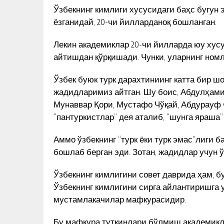
Ўзбекнинг кимлиги хусусидаги баҳс бугун 
ёзганидай, 20-чи йилларданоқ бошланган.
Лекин академиклар 20-чи йилларда юу хус
айтишдан қўрқишади. Чунки, уларнинг ном
Ўзбек буюк турк дарахтиниинг катта бир ш
жадидларимиз айтган. Шу боис, Абдулҳам
Мунаввар Қори, Мустафо Чўқай, Абдурауф
“пантуркистлар” дея аталиб, “шунга яраша”
Аммо ўзбекнинг “турк ёки турк эмас”лиги 
бошлаб берган эди. Зотан, жадидлар учун ў
Ўзбекнинг кимлигини совет даврида ҳам, б
Ўзбекнинг кимлигини сирга айлантиришга у
мустамлакачилар мафкурасидир.
Бу мафкура тутқинлари бўлмиш академикла