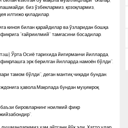
рлашмайди, биз ўзбеклармиз, қозоқлармиз,
дея илтижо қиладилар.
ига киноя билан қарайдилар ва ўзларидан бошқа
г фикрига “ғайриилмий” тамғасини босадилар.
б aтaш) Ўрта Осиё тарихида йигирманчи йилларда,
 фикрлашга эрк берилган йилларда намоён бўлди”.
лари тамом бўлди”, деган мантиқ чиқади бундан.
иждонига ҳавола.Мақолада бундан муҳимроқ
, баъзи бировларнинг ноилмий фикр
ркийзабондир”.
 душманларимиз ҳам айтгани йўқ эди. Ҳатто улар