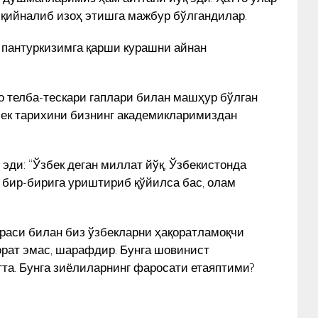
-қийналиб изоҳ этишга мажбур бўлгандилар.
р пантуркизимга қарши курашни айнан
 телба-тескари гаплари билан машҳур бўлган
ек тарихини бизнинг академикларимиздан
ди: “Ўзбек деган миллат йўқ, Ўзбекистонда
и бир-бирига уриштириб қўйилса бас, олам
ораси билан биз ўзбекларни ҳақоратламоқчи
қорат эмас, шарафдир. Бунга шовинист
та. Бунга зиёлиларнинг фаросати етаяптими?