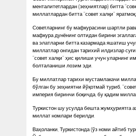
менталитетлардан (зеҳниятлар) битта “сове
миллатлардан битта “совет халқи” яратмоқ 
Советларнинг бу мафкурасини шартли рав
мафкура дунёнинг олтидан бирини эгалла
ва элатларни битта казармада яшатиш учун
миллатлар онгидан тарихий илдизлар суғ
“совет халқи” ҳис қилиши учун уларнинг 
болталаниши лозим эди.
Бу миллатлар тарихи мустамлакачи миллат 
бўлган бу зеҳниятни йўқотмай туриб, “сове
империя биринчи боқичда, бу қадим милла
Туркистон шу усулда бешта жумҳуриятга а
миллат номлари берилди.
АС, ХАВОТИР
МУҲАММАД СОЛИҲНИНГ 1989 
Ваҳоланки, Туркистонда (ўз номи айтиб тур
Д СОЛИҲ
19 ЯНВАРДА СССР ЁЗУВЧИЛАР