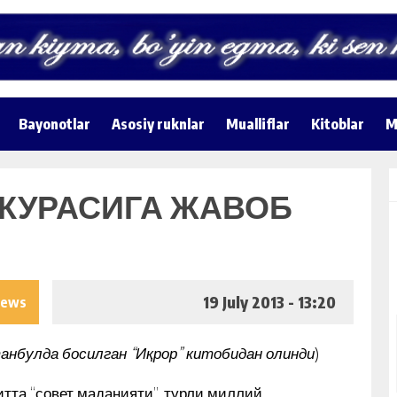
Bayonotlar
Asosiy ruknlar
Mualliflar
Kitoblar
M
КУРАСИГА ЖАВОБ
19 July 2013 - 13:20
iews
анбулда босилган “Иқрор” китобидан олинди
)
тта “совет маданияти”, турли миллий