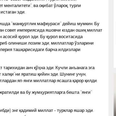
т менталитети”, ва оқибат ўлароқ, турли
истаган эди.
ишда “манқуртлик мафкураси” дейиш мумкин. Бу
ган совет империясида яшовчи юздан ошиқ миллат
 асосий қурол эди. Бу қурол воситасида
ириб олиниши лозим эди, миллатлар ўзларини
империя ташқарисидаги барча илдизлари
тарихидан анч қўҳна эди. Кучли анъанага эга
т халқи”ни яратиш қийин эди. Шунинг учун,
тлардан яп-янги миллатлар ясашга қарор қилди.
жратилди ва бу жумҳуриятларга бешта “янги”
ЙИЛ
ҚИРҒИЗ ПРЕЗИДЕНТИ ЎЗБЕК
ибди) энг қадимий миллат – турклар яшар эди.
ЁЗУВЧИСИ КИТОБИНИ ЧИҚАРДИ –