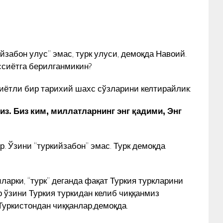
йзабон улус” эмас, турк улуси, демоқда Навоий.
ссиётга берилганмикин?
сиётли бир тарихий шахс сўзларини келтирайлик:
з. Биз ким, миллатларнинг энг қадими, Энг
. Ўзини “туркийзабон” эмас. Турк демоқда
ларки, “турк” деганда фақат Туркия туркларини
р ўзини Туркия туркидан келиб чиққанмиз
 Туркистондан чиққанлар,демоқда.