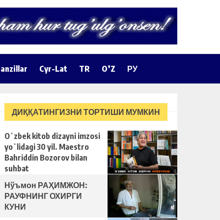
anzillar
Cyr-Lat
TR
O’Z
РУ
ДИҚҚАТИНГИЗНИ ТОРТИШИ МУМКИН
Oʻzbek kitob dizayni imzosi
yoʻlidagi 30 yil. Maestro
Bahriddin Bozorov bilan
suhbat
Нўъмон РАҲИМЖОН:
РАУФНИНГ ОХИРГИ
КУНИ