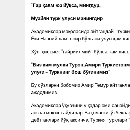
“
Гар қавм юз йўқса, мингдур,
Муайян турк улуси манингдир
”.
Академиклар мақоласида айтгандай, “турки
Ёки Навоий ҳам шоир бўлгани учун ҳам ҳи
Ҳўп, ҳиссиёт “ғайриилмий” бўлса, кам ҳис
“
Биз ким мулки Турон,Амири Туркистонми
улуғи – Туркнинг бош бўғинимиз
”.
Бу сўзларни бобомиз Амир Темур айтганлар
аждодимиз.
Академиклар ўқувчини у қадар оми санайди
англатмоқ истайдилар. Ваҳоланки, ўзбекла
деётганлари йўқ, аксинча, Туркия турклари