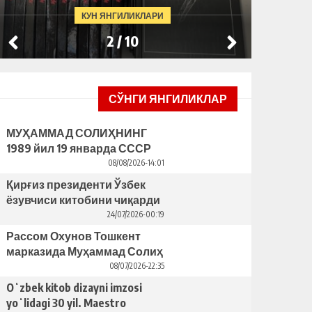
BAHRID
ЯCАГАН ҲАЙКАЛНИ ЎРНАТИШНИ
КУН ЯНГИЛИКЛАРИ
ТАКЛИФ ҚИЛДИ
3
/
10
СЎНГИ ЯНГИЛИКЛАР
МУҲАММАД СОЛИҲНИНГ
1989 йил 19 январда СССР
ЁЗУВЧИЛАР УЮШМАСИ
08/08/2026-14:01
ПЛЕНУМИДАГИ НУТҚИ
Қирғиз президенти Ўзбек
ёзувчиси китобини чиқарди
– бунинг ортида қандай
24/07/2026-00:19
сабаблар турибди?
Рассом Охунов Тошкент
марказида Муҳаммад Солиҳ
яcаган ҳайкални ўрнатишни
08/07/2026-22:35
таклиф қилди
Oʻzbek kitob dizayni imzosi
yoʻlidagi 30 yil. Maestro