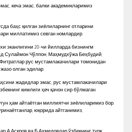
эмас, кеча эмас, балки академикларимиз
усда баҳс қилган зиёлиларнинг отларини
лари миллатимиз севган номлардир.
охи эканлигини 20-чи йилларда бизнингм
ид Сулаймон Чўлпон, Маҳмудхўжа Беҳбудий,
 Фитратлар рус мустамлакачилари томонидан
 жазо олган эдилар.
баҳсини жадидлар эмас, рус мустамлакачилари
збекнинг кимлиги ҳеч қачон сир бўлмаган.
угун ҳам айтаётган миллиятчи зиёлиларимиз бор.
ринаётганлар, юқорида айтганимиз,
р А.Асқров ва Б.Аҳмедовлар ўзбекнинг турк