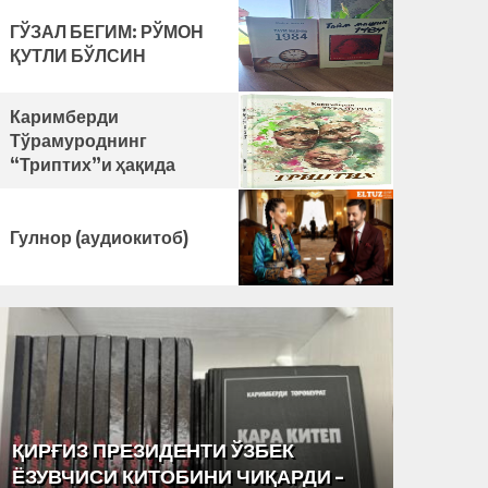
ГЎЗАЛ БЕГИМ: РЎМОН
ҚУТЛИ БЎЛСИН
Каримберди
Тўрамуроднинг
“Триптих”и ҳақида
Гулнор (аудиокитоб)
РАССОМ ОХУНОВ ТОШКЕНТ
OʻZBEK
YOʻLIDA
МАРКАЗИДА МУҲАММАД СОЛИҲ