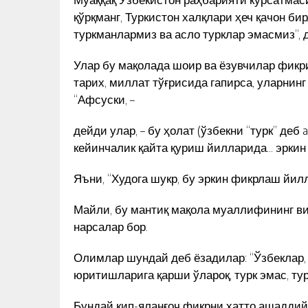
қўрқманг, Туркистон халқлари ҳеч қачон би
туркманлармиз ва асло турклар эмасмиз”, 
Улар бу мақолада шоир ва ёзувчилар фикр
тарих, миллат тўғрисида гапирса, уларнин
“Афсуски, –
дейди улар, – бу ҳолат (ўзбекни “турк” де
кейинчалик қайта қуриш йилларида… эркин
Яъни, “Худога шукр, бу эркин фикрлаш йил
Майли, бу мантиқ мақола муаллифининг в
нарсалар бор.
Олимлар шундай деб ёзадилар: “Ўзбеклар
юритишларига қарши ўлароқ, турк эмас, ту
Бундай қип-яланғоч фикрни ҳатто ашаддий