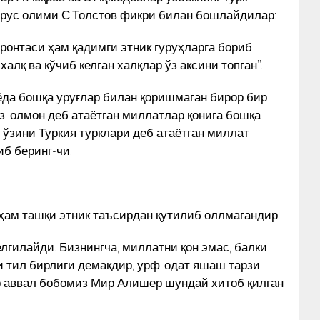
 рус олими С.Толстов фикри билан бошлайдилар:
ронтаси ҳам қадимги этник гуруҳларга бориб
лқ ва кўчиб келган халқлар ўз аксини топган”.
ёда бошқа уруғлар билан қоришмаган бирор бир
з, олмон деб атаётган миллатлар қонига бошқа
 ўзини Туркия турклари деб атаётган миллат
иб беринг-чи.
ҳам ташқи этник таъсирдан қутилиб оллмагандир.
лгилайди. Бизнингча, миллатни қон эмас, балки
и тил бирлиги демакдир, урф-одат яшаш тарзи,
р аввал бобомиз Мир Алишер шундай хитоб қилган