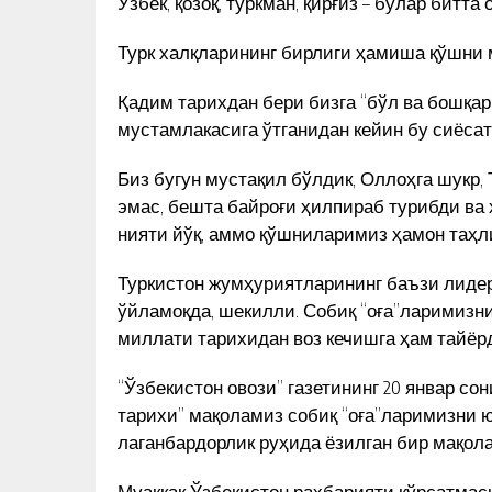
Ўзбек, қозоқ, туркман, қирғиз – булар битт
ГАН ҚЎШИҚ
УЮШМАСИ ПЛЕНУМИДАГИ НУ
АРИ
КУН ЯНГИЛИКЛАРИ
Турк халқларининг бирлиги ҳамиша қўшни 
Қадим тарихдан бери бизга “бўл ва бошқар
мустамлакасига ўтганидан кейин бу сиёсат
Биз бугун мустақил бўлдик, Оллоҳга шукр
эмас, бешта байроғи ҳилпираб турибди ва 
нияти йўқ, аммо қўшниларимиз ҳамон таҳл
Туркистон жумҳуриятларининг баъзи лидер
ўйламоқда, шекилли. Собиқ “оға”ларимизни
миллати тарихидан воз кечишга ҳам тайёр
“Ўзбекистон овози” газетининг 20 январ со
тарихи” мақоламиз собиқ “оға”ларимизни ю
лаганбардорлик руҳида ёзилган бир мақола
Муаққақ Ўзбекистон раҳбарияти кўрсатмас