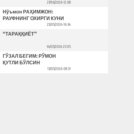
Bahriddin Bozorov bilan suhbat
27/06/2026-12:08
Нўъмон РАҲИМЖОН:
РАУФНИНГ ОХИРГИ КУНИ
25/05/2026-16:34
“ТАРАҚҚИЁТ”
14/05/2026-23:05
ГЎЗАЛ БЕГИМ: РЎМОН
ҚУТЛИ БЎЛСИН
13/05/2026-08:31