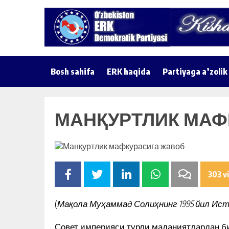
Bosh sahifa
ERK haqida
Partiyaga a’zolik
МАНҚУРТЛИК МАФ
303 v
(
Мақола Муҳаммад Солиҳнинг 1995 йил Ист
Совет империяси турли маданиятлардан би