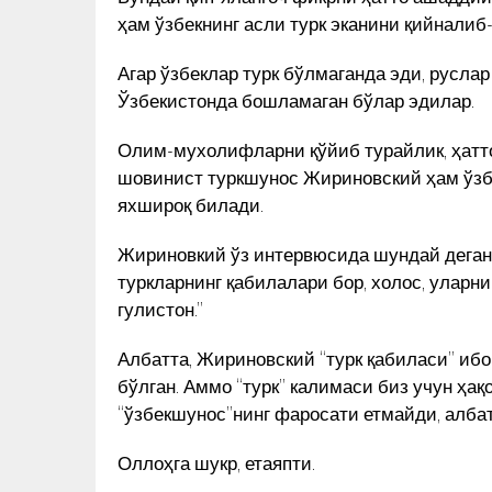
ҳам ўзбекнинг асли турк эканини қийналиб
Агар ўзбеклар турк бўлмаганда эди, русла
Ўзбекистонда бошламаган бўлар эдилар.
Олим-мухолифларни қўйиб турайлик, ҳатто
шовинист туркшунос Жириновский ҳам ўзб
яхшироқ билади.
Жириновкий ўз интервюсида шундай деган э
туркларнинг қабилалари бор, холос, уларн
гулистон.”
Албатта, Жириновский “турк қабиласи” иб
бўлган. Аммо “турк” калимаси биз учун ҳа
“ўзбекшунос”нинг фаросати етмайди, албат
Оллоҳга шукр, етаяпти.