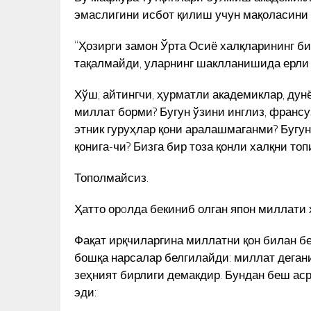
эмаслигини исбот қилиш учун мақоласини
“Ҳозирги замон Ўрта Осиё халқларининг би
тақалмайди, уларнинг шаклланишида ерли ха
Хўш, айтингчи, ҳурматли академиклар, дун
миллат борми? Бугун ўзини инглиз, франсу
этник гуруҳлар қони аралашмаганми? Бугун
қонига-чи? Бизга бир тоза қонли халқни топ
Тополмайсиз.
Ҳатто орoлда бекиниб олган япон миллати 
Фақат ирқчиларгина миллатни қон билан бе
бошқа нарсалар белгилайди: миллат деган
зеҳният бирлиги демакдир. Бундан беш ас
эди: