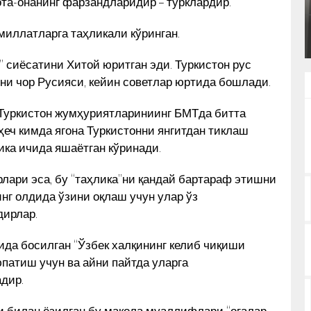
а ота-онанинг фарзандларидир – турклардир.
ТҚИ
БУНИНГ ОРТИДА ҚАНДАЙ
КУН ЯНГИЛИКЛАРИ
САБАБЛАР ТУРИБДИ?
миллатларга таҳликали кўринган.
” сиёсатини Хитой юритган эди. Туркистон рус
ни чор Русияси, кейин советлар юртида бошлади.
, Туркистон жумҳуриятлариниинг БМТда битта
ҳеч кимда ягона Туркистонни янгитдан тиклаш
ика ичида яшаётган кўринади.
лари эса, бу “таҳлика”ни қандай бартараф этишни
нг олдида ўзини оқлаш учун улар ўз
дирлар.
нида босилган “Ўзбек халқининг келиб чиқиши
патиш учун ва айни пайтда уларга
дир.
и билан ёзилган бу мақола муаллифлари “оғалар,