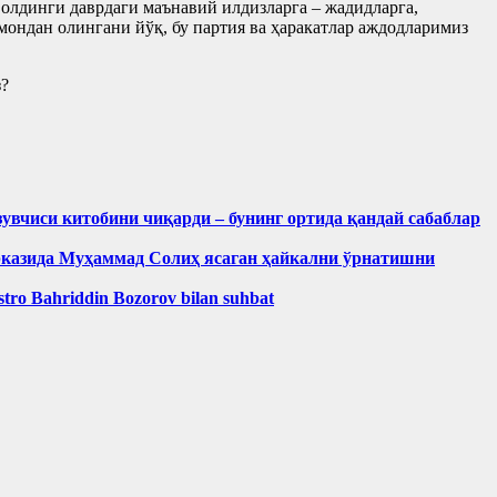
н олдинги даврдаги маънавий илдизларга – жадидларга,
мондан олингани йўқ, бу партия ва ҳаракатлар аждодларимиз
з?
зувчиси китобини чиқарди – бунинг ортида қандай сабаблар
рказида Муҳаммад Солиҳ яcаган ҳайкални ўрнатишни
aestro Bahriddin Bozorov bilan suhbat