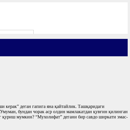
и керак” деган гапига яна қайтайлик. Ташқаридаги
Умуман, бундан чорак аср олдин мамлакатдан қувғин қилинган
г қуриш мумкин? “Мухолифат” дегани бир савдо ширкати эмас-