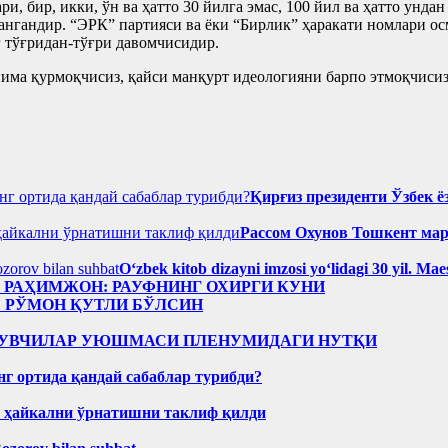
, бир, икки, ўн ва ҳатто 30 йилга эмас, 100 йил ва ҳатто унда
ангандир. “ЭРК” партияси ва ёки “Бирлик” ҳаракати номлари ос
г тўғридан-тўғри давомчисидир.
нима қурмоқчисиз, қайси манқурт идеологияни барпо этмоқчиси
Қирғиз президенти Ўзбек ё
Рассом Охунов Тошкент ма
Oʻzbek kitob dizayni imzosi yoʻlidagi 30 yil. M
н РАҲИМЖОН: РАУФНИНГ ОХИРГИ КУНИ
: РЎМОН ҚУТЛИ БЎЛСИН
Р ЁЗУВЧИЛАР УЮШМАСИ ПЛЕНУМИДАГИ НУТҚИ
нг ортида қандай сабаблар турибди?
н ҳайкални ўрнатишни таклиф қилди