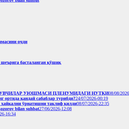
Bozorov bilan suhbat
змасини очди
ҳ шеърига басталанган қўшиқ
Р ЁЗУВЧИЛАР УЮШМАСИ ПЛЕНУМИДАГИ НУТҚИ
08/08/2026
нг ортида қандай сабаблар турибди?
24/07/2026-00:19
н ҳайкални ўрнатишни таклиф қилди
08/07/2026-22:35
Bozorov bilan suhbat
27/06/2026-12:08
26-16:34