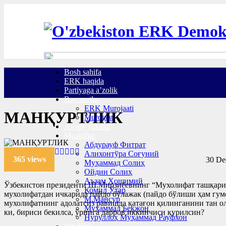
Bosh sahifa
ERK haqida
Partiyaga a’zolik
Bayonotlar
ERK Murojaati
МАНҚУРТЛИК
Murojaat
Asosiy ruknlar
Mualliflar
Абдурауф Фитрат
Алихонтўра Соғуний
365 views
30 De
Муҳаммад Солиҳ
Ойдин Солиҳ
Аъзам Ҳошимий
Ўзбекистон президенти Ш.Мирзиёевнинг “Мухолифат ташқарида
Комил Ўтар
мухолифатдан ичкарида пайдо бўлажак (пайдо бўлиши ҳам гум
М.Мансур
мухолифатнинг адолатсиз равишда қатағон қилинганини тан о
Муҳаммад Бекжон
ки, бириси бекилса, ўрнига дарров иккинчиси қурилсин?
Нуруллоҳ Муҳаммад Рауфхон