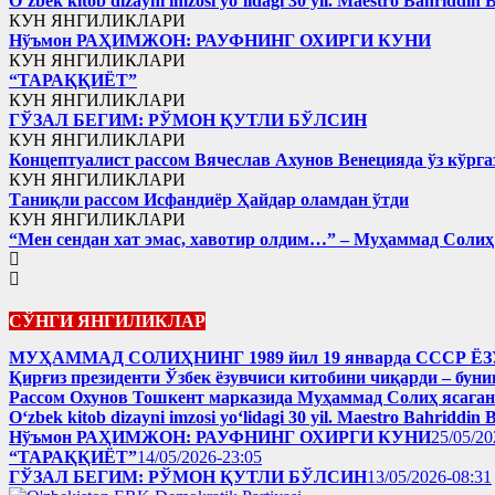
Oʻzbek kitob dizayni imzosi yoʻlidagi 30 yil. Maestro Bahriddin 
КУН ЯНГИЛИКЛАРИ
Нўъмон РАҲИМЖОН: РАУФНИНГ ОХИРГИ КУНИ
КУН ЯНГИЛИКЛАРИ
“ТАРАҚҚИЁТ”
КУН ЯНГИЛИКЛАРИ
ГЎЗАЛ БЕГИМ: РЎМОН ҚУТЛИ БЎЛСИН
КУН ЯНГИЛИКЛАРИ
Концептуалист рассом Вячеслав Ахунов Венецияда ўз кўрга
КУН ЯНГИЛИКЛАРИ
Таниқли рассом Исфандиёр Ҳайдар оламдан ўтди
КУН ЯНГИЛИКЛАРИ
“Мен сендан хат эмас, хавотир олдим…” – Муҳаммад Соли
СЎНГИ ЯНГИЛИКЛАР
МУҲАММАД СОЛИҲНИНГ 1989 йил 19 январда ССС
Қирғиз президенти Ўзбек ёзувчиси китобини чиқарди – буни
Рассом Охунов Тошкент марказида Муҳаммад Солиҳ яcага
Oʻzbek kitob dizayni imzosi yoʻlidagi 30 yil. Maestro Bahriddin 
Нўъмон РАҲИМЖОН: РАУФНИНГ ОХИРГИ КУНИ
25/05/20
“ТАРАҚҚИЁТ”
14/05/2026-23:05
ГЎЗАЛ БЕГИМ: РЎМОН ҚУТЛИ БЎЛСИН
13/05/2026-08:31