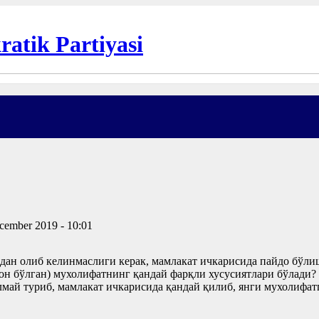
cember 2019 - 10:01
н олиб келинмаслиги керак, мамлакат ичкарисида пайдо бўлиш
он бўлган) мухолифатнинг қандай фарқли хусусиятлари бўлади? 
лмай туриб, мамлакат ичкарисида қандай қилиб, янги мухолифат