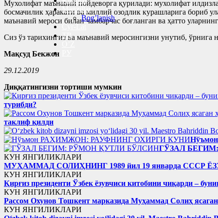
Kitoblar
Мухолифат маънавий пойдеворга қурилади: мухолифат илдизлари
Manzillar
босмачилик ҳаракати ва миллий озодлик курашларига бориб ул
Bog’lanish
маънавий мероси билан чамбарчас боғланган ва ҳатто уларнин
Cyr-Lat
TR
Сиз ўз тарихингиз ва маънавий меросингизни унутиб, ўрнига 
O’Z
РУ
Мақсуд Бекжон
29.12.2019
Диққатингизни тортиши мумкин
турибди?
таклиф қилди
Нўъмо
ГЎЗАЛ БЕГИМ
КУН ЯНГИЛИКЛАРИ
МУҲАММАД СОЛИҲНИНГ 1989 йил 19 январда ССС
КУН ЯНГИЛИКЛАРИ
Қирғиз президенти Ўзбек ёзувчиси китобини чиқарди – буни
КУН ЯНГИЛИКЛАРИ
Рассом Охунов Тошкент марказида Муҳаммад Солиҳ яcага
КУН ЯНГИЛИКЛАРИ