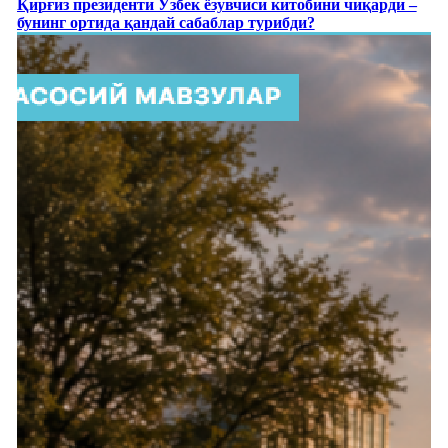
Қирғиз президенти Ўзбек ёзувчиси китобини чиқарди –
бунинг ортида қандай сабаблар турибди?