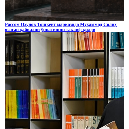
Рассом Охунов Тошкент марказида Муҳаммад Солиҳ
яcаган ҳайкални ўрнатишни таклиф қилди