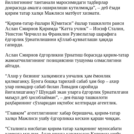
йиллигининг тантанали маросимидаги тадбирлар
доирасида амалга оширилиши кутилмоқда”, – деб ёзади
қирим татар халқи Мажлиси матбуот хизмати.
“Қирим-татар ёшлари Қўмитаси” ёшлар ташкилоти раиси
Аслан Смирнов Қиримда “Катта учлик” – Иосиф Сталин,
Уинстон Черчилл ва Франклин Рузвельтлар шарафига
ёдгорлик ўрнатилишини қўллаб-қувватлаши ҳақида
гапирди.
Аслан Смирнов ёдгорликни ўрнатиш борасида қирим-татар
жамоатчилигининг позициясини тушунма олмаслигини
айтади.
“Ахир у бизнинг халқимизга унчалик ҳам ёмонлик
қилмаганку. Бунга бошқа тарихий сабаб ҳам бор – ахир
улар нимадир сабаб билан Ливадия саройида
йиғилишганку? Шундай экан уларга ёдгорлик ўрнатилгани
маъқул деб ҳисоблайман”, – дея ёшлар ташкилоти
раҳбарининг сўзларидан иқтибос келтиради агентлик.
“Главком” агентлигининг хабар беришича, қирим-татар
халқи Мажлиси ушбу ёдгорликка кескин қарши чиққан.
“Сталинга нисбатан қирим-татар халқининг муносабати
ҳаммага маълум. Агар шунга қарамасдан Қиримда ушбу