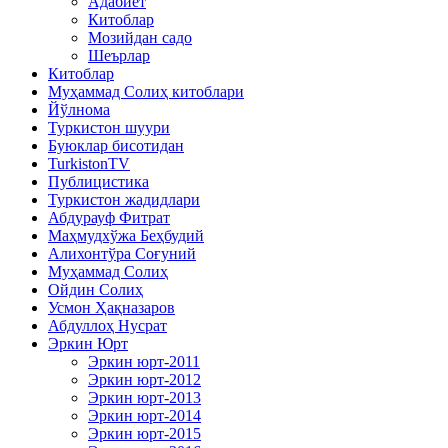
Адабиёт
Китоблар
Мозийдан садо
Шеърлар
Китоблар
Муҳаммад Солиҳ китоблари
Йўлнома
Туркистон шуури
Буюклар бисотидан
TurkistonTV
Публицистика
Туркистон жадидлари
Абдурауф Фитрат
Маҳмудхўжа Беҳбудий
Алихонтўра Соғуний
Муҳаммад Солиҳ
Ойдин Солиҳ
Усмон Ҳақназаров
Абдуллоҳ Нусрат
Эркин Юрт
Эркин юрт-2011
Эркин юрт-2012
Эркин юрт-2013
Эркин юрт-2014
Эркин юрт-2015