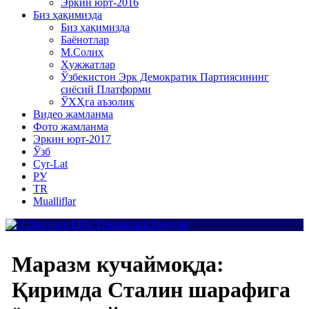
Эркин юрт-2016
Биз ҳақимизда
Биз ҳақимизда
Баёнотлар
М.Солиҳ
Ҳужжатлар
Ўзбекистон Эрк Демократик Партиясининг
сиёсий Платформи
ЎХҲга аъзолик
Видео жамланма
Фото жамланма
Эркин юрт-2017
Ўзб
Cyr-Lat
РУ
TR
Mualliflar
Маразм кучаймоқда:
Қиримда Сталин шарафига