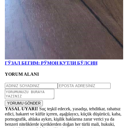
ГЎЗАЛ БЕГИМ: РЎМОН ҚУТЛИ БЎЛСИН
YORUM ALANI
YORUMU GÖNDER
YASAL UYARI!
Suç teşkil edecek, yasadışı, tehditkar, rahatsız
edici, hakaret ve küfür içeren, aşağılayıcı, küçük düşürücü, kaba,
pornografik, ahlaka aykırı, kişilik haklarına zarar verici ya da
benzeri niteliklerde içeriklerden doğan her türlü mali, hukuki,