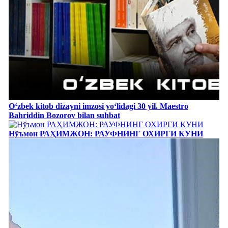
Oʻzbek kitob dizayni imzosi yoʻlidagi 30 yil. Maestro
Bahriddin Bozorov bilan suhbat
Нўъмон РАҲИМЖОН: РАУФНИНГ ОХИРГИ КУНИ