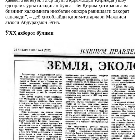
ёдгорлик ўрнатиладиган бўлса – бу Қирим ҳотирасига ва
бизнинг халқимизга нисбатан ошкора равишдаги ҳақорат
саналади”, – деб ҳисоблайди қирим-татарлари Мажлиси
аъзоси Абдураҳмон Эгиз.
ЎХҲ ахборот бўлими