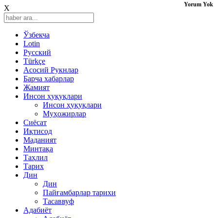
Yorum Yok
X
Ўзбекча
Lotin
Русский
Türkçe
Асосий Рукнлар
Барча хабарлар
Жамият
Инсон ҳуқуқлари
Инсон ҳуқуқлари
Муҳожирлар
Сиёсат
Иқтисод
Mаданият
Минтақа
Таҳлил
Тарих
Дин
Дин
Пайғамбарлар тарихи
Тасаввуф
Адабиёт