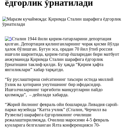
ёдгорлик ўрнатилади
Сталин 1944 йили қирим-татарларини депортация
қилган. Депортация қилинганларнинг чорак қисми йўлда
ҳалок бўлишган. Бугун эса, орадан 70 йил ўтиб россия
ишғоли шароитида, қирим-татар ёшларидан бири матбуот
анжуманида Қиримда Сталин шарафига ёдгорлик
ўрнатишни таклиф қилди. Бу ҳақда “Қирим ҳафта
янгиликлари” хабар тарқатди.
“Бу руслаштириш сиёсатининг таъсири остида миллий
ўзлик ва ҳотирани унутишнинг бир ифодасидир.
Ишғолчиларнинг тарғиботи манқуртларни пайдо
қилмоқда”, – дейилади хабарда.
“Жорий йилнинг февраль ойи бошларида Ливадия сарой-
парки музейида “Катта учлик” (Сталин, Черчилл ва
Рузвельт) шарафига ёдгорликнинг очилиши
режалаштирилмоқда. Очилиш маросими 4-5 февраль
кунларига белгиланган Ялта конференцияси 70-