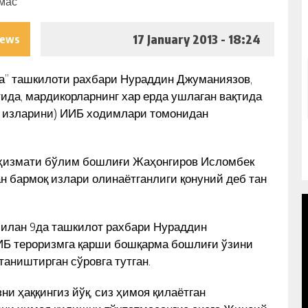
17 January 2013 - 18:24
iews
” ташкилоти рахбари Нураддин Джуманиязов,
ида, мардикорларнинг хар ерда ушлаган вақтида
қ изларини) ИИБ ходимлари томонидан
 ҳизмати бўлим бошлиғи Жаҳонгиров Исломбек
н бармоқ излари олинаётганлиги қонуний деб тан
а билан 9да ташкилот рахбари Нураддин
ИБ тероризмга қарши бошқарма бошлиғи ўзини
аништирган сўровга тутган.
ВОТИР
МУҲАММАД СОЛИҲНИНГ 1989 ЙИЛ
и ҳаққингиз йўқ, сиз ҳимоя қилаётган
Ҳ
19 ЯНВАРДА СССР ЁЗУВЧИЛАР