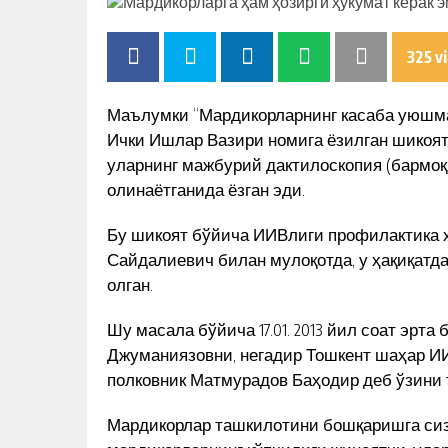
325 v
Маълумки “Мардикорларнинг касаба уюшма
Ички Ишлар Вазири номига ёзилган шикоят
уларнинг мажбурий дактилоскопия (бармо
олинаётганида ёзган эди.
Бу шикоят бўйича ИИВлиги профилактика
Сайдалиевич билан мулоқотда, у ҳақиқатда
олган.
Шу масала бўйича 17.01. 2013 йил соат эрт
Джуманиязовни, негадир Тошкент шаҳар И
полковник Матмурадов Баҳодир деб ўзини т
“МЕН СЕНДАН ХАТ ЭМАС, ХА
Мардикорлар ташкилотини бошқаришга сизн
ОЛДИМ…” – МУҲАММАД СОЛИ