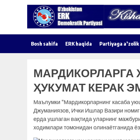
Bosh sahifa
ERK haqida
Partiyaga a’zolik
МАРДИКОРЛАРГА 
ҲУКУМАТ КЕРАК Э
Маълумки “Мардикорларнинг касаба ую
Джуманиязов, Ички Ишлар Вазири номиг
ерда ушлаган вақтида уларнинг мажбур
ходимлари томонидан олинаётганида ёз