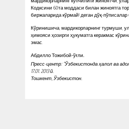
мардикорларнинг кўпчилиги жиноятчи, ула
ШЕЪРИГА БАСТАЛАНГАН ҚЎШ
Кодксини 60та моддаси билан жиноятга то
КУН ЯНГИЛИКЛАРИ
биржаларида кўрмай! деган дўқ-пўписалар
Кўринишича, мардикорларнинг турмуши, ул
ҳимояси ҳозирги ҳукуматга керакмас кўрин
эмас.
Абдилло Тожибой-ўғли.
Пресс-центр: “Ўзбекистонда ҳалол ва ад
17.01. 2013 й.
Тошкент, Ўзбекистон.