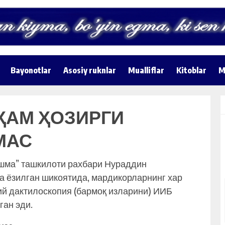
Bayonotlar
Asosiy ruknlar
Mualliflar
Kitoblar
M
ҲАМ ҲОЗИРГИ
МАС
шма” ташкилоти рахбари Нураддин
а ёзилган шикоятида, мардикорларнинг хар
ий дактилоскопия (бармоқ изларини) ИИБ
ган эди.