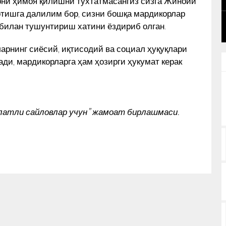
рни ҳимоя қилишни тўхтатмасангиз сизга Жиноий
ИҚ
УЮШМАСИ ПЛЕНУМИДАГИ НУТҚИ
ртишга далилим бор, сизни бошқа мардикорлар
КУН ЯНГИЛИКЛАРИ
 билан тушунтириш хатини ёздириб олган.
арнинг сиёсий, иқтисодий ва социал ҳуқуқлари
ади, мардикорларга ҳам ҳозирги ҳукумат керак
олатли сайловлар учун” жамоат бирлашмаси.