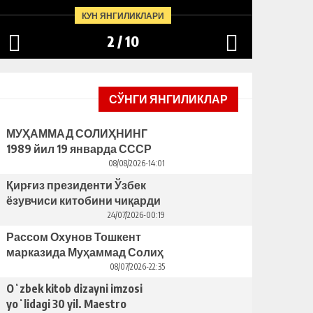
БУНИНГ ОРТИДА ҚАНДАЙ
ЯCАГА
КУН ЯНГИЛИКЛАРИ
САБАБЛАР ТУРИБДИ?
ТАКЛИ
2
/
10
СЎНГИ ЯНГИЛИКЛАР
МУҲАММАД СОЛИҲНИНГ
1989 йил 19 январда СССР
ЁЗУВЧИЛАР УЮШМАСИ
08/08/2026-14:01
ПЛЕНУМИДАГИ НУТҚИ
Қирғиз президенти Ўзбек
ёзувчиси китобини чиқарди
– бунинг ортида қандай
24/07/2026-00:19
сабаблар турибди?
Рассом Охунов Тошкент
марказида Муҳаммад Солиҳ
яcаган ҳайкални ўрнатишни
08/07/2026-22:35
таклиф қилди
Oʻzbek kitob dizayni imzosi
yoʻlidagi 30 yil. Maestro