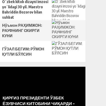
қилди
Oʻzbek kitob dizayni imzosi
yoʻlidagi 30 yil. Maestro
Bahriddin Bozorov bilan
suhbat
Нўъмон РАҲИМЖОН:
РАУФНИНГ ОХИРГИ
КУНИ
ГЎЗАЛ БЕГИМ: РЎМОН
ҚУТЛИ БЎЛСИН
ҚИРҒИЗ ПРЕЗИДЕНТИ ЎЗБЕК
РАССО
ЁЗУВЧИСИ КИТОБИНИ ЧИҚАРДИ –
МАРКА