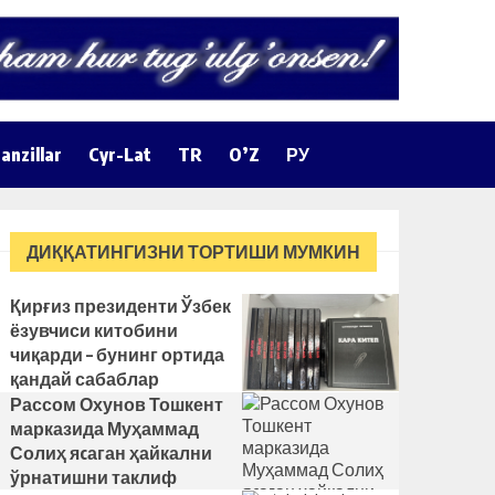
anzillar
Cyr-Lat
TR
O’Z
РУ
ДИҚҚАТИНГИЗНИ ТОРТИШИ МУМКИН
Қирғиз президенти Ўзбек
ёзувчиси китобини
чиқарди – бунинг ортида
қандай сабаблар
турибди?
Рассом Охунов Тошкент
марказида Муҳаммад
Солиҳ яcаган ҳайкални
ўрнатишни таклиф