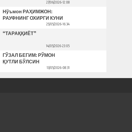
Bahriddin Bozorov bilan suhbat
27/06/2026-12:08
Нўъмон РАҲИМЖОН:
РАУФНИНГ ОХИРГИ КУНИ
25/05/2026-16:34
“ТАРАҚҚИЁТ”
14/05/2026-23:05
ГЎЗАЛ БЕГИМ: РЎМОН
ҚУТЛИ БЎЛСИН
13/05/2026-08:31