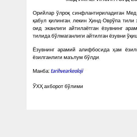
Орийлар ўлроқ синфлантириладиган Мед 
қабул қилинган, лекин Ҳинд-Оврўпа тили 
оид эканлиги айтилаётган ёзувнинг ар
тилида бўлмаганлиги айтилган ёзувни ўқ
Ёзувнинг арамий алифбосида ҳам ёзилм
ёзилганлиги маълум бўлди.
Манба:
tarihvearkeoloji
ЎХҲ ахборот бўлими
Г 1989 ЙИЛ
ҚИРҒИЗ ПРЕЗИДЕНТИ ЎЗБЕК
УВЧИЛАР
ЁЗУВЧИСИ КИТОБИНИ ЧИҚАРД