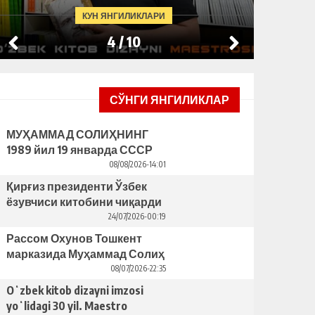
BAHRIDDIN BOZOROV BILAN SUHBAT
КУН ЯНГИЛИКЛАРИ
4
/
10
СЎНГИ ЯНГИЛИКЛАР
МУҲАММАД СОЛИҲНИНГ
1989 йил 19 январда СССР
ЁЗУВЧИЛАР УЮШМАСИ
08/08/2026-14:01
ПЛЕНУМИДАГИ НУТҚИ
Қирғиз президенти Ўзбек
ёзувчиси китобини чиқарди
– бунинг ортида қандай
24/07/2026-00:19
сабаблар турибди?
Рассом Охунов Тошкент
марказида Муҳаммад Солиҳ
яcаган ҳайкални ўрнатишни
08/07/2026-22:35
таклиф қилди
Oʻzbek kitob dizayni imzosi
yoʻlidagi 30 yil. Maestro