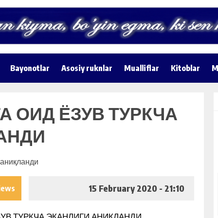
Bayonotlar
Asosiy ruknlar
Mualliflar
Kitoblar
M
А ОИД ЁЗУВ ТУРКЧА
АНДИ
15 February 2020 - 21:10
iews
УВ ТУРКЧА ЭКАНЛИГИ АНИҚЛАНДИ