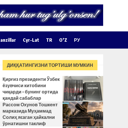
anzillar
Cyr-Lat
TR
O’Z
РУ
ДИҚҚАТИНГИЗНИ ТОРТИШИ МУМКИН
Қирғиз президенти Ўзбек
ёзувчиси китобини
чиқарди – бунинг ортида
қандай сабаблар
турибди?
Рассом Охунов Тошкент
марказида Муҳаммад
Солиҳ яcаган ҳайкални
ўрнатишни таклиф