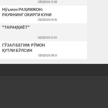
Bahriddin Bozorov bilan suhbat
27/06/2026-12:08
Нўъмон РАҲИМЖОН:
РАУФНИНГ ОХИРГИ КУНИ
25/05/2026-16:34
“ТАРАҚҚИЁТ”
14/05/2026-23:05
ГЎЗАЛ БЕГИМ: РЎМОН
ҚУТЛИ БЎЛСИН
13/05/2026-08:31