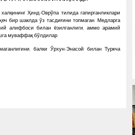
халқининг Ҳинд-Оврўпа тилида гапирганликлари
ҳеч бир шаклда ўз тасдиғини топмаган. Медларга
амий алифбоси билан ёзилганлиги, аммо арамий
ишга муваффақ бўлдилар.
аганлигини, балки Ўрхун-Энасой билан Туркча
РАССОМ ОХУНОВ ТОШКЕНТ
И –
МАРКАЗИДА МУҲАММАД СОЛИҲ