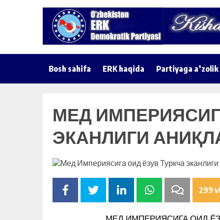
Bosh sahifa
ERK haqida
Partiyaga a’zolik
МЕД ИМПЕРИЯСИГ
ЭКАНЛИГИ АНИҚЛ
299 v
МЕД ИМПЕРИЯСИГА ОИД ЁЗ