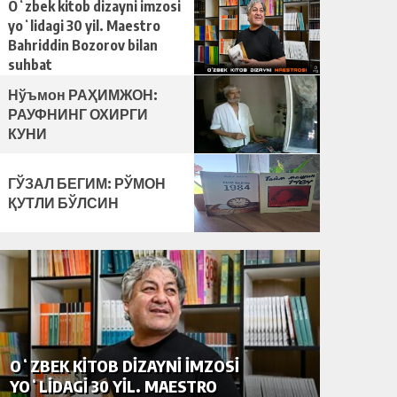
қилди
Oʻzbek kitob dizayni imzosi
yoʻlidagi 30 yil. Maestro
Bahriddin Bozorov bilan
suhbat
Нўъмон РАҲИМЖОН:
РАУФНИНГ ОХИРГИ
КУНИ
ГЎЗАЛ БЕГИМ: РЎМОН
ҚУТЛИ БЎЛСИН
OʻZBEK KITOB DIZAYNI IMZOSI
НЎЪМО
YOʻLIDAGI 30 YIL. MAESTRO
ОХИРГ