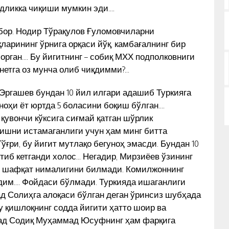
дликка чиқиши мумкин эди….
 бор. Нодир Тўрақулов Ғуломовчиларни
ларининг ўрнига орқаси йўқ, камбағалнинг бир
орган…. Бу йигитнинг – собиқ МХХ подполковниги
етга оз мунча олиб чиқдимми?…
ргашев бундан 10 йил илгари адашиб Туркияга
гуноҳи ёт юртда 5 боласини боқиш бўлган….
қувончи кўксига сиғмай қатган шўрлик
ришни истамаганлиги учун ҳам минг битта
ғри, бу йигит мутлақо бегуноҳ эмасди. Бундан 10
ўтиб кетганди холос… Негадир, Мирзиёев ўзининг
ам шафқат нималигини билмади. Комилжоннинг
лдим…. Фойдаси бўлмади. Туркияда ишаганлиги
д Солиҳга алоқаси бўлган деган ўринсиз шубҳада
у қишлоқнинг содда йигити ҳатто шоир ва
ад Содиқ Муҳаммад Юсуфнинг ҳам фарқига