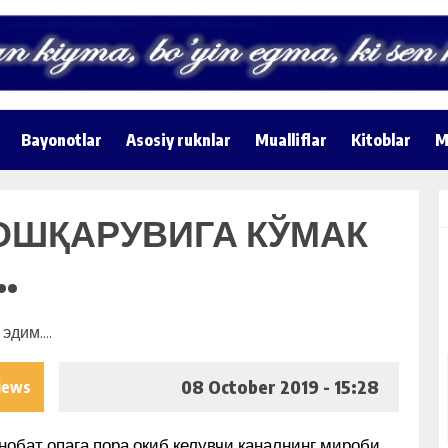
Bayonotlar
Asosiy ruknlar
Mualliflar
Kitoblar
M
ОШҚАРУВИГА КЎМАК
.
08 October 2019 - 15:28
iews
нобат опага пора оқиб келувчи каналнинг мироби