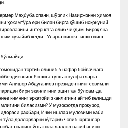
и….
ермер Маҳбуба опани, шўрлик Назиржонни ҳимоя
ини ҳокимтўра ери билан бирга қўшиб ноқонуний
тиробларини интернетга олиб чиқдим. Бироқ яна
босим кучайиб кетди… Уларга жиноят иши очиш
о бўлмайди…
томонидан тортиб олиниб 4 нафар бойваччага
йбердиевнинг бошига тушган кулфатларга
кими Алишер Абдуғаниев президентнинг севимли
ларидан бири эканлигини эшитган бўлсам-да,
иев кимнинг эркатойи эканлигини айтиб келишди:
имлигини биласизми? У музофотда прокурор,
 идораси раҳбари, Ички ишлар мулозими каби
и тўла долларларни кўтариб чопиб юрганлар
Инобат опанинг ўртасида даллол вазифасини