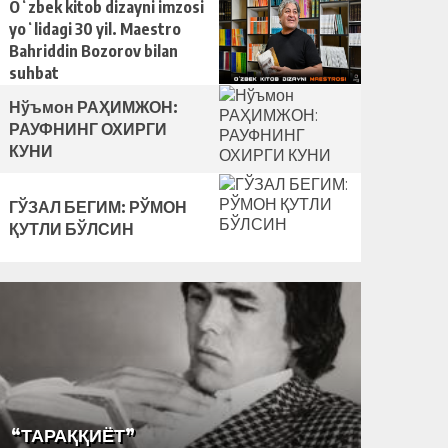
қилди
Oʻzbek kitob dizayni imzosi
yoʻlidagi 30 yil. Maestro
Bahriddin Bozorov bilan
suhbat
Нўъмон РАҲИМЖОН:
РАУФНИНГ ОХИРГИ
КУНИ
ГЎЗАЛ БЕГИМ: РЎМОН
ҚУТЛИ БЎЛСИН
ГЎЗАЛ 
“ТАРАҚҚИЁТ”
БЎЛСИ