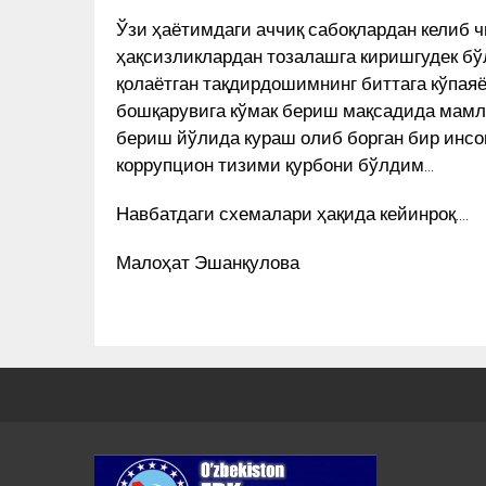
Ўзи ҳаётимдаги аччиқ сабоқлардан келиб 
ҳақсизликлардан тозалашга киришгудек бўл
қолаётган тақдирдошимнинг биттага кўпаяё
бошқарувига кўмак бериш мақсадида мамла
бериш йўлида кураш олиб борган бир инс
коррупцион тизими қурбони бўлдим…
Навбатдаги схемалари ҳақида кейинроқ….
Малоҳат Эшанқулова