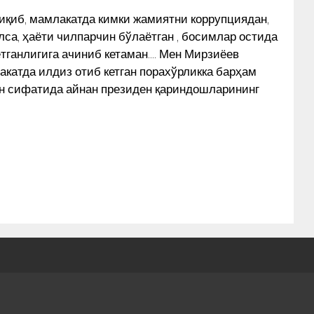
чиқиб, мамлакатда кимки жамиятни коррупциядан,
са, ҳаёти чилпарчин бўлаётган , босимлар остида
тганлигига ачиниб кетаман…. Мен Мирзиёев
катда илдиз отиб кетган порахўрликка барҳам
он сифатида айнан президен қариндошларининг