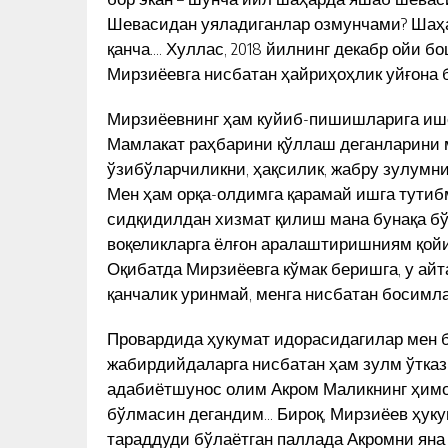
BAHRIDDIN BOZOROV BILAN SUH
РНАТИШНИ
Шевасидан уяладиганлар озмунчами? Шаҳа
АРИ
КУН ЯНГИЛИКЛАРИ
қанча…. Хуллас, 2018 йилнинг декабр ойи 
Мирзиёевга нисбатан ҳайриҳоҳлик уйғона 
Мирзиёевнинг ҳам куйиб-пишишларига ишо
Мамлакат раҳбарини қўллаш деганларини 
ўзибўларчиликни, ҳақсилик, жабру зулумн
Мен ҳам орқа-олдимга қарамай ишга тутибм
сидқидилдан хизмат қилиш мана бунақа бў
воқеликларга ёлғон аралаштиришниям қойи
Оқибатда Мирзиёевга кўмак беришга, у ай
қанчалик уринмай, менга нисбатан босимл
Провардида ҳукумат идорасидагилар мен 
жабирдийдаларга нисбатан ҳам зулм ўтк
адабиётшунос олим Акром Маликнинг ҳимоя
бўлмасин дегандим… Бироқ, Мирзиёев ҳуку
тараддуди бўлаётган паллада Акромни яна 