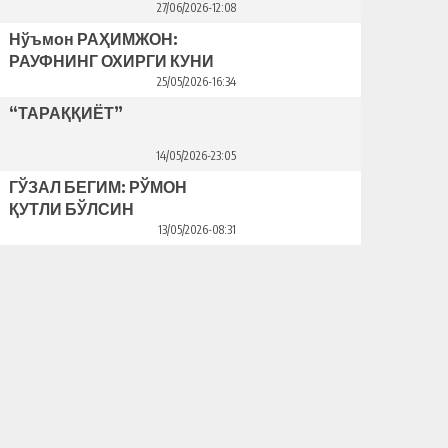
Bahriddin Bozorov bilan suhbat
27/06/2026-12:08
Нўъмон РАҲИМЖОН:
РАУФНИНГ ОХИРГИ КУНИ
25/05/2026-16:34
“ТАРАҚҚИЁТ”
14/05/2026-23:05
ГЎЗАЛ БЕГИМ: РЎМОН
ҚУТЛИ БЎЛСИН
13/05/2026-08:31