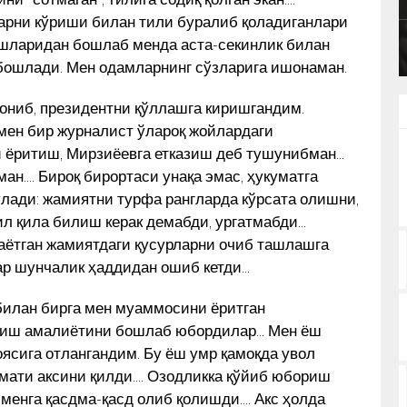
BAT
рни кўриши билан тили буралиб қоладиганлари
КУН ЯНГИЛИКЛАРИ
бошларидан бошлаб менда аста-секинлик билан
бошлади. Мен одамларнинг сўзларига ишонаман.
ниб, президентни қўллашга киришгандим.
мен бир журналист ўлароқ жойлардаги
и ёритиш, Мирзиёевга етказиш деб тушунибман…
ан…. Бироқ бирортаси унақа эмас, ҳукуматга
лади: жамиятни турфа рангларда кўрсата олишни,
л қила билиш керак демабди, ургатмабди…
таётган жамиятдаги қусурларни очиб ташлашга
ар шунчалик ҳаддидан ошиб кетди…
билан бирга мен муаммосини ёритган
азиш амалиётини бошлаб юбордилар… Мен ёш
сига отлангандим. Бу ёш умр қамоқда увол
мати аксини қилди…. Озодликка қўйиб юбориш
менга қасдма-қасд олиб қолишди…. Акс ҳолда