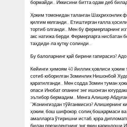
бормайди… Иккисини битта одам деб билад
Ҳоким томонидан таланган Шаҳрихонлик ф
қилгим келганди… Етиштирган ғалла ҳосил
тортиб олганди… Мен бу фермерларнинг из
акс натижа берди. Фермерларга нисбатан 
таҳдиди-ла қутқу солинди…
Бу балоларнинг қай бирини гапирасиз? Ад
Кейинги ҳимоям 40 йиллик ҳовлиси ҳоким 
сотиб юборилган Зоминлик Нишонбой Худо
қаратилганди… Мен содда Зомин туман ҳо
опаси Инобат опанинг энг ишонган югурдак
эътибор бермадим… Менга Алишер Абдуған
“Жонингиздан тўйганмисиз? Алишернинг к
ҳоким, бош шифокор, солиқ бошқармаси ва
амалларга ўтиришни истаб, қора дипломат
билан президентнинг энг яқин қариндоши 