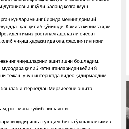
Абдуғаниевнинг қўли баланд келганмуш….
юрган кунларимнинг бирида менинг доимий
кундда” ҳал қилиб қўйишди. Камига қизимга ҳам
Президентимиз ростанам адолатли сиёсат
 олиб чиқиш ҳаракатида опа, фаолиятингизни
иёевнинг чиқишларини эшитишни бошладим.
 мусодара қилиб кетишганларидан кейин 8
ни тежаш учун интернетда видео қидирмасдим…
н бошлаб интернетдан Мирзиёевни эшита
сам, ростмана куйиб-пишаяпти.
НЎЪМОН РАҲИМЖОН: РАУФНИНГ
ларини қидиришга тушдим: битта ўхшашлигимиз
ОХИРГИ КУНИ
и “сотмаган”, тилига содиқ қолган экан….