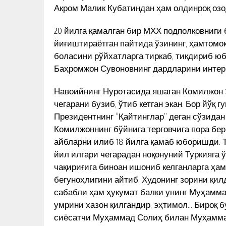
Акром Малик Кубатиндан ҳам олдинроқ озо
20 йилга қамалган бир МХХ подполковниги
йиғиштираётган пайтида ўзининг, ҳамтомоқ
боласини рўйхатларга тиркаб, тиқдириб юб
Баҳромжон Сувоновнинг дардларини интерн
Навоийнинг Нуротасида яшаган Комилжон Э
чегарани бузиб, ўтиб кетган экан. Бор йўқ 
Президентнинг “Қайтинглар” деган сўзидан 
Комилжоннинг бўйнига терговчига пора бе
айбларни илиб 18 йилга қамаб юборишди. Тў
йил илгари чегарадан ноқонуний Туркияга 
чақириғига биноан ишониб келганларга ҳ
бегуноҳлигини айтиб, Худонинг зорини қи
сабабли ҳам ҳукумат балки унинг Муҳамма
умрини хазон қилгандир, эҳтимол… Бироқ б
сиёсатчи Муҳаммад Солиҳ билан Муҳамм