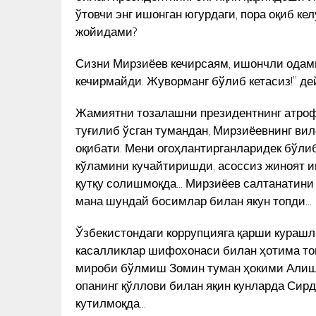
ўтовчи энг ишонган югурдаги, пора оқиб ке
жойидами?
Сизни Мирзиёев кечирсаям, ишончли одами
кечирмайди. Жуворманг бўлиб кетасиз!” д
Жамиятни тозалашни президентнинг атроф
туғилиб ўсган тумандан, Мирзиёевнинг ви
оқибати. Мени огоҳлантирганларидек бўли
кўламини кучайтиришди, асоссиз жиноят и
қутқу солишмоқда… Мирзиёев салтанатини
мана шундай босимлар билан якун топди…
Ўзбекистондаги коррупцияга қарши курашла
касалликлар шифохонаси билан ҳотима то
мироби бўлмиш Зомин туман ҳокими Алише
опанинг қўллови билан яқин кунларда Сир
кутилмоқда…