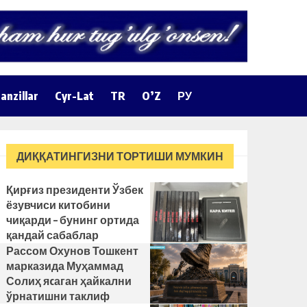
anzillar
Cyr-Lat
TR
O’Z
РУ
ДИҚҚАТИНГИЗНИ ТОРТИШИ МУМКИН
Қирғиз президенти Ўзбек
ёзувчиси китобини
чиқарди – бунинг ортида
қандай сабаблар
турибди?
Рассом Охунов Тошкент
марказида Муҳаммад
Солиҳ яcаган ҳайкални
ўрнатишни таклиф