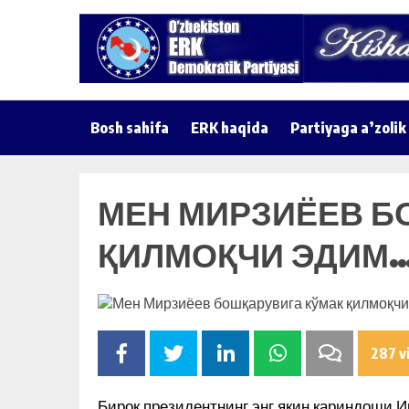
Bosh sahifa
ERK haqida
Partiyaga a’zolik
МЕН МИРЗИЁЕВ Б
ҚИЛМОҚЧИ ЭДИМ…
287 v
Бироқ президентнинг энг яқин қариндоши И