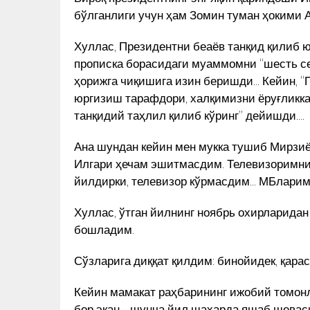
бўлганлиги учун ҳам Зомин туман ҳокими 
Хуллас, Президентни беаёв танқид қилиб 
прописка борасидаги муаммомни “шесть се
ҳорижга чиқишига изин беришди… Кейин, “
юргизиш тарафдори, халқимизни ёруғликка
танқидий таҳлил қилиб кўринг” дейишди….
Ана шундан кейин мен мукка тушиб Мирз
Илгари ҳечам эшитмасдим. Телевизоримни
йилдирки, телевизор кўрмасдим… МБларим
Хуллас, ўтган йилнинг ноябрь охирларида
бошладим.
Сўзларига диққат қилдим: бинойидек, қара
ШКЕНТ
OʻZBEK KITOB DIZAYNI IMZOSI
Кейин мамакат раҳбарининг ижобий томон
YOʻLIDAGI 30 YIL. MAESTRO
АД СОЛИҲ
бор экан – шунча йил шаҳарда яшаб шевасин