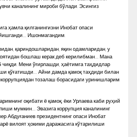
лувчи каналининг мироби бўлади. Эсингиз
га ҳамла қилганингизни Инобат опаси
ейишганди…. Ишонмагандим.
идан, қариндошларидан, яқин одамларидан, у
лоятидан бошлаш керак деб керилибман…. Мана
б чиқди. Мени ўғирлашди, ҳаётимга таҳдидлар
ши қўғатишди…. Айни дамда қамоқ таҳдиди билан
 коррупциядан тозалаш борасидаги уринишларим
римнинг оқибати ё қамоқ, ёки Урлаева каби руҳий
пиши мумкин…. Эвазига коррупция каналининг
р Абдуғаниев президентнинг опаси Инобат
дарё вилоят ҳокими даражасига кўтарилиши