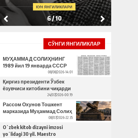
КУН ЯНГИЛИКЛАРИ
6
/
10
СЎНГИ ЯНГИЛИКЛАР
МУҲАММАД СОЛИҲНИНГ
1989 йил 19 январда СССР
ЁЗУВЧИЛАР УЮШМАСИ
08/08/2026-14:01
ПЛЕНУМИДАГИ НУТҚИ
Қирғиз президенти Ўзбек
ёзувчиси китобини чиқарди
– бунинг ортида қандай
24/07/2026-00:19
сабаблар турибди?
Рассом Охунов Тошкент
марказида Муҳаммад Солиҳ
яcаган ҳайкални ўрнатишни
08/07/2026-22:35
таклиф қилди
Oʻzbek kitob dizayni imzosi
yoʻlidagi 30 yil. Maestro