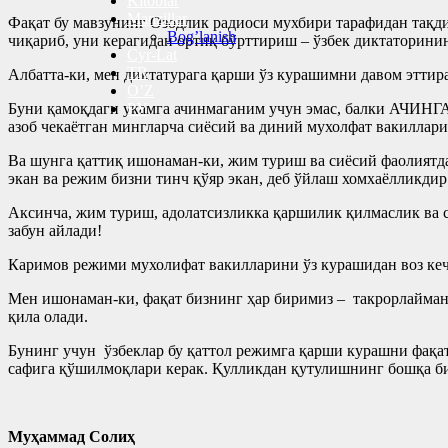
Kitoblar
Manzillar
Фақат бу мавзунинг Озодлик радиоси мухбири тарафидан тақд
Bog’lanish
чиқариб, уни керагидан ортиқ бўрттириш – ўзбек диктаторини
Cyr-Lat
TR
Албатта-ки, мен диктатурага қарши ўз курашимни давом эттир
O’Z
Буни қамоқдаги укамга ачинмаганим учун эмас, балки АЧИНГА
РУ
азоб чекаётган мингларча сиёсий ва диний мухолфат вакилл
Ва шунга қаттиқ ишонаман-ки, жим туриш ва сиёсий фаолиятда
экан ва режим бизни тинч қўяр экан, деб ўйлаш хомхаёлликдир
Аксинча, жим туриш, адолатсизликка қаршилик қилмаслик ва с
забун айлади!
Каримов режими мухолифат вакилларини ўз курашидан воз кеч
Мен ишонаман-ки, фақат бизнинг ҳар биримиз – такрорлайма
қила олади.
Бунинг учун ўзбеклар бу қаттол режимга қарши курашни фақат
сафига қўшилмоқлари керак. Қулликдан қутулишнинг бошқа би
Муҳаммад Солиҳ