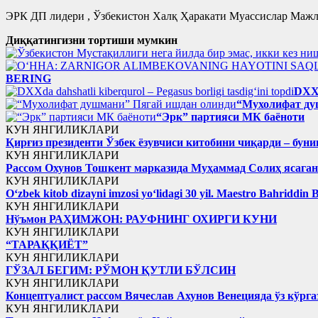
ЭРК ДП лидери , Ўзбекистон Халқ Ҳаракати Муассислар Мажл
Диққатингизни тортиши мумкин
BERING
DXXd
“Мухолифат ду
“Эрк” партияси МК баёноти
КУН ЯНГИЛИКЛАРИ
Қирғиз президенти Ўзбек ёзувчиси китобини чиқарди – буни
КУН ЯНГИЛИКЛАРИ
Рассом Охунов Тошкент марказида Муҳаммад Солиҳ яcага
КУН ЯНГИЛИКЛАРИ
Oʻzbek kitob dizayni imzosi yoʻlidagi 30 yil. Maestro Bahriddin 
КУН ЯНГИЛИКЛАРИ
Нўъмон РАҲИМЖОН: РАУФНИНГ ОХИРГИ КУНИ
КУН ЯНГИЛИКЛАРИ
“ТАРАҚҚИЁТ”
КУН ЯНГИЛИКЛАРИ
ГЎЗАЛ БЕГИМ: РЎМОН ҚУТЛИ БЎЛСИН
КУН ЯНГИЛИКЛАРИ
Концептуалист рассом Вячеслав Ахунов Венецияда ўз кўрга
КУН ЯНГИЛИКЛАРИ