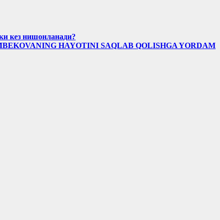
кки кез нишонланади?
IMBEKOVANING HAYOTINI SAQLAB QOLISHGA YORDAM