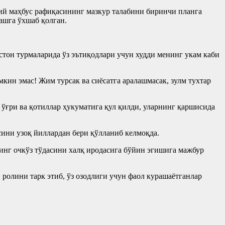
ий маҳбус рафиқасининг мазкур талабини биринчи планга
ашга ўхшаб қолган.
тон турмаларида ўз эътиқодлари учун худди менинг укам каби
ин эмас! Жим турсак ва сиёсатга аралашмасак, зулм тухтар
ўғри ва қотиллар ҳукуматига қул қилди, уларнинг қаршисида
ини узоқ йиллардан бери қўлланиб келмоқда.
г очкўз тўдасини халқ иродасига бўйин эгишига мажбур
ролини тарк этиб, ўз озодлиги учун фаол курашаётганлар