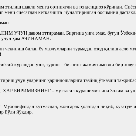
им этилиш шакли менга ортниятли ва тенденциоз кўринди. Сиёс
нг мени сиёсатдан кетказишга йўналтирилган босимини дастакл
аман.
НИМ УЧУН давом эттираман. Биргина унга эмас, бугун Ўзбекис
ари учун ҳам АЧИНАМАН.
н чекиниш билан бу мазлумларни турмадан озод қилиш асло мумк
!
иёсий курашдан узоқ туриш – бизнинг жамиятимизни бир ховуч 
тириш учун уларнинг қариндошларига тазйиқ ўтказиш тажрибас
н, ҲАР БИРИМИЗНИНГ – муттасил курашимизгина Золим ва унин
 Мухолифатдан кутмасдан, жонсарак ҳолатдан чиқиб, кузатувчи 
р йўли йўқдир.