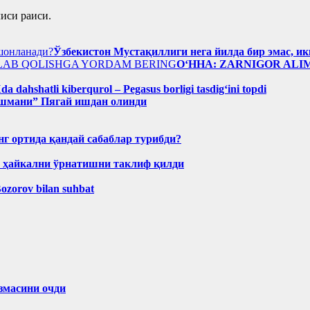
иси раиси.
Ўзбекистон Мустақиллиги нега йилда бир эмас, и
O‘HHA: ZARNIGOR AL
a dahshatli kiberqurol – Pegasus borligi tasdig‘ini topdi
шмани” Пягай ишдан олинди
нг ортида қандай сабаблар турибди?
н ҳайкални ўрнатишни таклиф қилди
Bozorov bilan suhbat
змасини очди