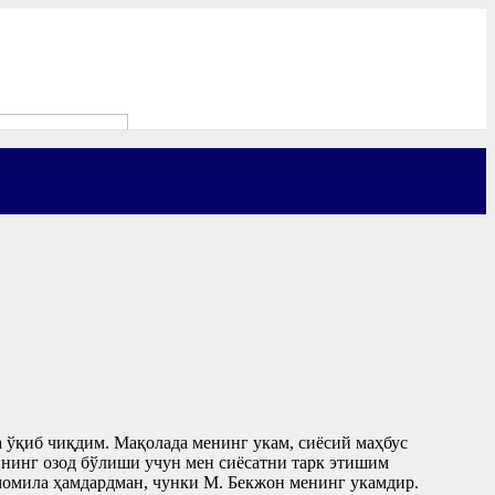
 ўқиб чиқдим. Мақолада менинг укам, сиёсий маҳбус
нинг озод бўлиши учун мен сиёсатни тарк этишим
амомила ҳамдардман, чунки М. Бекжон менинг укамдир.