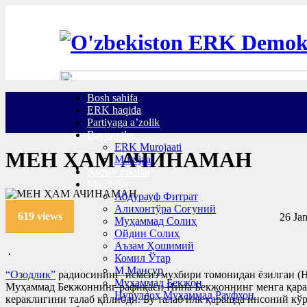
Bosh sahifa
ERK haqida
Partiyaga a’zolik
Bayonotlar
ERK Murojaati
МЕН ҲАМ АЧИНАМАН
Murojaat
Asosiy ruknlar
Mualliflar
Абдурауф Фитрат
Алихонтўра Соғуний
619 views
26 Ja
Муҳаммад Солиҳ
Ойдин Солиҳ
Аъзам Ҳошимий
Комил Ўтар
М.Мансур
“Озодлик”
радиосининг исмсиз мухбири томонидан ёзилган (Ни
Муҳаммад Бекжон
Муҳаммад Бекжоннинг рафиқаси Нина Бекжоннинг менга қарат
Нуруллоҳ Муҳаммад Рауфхон
кераклигини талаб қилибди. Бу талаб илк қарашда инсоний кў