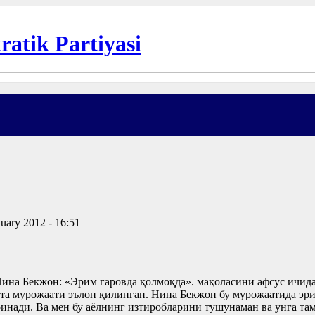
nuary 2012 - 16:51
на Бекжон: «Эрим гаровда қолмоқда». мақоласини афсус ичида
а мурожаати эълон қилинган. Нина Бекжон бу мурожаатида эри
ринади. Ва мен бу аёлнинг изтиробларини тушунаман ва унга т