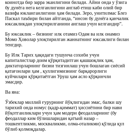
коинотда бир зарра эканлигини билади. Айни онда у ўзига
бу дунёга нега келганлигини англаб етиш каби олий бир
вазифа юкланганлигини ҳам билади. Зеро, унитилмас Блез
Паскал таъбири билан айтганда, “инсон бу дунёга қанчалик
юксакликдан улоқтирилганини англаш учун келгандир”.
Бу юксаклик – бизнинг илк отамиз Одам ва илк онамиз
Момо Ҳoволар улоқтирилган жаннатнинг юксаклиги билан
тенгдир.
Бу Илк Тарих ҳақидаги тушунча сохиби учун
капиталистлар доим қўрқитадитган қашшоқлик ҳам,
диктаторларнинг бизни тизгинлаш учун бошлаган сиёсий
қатағонлари ҳам , қуллигимизнинг барқарорлиги
куйчилари қўрқитаётган Уруш ҳам асло қўрқинчли
эмасдир.
Ва яна:
Ўзбеклар миллий ғурурнинг йўқлигидан эмас, балки шу
тарихий онда номус (қадр-қиммат) ҳиссиётини бир нави
йўқотганликлари учун ҳам модерн феодалларнинг (бу
феодаллар ким бўлишларидан қатъий назар –
тошкентликми, москваликми, олма-оталикми) қўлида қул
бўлиб қолмоқдалар.