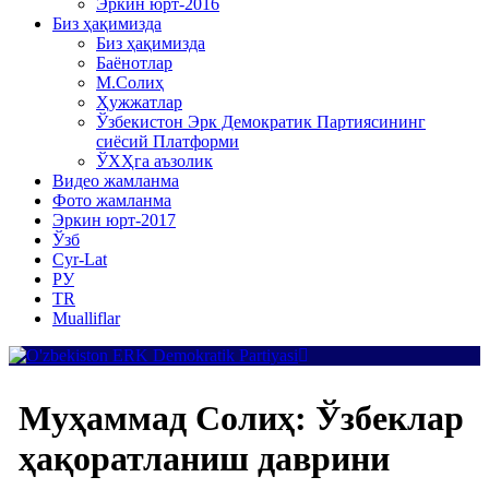
Эркин юрт-2016
Биз ҳақимизда
Биз ҳақимизда
Баёнотлар
М.Солиҳ
Ҳужжатлар
Ўзбекистон Эрк Демократик Партиясининг
сиёсий Платформи
ЎХҲга аъзолик
Видео жамланма
Фото жамланма
Эркин юрт-2017
Ўзб
Cyr-Lat
РУ
TR
Mualliflar
Муҳаммад Солиҳ: Ўзбеклар
ҳақоратланиш даврини