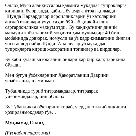
Oллоҳ Мусо алайҳиссалом қавмига мукаддас тупроқларга
киришни буюрганда, қабила бу амрга итоат қилмади.
Шунда Парвардигор исроилликларни ўз хатоларини
англаб етишлари учун саҳро бўйлаб қирқ йиллик
саргардонликка маҳкум этди. Бу ҳақиқатнинг диний
мазмуни каби тарихий моҳияти ҳам муҳимдир: 40 йил
мобайнида довюрак, номусли ва ўз қадр-қимматини билган
янги авлод пайдо бўлди. Ана шулар ул мукаддас
тупроқларга кириш жасоратини топдилар ва кирдилар.
Бу каби қулаш ва юксалиш онлари ҳар бир халқ тарихида
бўлади.
Мен бугун ўзбекларнинг Ҳакоратланиш Даврини
яшаётганидан аминман.
Тубанликда туриб титрамакдалар, титраярак
уйғонмокдалар, иншоОллоҳ.
Бу Тубанликка оёкларини тираб, у ердан отилиб чиқишга
ҳозирланмоқдалар гўё…
Муҳаммад Солиҳ
(Русчадан таржима)