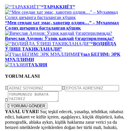
“ТАРАҚҚИЁТ”
“Мен сендан хат эмас, хавотир олдим…” – Муҳаммад
Солиҳ шеърига басталанган қўшиқ
Вячеслав Ахунов: Ўзлик қандай ўзгартирилмоқда?
“ВОДИЙДА
ЎЛИШ ТАКИКЛАНАДИ”
Гўзал БЕГИМ: ЭРК
МУАЛЛИМИ
ТАЪЗИЯ
YORUM ALANI
YORUMU GÖNDER
YASAL UYARI!
Suç teşkil edecek, yasadışı, tehditkar, rahatsız
edici, hakaret ve küfür içeren, aşağılayıcı, küçük düşürücü, kaba,
pornografik, ahlaka aykırı, kişilik haklarına zarar verici ya da
benzeri niteliklerde içeriklerden doğan her türlü mali, hukuki,