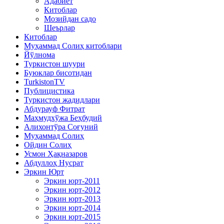
Адабиёт
Китоблар
Мозийдан садо
Шеърлар
Китоблар
Муҳаммад Солиҳ китоблари
Йўлнома
Туркистон шуури
Буюклар бисотидан
TurkistonTV
Публицистика
Туркистон жадидлари
Абдурауф Фитрат
Маҳмудхўжа Беҳбудий
Алихонтўра Соғуний
Муҳаммад Солиҳ
Ойдин Солиҳ
Усмон Ҳақназаров
Абдуллоҳ Нусрат
Эркин Юрт
Эркин юрт-2011
Эркин юрт-2012
Эркин юрт-2013
Эркин юрт-2014
Эркин юрт-2015