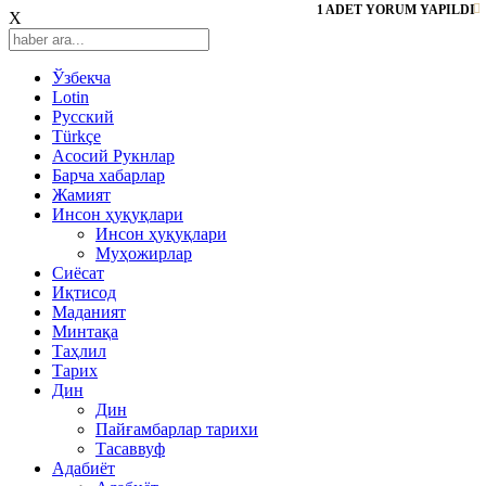
1 ADET YORUM YAPILDI
X
Ўзбекча
Lotin
Русский
Türkçe
Асосий Рукнлар
Барча хабарлар
Жамият
Инсон ҳуқуқлари
Инсон ҳуқуқлари
Муҳожирлар
Сиёсат
Иқтисод
Mаданият
Минтақа
Таҳлил
Тарих
Дин
Дин
Пайғамбарлар тарихи
Тасаввуф
Адабиёт