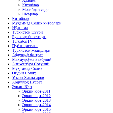
Адабиёт
Китоблар
Мозийдан садо
Шеърлар
Китоблар
Муҳаммад Солиҳ китоблари
Йўлнома
Туркистон шуури
Буюклар бисотидан
TurkistonTV
Публицистика
Туркистон жадидлари
Абдурауф Фитрат
Маҳмудхўжа Беҳбудий
Алихонтўра Соғуний
Муҳаммад Солиҳ
Ойдин Солиҳ
Усмон Ҳақназаров
Абдуллоҳ Нусрат
Эркин Юрт
Эркин юрт-2011
Эркин юрт-2012
Эркин юрт-2013
Эркин юрт-2014
Эркин юрт-2015