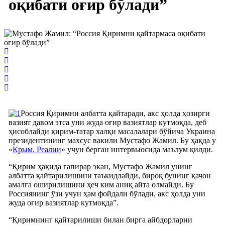
оқибати оғир бўлади”
Россия Қиримни албатта қайтаради, акс ҳолда ҳозирги
вазият давом этса уни жуда оғир вазиятлар кутмоқда, деб
ҳисоблайди қирим-татар халқи масалалари бўйича Украина
президентининг махсус вакили Мустафо Жамил. Бу ҳақда у
«
Крым. Реалии
» учун берган интервьюсида маълум қилди.
“Қирим ҳақида гапирар экан, Мустафо Жамил унинг
албатта қайтарилишини таъкидлайди, бироқ бунинг қачон
амалга оширилишини ҳеч ким аниқ айта олмайди. Бу
Россиянинг ўзи учун ҳам фойдали бўлади, акс ҳолда уни
жуда оғир вазиятлар кутмоқда”.
“Қиримнинг қайтарилиши билан бирга айбдорларни