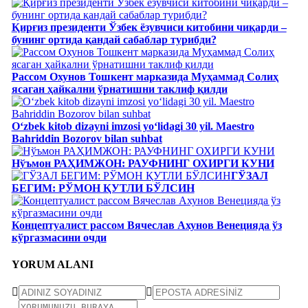
Қирғиз президенти Ўзбек ёзувчиси китобини чиқарди –
бунинг ортида қандай сабаблар турибди?
Рассом Охунов Тошкент марказида Муҳаммад Солиҳ
яcаган ҳайкални ўрнатишни таклиф қилди
Oʻzbek kitob dizayni imzosi yoʻlidagi 30 yil. Maestro
Bahriddin Bozorov bilan suhbat
Нўъмон РАҲИМЖОН: РАУФНИНГ ОХИРГИ КУНИ
ГЎЗАЛ
БЕГИМ: РЎМОН ҚУТЛИ БЎЛСИН
Концептуалист рассом Вячеслав Ахунов Венецияда ўз
кўргазмасини очди
YORUM ALANI