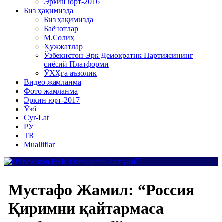
Эркин юрт-2016
Биз ҳақимизда
Биз ҳақимизда
Баёнотлар
М.Солиҳ
Ҳужжатлар
Ўзбекистон Эрк Демократик Партиясининг
сиёсий Платформи
ЎХҲга аъзолик
Видео жамланма
Фото жамланма
Эркин юрт-2017
Ўзб
Cyr-Lat
РУ
TR
Mualliflar
Мустафо Жамил: “Россия
Қиримни қайтармаса