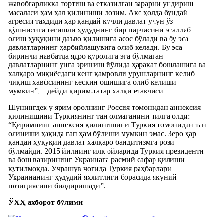
жавобгарликка тортиш ва етказилган зарарни ундириш
масаласи ҳам ҳал қилиниши лозим. Акс ҳолда бундай
агресия таҳдиди ҳар қандай кучли давлат учун ўз
қўшнисига тегишли ҳудуднинг бир парчасини эгаллаб
олиш ҳуқуқини даъво қилишига асос бўлади ва бу эса
давлатларнинг ҳарбийлашувига олиб келади. Бу эса
биринчи навбатда ядро қуролига эга бўлмаган
давлатларнинг унга эришиш йўлида ҳаракат бошлашига ва
халқаро миқиёсдаги кенг қамровли урушларнинг келиб
чиқиш хавфсининг кескин ошишига олиб келиши
мумкин”, – дейди қирим-татар халқи етакчиси.
Шунингдек у ярим оролнинг Россия томонидан аннексия
қилинишини Туркиянинг тан олмаганини тилга олди:
“Қиримнинг аннексия қилинишини Туркия томонидан тан
олиниши ҳақида гап ҳам бўлиши мумкин эмас. Зеро ҳар
қандай ҳуқуқий давлат халқаро бандитизмга рози
бўлмайди. 2015 йилнинг илк ойларида Туркия президенти
ва бош вазирининг Украинага расмий сафар қилиши
кутилмоқда. Учрашув чоғида Туркия раҳбарлари
Украинанинг ҳудудий яхлитлиги борасида якуний
позициясини билдиришади”.
ЎХҲ ахборот бўлими