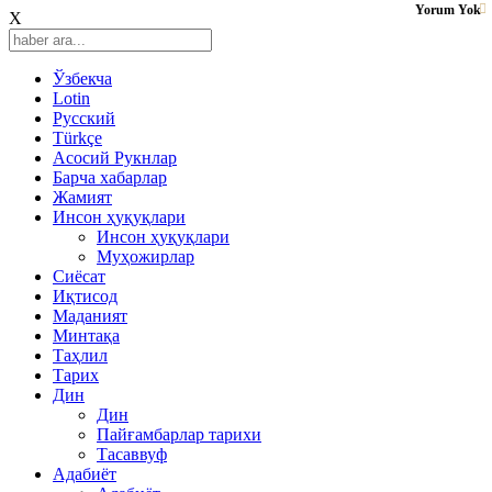
Yorum Yok
X
Ўзбекча
Lotin
Русский
Türkçe
Асосий Рукнлар
Барча хабарлар
Жамият
Инсон ҳуқуқлари
Инсон ҳуқуқлари
Муҳожирлар
Сиёсат
Иқтисод
Mаданият
Минтақа
Таҳлил
Тарих
Дин
Дин
Пайғамбарлар тарихи
Тасаввуф
Адабиёт