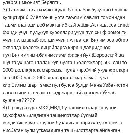
уларга имконият беряпти.
3) Таълим сохаси мактабдан бошлабок бузулган.Огзини
купиртириб бу ёлгончи урта таълим давлат томонидан
таъминланади деб мактаниб сайрайди.Аслида эса синф
фонди учун пул,укув куроллари учун пул,синф ремонти
учун пул,мактаб фонди учун пул ва х.к. Билим эса абгор
ахволда.Коллеж,лицейларга кириш давриданок
пул.Билимлими,билимсизми фарки йук (Боровский ва
шунга ухшаган талаб куп булган коллежлар) 500 дан то
2000 долларгача мархамат тула кир.Олий укув юртлари
эса 6000 дан 30000 долларгача мархамат тула
кир.Билим шарт эмас пул булса булди.Мана Узбекистон
давлатининг келажак кадрлари кай ахволда.Уйлаб
куринг-а?????
4) Прокуратура,МХХ,МВД бу ташкилотлар конунни
мухофаза киладиган ташкилотлар булмай
колди.Аксинча,конунни бузадиган,порахур,уз халкига
нисбатан зулм утказадиган ташкилотларга айланган.