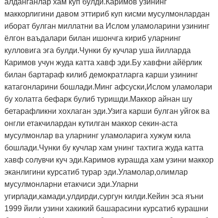
алданганлар хам куп булди.Каримов узининг
маккорлигини давом эттириб куп кисми мусулмонлардан
иборат булган миллатни ва Ислом уламоларини узининг
ёлгон ваъдалари билан ишончга кириб уларнинг
кулловига эга булди.Чунки бу кучлар уша йилларда
Каримов учун жуда катта хавф эди.Бу хавфни айёрлик
билан бартараф килиб демократларга карши узининг
катагонларини бошлади.Минг афсуски,Ислом уламолари
бу холатга бефарк булиб туришди.Маккор айнан шу
бетарафликни хохлаган эди.Узига карши булган уйгок ва
онгли етакчилардан кутилган маккор секин-аста
мусулмонлар ва уларнинг уламоларига хужум кила
бошлади.Чунки бу кучлар хам унинг тахтига жуда катта
хавф солувчи куч эди.Каримов курашда хам узини маккор
эканлигини курсатиб турар эди.Уламолар,олимлар
мусулмонларни етакчиси эди.Уларни
угирлади,камади,улдирди,сургун килди.Кейин эса яъни
1999 йили узини хакикий башарасини курсатиб курашни