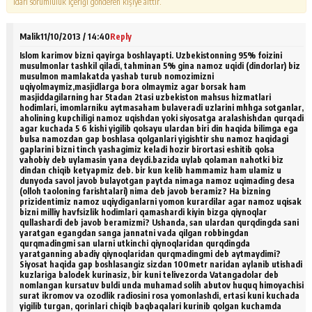
idari sorumluluk içeriği gönderen kişiye aittir.
Malik
11/10/2013 / 14:40
Reply
Islom karimov bizni qayirga boshlayapti. Uzbekistonning 95% foizini
musulmonlar tashkil qiladi, tahminan 5% gina namoz uqidi (dindorlar) biz
musulmon mamlakatda yashab turub nomozimizni
uqiyolmaymiz,masjidlarga bora olmaymiz agar borsak ham
masjiddagilarning har 5tadan 2tasi uzbekiston mahsus hizmatlari
hodimlari, imomlarniku aytmasaham bulaveradi uzlarini mhhga sotganlar,
aholining kupchiligi namoz uqishdan yoki siyosatga aralashishdan qurqadi
agar kuchada 5 6 kishi yigilib qolsayu ulardan biri din haqida bilimga ega
bulsa namozdan gap boshlasa qolganlari yigishtir shu namoz haqidagi
gaplarini bizni tinch yashagimiz keladi hozir birortasi eshitib qolsa
vahobiy deb uylamasin yana deydi.bazida uylab qolaman nahotki biz
dindan chiqib ketyapmiz deb. bir kun kelib hammamiz ham ulamiz u
dunyoda savol javob bulayotgan paytda nimaga namoz uqimading desa
(olloh taoloning farishtalari) nima deb javob beramiz? Ha bizning
prizidentimiz namoz uqiydiganlarni yomon kurardilar agar namoz uqisak
bizni milliy havfsizlik hodimlari qamashardi kiyin bizga qiynoqlar
qullashardi deb javob beramizmi? Ushanda, san ulardan qurqdingda sani
yaratgan egangdan sanga jannatni vada qilgan robbingdan
qurqmadingmi san ularni utkinchi qiynoqlaridan qurqdingda
yaratganning abadiy qiynoqlaridan qurqmadingmi deb aytmaydimi?
Siyosat haqida gap boshlasangiz sizdan 100metr naridan aylanib utishadi
kuzlariga balodek kurinasiz, bir kuni telivezorda Vatangadolar deb
nomlangan kursatuv buldi unda muhamad solih abutov huquq himoyachisi
surat ikromov va ozodlik radiosini rosa yomonlashdi, ertasi kuni kuchada
yigilib turgan, qorinlari chiqib baqbaqalari kurinib qolgan kuchamda