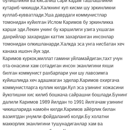
булишликни ва юксалиш сари кадам ташлашликни
кутариб чикишди.Халкнинг куп кисми шу эркинликни
куллаб-кувватлади.Уша даврдаги коммунистлар
томонидан куйилган Ислом Каримов бу эркинликка
карши эди.Лекин унинг бу каршилиги узига ухшаган
дахрийлар захаридан каттик захарланган инсонлар
томонидан олкишланарди.Халкда эса унга нисбатан хеч
канака ишонч йук эди.
Каримов куркок,миллат гамини уйламайдиган,тахт учун
ота-онасини хам сотадиган инсон эканлигини яхши
билган коммунист рахбарлари уни шу лавозимга
куйишликда хеч адашмаган эдилар.Каримов охиргача
коммунистларга куллик килди.Кул эса узининг хожасини
йукотишни хис килиб бошкача сайрашни бошлади.Бунинг
далили Каримов 1989 йилдан то 1991 йилгачам узининг
чикишларида намоён килди.Каримов айёрлик билан
вазиятдан унумли фойдаланиб колди.Бу холатни
маккорлик эканлигини тушунадиганлар хам ва