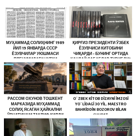
МУҲАММАД СОЛИҲНИНГ 1989
ҚИРҒИЗ ПРЕЗИДЕНТИ ЎЗБЕК
ЙИЛ 19 ЯНВАРДА СССР
ЁЗУВЧИСИ КИТОБИНИ
ЁЗУВЧИЛАР УЮШМАСИ
ЧИҚАРДИ – БУНИНГ ОРТИДА
ПЛЕНУМИДАГИ НУТҚИ
ҚАНДАЙ САБАБЛАР ТУРИБДИ?
РАССОМ ОХУНОВ ТОШКЕНТ
OʻZBEK KITOB DIZAYNI IMZOSI
МАРКАЗИДА МУҲАММАД
YOʻLIDAGI 30 YIL. MAESTRO
СОЛИҲ ЯCАГАН ҲАЙКАЛНИ
BAHRIDDIN BOZOROV BILAN
ЎРНАТИШНИ ТАКЛИФ ҚИЛДИ
SUHBAT