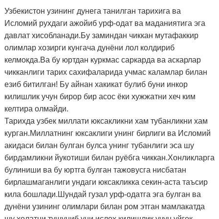
Узбекистон узининг дунега танилган тарихига ва
Исломий рухдаги ажойиб урф-одат ва маданиятига эга
давлат хисобланади.Бу заминдан чиккан мутафаккир
олимлар хозирги кунгача дунёни лол колдириб
келмокда.Ва бу юртдан куркмас саркарда ва аскарлар
чикканлиги тарих сахифаларида учмас каламлар билан
езиб битилган! Бу айнан хакикат булиб буни инкор
килишлик учун бирор бир асос ёки хужжатни хеч ким
келтира олмайди.
Тарихда узбек миллати юксакликни хам тубанликни хам
курган.Миллатнинг юксаклиги унинг бирлиги ва Исломий
акидаси билан булган булса унинг тубанлиги эса шу
бирдамликни йукотиши билан руёбга чиккан.Хонликларга
булиниши ва бу юртга булган тажовусга нисбатан
бирлашмаганлиги ундаги юксакликка секин-аста таъсир
кила бошлади.Шундай гузал урф-одатга эга булган ва
дунёни узининг олимлари билан ром этган мамлакатда
шу холатни тушуниб уни ислох килишлик учун уйгок