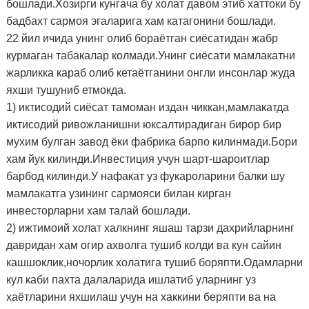
бошлади.Хозирги кунгача бу холат давом этиб хаттоки бу
бадбахт сармоя эгаларига хам катагонини бошлади.
22 йил ичида унинг олиб бораётган сиёсатидан жабр
курмаган табакалар колмади.Унинг сиёсати мамлакатни
жарликка караб олиб кетаётганини онгли инсонлар жуда
яхши тушуниб етмокда.
1) иктисодий сиёсат тамоман издан чиккан,мамлакатда
иктисодий ривожланишни юксалтирадиган бирор бир
мухим булган завод ёки фабрика барпо килинмади.Бори
хам йук килинди.Инвестиция учун шарт-шароитлар
барбод килинди.У нафакат уз фукароларини балки шу
мамлакатга узининг сармояси билан кирган
инвесторларни хам талай бошлади.
2) ижтимоий холат халкнинг яшаш тарзи дахрийларнинг
давридан хам огир ахволга тушиб колди ва кун сайин
кашшоклик,ночорлик холатига тушиб боряпти.Одамларни
кул каби пахта далаларида ишлатиб уларнинг уз
хаётларини яхшилаш учун на хаккини беряпти ва на