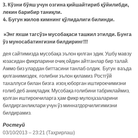
3. Кўзни бўяш учун озгина қийшайтириб қўйилибди,
лекин барибир таниқли.
4. Бугун жилов кимнинг қўлидалиги билинди.
»Энг яхши тагсўз» мусобақаси ташкил этилди. Бунга
ўз муносабатингизни билдиринг!!!
дея сайтимизда мусобақа эълон қилган эдик. Ушбу мавзу
юзасидан фикрларини очиқ ойдин айтганлар бир талай.
Аммо биз улардан биттасини танлаб олдик. Бугун ваъда
қилганимиздек, ғолибни эълон қиламиз. Ростгўй
тахаллуси билан бизга изоҳ юборган иштирокчимизни
ғолиб деб аниқладик. Мусобақа ғолибини табриклаймиз,
қолган иштирокчиларга ҳам фикр мулоҳазаларини
билдирганликлари учун ўз миннатдорчилигимизни
билдирамиз.
Ростгуй
03/10/2013 – 23:21
(Таҳрирлаш)