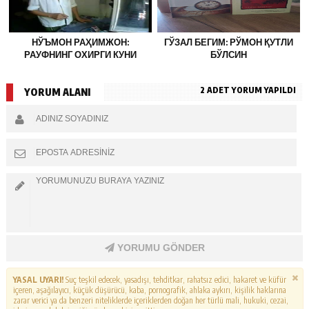
НЎЪМОН РАҲИМЖОН:
ГЎЗАЛ БЕГИМ: РЎМОН ҚУТЛИ
РАУФНИНГ ОХИРГИ КУНИ
БЎЛСИН
2 ADET YORUM YAPILDI
YORUM ALANI
YORUMU GÖNDER
YASAL UYARI!
Suç teşkil edecek, yasadışı, tehditkar, rahatsız edici, hakaret ve küfür
içeren, aşağılayıcı, küçük düşürücü, kaba, pornografik, ahlaka aykırı, kişilik haklarına
zarar verici ya da benzeri niteliklerde içeriklerden doğan her türlü mali, hukuki, cezai,