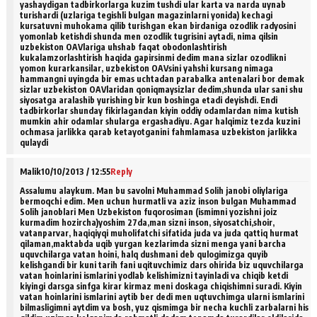
yashaydigan tadbirkorlarga kuzim tushdi ular karta va narda uynab
turishardi (uzlariga tegishli bulgan magazinlarni yonida) kechagi
kursatuvni muhokama qilib turishgan ekan birdaniga ozodlik radyosini
yomonlab ketishdi shunda men ozodlik tugrisini aytadi, nima qilsin
uzbekiston OAVlariga uhshab faqat obodonlashtirish
kukalamzorlashtirish haqida gapirsinmi dedim mana sizlar ozodlikni
yomon kurarkansilar, uzbekiston OAVsini yahshi kursang nimaga
hammangni uyingda bir emas uchtadan parabalka antenalari bor demak
sizlar uzbekiston OAVlaridan qoniqmaysizlar dedim,shunda ular sani shu
siyosatga aralashib yurishing bir kun boshinga etadi deyishdi. Endi
tadbirkorlar shunday fikirlagandan kiyin oddiy odamlardan nima kutish
mumkin ahir odamlar shularga ergashadiyu. Agar halqimiz tezda kuzini
ochmasa jarlikka qarab ketayotganini fahmlamasa uzbekiston jarlikka
qulaydi
Malik
10/10/2013 / 12:55
Reply
Assalumu alaykum. Man bu savolni Muhammad Solih janobi oliylariga
bermoqchi edim. Men uchun hurmatli va aziz inson bulgan Muhammad
Solih janoblari Men Uzbekiston fuqorosiman (ismimni yozishni joiz
kurmadim hozircha)yoshim 27da,man sizni inson, siyosatchi,shoir,
vatanparvar, haqiqiyqi muholifatchi sifatida juda va juda qattiq hurmat
qilaman,maktabda uqib yurgan kezlarimda sizni menga yani barcha
uquvchilarga vatan hoini, halq dushmani deb qulogimizga quyib
kelishgandi bir kuni tarih fani uqituvchimiz dars ohirida biz uquvchilarga
vatan hoinlarini ismlarini yodlab kelishimizni tayinladi va chiqib ketdi
kiyingi darsga sinfga kirar kirmaz meni doskaga chiqishimni suradi. Kiyin
vatan hoinlarini ismlarini aytib ber dedi men uqtuvchimga ularni ismlarini
bilmasligimni aytdim va bosh, yuz qismimga bir necha kuchli zarbalarni his