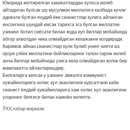
Юкорида келтирилган хакикатлардан хулоса килиб
айтадиган булсак шу мусулмон миллатига калбида кучли
адовати булган яхудий ёки сианистлар кулига айланган
инсонгина шундай юксак тарихга эга булган миллатни
узининг ботил сиёсати билан жуда куп йиллар мобайнида
абгор ахволдан чика олмайдиган келажакни колдиради.
Каримов айнан,сианистлар кули булиб унинг нияти ва
орзуи узбек миллатини бойликларини талон-тарож килиб
анча йиллар мобайнида узига кела олмайдиган колок бир
мамлакатга айлантиришдир.
Белгиларга келсак у узининг аввалги коммунист
хужайинларига холис кул эканлигини курсатгани каби
сианист яхудий хужайинларига хам холис кул эканлигини
уларнинг белгиси билан намоён киляпти.
ЎХҲ хабар маркази.