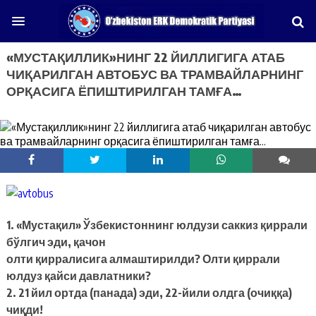
«МУСТАҚИЛЛИК»НИНГ 22 ЙИЛЛИГИГА АТАБ
ЧИҚАРИЛГАН АВТОБУС ВА ТРАМВАЙЛАРНИНГ
ОРҚАСИГА ЁПИШТИРИЛГАН ТАМҒА…
1. «Мустақил» Ўзбекистоннинг юлдузи саккиз қиррали
бўлгич эди, қачон
олти қирралисига алмаштирилди? Олти қиррали
юлдуз қайси давлатники?
2. 21 йил ортда (панада) эди, 22-йили олдга (очиққа)
чиқди!