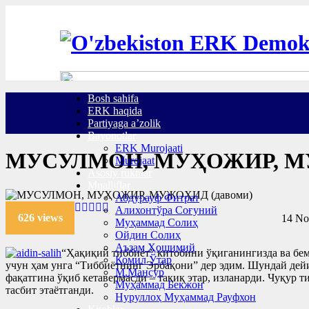
Bosh sahifa
ERK haqida
Partiyaga a’zolik
Bayonotlar
ERK Murojaati
МУСУЛМОН, МУҲОЖИР, МУ
Murojaat
Asosiy ruknlar
Mualliflar
Абдурауф Фитрат
Алихонтўра Соғуний
626 views
14 No
Муҳаммад Солиҳ
Ойдин Солиҳ
Аъзам Ҳошимий
“Ҳақиқий тиббиёт” китобини ўқиганингизда ва бем
Комил Ўтар
учун ҳам унга “Тиббиётнинг Эрбақони” дер эдим. Шундай дейи
М.Мансур
фақатгина ўқиб кетавермасди – тақиқ этар, изланарди. Чуқур 
Муҳаммад Бекжон
тасбит этаётганди.
Нуруллоҳ Муҳаммад Рауфхон