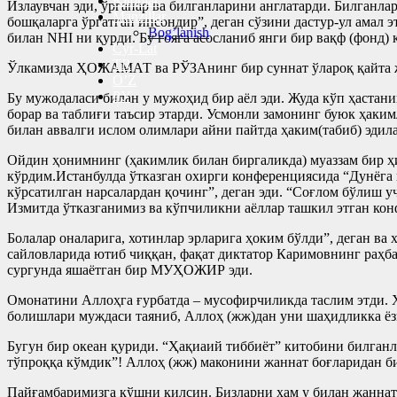
Kitoblar
Излаувчан эди, ўрганар ва билганларини англатарди. Билган
Manzillar
бошқаларга ўргатган инсондир”, деган сўзини дастур-ул амал э
Bog’lanish
билан NHI ни қурди. Бу ғояга асосланиб янги бир вақф (фонд)
Cyr-Lat
TR
Ўлкамизда ҲОЖАМАТ ва РЎЗАнинг бир суннат ўлароқ қайта жо
O’Z
РУ
Бу мужодаласи билан у мужоҳид бир аёл эди. Жуда кўп ҳаста
борар ва таблиғи таъсир этарди. Усмонли замонинг буюк ҳак
билан аввалги ислом олимлари айни пайтда ҳаким(табиб) эди
Ойдин ҳонимнинг (ҳакимлик билан биргаликда) муаззам бир ҳик
кўрдим.Истанбулда ўтказган охирги конференциясида “Дунёга 
кўрсатилган нарсалардан қочинг”, деган эди. “Соғлом бўлиш уч
Измитда ўтказганимиз ва кўпчиликни аёллар ташкил этган кон
Болалар оналарига, хотинлар эрларига ҳоким бўлди”, деган в
сайловларида ютиб чиққан, фақат диктатор Каримовнинг раҳб
сургунда яшаётган бир МУҲОЖИР эди.
Омонатини Аллоҳга ғурбатда – мусофирчиликда таслим этди. 
болишлари муждаси таяниб, Аллоҳ (жж)дан уни шаҳидликка ёзи
Бугун бир океан қуриди. “Ҳақиаий тиббиёт” китобини билганла
тўпроққа кўмдик”! Аллоҳ (жж) маконини жаннат боғларидан би
Пайғамбаримизга қўшни қилсин. Бизларни ҳам у билан жанна