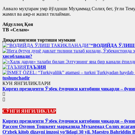
Аввало муҳтарам умр йўлдоши Муҳаммад Солиҳ бег, ўғли Тему
жамил ва ажр-и жазил тилайман.
Абдуллоҳ Қоя
ТВ «Селам»
Диққатингизни тортиши мумкин
“ВОДИЙДА ЎЛИШ
ҳисобланади?
ТАЪЗИЯ
tushunchadir
КУН ЯНГИЛИКЛАРИ
Қирғиз президенти Ўзбек ёзувчиси китобини чиқарди – буни
СЎНГИ ЯНГИЛИКЛАР
Қирғиз президенти Ўзбек ёзувчиси китобини чиқарди – буни
Рассом Охунов Тошкент марказида Муҳаммад Солиҳ яcага
Oʻzbek kitob dizayni imzosi yoʻlidagi 30 yil. Maestro Bahriddin 