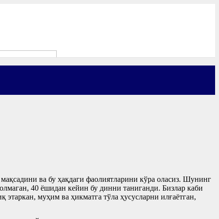
 мақсадини ва бу ҳақдаги фаолиятларини кўра оласиз. Шунинг
олмаган, 40 ёшидан кейин бу динни таниганди. Бизлар каби
қ этаркан, муҳим ва ҳикматга тўла ҳусусларни илғаётган,