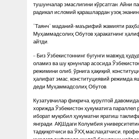
БУНИНГ ОРТИДА ҚАНДАЙ
тушунчалар эмаслигини кўрсатган. Айни п
АРИ
КУН ЯНГИЛИКЛАРИ
САБАБЛАР ТУРИБДИ?
радикал исломий қарашлардан узоқ эканин
“Таянч” маданий-маърифий жамияти раҳба
Муҳаммадсолиҳ Обутов ҳаракатнинг ҳалиф
айтди.
– Биз Ўзбекистоннинг бугунги мавжуд ҳуду
оламиз ва шу қонунлар асосида Ўзбекисто
режимини олиб, ўрнига ҳақиқий, конституц
ҳалифат эмас, конституциявий режимда яш
деди Муҳаммадсолиҳ Обутов.
Кузатувчилар фикрича, қурултой давомида
хорижда Ўзбекистон ҳукуматига параллел
иборат муқобил ҳукуматни яратиш таклиф
янгради. АҚШдаги Колумбия университетин
тадқиқотчиси ва ЎХҲ маслаҳатчиси, проф