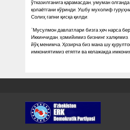
ўтказилганига қарамасдан, умуман олганда
қолаётгани кўринди. Ушбу мухолиф гуруҳ
Солиҳ гапни қисқа қилди:
“Мусулмон давлатлари бизга ҳеч нарса бера
Иккинчидан, ҳомийимиз бизнинг халқимиз.
йўқ менимча. Ҳозирча биз мана шу қурулто
имкониятимиз етяпти ва келажакда имкони