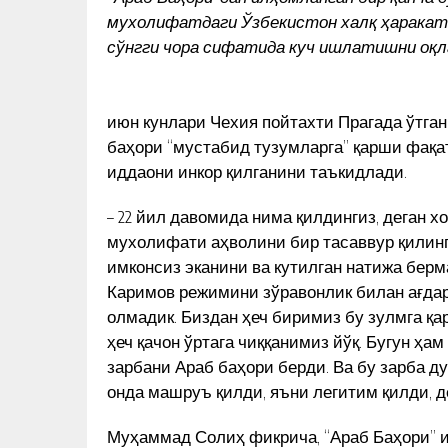
мухолифатдаги Ўзбекистон халқ ҳаракат
сўнгги чора сифатида куч ишлатишни оқл
июн кунлари Чехия пойтахти Прагада ўтган
баҳори “мустабид тузумларга” қарши фақа
иддаони инкор қилганини таъкидлади.
– 22 йил давомида нима қилдингиз, деган 
мухолифати аҳволини бир тасаввур қилинг
имконсиз эканини ва кутилган натижа бер
Каримов режимини зўравонлик билан ағдар
олмадик. Биздан ҳеч биримиз бу зулмга қа
ҳеч қачон ўртага чиққанимиз йўқ. Бугун ҳам
зарбани Араб баҳори берди. Ва бу зарба 
онда машруъ қилди, яъни легитим қилди, д
ҚИРҒИЗ ПРЕЗИДЕНТИ ЎЗБЕК
ОСИТАСИМИ?
Муҳаммад Солиҳ фикрича, “Араб Баҳори” и
ЁЗУВЧИСИ КИТОБИНИ ЧИҚАРД