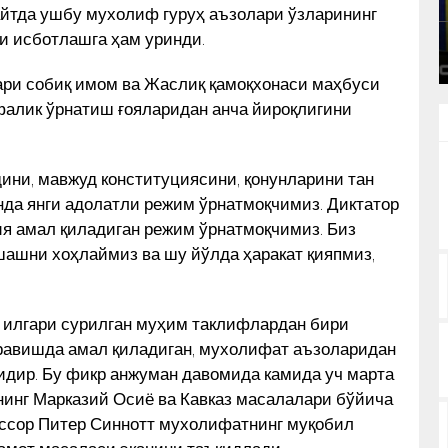
ЯCАГАН ҲАЙКАЛНИ ЎРНАТИШНИ
айтда ушбу мухолиф гуруҳ аъзолари ўзларининг
КУН ЯНГИЛИКЛАРИ
ТАКЛИФ ҚИЛДИ
и исботлашга ҳам уринди.
ри собиқ имом ва Жаслиқ қамоқхонаси маҳбуси
алик ўрнатиш ғояларидан анча йироқлигини
дини, мавжуд конституциясини, қонунларини тан
нда янги адолатли режим ўрнатмоқчимиз. Диктатор
ия амал қиладиган режим ўрнатмоқчимиз. Биз
ашни хоҳлаймиз ва шу йўлда ҳаракат қияпмиз,
 илгари сурилган муҳим таклифлардан бири
 равишда амал қиладиган, мухолифат аъзоларидан
идир. Бу фикр анжуман давомида камида уч марта
инг Марказий Осиё ва Кавказ масалалари бўйича
ессор Питер Синнотт мухолифатнинг муқобил