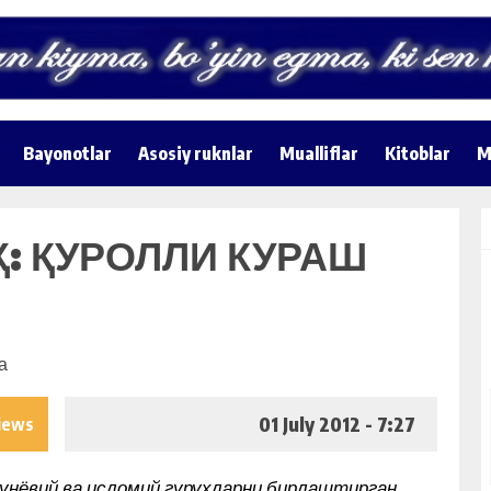
Bayonotlar
Asosiy ruknlar
Mualliflar
Kitoblar
M
: ҚУРОЛЛИ КУРАШ
01 July 2012 - 7:27
iews
дунёвий ва исломий гуруҳларни бирлаштирган