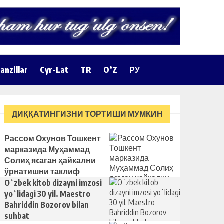
anzillar
Cyr-Lat
TR
O’Z
РУ
ДИҚҚАТИНГИЗНИ ТОРТИШИ МУМКИН
Рассом Охунов Тошкент
марказида Муҳаммад
Солиҳ яcаган ҳайкални
ўрнатишни таклиф
қилди
Oʻzbek kitob dizayni imzosi
yoʻlidagi 30 yil. Maestro
Bahriddin Bozorov bilan
suhbat