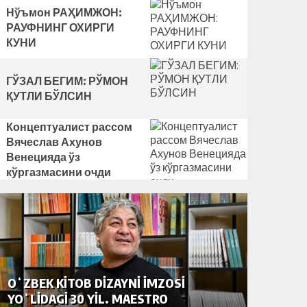
Нўъмон РАҲИМЖОН:
РАУФНИНГ ОХИРГИ
КУНИ
ГЎЗАЛ БЕГИМ: РЎМОН
ҚУТЛИ БЎЛСИН
Концептуалист рассом
Вячеслав Ахунов
Венецияда ўз
кўргазмасини очди
OʻZBEK KITOB DIZAYNI IMZOSI
НЎЪМО
YOʻLIDAGI 30 YIL. MAESTRO
ОХИРГ