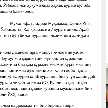
и Ўзбекистон ҳукуматига қарши кураш йўлида
ашини баён қилди.
Мухолифат лидери Муҳаммад Солиҳ 29-30
 Ўзбекистон Халқ ҳаракати 2-қурултойида Араб
т тинч йўл билан курашиш лозимлиги ҳақидаги
хоинона дашномларга маъруз қилаётган ўзбек
. Бу зулмга қарши тинч йўл билан курашиш
маслигини биз ҳам кўрмаяпмизми? Кўряпмиз. Биз
иш ниятимиз йўқлигини ҳеч қачон исбот қила
рши қўлга қурол олиб курашиш биз учун ҳалол деб
 ўртага чиқаётганимиз йўқ. Кучли ва қақшатқич
дунё золимларига қарши қуролли мужодалани бир
еди ЎХҲ раиси.
РАССОМ ОХУНОВ ТОШКЕНТ
слом ва демократия бир биридан айри
И –
МАРКАЗИДА МУҲАММАД СОЛИҲ