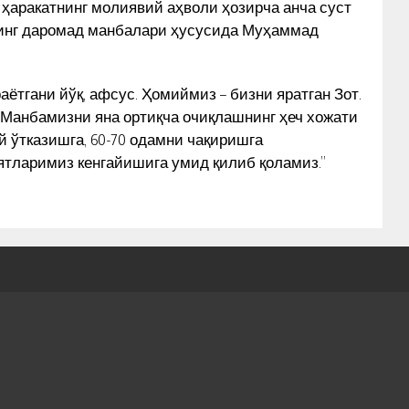
 ҳаракатнинг молиявий аҳволи ҳозирча анча суст
нинг даромад манбалари ҳусусида Муҳаммад
ётгани йўқ, афсус. Ҳомиймиз – бизни яратган Зот.
 Манбамизни яна ортиқча очиқлашнинг ҳеч хожати
й ўтказишга, 60-70 одамни чақиришга
ятларимиз кенгайишига умид қилиб қоламиз.”