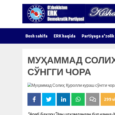
Bosh sahifa
ERK haqida
Partiyaga a’zolik
МУҲАММАД СОЛИҲ
СЎНГГИ ЧОРА
299 v
“Араб Баҳори”дан илҳомланган бир қанча 