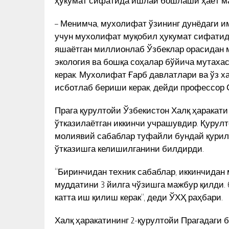
ҳукумат сифатида ишлай бошлаши ҳаёт ма
– Менимча, мухолифат ўзининг дунёдаги 
учун мухолифат муқобил ҳукумат сифати
яшаётган миллионлаб Ўзбеклар орасидан м
экология ва бошқа соҳалар бўйича мутах
керак. Мухолифат Ғарб давлатлари ва ўз х
исботлаб бериши керак, дейди профессор 
Прага қурултойи Ўзбекистон Халқ ҳаракат
ўтказилаётган иккинчи учрашувдир. Қурул
молиявий сабаблар туфайли бундай қурилт
ўтказишга келишилганини билдирди.
“Биринчидан техник сабаблар, иккинчидан
муддатини 3 йилга чўзишга мажбур қилди. 6
катта иш қилиш керак”, деди ЎХҲ раҳбари.
Халқ ҳаракатининг 2-қурултойи Прагадаги б