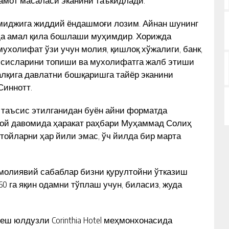
мот масаласи эканини таъкидлади.
имиджига жиддий ёндашмоғи лозим. Айнан шунинг
да амал қила бошлаши муҳимдир. Хорижда
ухолифат ўзи учун молия, қишлоқ хўжалиги, банк,
ассисларини топиши ва мухолифатга жалб этиши
алқига давлатни бошқаришга тайёр эканини
Синнотт.
и таъсис этилганидан буён айни форматда
той давомида ҳаракат раҳбари Муҳаммад Солиҳ
ойларни ҳар йили эмас, ўч йилда бир марта
 молиявий сабаблар бизни қурултойни ўтказиш
0 га яқин одамни тўплаш учун, биласиз, жуда
еш юлдузли Corinthia Hotel меҳмонхонасида