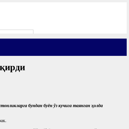
ақирди
тонликларга бундан буён ўз кучига таянган ҳолда
ак.