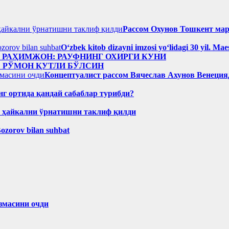
Рассом Охунов Тошкент ма
Oʻzbek kitob dizayni imzosi yoʻlidagi 30 yil. M
н РАҲИМЖОН: РАУФНИНГ ОХИРГИ КУНИ
: РЎМОН ҚУТЛИ БЎЛСИН
Концептуалист рассом Вячеслав Ахунов Венецияд
нг ортида қандай сабаблар турибди?
н ҳайкални ўрнатишни таклиф қилди
Bozorov bilan suhbat
змасини очди