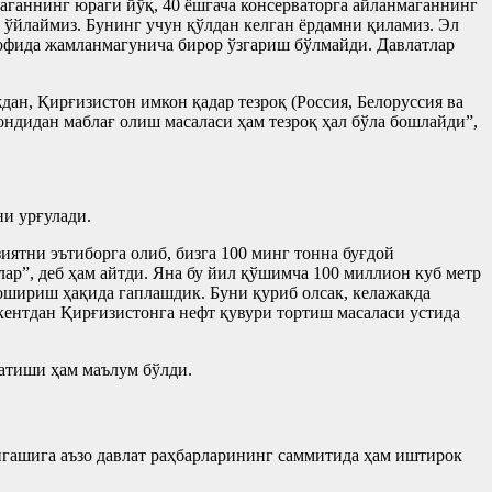
аганнинг юраги йўқ, 40 ёшгача консерваторга айланмаганнинг
б ўйлаймиз. Бунинг учун қўлдан келган ёрдамни қиламиз. Эл
рофида жамланмагунича бирор ўзгариш бўлмайди. Давлатлар
ан, Қирғизистон имкон қадар тезроқ (Россия, Белоруссия ва
дидан маблағ олиш масаласи ҳам тезроқ ҳал бўла бошлайди”,
ни урғулади.
иятни эътиборга олиб, бизга 100 минг тонна буғдой
ар”, деб ҳам айтди. Яна бу йил қўшимча 100 миллион куб метр
шириш ҳақида гаплашдик. Буни қуриб олсак, келажакда
кентдан Қирғизистонга нефт қувури тортиш масаласи устида
атиши ҳам маълум бўлди.
нгашига аъзо давлат раҳбарларининг саммитида ҳам иштирок