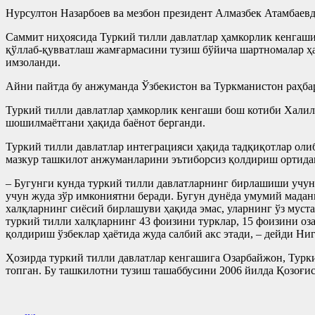
Нурсултон Назарбоев ва мезбон президент Алмазбек Атамбаев
Саммит ниҳоясида Туркий тилли давлатлар ҳамкорлик кенгаши
қўллаб-қувватлаш жамғармасини тузиш бўйича шартномалар ҳ
имзоланди.
Айни пайтда бу анжуманда Ўзбекистон ва Туркманистон раҳба
Туркий тилли давлатлар ҳамкорлик кенгаши бош котиби Халил
шошилмаётгани ҳақида баёнот берганди.
Туркий тилли давлатлар интеграцияси ҳақида тадқиқотлар оли
мазкур ташкилот анжуманларини эътиборсиз қолдириш ортидан
– Бугунги кунда туркий тилли давлатларнинг бирлашиши учун 
учун жуда зўр имкониятни беради. Бугун дунёда умумий мадан
халқларнинг сиёсий бирлашуви ҳақида эмас, уларнинг ўз муста
туркий тилли халқларнинг 43 фоизини турклар, 15 фоизини оз
қолдириш ўзбеклар ҳаётида жуда салбий акс этади, – дейди Ни
Ҳозирда туркий тилли давлатлар кенгашига Озарбайжон, Турк
топган. Бу ташкилотни тузиш ташаббусини 2006 йилда Қозоғис