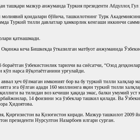
дан ташқари мазкур анжуманда Туркия президенти Абдуллоҳ Гул
 молиявий қоидалари бўйича, ташкилотнинг Турк Академиясини
амда Туркий тилли давлатлар ҳамкорлик кенгаши иккинчи сам
рлари қатнашмади.
 Оқинжа кеча Бишкекда ўтказилган матбуот анжуманида Ўзбекис
б бораётган ўзбекистонлик тарихчи ва сиёсатчи, “Озод деҳқонл
 кўп нарса йўқотаётганини урғулайди.
аввал ҳеч бўлмаган имконият бор ва бу туркий тилли халқлар 
иятга эга бўлган адади 160 миллионга яқин туркий тилли халқл
қиллиги ва тилидан воз кечиши ҳақида эмас, балки умумий уст 
арбайжонлар, 14 фоизини эса ўзбеклар ташкил қилади. Ва Ўзбек
гора Ҳидоятова.
ия, Қирғизистон ва Қозоғистон киради. Мазкур ташкилот 2009 
тон президенти Нурсултон Назарбоев илгари сурган.