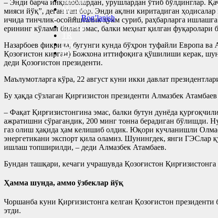
Kitoblar
– Энди барча инқилоблардан, урушлардан ўтиб бўлдинглар. Қа
Manzillar
мияси йўқ”, деган гап бор. Энди ақлни киритадиган ҳодисалар
Bog’lanish
ичида тинчлик-осойишталик ҳукм суриб, раҳбарларга ишлашга 
Cyr-Lat
ерининг кўлами билан эмас, балки меҳнат қилган фуқаролари б
TR
O’Z
Назарбоев фикрича, бугунги кунда бўҳрон туфайли Европа ва 
РУ
Қозоғистон кирган) Божхона иттифоқига қўшилиши керак, шун
деди Қозоғистон президенти.
Маълумотларга кўра, 22 август куни икки давлат президентла
Бу ҳақда сўзлаган Қирғизистон президенти Алмазбек Атамбаев
– Фақат Қирғизистонгина эмас, балки бутун дунёда қурғоқчили
ажратишни сўрагандик, 200 минг тонна берадиган бўлишди. Ну
газ олиш ҳақида ҳам келишиб олдик. Юқори кучланишли Олмао
энергетикани экспорт қила оламиз. Шунингдек, янги ГЭСлар 
ишлаш топширилди, – деди Алмазбек Атамбаев.
Бундан ташқари, кечаги учрашувда Қозоғистон Қирғизистонг
Ҳамма шунда, аммо ўзбеклар йўқ
Чоршанба куни Қирғизистонга келган Қозоғистон президенти 
этди.