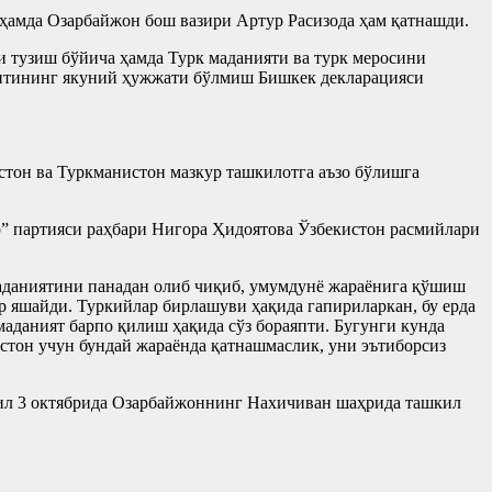
 ҳамда Озарбайжон бош вазири Артур Расизода ҳам қатнашди.
 тузиш бўйича ҳамда Турк маданияти ва турк меросини
митининг якуний ҳужжати бўлмиш Бишкек декларацияси
тон ва Туркманистон мазкур ташкилотга аъзо бўлишга
ар” партияси раҳбари Нигора Ҳидоятова Ўзбекистон расмийлари
маданиятини панадан олиб чиқиб, умумдунё жараёнига қўшиш
ар яшайди. Туркийлар бирлашуви ҳақида гапириларкан, бу ерда
маданият барпо қилиш ҳақида сўз бораяпти. Бугунги кунда
истон учун бундай жараёнда қатнашмаслик, уни эътиборсиз
йил 3 октябрида Озарбайжоннинг Нахичиван шаҳрида ташкил