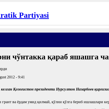
рни чўнтакка қараб яшашга ч
gust 2012 - 9:41
 келган Қозоғистон президенти Нурсултон Назарбоев қирғизис
 грант ва ёрдам умид қилмай, қўлни қўлга бериб ишлашлари кер