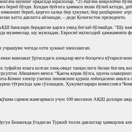
чонгача шунинг орқасида юрасизлар. “25 ёшгача инқилобчи бўлм
 юз бериб бўлди. Бундан буёғига ҳаммаси яхши бўлиб кетади, де
имконият бериб, қирғиз халқи бир ҳукумат, бир раҳбарнинг ат
илан катта давлатга айланади, – деди Қозоғистон президенти.
АҚШ банклари берадиган қарзга умид боғлаб бўлмайди. “Шу важд
да муаммолар, шу жумладан, Евросиё иқтисодий ҳамжамияти фон
ри учрашуви чоғида олти ҳужжат имзоланган.
 икки мамлакат ўртасидаги алоқалар янги босқичга кўтарилгани
к туфайли юзага келган озиқ-овқат танқислиги билан боғлиқ ваз
рсултон Абишевич менга: “Қанча керак бўлса, шунча олаверингл
та-Кемин электр узатиш линиясини қуриш лойиҳасини амалга о
қуриш тўғрисида ҳам сўзлашдик. Ҳукуматлараро комиссияга Чим
а қўшма сармоя жамғармаси учун 100 миллион АҚШ доллари ажр
бугун Бишкекда ўтадиган Туркий тилли давлатлар ҳамкорлик ке