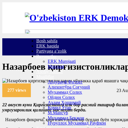
Bosh sahifa
ERK haqida
Partiyaga a’zolik
Bayonotlar
ERK Murojaati
Назарбоев қирғизистонликла
Murojaat
Asosiy ruknlar
Mualliflar
Абдурауф Фитрат
Алихонтўра Соғуний
277 views
23 Au
Муҳаммад Солиҳ
Ойдин Солиҳ
Аъзам Ҳошимий
22 август куни Қирғизистонга илк бор расмий ташриф билан
Комил Ўтар
умргузаронлик қилишни маслаҳат берди.
М.Мансур
Муҳаммад Бекжон
Назарбоев фикрича, қирғизистонликлар бундан буён хориждан
Нуруллоҳ Муҳаммад Рауфхон