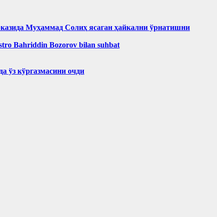
рказида Муҳаммад Солиҳ яcаган ҳайкални ўрнатишни
aestro Bahriddin Bozorov bilan suhbat
а ўз кўргазмасини очди