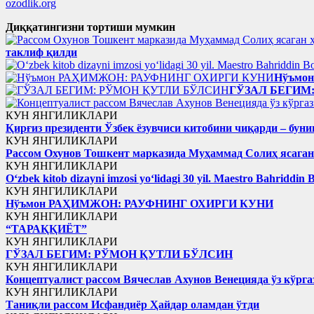
ozodlik.org
Диққатингизни тортиши мумкин
таклиф қилди
Нўъмо
ГЎЗАЛ БЕГИМ
КУН ЯНГИЛИКЛАРИ
Қирғиз президенти Ўзбек ёзувчиси китобини чиқарди – буни
КУН ЯНГИЛИКЛАРИ
Рассом Охунов Тошкент марказида Муҳаммад Солиҳ яcага
КУН ЯНГИЛИКЛАРИ
Oʻzbek kitob dizayni imzosi yoʻlidagi 30 yil. Maestro Bahriddin 
КУН ЯНГИЛИКЛАРИ
Нўъмон РАҲИМЖОН: РАУФНИНГ ОХИРГИ КУНИ
КУН ЯНГИЛИКЛАРИ
“ТАРАҚҚИЁТ”
КУН ЯНГИЛИКЛАРИ
ГЎЗАЛ БЕГИМ: РЎМОН ҚУТЛИ БЎЛСИН
КУН ЯНГИЛИКЛАРИ
Концептуалист рассом Вячеслав Ахунов Венецияда ўз кўрга
КУН ЯНГИЛИКЛАРИ
Таниқли рассом Исфандиёр Ҳайдар оламдан ўтди