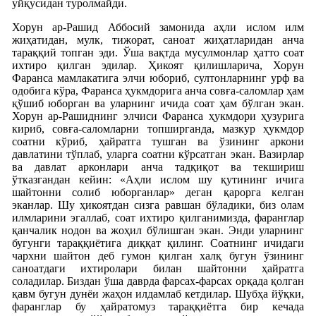
уйқусидан туролмайди.
Хорун ар-Рашид Аббосий замонида аҳли ислом илм
жиҳатидан, мулк, тижорат, саноат жиҳатларидан анча
тараққий топган эди. Ўша вақтда мусулмонлар ҳатто соат
ихтиро қилган эдилар. Ҳикоят қилишларича, Хорун
Фаранса мамлакатига элчи юбориб, султонларнинг урф ва
одобига кўра, Фаранса ҳукмдорига анча совға-саломлар ҳам
қўшиб юборган ва уларнинг ичида соат ҳам бўлган экан.
Хорун ар-Рашиднинг элчиси Фаранса ҳукмдори ҳузурига
кириб, совға-саломларни топширганда, мазкур ҳукмдор
соатни кўриб, ҳайратга тушган ва ўзининг аркони
давлатини тўплаб, уларга соатни кўрсатган экан. Вазирлар
ва давлат арконлари анча тадқиқот ва текшириш
ўтказгандан кейин: «Аҳли ислом шу қутининг ичига
шайтонни солиб юборганлар» деган қарорга келган
эканлар. Шу ҳикоятдан сизга равшан бўладики, биз олам
илмларини эгаллаб, соат ихтиро қилганимизда, фаранглар
қанчалик нодон ва жоҳил бўлишган экан. Энди уларнинг
бугунги тараққиётига диққат қилинг. Соатнинг ичидаги
чархни шайтон деб гумон қилган халқ бугун ўзининг
саноатдаги ихтиролари билан шайтонни ҳайратга
соладилар. Биздан ўша даврда фарсах-фарсах орқада қолган
қавм бугун дунёи жаҳон илдамлаб кетдилар. Шубҳа йўқки,
фаранглар бу ҳайратомуз тараққиётга бир кечада