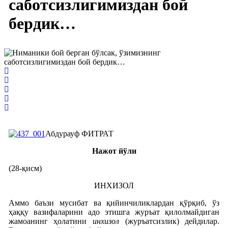
саботсизлигимиздан бой
бердик…
Абдурауф ФИТРАТ
Нажот йўли
(28-қисм)
ИНХИЗОЛ
Аммо баъзи мусибат ва қийинчиликлардан қўрқиб, ўз
ҳаққу вазифаларини адо этишга журъат қилолмайдиган
жамоанинг ҳолатини
инхизол
(журъатсизлик) дейдилар.