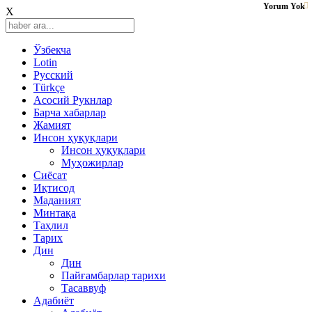
Yorum Yok
X
Ўзбекча
Lotin
Русский
Türkçe
Асосий Рукнлар
Барча хабарлар
Жамият
Инсон ҳуқуқлари
Инсон ҳуқуқлари
Муҳожирлар
Сиёсат
Иқтисод
Mаданият
Минтақа
Таҳлил
Тарих
Дин
Дин
Пайғамбарлар тарихи
Тасаввуф
Адабиёт