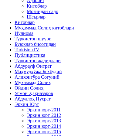
Адабиёт
Китоблар
Мозийдан садо
Шеърлар
Китоблар
Муҳаммад Солиҳ китоблари
Йўлнома
Туркистон шуури
Буюклар бисотидан
TurkistonTV
Публицистика
Туркистон жадидлари
Абдурауф Фитрат
Маҳмудхўжа Беҳбудий
Алихонтўра Соғуний
Муҳаммад Солиҳ
Ойдин Солиҳ
Усмон Ҳақназаров
Абдуллоҳ Нусрат
Эркин Юрт
Эркин юрт-2011
Эркин юрт-2012
Эркин юрт-2013
Эркин юрт-2014
Эркин юрт-2015