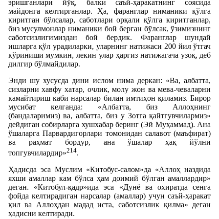
эришганлари йўқ, балки саъй-ҳаракатнинг соясида
майдонга келтирганлар. Ҳа, фаранглар ниманики қўлга
киритган бўлсалар, саботлари орқали қўлга киритганлар,
биз мусулмонлар ниманики бой берган бўлсак, ўзимизнинг
саботсизлигимиздан бой бердик. Фаранглар шундай
ишларга қўл урадиларки, уларнинг натижаси 200 йил ўтгач
кўриниши мумкин, лекин улар ҳаргиз натижагача узоқ, деб
дилгир бўлмайдилар.
Энди шу хусусда дини ислом нима деркан: «Ва, албатта,
сизларни хавфу хатар, очлик, молу жон ва мева-чеваларни
камайтириш каби нарсалар билан имтиҳон қиламиз. Бирор
мусибат келганда: «Албатта, биз Аллоҳнинг
(бандаларимиз) ва, албатта, биз у Зотга қайтгувчилармиз»
дейдиган собирларга хушхабар беринг (Эй Муҳаммад). Ана
ўшаларга Парвардигорлари томонидан салавот (маъфират)
ва раҳмат бордур, ана ўшалар ҳақ йўлни
214
топгувчилардир»
.
Ҳадисда эса Муслим «Китобус-салом»да «Аллоҳ наздида
яхши амаллар кам бўлса ҳам доимий бўлган амаллардир»
деган. «Китобул-қадр»ида эса «Дунё ва охиратда сенга
фойда келтирадиган нарсалар (амаллар) учун саъй-ҳаракат
қил ва Аллоҳдан мадад иста, саботсизлик қилма» деган
ҳадисни келтиради.