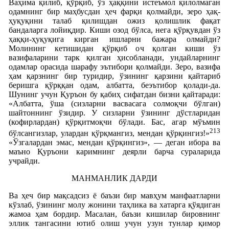
Ваҳима қилиб, қўрқиб, ўз ҳаққини истеъмол қилолмаган
одамнинг бир маҳбусдан ҳеч фарқи қолмайди, зеро ҳақ-
ҳуқуқини талаб қилишдан ожиз қолишлик фақат
бандаларга лойиқдир. Киши озод бўлса, нега қўрқувдан ўз
ҳаққи-ҳуқуқига кирган ишларни бажара олмайди?
Молининг кетишидан қўрқиб оч қолган киши ўз
вазифаларини тарк қилган ҳисобланади, ундайларнинг
одамлар орасида шарафу эътибори қолмайди. Зеро, вазифа
ҳам қарзнинг бир туридир, ўзининг қарзини қайтариб
беришга қўрққан одам, албатта, беэътибор қолади-да.
Шунинг учун Қуръон бу қабиҳ сифатдан бизни қайтаради:
«Албатта, ўша (сизларни васвасага солмоқчи бўлган)
шайтоннинг ўзидир. У сизларни ўзининг дўстларидан
(кофирлардан) қўрқитмоқчи бўлади. Бас, агар мўъмин
213
бўлсангизлар, улардан қўрқмангиз, мендан қўрқингиз!»
«Ўзгалардан эмас, мендан қўрқингиз», — деган ибора ва
маъно Қуръони каримнинг деярли барча сураларида
учрайди.
МАНМАНЛИК ДАРДИ
Ва ҳеч бир мақсадсиз ё баъзи бир мавҳум манфаатларни
кўзлаб, ўзининг молу жонини таҳлика ва хатарга қўядиган
жамоа ҳам бордир. Масалан, баъзи кишилар бировнинг
эллик тангасини ютиб олиш учун узун тунлар қимор