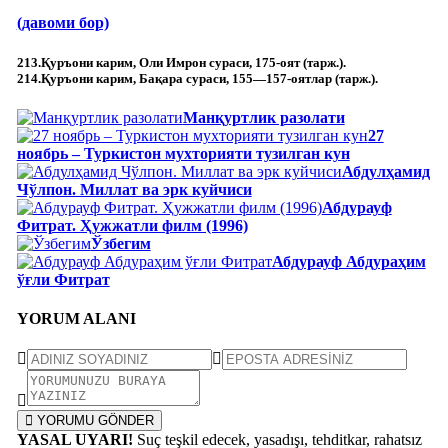
(давоми бор)
213.Қуръони карим, Оли Имрон сураси, 175-оят (тарж.).
214.Қуръони карим, Бақара сураси, 155—157-оятлар (тарж.).
Манқуртлик разолати
27
ноябрь – Туркистон мухторияти тузилган кун
Абдулҳамид
Чўлпон. Миллат ва эрк куйчиси
Абдурауф
Фитрат. Ҳужжатли филм (1996)
Ўзбегим
Абдурауф Абдураҳим
ўғли Фитрат
YORUM ALANI
YORUMU GÖNDER
YASAL UYARI!
Suç teşkil edecek, yasadışı, tehditkar, rahatsız