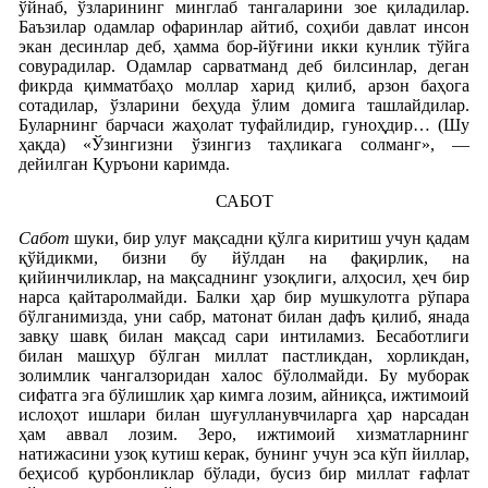
ўйнаб, ўзларининг минглаб тангаларини зое қиладилар.
Баъзилар одамлар офаринлар айтиб, соҳиби давлат инсон
экан десинлар деб, ҳамма бор-йўғини икки кунлик тўйга
совурадилар. Одамлар сарватманд деб билсинлар, деган
фикрда қимматбаҳо моллар харид қилиб, арзон баҳога
сотадилар, ўзларини беҳуда ўлим домига ташлайдилар.
Буларнинг барчаси жаҳолат туфайлидир, гуноҳдир… (Шу
ҳақда) «Ўзингизни ўзингиз таҳликага солманг», —
дейилган Қуръони каримда.
САБОТ
Сабот
шуки, бир улуғ мақсадни қўлга киритиш учун қадам
қўйдикми, бизни бу йўлдан на фақирлик, на
қийинчиликлар, на мақсаднинг узоқлиги, алҳосил, ҳеч бир
нарса қайтаролмайди. Балки ҳар бир мушкулотга рўпара
бўлганимизда, уни сабр, матонат билан дафъ қилиб, янада
завқу шавқ билан мақсад сари интиламиз. Бесаботлиги
билан машҳур бўлган миллат пастликдан, хорликдан,
золимлик чангалзоридан халос бўлолмайди. Бу муборак
сифатга эга бўлишлик ҳар кимга лозим, айниқса, ижтимоий
ислоҳот ишлари билан шуғулланувчиларга ҳар нарсадан
ҳам аввал лозим. Зеро, ижтимоий хизматларнинг
натижасини узоқ кутиш керак, бунинг учун эса кўп йиллар,
беҳисоб қурбонликлар бўлади, бусиз бир миллат ғафлат