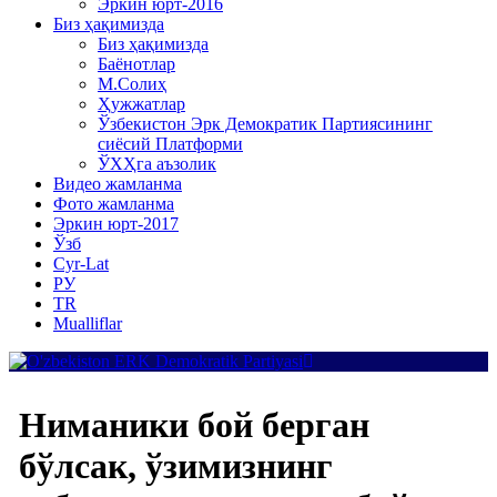
Эркин юрт-2016
Биз ҳақимизда
Биз ҳақимизда
Баёнотлар
М.Солиҳ
Ҳужжатлар
Ўзбекистон Эрк Демократик Партиясининг
сиёсий Платформи
ЎХҲга аъзолик
Видео жамланма
Фото жамланма
Эркин юрт-2017
Ўзб
Cyr-Lat
РУ
TR
Mualliflar
Ниманики бой берган
бўлсак, ўзимизнинг