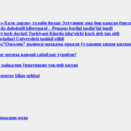
«Халқ дарди» талаби билан Элтузнинг яна бир канали ёпил
a dahshatli kiberqurol – Pegasus borligi tasdig‘ini topdi
rt turk davlati Turkiyani Kiprda ishgʻolchi kuch deb tan oldi
atlari Universiteti tashkil etildi
“Озодлик” радиоси маҳкама орқали ўз ҳақини ҳимоя қилмо
нг ортида қандай сабаблар турибди?
н ҳайкални ўрнатишни таклиф қилди
Bozorov bilan suhbat
змасини очди