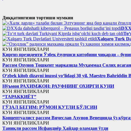
Диққатингизни тортиши мумкин
DXXd
To‘
Xalqaro Turk Davl
КУН ЯНГИЛИКЛАРИ
Қирғиз президенти Ўзбек ёзувчиси китобини чиқарди – буни
КУН ЯНГИЛИКЛАРИ
Рассом Охунов Тошкент марказида Муҳаммад Солиҳ яcага
КУН ЯНГИЛИКЛАРИ
Oʻzbek kitob dizayni imzosi yoʻlidagi 30 yil. Maestro Bahriddin 
КУН ЯНГИЛИКЛАРИ
Нўъмон РАҲИМЖОН: РАУФНИНГ ОХИРГИ КУНИ
КУН ЯНГИЛИКЛАРИ
“ТАРАҚҚИЁТ”
КУН ЯНГИЛИКЛАРИ
ГЎЗАЛ БЕГИМ: РЎМОН ҚУТЛИ БЎЛСИН
КУН ЯНГИЛИКЛАРИ
Концептуалист рассом Вячеслав Ахунов Венецияда ўз кўрга
КУН ЯНГИЛИКЛАРИ
Таниқли рассом Исфандиёр Ҳайдар оламдан ўтди