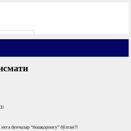
қисмати
З!
нега бунчалар “бошқоронғу” бўлган?!