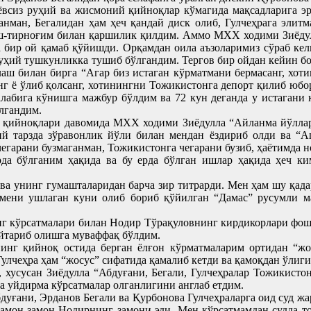
ёвсиз руҳий ва жисмоний қийноқлар кўмагида мақсадларига эр
анман, Бегалидан ҳам ҳеч қандай диск олиб, Гулчеҳрага элитм
тиш-тирноғим билан қаршилик қилдим. Аммо МХХ ходими Зиёдул
га бир ой қамаб қўйишди. Орқамдан оила аъзоларимиз сўраб к
 руҳий тушкунликка тушиб бўлгандим. Тергов бир ойдан кейин 
аш билан бирга “Агар биз истаган кўрматмани бермасанг, хот
анг ё ўлиб қолсанг, хотинингни Тожикистонга депорт қилиб юбо
алабига кўнишга мажбур бўлдим ва 72 кун деганда у истагани 
лгандим.
в қийноқлари давомида МХХ ходими Зиёдулла “Айланма йўллар 
ий тарзда зўравонлик йўли билан мендан ёздириб олди ва “Аг
чегарани бузмаганман, Тожикистонга чегарани бузиб, ҳаётимда 
да бўлганим ҳақида ва бу ерда бўлган ишлар ҳақида ҳеч ки
а унинг гумашталаридан барча зир титрарди. Мен ҳам шу қада
, мени ушлаган куни олиб бориб қўйилган “Дамас” русумли
 кўрсатмалари билан Нодир Тўрақуловнинг кирдикорлари фош бў
йтариб олишга муваффақ бўлдим.
инг қийноқ остида берган ёлғон кўрматмаларим ортидан “жо
улчеҳра ҳам “жосус” сифатида қамалиб кетди ва қамоқдан ўлиги
 хусусан Зиёдулла “Абдуғани, Бегали, Гулчеҳралар Тожикисто
а уйдирма кўрсатмалар олганлигини англаб етдим.
ғани, Эрданов Бегали ва Қурбонова Гулчеҳраларга оид суд жар
 замон-замон Нодирнинг замони эди. Мен кўрсатмамдан судда т