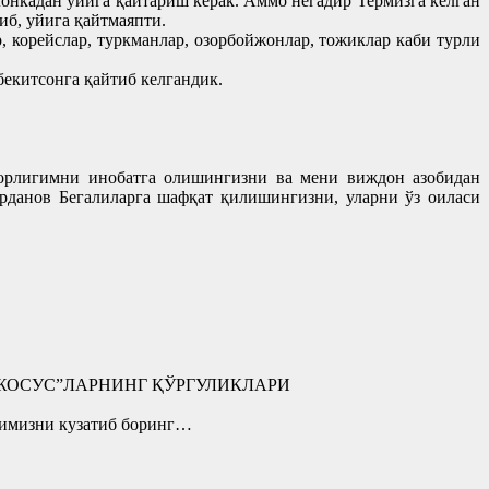
онкадан уйига қайтариш керак. Аммо негадир Термизга келган
б, уйига қайтмаяпти.
р, корейслар, туркманлар, озорбойжонлар, тожиклар каби турли
бекитсонга қайтиб келгандик.
рорлигимни инобатга олишингизни ва мени виждон азобидан
данов Бегалиларга шафқат қилишингизни, уларни ўз оиласи
“ЖОСУС”ЛАРНИНГ ҚЎРГУЛИКЛАРИ
изни кузатиб боринг…