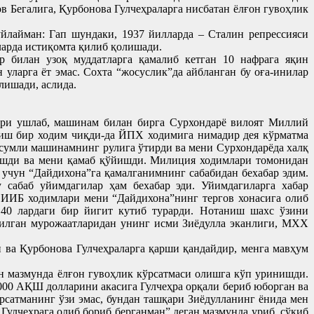
 Бегалига, Қурбонова Гулчеҳраларга нисбатан ёлғон гувоҳлик
лайман: Гап шундаки, 1937 йилларда – Сталин репрессияси
ларда истиқомта қилиб қолишади.
 билан узоқ муддатларга қамалиб кетган 10 нафрага яқин
 уларга ёт эмас. Сохта “жосуслик”да айбланган бу оға-инилар
лишади, аслида.
ари ушлаб, машинам билан бирга Сурхондарё вилоят Миллий
иш бир ходим чиқди-да ЙПХ ходимига нимадир дея кўрматма
сумли машинамнинг рулига ўтирди ва мени Сурхондарёда халқ
ришди ва мени қамаб қўйишди. Милиция ходимлари томонидан
 учун “Дайдихона”га қамалганимнинг сабабидан бехабар эдим.
сабаб уйимдагилар ҳам бехабар эди. Уйимдагиларга хабар
, ИИБ ходимлари мени “Дайдихона”нинг тергов хонасига олиб
 40 лардаги бир йигит кутиб турарди. Нотаниш шахс ўзини
илган мурожаатларидан унинг исми Зиёдулла эканлиги, МХХ
 ва Қурбонова Гулчеҳраларга қарши қандайдир, менга мавҳум
н мазмунда ёлғон гувоҳлик кўрсатмаси олишга кўп уринишди.
000 АҚШ долларини акасига Гулчеҳра орқали бериб юборган ва
рсатманинг ўзи эмас, бундан ташқари Зиёдулланинг ёнида мен
Гулчеҳрага олиб бориб берганман” деган мазмунда уриб, сўкиб