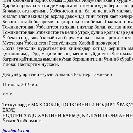
Мен колонкага бориб, божам Эрданов Абдуғани акани кўрдим,
Ҳарбий прокуратура ходимларига мен томонимдан берилган ар
Биламиз, ота юртимиз Ўзбекистоннинг бағри кенг, кўпмиллатли
миллат-элат вакиллари асрлар давомида тинч-тотув ҳаёт кечир
Бизнинг ота-боболаримиз тақдир тақозоси билан Тожикистонга 
Тожикистондан Ўзбекитсонга яхши ниятлар билан келган инсо
Тожикистондан Ўзбекистонга келиб ўтроқ бўлиб қолганлар қа
Ўзбекитсонда яшаб келаётган барча миллат вакилларини жосу
Муҳтарам Ўзбекистон Республикаси Ҳарбий прокурори!
Сохта гувоҳлик кўрсатмасини қийноқлар остида беришга м
қутилишимда ёрдам қилишизни, менинг уйдирма кўрсатмалар
бағрига қайтишида амалий кўмак беришингизни ўтиниб сўрай
Илова: Паспортим нусхаси.
Деб ушбу аризани ёзувчи Алланов Бахтиёр Тажиевич
11 июль, 2019 йил.
* * *
Тез кунларда: МХХ СОБИҚ ПОЛКОВНИГИ НОДИР ТЎР
ЁХУД
НОДИРИ ХУДО ҲАЁТИНИ БАРБОД ҚИЛГАН 14 ОИЛАНИНГ ҚАР
Ўтказиб юборманг….
facebook.com