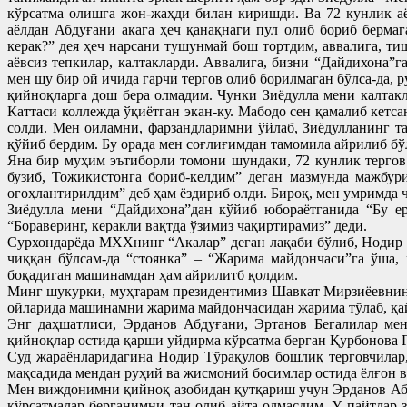
кўрсатма олишга жон-жаҳди билан киришди. Ва 72 кунлик а
аёлдан Абдуғани акага ҳеч қанақнаги пул олиб бориб бермаг
керак?” дея ҳеч нарсани тушунмай бош тортдим, аввалига, 
аёвсиз тепкилар, калтакларди. Аввалига, бизни “Дайдихона”
мен шу бир ой ичида гарчи тергов олиб борилмаган бўлса-да,
қийноқларга дош бера олмадим. Чунки Зиёдулла мени калтакл
Каттаси коллежда ўқиётган экан-ку. Мабодо сен қамалиб кетс
солди. Мен оиламни, фарзандларимни ўйлаб, Зиёдулланинг т
қўйиб бердим. Бу орада мен соғлиғимдан тамомила айрилиб бў
Яна бир муҳим эътиборли томони шундаки, 72 кунлик терго
бузиб, Тожикистонга бориб-келдим” деган мазмунда мажбур
огоҳлантирилдим” деб ҳам ёздириб олди. Бироқ, мен умримда 
Зиёдулла мени “Дайдихона”дан кўйиб юбораётганида “Бу ер
“Бораверинг, керакли вақтда ўзимиз чақиртирамиз” деди.
Сурхондарёда МХХнинг “Акалар” деган лақаби бўлиб, Нодир в
чиққан бўлсам-да “стоянка” – “Жарима майдончаси”га ўша
боқадиган машинамдан ҳам айрилитб қолдим.
Минг шукурки, муҳтарам президентимиз Шавкат Мирзиёевнинг
ойларида машинамни жарима майдончасидан жарима тўлаб, қа
Энг даҳшатлиси, Эрданов Абдуғани, Эртанов Бегалилар мен
қийноқлар остида қарши уйдирма кўрсатма берган Қурбонова Г
Суд жараёнларидагина Нодир Тўрақулов бошлиқ терговчилар,
мақсадида мендан руҳий ва жисмоний босимлар остида ёлғон в
Мен виждонимни қийноқ азобидан қутқариш учун Эрданов Абду
кўрсатмалар берганимни тан олиб айта олмасдим. У пайтлар