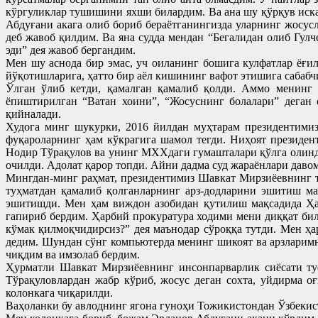
кўргуликлар тушишини яхши билардим. Ва ана шу қўрқув иска
Абдуғани акага олиб бориб бераётганингизда уларнинг жосус
деб жавоб қилдим. Ва яна судда мендан “Бегалидан олиб Гул
эди” дея жавоб бергандим.
Мен шу аснода бир эмас, уч оиланинг бошига кулфатлар ёғи
йўқотишларига, ҳатто бир аёл кишининг вафот этишига сабабчи
Ўлган ўлиб кетди, қамалган қамалиб қолди. Аммо менинг к
ёпиштирилган “Ватан хоини”, “Жосуснинг болалари” деган 
қийналади.
Худога минг шукурки, 2016 йилдан муҳтарам президентими
фуқароларнинг ҳам кўкрагига шамол тегди. Ниҳоят президент
Нодир Тўрақулов ва унинг МХХдаги гумашталари қўлга олинд
очилди. Адолат қарор топди. Айни дадма суд жараёнлари давом
Мингдан-минг раҳмат, президентимиз Шавкат Мирзиёевнинг т
туҳматдан қамалиб қолганларнинг арз-додларини эшитиш ма
эшитишди. Мен ҳам виждон азобидан қутилиш мақсадида Ҳар
гапириб бердим. Ҳарбий прокуратура ходими мени диққат бил
кўмак қилмоқчидирсиз?” дея маънодар сўроққа тутди. Мен ҳ
дедим. Шундан сўнг компьютерда менинг шикоят ва арзларимн
чиқдим ва имзолаб бердим.
Ҳурматли Шавкат Мирзиёевнинг инсонпарварлик сиёсати туф
Тўрақуловлардан жабр кўриб, жосус деган сохта, уйдирма о
колонкага чиқарилди.
Ваҳоланки бу авлоднинг ягона гуноҳи Тожикистондан Ўзбекис