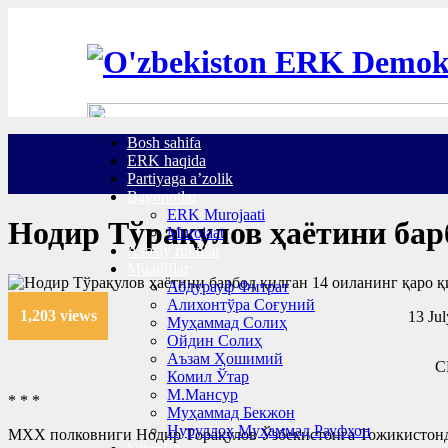
Bosh sahifa
ERK haqida
Partiyaga a’zolik
Bayonotlar
ERK Murojaati
Нодир Тўрақулов ҳаётини бар
Murojaat
Asosiy ruknlar
Mualliflar
Абдурауф Фитрат
Алихонтўра Соғуний
1,203 views
13 Jul
Муҳаммад Солиҳ
Ойдин Солиҳ
Аъзам Ҳошимий
С
Комил Ўтар
М.Мансур
* * *
Муҳаммад Бекжон
Нуруллоҳ Муҳаммад Рауфхон
МХХ полковниги Нодир Тoрақулов Ўзбекистонга Тожикистондан