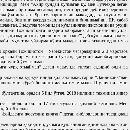
ишишди. Мен “Ахир бундай бўлмаган-ку, мен Гулчеҳра деган
аганман, бу нима деганларинг, нега бундай деб ёзиб беришим
ла ўзи истаган кўрсатмаларни олиш мақсадида ҳар куни мени
елмайди, бизнинг қаерда эканлигимизни билишмайди. Шу сабаб
бошлангач, Зиёдулла томонидан қўлланилган жисмоний ва руҳий
инингни Тожикистонга чиқариб юборамиз. 3 та қизингни ўйла.
рсак, қизларингни аҳволи нима кечади?” деб кўнглимга ваҳима
каби туҳмат ва уйдирма кўрсатмаларга иложсизлигимдан имзо
орқали Тожикистон – Ўзбекистон чегараларини 2-3 маротаба
ар яна бир марта чегарани бузсам, қонуний жавобгарликдан
ноқонуний ўтмаганман.
мга чурқ этмайман” деган мазмунда тилхат ёздириб олди ва
р ваҳима ва қўрқув ичида қолгандимки, гарчи “Дайдихона”дан
 машинамни сўраб боришга журъатим етмади. Шу-шу оиламни
лгачгина, орадан 5 йил ўтгач, 2018 йилнинг тахминан январ
сус” айблови билан 17 йил муддатга қамалиб кетишди. Мен
 қайтиб келди.
н фойдасига жосуслик қилган” деган айбловларини тасдиқлаш
аёнларида ҳақиқатни, ўзимга қўлланилган қийноқлар ва ёлғон
онган куним ўзимнинг, хотинимнинг, қизларимнинг бошига не