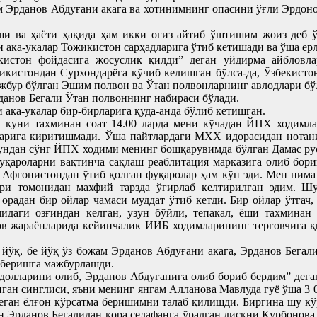
м Эрданов Абдуғани акага ва хотинимнинг опасини ўғли Эрдонов
 ва ҳаёти ҳақида ҳам икки оғиз айтиб ўштишим жоиз деб ўй
 ака-укалар Тожикистон сарҳадларига ўтиб кетишади ва ўша ер
истон фойдасига жосуслик қилди” деган уйдирма айбловлар
икистондан Сурхондарёга кўчиб келишган бўлса-да, Ўзбекистон
жбур бўлган Эшим полвон ва Ўтан полвонларнинг авлодлари бў
данов Бегали Ўтан полвоннинг набираси бўлади.
 ака-укалар бир-бирларига қуда-анда бўлиб кетишган.
й куни тахминан соат 14.00 ларда мени кўчадан ЙПХ ходимл
карига киритишмади. Ўша пайтлардаги МХХ идорасидан нотан
Шундан сўнг ЙПХ ходими менинг бошқарувимда бўлган Дамас ру
фуқароларни вақтинча сақлаш реаблитация марказига олиб бо
, Афғонистондан ўтиб қолган фуқаролар ҳам кўп эди. Мен нима
и томонидан махфий тарзда ўғирлаб келтирилган эдим. Шу 
орадан бир ойлар чамаси муддат ўтиб кетди. Бир ойлар ўтгач
даги озғиндан келган, узун бўйли, тепакал, ёши тахминан
в жараёнларида кейинчалик ИИБ ходимларининг терговчига қ
ўқ, бе йўқ ўз божам Эрданов Абдуғани акага, Эрданов Бегали
и беришга мажбурлашди.
 долларини олиб, Эрданов Абдуғанига олиб бориб бердим” дега
ан синглиси, яъни менинг янгам Алланова Мавлуда гуё ўша 3 
деган ёлғон кўрсатма беришимни талаб қилишди. Биргина шу кў
н Эрданов Бегалидан қора селафанга ўралган дискни Қурбонова 