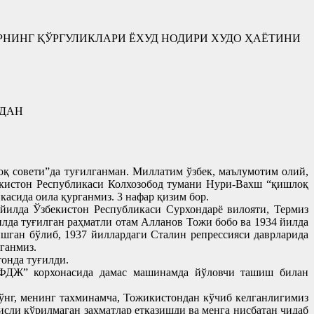
РНИНГ ҚЎРГУЛИКЛАРИ ЁХУД НОДИРИ ХУДО ҲАЁТИНИ
ИДАН
қ совети”да туғилганман. Миллатим ўзбек, маълумотим олий,
кистон Республикаси Колхозобод тумани Нури-Вахш “қишлоқ
асида оила қурганмиз. 3 нафар қизим бор.
йилда Ўзбекистон Республикаси Сурхондарё вилояти, Термиз
илда туғилган раҳматли отам Алланов Тожи бобо ва 1934 йилда
шган бўлиб, 1937 йиллардаги Сталин репрессияси даврларида
лганмиз.
онда туғилди.
 ЭФДЖ” корхонасида дамас машинамда йўловчи ташиш билан
ўнг, менинг тахминамча, Тожикистондан кўчиб келганлигимиз
сли кўрилмаган заҳматлар етказишди ва менга нисбатан чидаб