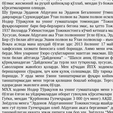
бўлмас жисмоний ва руҳий қийноқлар қўллаб, мендан ўз божа
кўрсатмаларини олишди.
Шу ўринда Эрданов Абдуғани ва Эрданов Бегалининг ўтмиши
даврларида Сурхондарёдан Ўтан полвон ва Эшим полвон исмли
Нодир Тўрақулов ва унинг гумашталари томонидан “Тожик
фуқароларнинг бари бир-бирларига бегона эмас, ва ҳатто Тож
1937 йилларда Ўзбекистондан Тожикистонга кўчиб кетишга ма
Хусусан, божам Абдуғани ака Ўтан полвоннинг ўғли бўлса, Эр
Бир сўз билан айтганда Эшим полвон ва Ўтан полвонлар – яъни
Воқеа аслида мана шундай бўлган эди: 2013 йилнинг 17 ма
хавфсизлик хизмати биносига олиб боришди. Аммо мени ич
берди. Мен уларнинг ўзоро суҳбатларини эшитган эмасман. 
тили билан айтганда “Дайдихона” – “Шахси аниқ бўлмаган 
қўриқланадиган “Дайдихона”да турли хил тутқинлар, хусусан
Саволларим жавобсиз қоларди. Мен кўчадан ЙПХ ходимлар
беришларини сўрадим, ҳеч ким қулоқ солишмади. Шу тариқа 
боришди. У ерда мени ўзини таништирмаган фуқаро кийими
таништирмасдан мени тергов қилишни бошлаб юборди. Терго
идорасдиан эканлиги аниқ бўлди.
МХХ ходими Нодир Тўрақулов ва унинг гумашталари мени э й
бўлган ёлғон ва уйдирмалардан иборат гувоҳлик кўрсатмалар
Гуёки, мендан “Қурбонова Гулчеҳрадан 3 000 (уч минг) АҚШ
Зиёдулла менга “Эрдонов Абдуғанининг Тожикистонда яшайдиг
мен гуё пулни Гулчеҳрадан олиб Абдуғани акага берганман” 
танимайдиган иккита эркак шериги ҳам бор эди. Зиёдулла “Ме