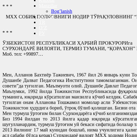
Kitoblar
Manzillar
* * *
Bog’lanish
МХХ СОБИҚ ПОЛКОВНИГИ НОДИР ТЎРАҚУЛОВНИНГ “
Cyr-Lat
TR
O’Z
* * *
РУ
ЎЗБЕКИСТОН РЕСПУБЛИКАСИ ҲАРБИЙ ПРОКУРОРИга
СУРХОНДАРЁ ВИЛОЯТИ, ТЕРМИЗ ТУМАНИ, “ҚОРАХО
Моб. тел: +99897…
Мен, Алланов Бахтиёр Тажиевич, 1967 йил 26 январь куни Т
Душанбе Далват Педагогика Институтини тамомлаганман. О
совети”да туғилган. Маълмуоти олий. Душанбе Давлат Педагог
Маълумки, 1992 йилда Тожикистон Республикасида фуқарола
туманига, юқорида кўрсатилган манзилга кўчиб келдик. Сабаб
туғилган онам Алланова Тошжамол момолар асли Ўзбекистонл
Тожикистон ҳудудига бориб, ўтроқ бўлиб қолишган. Бизни ота 
Мен турмуш ўртоғим билан Сурхондарёга кўчиб келганимиздан 
Биз 1994 йилдан то 2013 йилга қадар юқорида кўрсатилг
шуғулланардим, турмуш ўртоғим уй бекаси сифатида болалар т
2013 йилнинг 17 май кунидан бошлаб, нима учунлигига ҳали
асл сабаби бўлса керак) Сурхондарё вилоят МХХ ходими Ноди