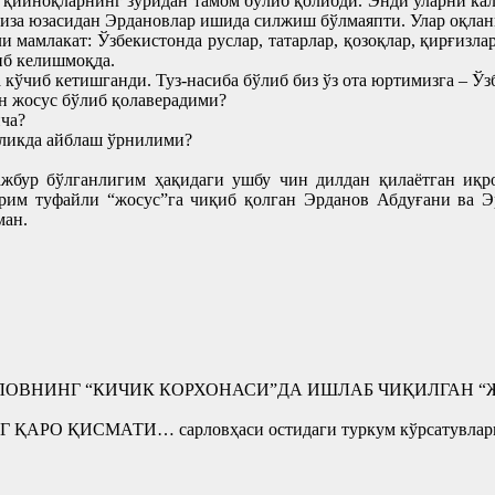
 қийноқларнинг зўридан тамом бўлиб қолибди. Энди уларни кал
иза юзасидан Эрдановлар ишида силжиш бўлмаяпти. Улар оқлани
 мамлакат: Ўзбекистонда руслар, татарлар, қозоқлар, қирғизла
иб келишмоқда.
кўчиб кетишганди. Туз-насиба бўлиб биз ўз ота юртимизга – Ўз
н жосус бўлиб қолаверадими?
нча?
сликда айблаш ўрнилими?
ажбур бўлганлигим ҳақидаги ушбу чин дилдан қилаётган иқ
им туфайли “жосус”га чиқиб қолган Эрданов Абдуғани ва Эр
ман.
АҚУЛОВНИНГ “КИЧИК КОРХОНАСИ”ДА ИШЛАБ ЧИҚИЛГАН 
О ҚИСМАТИ… сарловҳаси остидаги туркум кўрсатувларим