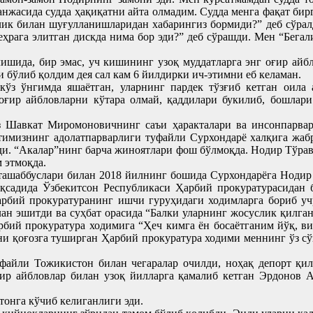
нжасида судда ҳақиқатни айта олмадим. Судда менга фақат би
лик билан шуғулланишларидан хабарингиз бормиди?” деб сўралди
чеҳрага элитган дискда нима бор эди?” деб сўрашди. Мен “Бега
лишида, бир эмас, уч кишининг узоқ муддатларга энг оғир айб
 бўлиб қолдим дея сал кам 6 йилдирки ич-этимни еб келаман.
ўз ўнгимда яшаётган, уларнинг пардек тўзғиб кетган оила а
оғир айбловларни кўтара олмай, қаддилари букилиб, бошлар
з Шавкат Миромоновичнинг саъи ҳаракталари ва инсонпарвар
имизнинг адолатпарварлиги туфайли Сурхондарё халқига жабру
и. “Акалар”нинг барча жиноятлари фош бўлмоқда. Нодир Тўрав
 этмоқда.
ашаббуслари билан 2018 йилнинг бошида Сурхондарёга Нодир 
қсадида Ўзбекитсон Республикаси Ҳарбий прокуратурасидан 
бий прокуратуранинг ишчи гуруҳидаги ходимларга бориб учр
ан эшитди ва суҳбат орасида “Балки уларнинг жосуслик қилганл
арбий прокуратура ходимига “Ҳеч кимга ён босаётганим йўқ, в
и қоғозга туширган Ҳарбий прокуратура ходими меннинг ўз сў
айли Тожикистон билан чегаралар очилди, ноҳақ депорт қили
ғир айбловлар билан узоқ йилларга қамалиб кетган Эрдонов А
тонга кўчиб келиганлиги эди.