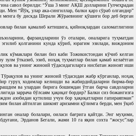
ргина савол берилди: “Ўша 3 минг АҚШ долларини Гулчеҳрадан
. Мен “Йўқ, улар ака-сингиллар, балки қарз сўраб олгандир”
ли менга бу дискда Шерали Жўраевнинг қўшиғи бор деб берган
ловлар билан қамалиб кетишига, қийноқлардан саломатлигини
ъзоларини, фарзандларини ўз оталари, оналарига туҳматдан
и эгилиб қолганини кунда кўриб, юрагим эзилади, виждоним
лик кўмаклари билан биз каби Тожикистондан кўчиб келган
 зулм ўтказиб, эзиб, ноҳақ туҳматлар билан қамаб келаётган
қулов ва унинг жиноий тўдасидагиларга нисбатан жиноят иши
Тўрақулов ва унинг жиноий тўдасидан жабр кўрганлар, ноҳақ
бир гуруҳ ходимлар келишди ва жабирдийдаларни бирма-бир
ашдим ва улардан бирига бошимдан ўтган барча савдоларни
игида заррача бўлсаям ҳақиқат бордир? Балки сиз божангизга
иждон азобидан қутилиш учун бор ҳақиқатларни гапираяпман”
зим билан айтилган шикоят аризамни қўлимга берди, мен ўқиб
нган оналар болалари, оиласи бағрига қайтди. Энг муҳими,
бдуғани, Эрданов Бегали, жами 10 га яқин сохта “жосус”лар