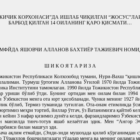
КИЧИК КОРХОНАСИ”ДА ИШЛАБ ЧИҚИЛГАН “ЖОСУС”ЛА
БАРБОД ҚИЛГАН 14 ОИЛАНИНГ ҚАРО ҚИСМАТИ…
Н” МФЙДА ЯШОВЧИ АЛЛАНОВ БАХТИЁР ТАЖИЕВИЧ НОМ
Ш И К О Я Т А Р И З А
ожикистон Республикаси Колхозобод тумани, Нури-Вахш “қишло
илалиман. Турмуш ўртоғим Алланова Ўғилой 1970 йилда Тожи
ика Институтини тамомлаган. 1990 йилда Тожикистон Республик
р уриши бўлиб ўтди. Бунинг ортидан мен оилам билан 1994 
и Ўзбекистон менга ота юрт ҳисобланади. Чунки менинг 1927 й
ик бўлиб, Термиз туманида туғилган. Ота-онам етимликда ўси
юртимиз меҳри тортиб, йиллар ўтгач, ўз Ватанимизга қайтиб ке
кейин 3 нафар қизимиз дунёга келди, фарзандларимиз Ўзбекист
ан манзилда тинч-тотув яшаб келаётган эдик. Мен “Ангор
арбияси билан машғул эди.
гача ақлим етмайди, (Энди-энди мушоҳада қилиб кўрганимдан с
р Тўрақулов бошчилигидаги тўдалар менга ва менинг оиламга ми