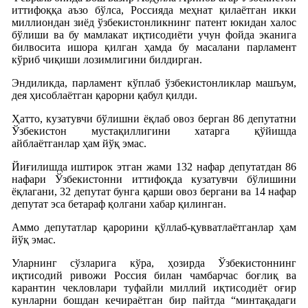
иттифоққа аъзо бўлса, Россияда меҳнат қилаётган икки
миллиондан зиёд ўзбекистонликнинг патент юкидан халос
бўлиши ва бу мамлакат иқтисодиёти учун фойда эканига
билвосита ишора қилган ҳамда бу масалани парламент
кўриб чиқиши лозимлигини билдирган.
Эндиликда, парламент кўплаб ўзбекистонликлар машъум,
дея ҳисоблаётган қарорни қабул қилди.
Ҳатто, кузатувчи бўлишни ёқлаб овоз берган 86 депутатни
Ўзбекистон мустақиллигини хатарга қўйишда
айблаётганлар ҳам йўқ эмас.
Йиғилишда иштирок этган жами 132 нафар депутатдан 86
нафари Ўзбекистонни иттифоқда кузатувчи бўлишини
ёқлагани, 32 депутат бунга қарши овоз бергани ва 14 нафар
депутат эса бетараф қолгани хабар қилинган.
Аммо депутатлар қарорини қўллаб-қувватлаётганлар ҳам
йўқ эмас.
Уларнинг сўзларига кўра, ҳозирда Ўзбекистоннинг
иқтисодий ривожи Россия билан чамбарчас боғлиқ ва
карантин чекловлари туфайли миллий иқтисодиёт оғир
кунларни бошдан кечираётган бир пайтда “минтақадаги