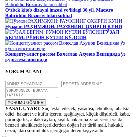
Oʻzbek kitob dizayni imzosi yoʻlidagi 30 yil. Maestro
Bahriddin Bozorov bilan suhbat
Нўъмон РАҲИМЖОН: РАУФНИНГ ОХИРГИ КУНИ
ГЎЗАЛ
БЕГИМ: РЎМОН ҚУТЛИ БЎЛСИН
Концептуалист рассом Вячеслав Ахунов Венецияда ўз
кўргазмасини очди
YORUM ALANI
YORUMU GÖNDER
YASAL UYARI!
Suç teşkil edecek, yasadışı, tehditkar, rahatsız
edici, hakaret ve küfür içeren, aşağılayıcı, küçük düşürücü, kaba,
pornografik, ahlaka aykırı, kişilik haklarına zarar verici ya da
benzeri niteliklerde içeriklerden doğan her türlü mali, hukuki,
cezai, idari sorumluluk içeriği gönderen kişiye aittir.