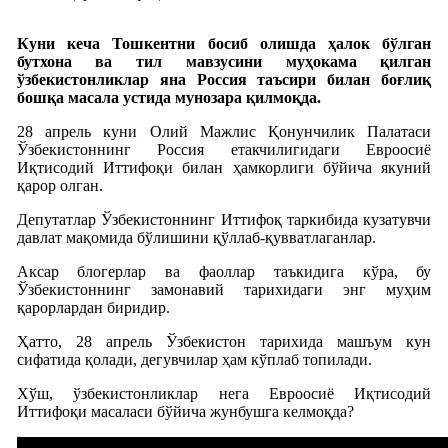
Куни кеча Тошкентни босиб олишда ҳалок бўлган
бутхона ва тил мавзусини муҳокама қилган
ўзбекистонликлар яна Россия таъсири билан боғлиқ
бошқа масала устида мунозара қилмоқда.
28 апрель куни Олий Мажлис Қонунчилик Палатаси
Ўзбекистоннинг Россия етакчилигидаги Евроосиё
Иқтисодий Иттифоқи билан ҳамкорлиги бўйича якуний
қарор олган.
Депутатлар Ўзбекистоннинг Иттифоқ таркибида кузатувчи
давлат мақомида бўлишини қўллаб-қувватлаганлар.
Аксар блогерлар ва фаоллар таъкидига кўра, бу
Ўзбекистоннинг замонавий тарихидаги энг муҳим
қарорлардан биридир.
Ҳатто, 28 апрель Ўзбекистон тарихида машъум кун
сифатида қолади, дегувчилар ҳам кўплаб топилади.
Хўш, ўзбекистонликлар нега Евроосиё Иқтисодий
Иттифоқи масаласи бўйича жунбушга келмоқда?