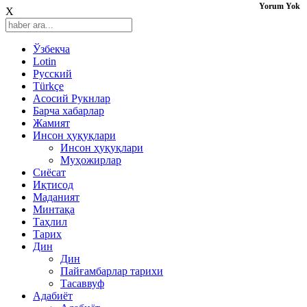
Yorum Yok
X
Ўзбекча
Lotin
Русский
Türkçe
Асосий Рукнлар
Барча хабарлар
Жамият
Инсон ҳуқуқлари
Инсон ҳуқуқлари
Муҳожирлар
Сиёсат
Иқтисод
Mаданият
Минтақа
Таҳлил
Тарих
Дин
Дин
Пайғамбарлар тарихи
Тасаввуф
Адабиёт