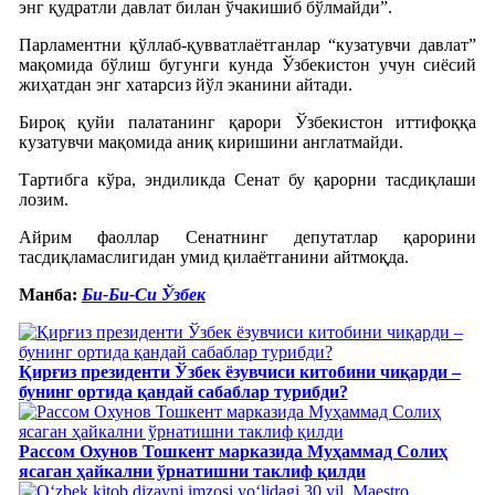
энг қудратли давлат билан ўчакишиб бўлмайди”.
Парламентни қўллаб-қувватлаётганлар “кузатувчи давлат”
мақомида бўлиш бугунги кунда Ўзбекистон учун сиёсий
жиҳатдан энг хатарсиз йўл эканини айтади.
Бироқ қуйи палатанинг қарори Ўзбекистон иттифоққа
кузатувчи мақомида аниқ киришини англатмайди.
Тартибга кўра, эндиликда Сенат бу қарорни тасдиқлаши
лозим.
Айрим фаоллар Сенатнинг депутатлар қарорини
тасдиқламаслигидан умид қилаётганини айтмоқда.
Манба:
Би-Би-Си Ўзбек
Қирғиз президенти Ўзбек ёзувчиси китобини чиқарди –
бунинг ортида қандай сабаблар турибди?
Рассом Охунов Тошкент марказида Муҳаммад Солиҳ
яcаган ҳайкални ўрнатишни таклиф қилди