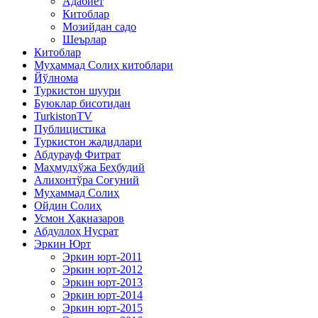
Адабиёт
Китоблар
Мозийдан садо
Шеърлар
Китоблар
Муҳаммад Солиҳ китоблари
Йўлнома
Туркистон шуури
Буюклар бисотидан
TurkistonTV
Публицистика
Туркистон жадидлари
Абдурауф Фитрат
Маҳмудхўжа Беҳбудий
Алихонтўра Соғуний
Муҳаммад Солиҳ
Ойдин Солиҳ
Усмон Ҳақназаров
Абдуллоҳ Нусрат
Эркин Юрт
Эркин юрт-2011
Эркин юрт-2012
Эркин юрт-2013
Эркин юрт-2014
Эркин юрт-2015