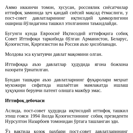
Аммо иккинчи томон, хусусан, россиялик сиёсатчилар
иттифоқ заминида ҳеч қандай сиёсий мақсад ётмаслиги, у
пост-совет давлатларининг иқтисодий ҳамкорлигини
ошириш йўлидагина ташкил этилганини таъкидлайди.
Бугунги кунда Евроосиё Иқтисодий иттифоқига собиқ
Совет Иттифоқи таркибида бўлган Арманистон, Беларус,
Қозоғистон, Қирғизистон ва Россия аъзо ҳисобланади.
Молдова эса кузатувчи давлат мақомини олган.
Иттифоққа аъзо давлатлар ҳудудида ягона божхона
назорати ўрнатилган.
Бундан ташқари аъзо давлатларнинг фуқаролари меҳнат
мухожири сифатида ишлаётган мамлакатда ишлаш
ҳуқуқини берувчи патент олишга мажбур эмас.
Иттифоқ дебочаси
Аслида, пост-совет ҳудудида иқтисодий иттифоқ ташкил
этиш ғояси 1994 йилда Қозоғистоннинг собиқ президенти
Нурсултон Назарбоев томонидан ўртага ташланган эди.
Ўз вақтида қозоқ раҳбари пост-совет давлатларининг