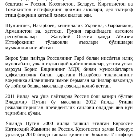
бештаси – Россия, Қозоғистон, Беларус, Қирғизистон ва
Тожикистон иттифоқнинг доимий аъзолари, дея эътироф
этиш фикрини қатъий ҳимоя қилган эди.
Шунингдек, Назарбоев, кейинчалик Украина, Озарбайжон,
Арманистон ва, ҳаттоки, Грузия таркибидаги автоном
республикалар – Жанубий Осетия ҳамда Абхазия
Иттифоқнинг тўлақонли аъзолари бўлишлари
мумкинлигини айтган.
Бироқ ўша пайтда Россиянинг Ғарб билан нисбатан илиқ
муносабати, улкан иқтисодий қийинчиликлар, устига устак
марҳум Борис Елциннинг МДҲ билан муносабатларга
ҳафсаласизлик билан қарагани Назарбоев таклифининг
воқеликка айланишига имкон бермаган ва йиллар давомида
бу лойиҳа бошқа масалалар соясида қолиб кетган.
2011 йилда эса ўша пайтларда Россия бош вазири бўлган
Владимир Путин бу масалани 2012 йилда ўтиши
режалаштирилган президентлик сайлови олдидан яна кун
тартибига қўяди.
Ўшанда Путин 2000 йилда ташкил этилган Евроосиё
Иқтисодий Жамияти ва Россия, Қозоғистон ҳамда Белорус
ўртасида 2010 йилда ташкил қилинган Божхона Иттифоқи