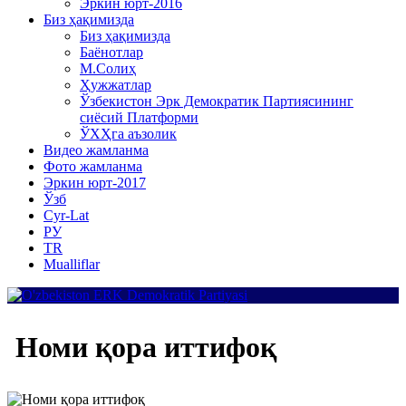
Эркин юрт-2016
Биз ҳақимизда
Биз ҳақимизда
Баёнотлар
М.Солиҳ
Ҳужжатлар
Ўзбекистон Эрк Демократик Партиясининг
сиёсий Платформи
ЎХҲга аъзолик
Видео жамланма
Фото жамланма
Эркин юрт-2017
Ўзб
Cyr-Lat
РУ
TR
Mualliflar
Номи қора иттифоқ