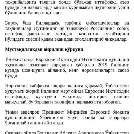
тажрибаларига таянган ҳолда бўлажак иттифоққа аъзо
бўладиган давлатларда мисли кўрилмаган иқтисодий ўсиш
бўлишини башорат қилади.
Бироқ ўша йиллардаёқ ғарблик сиёсатшунослар ва
таҳлилчилар Путиннинг бу ташаббуси Россиянинг собиқ
иттифоқ давлатлари устидан назоратни кучайтириш
йўлидаги сиёсий қадам эканидан огоҳлантириб чиққанлар.
Мустақилликдан айрилиш қўрқуви
Ўзбекистонда Евроосиё Иқтисодий Иттифоқига қўшилиш
эҳтимоли юзасидан тарқалган хабарлар 2019 йилнинг
кузида шов-шувга айланиб, кенг норозиликларга сабаб
бўлди.
Норозилик кайфияти юқори эканига қарамай, Ўзбекистон
ҳукумати жорий йилнинг март ойида Евроосиё Иқтисодий
иттифоқида кузатувчи мақомида иштирок этишни
маъқуллаб, бу борадаги таклифни парламентга юборган.
Ундан аввалроқ Президент Мирзиёев Евроосиё блокига
қўшилишнинг Ўзбекистон учун фойда ва зарарлари
ўрганилаётганини айтганди.
Февраль ойида Бош вазир Абдулла Арипов агар Ўзбекистон