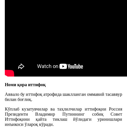
Номи қора иттифоқ
Аввало бу иттифоқ атрофида шаклланган оммавий тасаввур
билан боғлиқ.
Кўплаб кузатувчилар ва таҳлилчилар иттифоқни Россия
Президенти Владимир Путиннинг собиқ Совет
Иттифоқини қайта тиклаш йўлидаги уринишлари
инъикоси ўлароқ кўради.