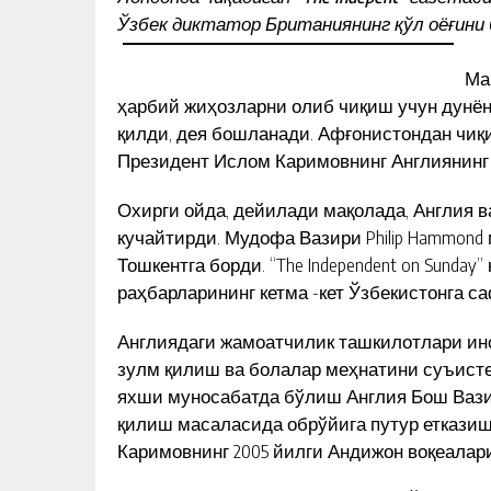
Ўзбек диктатор Британиянинг қўл оёғини 
Ма
ҳарбий жиҳозларни олиб чиқиш учун дунён
қилди, дея бошланади. Афғонистондан чиқ
Президент Ислом Каримовнинг Англиянинг қ
Охирги ойда, дейилади мақолада, Англия 
кучайтирди. Мудофа Вазири Philip Hammond
Тошкентга борди. “The Independent on Sunda
раҳбарларининг кетма -кет Ўзбекистонга с
Англиядаги жамоатчилик ташкилотлари ин
зулм қилиш ва болалар меҳнатини суъисте
яхши муносабатда бўлиш Англия Бош Вазир
қилиш масаласида обрўйига путур етказиш
Каримовнинг 2005 йилги Андижон воқеалари