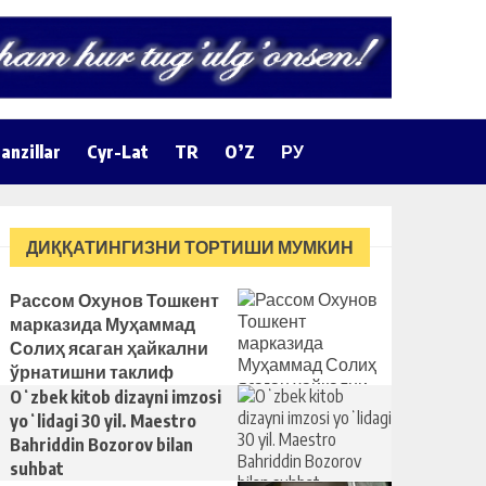
anzillar
Cyr-Lat
TR
O’Z
РУ
ДИҚҚАТИНГИЗНИ ТОРТИШИ МУМКИН
Рассом Охунов Тошкент
марказида Муҳаммад
Солиҳ яcаган ҳайкални
ўрнатишни таклиф
қилди
Oʻzbek kitob dizayni imzosi
yoʻlidagi 30 yil. Maestro
Bahriddin Bozorov bilan
suhbat