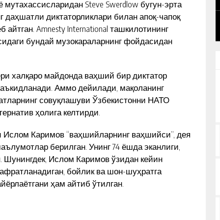
ё мутахассисларидан Steve Swerdlow бугун-эрта
нг даҳшатли диктаторликлари билан апоқ-чапоқ
айтган. Amnesty International ташкилотининг
тасидаги бундай музокараларнинг фойдасидан
ри халқаро майдонда ваҳший бир диктатор
таъкидланади. Аммо дейилади, мақоланинг
батларнинг совуқлашуви Ўзбекистонни НАТО
ернатив ҳолига келтирди.
и Ислом Каримов “ваҳшийларнинг ваҳшийси”, дея
маълумотлар берилган. Унинг 74 ёшда эканлиги,
. Шунингдек, Ислом Каримов ўзидан кейин
нафратланадиган, бойлик ва шон-шуҳратга
айёрлаётгани ҳам айтиб ўтилган.