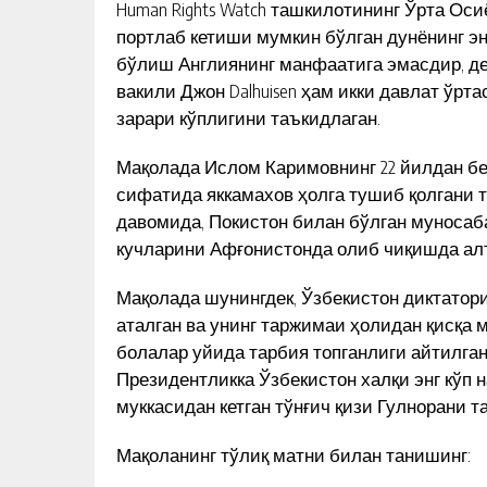
Human Rights Watch ташкилотининг Ўрта Оси
портлаб кетиши мумкин бўлган дунёнинг э
бўлиш Англиянинг манфаатига эмасдир, деб 
вакили Джон Dalhuisen ҳам икки давлат ўр
зарари кўплигини таъкидлаган.
Мақолада Ислом Каримовнинг 22 йилдан бе
сифатида яккамахов ҳолга тушиб қолгани 
давомида, Покистон билан бўлган муноса
кучларини Афғонистонда олиб чиқишда алт
Мақолада шунингдек, Ўзбекистон диктатор
аталган ва унинг таржимаи ҳолидан қисқа 
болалар уйида тарбия топганлиги айтилган
Президентликка Ўзбекистон халқи энг кўп 
муккасидан кетган тўнғич қизи Гулнорани т
Мақоланинг тўлиқ матни билан танишинг: