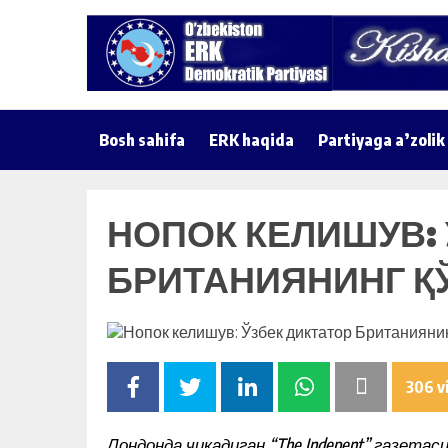
Bosh sahifa
ERK haqida
Partiyaga a’zolik
НОПОК КЕЛИШУВ: 
БРИТАНИЯНИНГ Қ
306 v
Лондонда чиқадиган “The Indepent” газетас