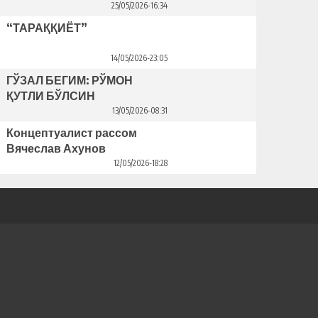
25/05/2026-16:34
“ТАРАҚҚИЁТ”
14/05/2026-23:05
ГЎЗАЛ БЕГИМ: РЎМОН
ҚУТЛИ БЎЛСИН
13/05/2026-08:31
Концептуалист рассом
Вячеслав Ахунов
Венецияда ўз кўргазмасини
12/05/2026-18:28
очди