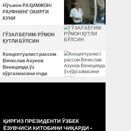
Нўъмон РАҲИМЖОН:
РАУФНИНГ ОХИРГИ
КУНИ
ГЎЗАЛ БЕГИМ: РЎМОН
ҚУТЛИ БЎЛСИН
Концептуалист рассом
Вячеслав Ахунов
Венецияда ўз
кўргазмасини очди
ҚИРҒИЗ ПРЕЗИДЕНТИ ЎЗБЕК
РАССО
ЁЗУВЧИСИ КИТОБИНИ ЧИҚАРДИ –
МАРКА