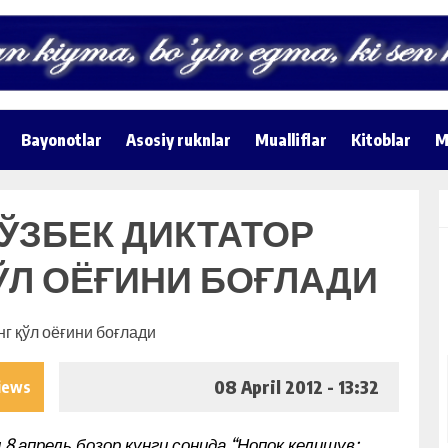
Bayonotlar
Asosiy ruknlar
Mualliflar
Kitoblar
M
ЎЗБЕК ДИКТАТОР
ЎЛ ОЁҒИНИ БОҒЛАДИ
08 April 2012 - 13:32
iews
и 8 апрель бозор кунги сонида “Нопок келишув: