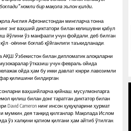
боғлади” номли бир мақола эълон қилди.
қола Англия Афғонистондан мингларча тонна
инг энг ваҳший диктатори билан келишувни қабул
иш йўлини ўз манфаати учун фойдали, деб билган
ўл -оёғини боғлаб қўйганлиги таъкидланади.
ва АҚШ Ўзбекистон билан дипломатик алоқаларни
 музокаралар ўтказиш учун февраль ойида
y” келажак ойда ҳам бу икки давлат юқори лавозимли
афар қилишини билдирган.
сонларни ваҳшийларча қийнаш, мусулмонларга
мол қилиш билан донг таратган диктатор билан
и David Cameron нинг инсон ҳуқуқларини ҳурмат
и мумкин, дея танқид қилганлар. Мақолада Ислом
да ўз халқини қатиом қилгани ҳам айтиб ўтилган.