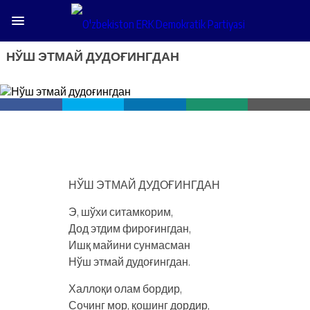
НЎШ ЭТМАЙ ДУДОҒИНГДАН
НЎШ ЭТМАЙ ДУДОҒИНГДАН
Э, шўхи ситамкорим,
Дод этдим фироғингдан,
Ишқ майини сунмасман
Нўш этмай дудоғингдан.
Халлоқи олам бордир,
Сочинг мор, қошинг дордир,