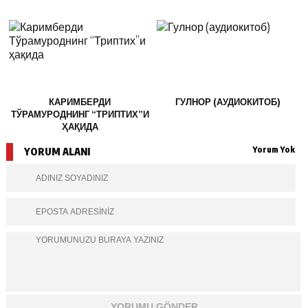
КАРИМБЕРДИ
ГУЛНОР (АУДИОКИТОБ)
ТЎРАМУРОДНИНГ “ТРИПТИХ”И
ҲАҚИДА
Yorum Yok
YORUM ALANI
YORUMU GÖNDER