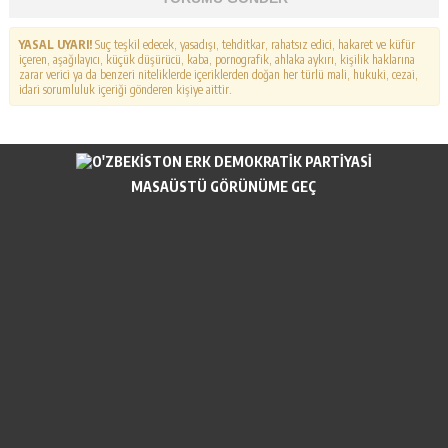
YASAL UYARI!
Suç teşkil edecek, yasadışı, tehditkar, rahatsız edici, hakaret ve küfür
içeren, aşağılayıcı, küçük düşürücü, kaba, pornografik, ahlaka aykırı, kişilik haklarına
zarar verici ya da benzeri niteliklerde içeriklerden doğan her türlü mali, hukuki, cezai,
idari sorumluluk içeriği gönderen kişiye aittir.
MASAÜSTÜ GÖRÜNÜME GEÇ