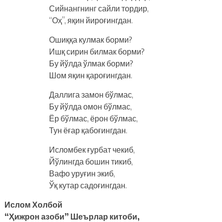
Сийнангнинг сайли тордир,
“Оҳ”, яқин йироғингдан.
Ошиққа кулмак борми?
Ишқ сирин билмак борми?
Бу йўлда ўлмак борми?
Шом яқин қароғингдан.
Даллига замон бўлмас,
Бу йўлда омон бўлмас,
Ёр бўлмас, ёрон бўлмас,
Тун ёғар қабоғингдан.
Исломбек ғурбат чекиб,
Йўлингда бошин тикиб,
Вафо уруғин экиб,
Ўқ кутар садоғингдан.
Ислом Холбой
“Ҳижрон азоби” Шеърлар китоби,