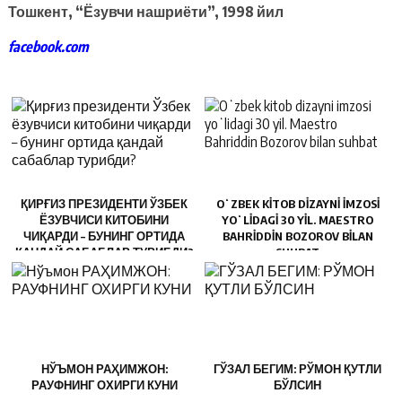
Тошкент, “Ёзувчи нашриёти”, 1998 йил
facebook.com
ҚИРҒИЗ ПРЕЗИДЕНТИ ЎЗБЕК
OʻZBEK KITOB DIZAYNI IMZOSI
ЁЗУВЧИСИ КИТОБИНИ
YOʻLIDAGI 30 YIL. MAESTRO
ЧИҚАРДИ – БУНИНГ ОРТИДА
BAHRIDDIN BOZOROV BILAN
ҚАНДАЙ САБАБЛАР ТУРИБДИ?
SUHBAT
НЎЪМОН РАҲИМЖОН:
ГЎЗАЛ БЕГИМ: РЎМОН ҚУТЛИ
РАУФНИНГ ОХИРГИ КУНИ
БЎЛСИН