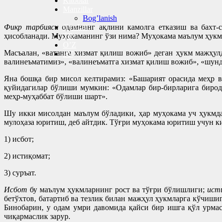
Kitoblar
Manzillar
Bog’lanish
Фикр тарбияси
одамнинг ақлини камолга етказиш ва бахт-с
Cyr-Lat
ҳисобланади. Муҳокаманинг ўзи нима? Муҳокама маълум ҳукм
TR
O’Z
Масъалан, «ватанга хизмат қилиш вожиб» деган ҳукм мажҳул
РУ
валинеъматимиз», «валинеъматга хизмат қилиш вожиб», «шунда
Яна бошқа бир мисол келтирамиз: «Башарият орасида меҳр 
қуйидагилар бўлиши мумкин: «Одамлар бир-бирларига бирод
меҳр-муҳаббат бўлиши шарт».
Шу икки мисолдан маълум бўладики, ҳар муҳокама уч ҳукмда
мулоҳаза юритиш, деб айтдик. Тўғри муҳокама юритиш учун к
1) исбот;
2) истиқомат;
3) суръат.
Исбот
бу маълум ҳукмларнинг рост ва тўғри бўлишлиги;
ист
бетўхтов, батартиб ва тезлик билан мажҳул ҳукмларга кўчиши
Бинобарин, у одам умри давомида қайси бир ишга қўл урмас
чиқармаслик зарур.