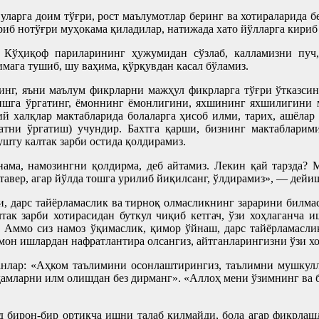
уларга доим тўғри, рост маълумотлар беринг ва хотираларида б
риб нотўғри муҳокама қиладилар, натижада хато йўлларга кириб 
 Кўҳиқоф париларининг ҳужумидан сўзлаб, калламизни пуч
мага тушиб, шу ваҳима, қўрқувдан касал бўламиз.
нг, яъни маълум фикрларни мажҳул фикрларга тўғри ўтказсинл
ишга ўргатинг, ёмоннинг ёмонлигини, яхшининг яхшилигини м
ий халқлар мактабларида болаларга ҳисоб илми, тарих, ашёлар
атни ўргатиш) учундир. Бахтга қарши, бизнинг мактабларим
шту калтак зарби остида қолдирамиз.
нама, намозингни қолдирма, деб айтамиз. Лекин қай тарзда? М
тавер, агар йўлда тошга урилиб йиқилсанг, ўлдирамиз», — дейиш
ни, дарс тайёрламаслик ва тирноқ олмасликнинг зарарини билма
так зарби хотирасидан буткул чиқиб кетгач, ўзи хоҳлаганча 
 Аммо сиз намоз ўқимаслик, қимор ўйнаш, дарс тайёрламасли
мон ишлардан нафратлантира олсангиз, айтганларингизни ўзи х
еганлар: «Аҳком таълимини осонлаштирингиз, таълимни мушкулл
дамларни илм олишдан без дирманг». «Аллоҳ мени ўзимнинг ва
д бирон-бир ортиқча ишни талаб қилмайди, бола агар фикрлашд