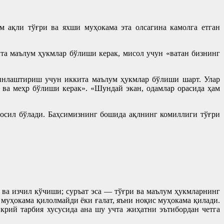
 ақли тўғри ва яхши муҳокама эта олсагина камолга етган
та маълум ҳукмлар бўлиши керак, мисол учун «ватан бизнинг
динлаштириш учун иккита маълум ҳукмлар бўлиши шарт. Улар
ва меҳр бўлиши керак». «Шундай экан, одамлар орасида ҳам
ҳосил бўлади. Баҳсимизнинг бошида ақлнинг комиллиги тўғри
ва изчил кўчиши; суръат эса — тўғри ва маълум ҳукмларнинг
 муҳокама қилолмайди ёки ғалат, яъни ноқис муҳокама қилади.
крий тарбия хусусида ана шу учта жиҳатни эътибордан четга