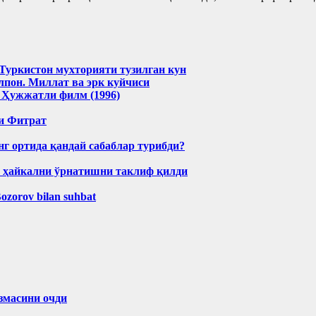
 Туркистон мухторияти тузилган кун
пон. Миллат ва эрк куйчиси
 Ҳужжатли филм (1996)
и Фитрат
нг ортида қандай сабаблар турибди?
н ҳайкални ўрнатишни таклиф қилди
Bozorov bilan suhbat
змасини очди