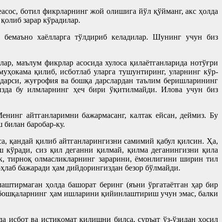
еасос, ботил фикрларнинг жой олишига йўл қўйманг, акс ҳолда
қолиб зарар кўрадилар.
, бемаъно хаёлларга тўлдириб келадилар. Шунинг учун биз
ар, маълум фикрлар асосида хулоса қилаётганларида нотўғри
уҳокама қилиб, исботлаб уларга тушунтиринг, уларнинг кўр-
 дарси, жуғрофия ва бошқа дарслардан таълим беришларининг
изда бу илмларнинг ҳеч бири ўқитилмайди. Илова учун биз
енинг айтганларимни бажармасанг, калтак ейсан, деймиз. Бу
 билан баробар-ку.
са, қандай қилиб айтганларингизни самимий қабул қилсин. Ҳа,
иш кўради, сиз қил деганни қилмай, қилма деганингизни қила
к, тирноқ олмасликларнинг зарарини, ёмонлигини ширин тил
оҳлаб бажаради ҳам дийдорингиздан безор бўлмайди.
аштирмаган ҳолда башорат беринг (яъни ўргатаётган ҳар бир
 бошқаларнинг ҳам ишларини қийинлаштириш учун эмас, балки
а исбот ва истиқомат қилишни билса, суръат ўз-ўзидан ҳосил