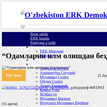
Bosh sahifa
ERK haqida
Partiyaga a’zolik
Bayonotlar
ERK Murojaati
“Одамларни илм олишдан без
Murojaat
Asosiy ruknlar
Mualliflar
Абдурауф Фитрат
Алихонтўра Соғуний
819 views
25 Jun
Муҳаммад Солиҳ
Ойдин Солиҳ
Аъзам Ҳошимий
Абдурауф ФИТРАТ
Комил Ўтар
М.Мансур
Муҳаммад Бекжон
Нуруллоҳ Муҳаммад Рауфхон
(51-қисм)