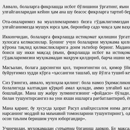
Аввало, болаларга фикрлашда исбот бўлишини ўргатинг, яъни 
улғайганларидан кейин ҳам ана шу беасос фикрларга тартиб бе
Ота-оналаримиз ва муаллимларимиз бизга гўдаклигимиздан
улғайганимизда мушук юрса ҳам, биронбир садо чиқса ҳам ваҳи
Иккинчидан, болаларга фикрлашда истиқомат қилишни ўргати
хулосага келмасинлар. Бунинг учун болаларни муҳокама қил
кўрона тақлид қилмасликларига доим эътибор беринг. Мадан
боиси шу икки мақсад (яъни, фикрлашда исбот ва истиқом
гўдакларимизни муҳокамадан маҳрум қилдириб, барча ишни му
Масъалан, болага дарсингни қил, тирноғингни ол, қимор ўй
буйруғимиз худди кўрга «ҳассангни ташлаб, шу йўлга тушиб ке
Сиз ўзингиз, аввало, мулоҳаза қилинг: бола намоз ўқимаслик
болалигида калтакдан қўрқиб амал қилади, аммо улғайиб кал
бошлайди. Мана шу жабру зулмингизнинг «фойдаси» бўлади.
билан тушунтирсангиз ва уни яхши ишларга рағбатлантириб, ё
Мана қаранг, бу хусусда ҳазрат Расул алайҳиссалом нима д
нарсанинг моддий ва маънавий томонларини тушунтиринг), о
осон таълим беришим учун юборгандир».
Учинчидан, муҳокамадан
суръатн
и
ўрганиш даркор. Бу мақса