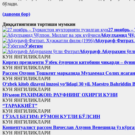
бўлади.
(давоми бор)
Диққатингизни тортиши мумкин
27 ноябрь –
Абдулҳамид Чўл
Абдурауф Фитрат.
Ўзбегим
Абдурауф Абдураҳим ўғл
КУН ЯНГИЛИКЛАРИ
Қирғиз президенти Ўзбек ёзувчиси китобини чиқарди – буни
КУН ЯНГИЛИКЛАРИ
Рассом Охунов Тошкент марказида Муҳаммад Солиҳ яcага
КУН ЯНГИЛИКЛАРИ
Oʻzbek kitob dizayni imzosi yoʻlidagi 30 yil. Maestro Bahriddin 
КУН ЯНГИЛИКЛАРИ
Нўъмон РАҲИМЖОН: РАУФНИНГ ОХИРГИ КУНИ
КУН ЯНГИЛИКЛАРИ
“ТАРАҚҚИЁТ”
КУН ЯНГИЛИКЛАРИ
ГЎЗАЛ БЕГИМ: РЎМОН ҚУТЛИ БЎЛСИН
КУН ЯНГИЛИКЛАРИ
Концептуалист рассом Вячеслав Ахунов Венецияда ўз кўрга
КУН ЯНГИЛИКЛАРИ