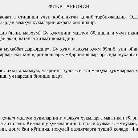
ФИКР ТАРБИЯСИ
аодатга етишиши учун қобилиятли қилиб тарбиялашдир. Одам
лардан мажҳул ҳукмларни ажрата билишдир.
дир (яъни, мавҳум). Бу ҳукмнинг маълум бўлишлиги учун икки
й экан, ватанга хизмат вожибдир».
ва муҳаббат даркордир». Бу ҳукм мавҳум ҳукм бўлиб, уни ой
арлар ёки қон-қариндошлар». «Қариндошлар орасида муҳаббат 
н: иккита маълум, уларнинг хулосаси эса мавҳум ҳукмлардан 
иши уч нарсани билиши шарт:
иқомат
маълум ҳукмларнинг мажҳул ҳукмларга мантиқан тўғри 
га айтилади. Кимда шу ҳукмларнинг биттаси бўлмаса, ё умуман,
ин, доим ёки кўпинча, ноқулай вазиятларга тушиб қолади. Фи