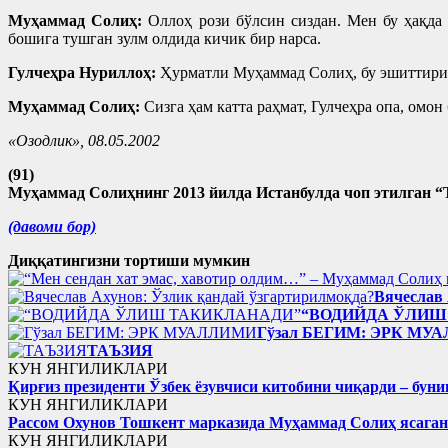
Муҳаммад Солиҳ:
Оллоҳ рози бўлсин сиздан. Мен бу ҳақда
бошига тушган зулм олдида кичик бир нарса.
Гулчеҳра Нуриллоҳ:
Ҳурматли Муҳаммад Солиҳ, бу эшиттириш 
Муҳаммад Солиҳ:
Сизга ҳам катта раҳмат, Гулчеҳра опа, омон
«Озодлик», 08.05.2002
(91)
Муҳаммад Солиҳнинг 2013 йилда Истанбулда чоп этилган “Т
(давоми бор)
Диққатингизни тортиши мумкин
Вячеслав 
“ВОДИЙДА ЎЛИШ
Гўзал БЕГИМ: ЭРК МУ
ТАЪЗИЯ
КУН ЯНГИЛИКЛАРИ
Қирғиз президенти Ўзбек ёзувчиси китобини чиқарди – буни
КУН ЯНГИЛИКЛАРИ
Рассом Охунов Тошкент марказида Муҳаммад Солиҳ яcага
КУН ЯНГИЛИКЛАРИ