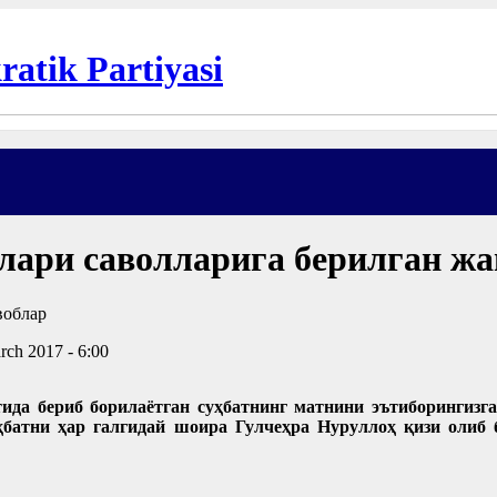
лари саволларига берилган ж
rch 2017 - 6:00
тида бериб борилаётган суҳбатнинг матнини эътиборингиз
батни ҳар галгидай шоира Гулчеҳра Нуруллоҳ қизи олиб 