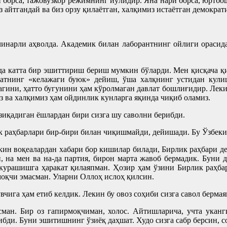
ари борса, тажовузкор режимнинг йўлидир. Яна нари борса, юрт
 айтгандай ва биз орзу қилаётган, халқимиз истаётган демократ
чинарли аҳволда. Академик билан лаборантнинг ойлиги орасида
қида катта бир эшиттириш бериш мумкин бўларди. Мен қисқача
латнинг «келажаги буюк» дейиш, ўша халқнинг устидан кули
гини, ҳатто бугунини ҳам кўролмаган давлат бошлиғидир. Леки
из ва халқимиз ҳам ойдинлик кунларга яқинда чиқиб оламиз.
иқадиган ёшлардан бири сизга шу саволни берибди.
раҳбарлари бир-бири билан чиқишмайди, дейишади. Бу Ўзбекис
екин воқеалардан хабари бор кишилар билади, Бирлик раҳбари д
и, на мен ва на-да партия, бирон марта жавоб бермадик. Бун
курашишга ҳаракат қилаяпман. Ҳозир ҳам ўзини Бирлик раҳбар
моқчи эмасман. Уларни Оллоҳ ислоҳ қилсин.
чига ҳам етиб келдик. Лекин бу овоз соҳиби сизга савол берма
ман. Бир оз гапирмоқчиман, холос. Айтишларича, учта уканг
бди. Буни эшитишнинг ўзиёқ даҳшат. Худо сизга сабр берсин, с