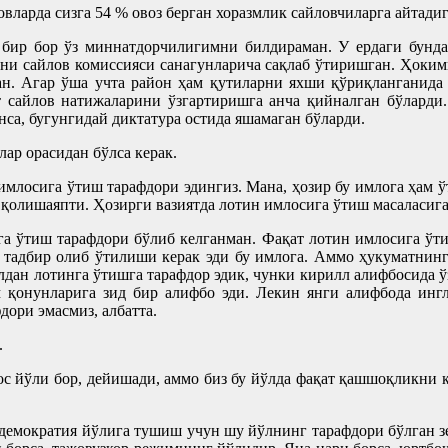
вларда сизга 54 % овоз берган хоразмлик сайловчиларга айтади
 бир бор ўз миннатдорчилигимни билдираман. У ердаги бунд
рини сайлов комиссияси санагунларича сақлаб ўтиришган. Ҳоким
н. Агар ўша учта район ҳам қутиларни яхши қўриқланганида 
т сайлов натижаларини ўзгартиришга анча қийналган бўларди.
са, бугунгидай диктатура остида яшамаган бўларди.
ар орасидан бўлса керак.
млосига ўтиш тарафдори эдингиз. Мана, ҳозир бу имлога ҳам ў
қолишаяпти. Ҳозирги вазиятда лотин имлосига ўтиш масаласига
а ўтиш тарафдори бўлиб келганман. Фақат лотин имлосига ўтиш
тадбир олиб ўтилиши керак эди бу имлога. Аммо ҳукуматнинг 
ллдан лотинга ўтишга тарафдор эдик, чунки кирилл алифбосида 
 қонунларига зид бир алифбо эди. Лекин янги алифбода инг
дори эмасмиз, албатта.
.
ос йўли бор, дейишади, аммо биз бу йўлда фақат қашшоқликни к
 демократия йўлига тушиш учун шу йўлнинг тарафдори бўлган 