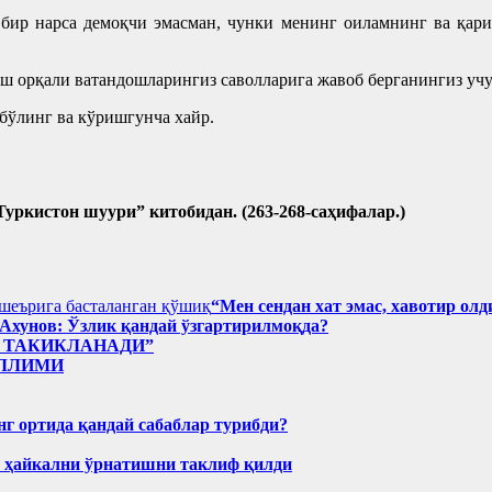
 бир нарса демоқчи эмасман, чунки менинг оиламнинг ва қа
орқали ватандошларингиз саволларига жавоб берганингиз учун 
 бўлинг ва кўришгунча хайр.
уркистон шуури” китобидан. (263-268-саҳифалар.)
“Мен сендан хат эмас, хавотир о
Ахунов: Ўзлик қандай ўзгартирилмоқда?
 ТАКИКЛАНАДИ”
АЛЛИМИ
нг ортида қандай сабаблар турибди?
н ҳайкални ўрнатишни таклиф қилди