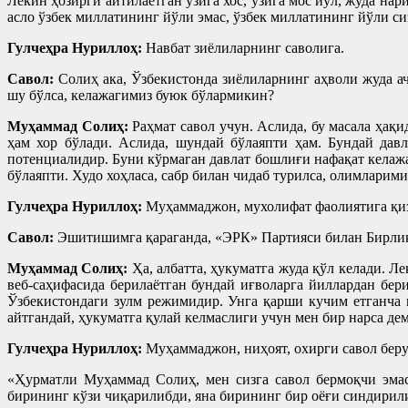
Лекин ҳозирги айтилаётган ўзига хос, ўзига мос йўл, жуда н
асло ўзбек миллатининг йўли эмас, ўзбек миллатининг йўли сиз
Гулчеҳра Нуриллоҳ:
Навбат зиёлиларнинг саволига.
Савол:
Солиҳ ака, Ўзбекистонда зиёлиларнинг аҳволи жуда а
шу бўлса, келажагимиз буюк бўлармикин?
Муҳаммад Солиҳ:
Раҳмат савол учун. Аслида, бу масала ҳа
ҳам хор бўлади. Аслида, шундай бўлаяпти ҳам. Бундай дав
потенциалидир. Буни кўрмаган давлат бошлиғи нафақат келажа
бўлаяпти. Худо хоҳласа, сабр билан чидаб турилса, олимларим
Гулчеҳра Нуриллоҳ:
Муҳаммаджон, мухолифат фаолиятига қиз
Савол:
Эшитишимга қараганда, «ЭРК» Партияси билан Бирлик 
Муҳаммад Солиҳ:
Ҳа, албатта, ҳукуматга жуда қўл келади. Л
веб-саҳифасида берилаётган бундай иғволарга йиллардан бер
Ўзбекистондаги зулм режимидир. Унга қарши кучим етганча 
айтгандай, ҳукуматга қулай келмаслиги учун мен бир нарса де
Гулчеҳра Нуриллоҳ:
Муҳаммаджон, ниҳоят, охирги савол берув
«Ҳурматли Муҳаммад Солиҳ, мен сизга савол бермоқчи эмас
бирининг кўзи чиқарилибди, яна бирининг бир оёғи синдирили