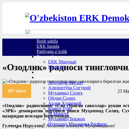
Bosh sahifa
ERK haqida
Partiyaga a’zolik
Bayonotlar
ERK Murojaati
«Озодлик» радиоси тингловчи
Murojaat
Asosiy ruknlar
Mualliflar
Абдурауф Фитрат
Алихонтўра Соғуний
397 views
25 Ma
Муҳаммад Солиҳ
Ойдин Солиҳ
Аъзам Ҳошимий
«Озодлик» радиосининг «Сиз сўраган саволлар» рукни ос
Комил Ўтар
«ЭРК» демократик партияси раиси Муҳаммад Солиҳ. Суҳ
М.Мансур
назаридан исмлари берилмайди.
Муҳаммад Бекжон
Нуруллоҳ Муҳаммад Рауфхон
Гулчеҳра Нуруллоҳ:
Ассалому алайкум, Муҳаммаджон!