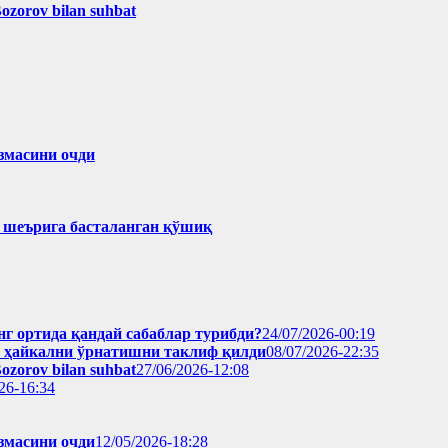
Bozorov bilan suhbat
змасини очди
ҳ шеърига басталанган қўшиқ
нг ортида қандай сабаблар турибди?
24/07/2026-00:19
н ҳайкални ўрнатишни таклиф қилди
08/07/2026-22:35
Bozorov bilan suhbat
27/06/2026-12:08
26-16:34
змасини очди
12/05/2026-18:28