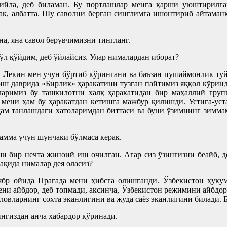
ийла, деб биламан. Бу портлашлар менга қарши уюштирилг
жак, албатта. Шу саволни берган синглимга ишонтириб айтаман
на, яна савол берувчимизни тингланг.
ўл қўйдим, деб ўйлайсиз. Улар нималардан иборат?
 Лекин мен учун бўртиб кўрингани ва баъзан пушаймонлик ту
риш даврида «Бирлик» ҳаракатини тузган пайтимиз яққол кўрин
ларимиз бу ташкилотни халқ ҳаракатидан бир маҳаллий груп
о мени ҳам бу ҳаракатдан кетишга мажбур қилишди. Устига-ус
одам танлашдаги хатоларимдан биттаси ва буни ўзимнинг зиммам
амма учун шунчаки бўлмаса керак.
 бир нечта жиноий иш очилган. Агар сиз ўзингизни беайб, де
ақида нималар дея оласиз?
ябр ойида Прагада мени ҳибсга олишганди. Ўзбекистон ҳуку
ни айбдор, деб топмади, аксинча, Ўзбекистон режимини айбдо
овларнинг сохта эканлигини ва жуда саёз эканлигини билади. 
нгиздан анча хабардор кўринади.