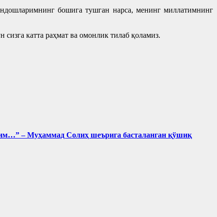
риндошларимнинг бошига тушган нарса, менинг миллатимнинг
сизга катта раҳмат ва омонлик тилаб қоламиз.
лдим…” – Муҳаммад Солиҳ шеърига басталанган қўшиқ