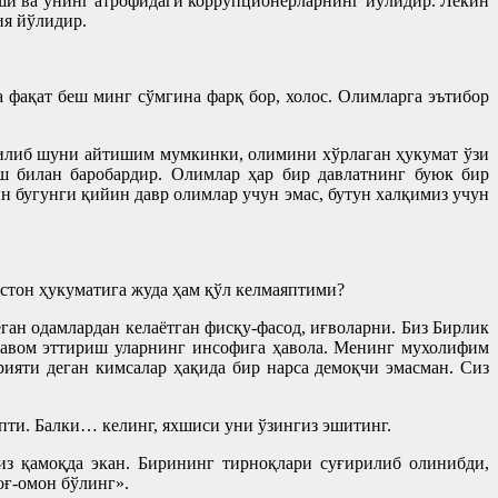
боши ва унинг атрофидаги коррупционерларнинг йўлидир. Лекин
ия йўлидир.
 фақат беш минг сўмгина фарқ бор, холос. Олимларга эътибор
 қилиб шуни айтишим мумкинки, олимини хўрлаган ҳукумат ўзи
ш билан баробардир. Олимлар ҳар бир давлатнинг буюк бир
н бугунги қийин давр олимлар учун эмас, бутун халқимиз учун
тон ҳукуматига жуда ҳам қўл келмаяптими?
еган одамлардан келаётган фисқу-фасод, иғволарни. Биз Бирлик
и давом эттириш уларнинг инсофига ҳавола. Менинг мухолифим
ияти деган кимсалар ҳақида бир нарса демоқчи эмасман. Сиз
япти. Балки… келинг, яхшиси уни ўзингиз эшитинг.
из қамоқда экан. Бирининг тирноқлари суғирилиб олинибди,
оғ-омон бўлинг».