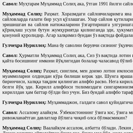
Савол:
Муҳтарам Муҳаммад Солиҳ ака, ўтган 1991 йилги сайло
Муҳаммад Солиҳ:
Раҳмат. Хоразмдаги сайловчиларимга яна
сайловларда ғалати бир усул қўллашган. Улар сайлов қутила
эришишган ва сайлов натижаларини ўзгартиришга улгуришга
қўриқлаш усули бутун жумҳуриятда қилинганда эди, ҳукума
қонуний қуролидир. Агар халқимиз бундан ўз вақтида фойдалан
Гулчеҳра Нуриллоҳ:
Мана бу саволни берувчи сизнинг ўқувчил
Савол:
Ҳурматли Муҳаммад Солиҳ ака, Сиз ўз вақтида лотин и
қайта босишнинг имкони йўқлигидан болалар чаласавод бўлиб 
Муҳаммад Солиҳ:
Раҳмат, синглим, мен доимо лотин имлосиг
муаммоларни олдиндан кўра билиши керак эди. Шунга яраша 
биринчиси, халққа тақдим қилинган алифбо расво. Нега кири
белги йўқ эди. Кирилл алифбоси тилимиздаги сингармонизм
кириллдан ҳам баттар бўлди биз учун. Биз бундай алифбо тараф
Гулчеҳра Нуриллоҳ:
Муҳаммаджон, галдаги савол қуйидагича
Савол:
Ассалому алайкум. Ўзбекистоннинг ўзига хос, ўзига м
ривожланаётган давлатлар йўлига чиқиб олса бўлмасмикин?
Муҳаммад Солиҳ:
Ваалайкум ассалом, албатта бўлади. Лекин