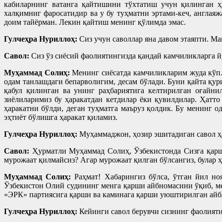
кабиларнинг ватанга қайтишини тўхтатиш учун қилинган ҳ
халқимниг фаросатидир ва у бу туҳматни эртами-кеч, англая
доим тайёрман. Лекин қайтиш менинг қўлимда эмас.
Гулчеҳра Нуриллоҳ:
Сиз учун саволлар яна давом этаяпти. Ма
Савол:
Сиз ўз сиёсий фаолиятингизда қандай камчиликларга й
Муҳаммад Солиҳ:
Менинг сиёсатда камчиликларим жуда кўп.
одам танлашдаги бепарволигим, десам бўлади. Буни қайта қу
қабул қилинган ва унинг раҳбариятига келтирилган оғайни
зиёлиларимиз бу ҳаракатдан кетдилар ёки қувилдилар. Ҳатт
ҳаракатни бўлди, деган туҳматга маъруз қолдик. Бу менинг 
эҳтиёт бўлишга ҳаракат қиламиз.
Гулчеҳра Нуриллоҳ:
Муҳаммаджон, ҳозир эшитадиган савол ҳ
Савол:
Ҳурматли Муҳаммад Солиҳ, Ўзбекистонда Сизга қарши
мурожаат қилмайсиз? Агар мурожаат қилган бўлсангиз, булар ҳ
Муҳаммад Солиҳ:
Раҳмат! Хабарингиз бўлса, ўтган йил но
Ўзбекистон Олий судининг менга қарши айбномасини ўқиб, ме
«ЭРК» партиясига қарши ва каминага қарши уюштирилган айбл
Гулчеҳра Нуриллоҳ:
Кейинги савол берувчи сизнинг фаолияти