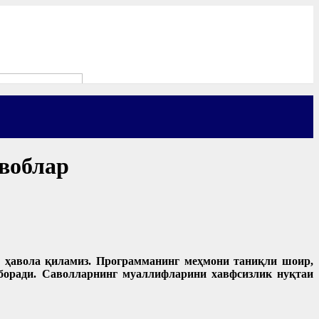
авоблар
га ҳавола қиламиз. Программанинг меҳмони таниқли шоир,
боради. Саволларнинг муаллифларини хавфсизлик нуқтаи