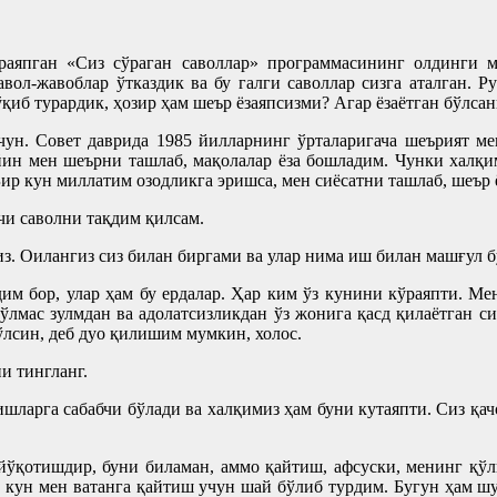
раяпган «Сиз сўраган саволлар» программасининг олдинги 
ол-жавоблар ўтказдик ва бу галги саволлар сизга аталган. Р
иб турардик, ҳозир ҳам шеър ёзаяпсизми? Агар ёзаётган бўлсан
чун. Совет даврида 1985 йилларнинг ўрталаригача шеърият м
ин мен шеърни ташлаб, мақолалар ёза бошладим. Чунки халқим
ир кун миллатим озодликга эришса, мен сиёсатни ташлаб, шеър 
и саволни тақдим қилсам.
з. Оилангиз сиз билан биргами ва улар нима иш билан машғул 
им бор, улар ҳам бу ердалар. Ҳар ким ўз кунини кўраяпти. Ме
ўлмас зулмдан ва адолатсизликдан ўз жонига қасд қилаётган с
лсин, деб дуо қилишим мумкин, холос.
и тингланг.
ларга сабабчи бўлади ва халқимиз ҳам буни кутаяпти. Сиз қач
йўқотишдир, буни биламан, аммо қайтиш, афсуски, менинг қўл
ар кун мен ватанга қайтиш учун шай бўлиб турдим. Бугун ҳам ш