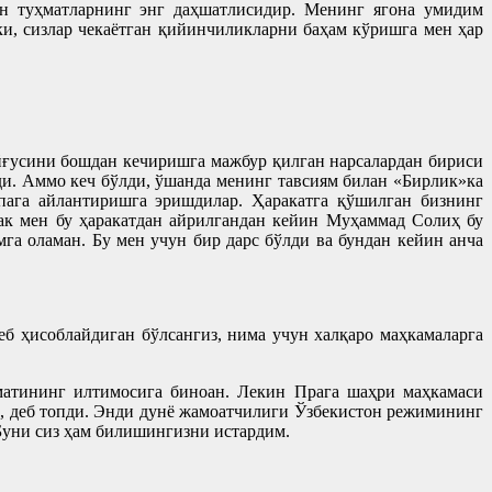
ан туҳматларнинг энг даҳшатлисидир. Менинг ягона умидим
ки, сизлар чекаётган қийинчиликларни баҳам кўришга мен ҳар
йғусини бошдан кечиришга мажбур қилган нарсалардан бириси
ди. Аммо кеч бўлди, ўшанда менинг тавсиям билан «Бирлик»ка
пага айлантиришга эришдилар. Ҳаракатга қўшилган бизнинг
так мен бу ҳаракатдан айрилгандан кейин Муҳаммад Солиҳ бу
га оламан. Бу мен учун бир дарс бўлди ва бундан кейин анча
б ҳисоблайдиган бўлсангиз, нима учун халқаро маҳкамаларга
матининг илтимосига биноан. Лекин Прага шаҳри маҳкамаси
р, деб топди. Энди дунё жамоатчилиги Ўзбекистон режимининг
Буни сиз ҳам билишингизни истардим.