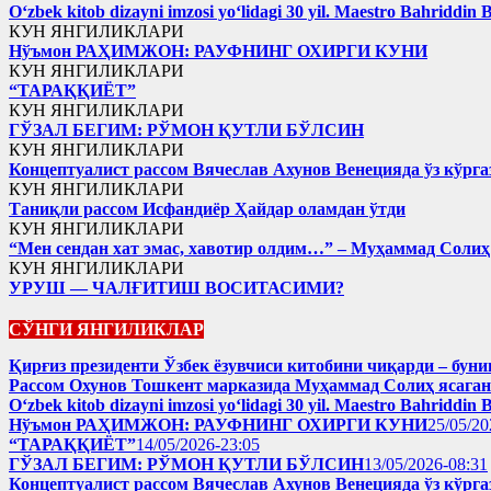
Oʻzbek kitob dizayni imzosi yoʻlidagi 30 yil. Maestro Bahriddin 
КУН ЯНГИЛИКЛАРИ
Нўъмон РАҲИМЖОН: РАУФНИНГ ОХИРГИ КУНИ
КУН ЯНГИЛИКЛАРИ
“ТАРАҚҚИЁТ”
КУН ЯНГИЛИКЛАРИ
ГЎЗАЛ БЕГИМ: РЎМОН ҚУТЛИ БЎЛСИН
КУН ЯНГИЛИКЛАРИ
Концептуалист рассом Вячеслав Ахунов Венецияда ўз кўрга
КУН ЯНГИЛИКЛАРИ
Таниқли рассом Исфандиёр Ҳайдар оламдан ўтди
КУН ЯНГИЛИКЛАРИ
“Мен сендан хат эмас, хавотир олдим…” – Муҳаммад Соли
КУН ЯНГИЛИКЛАРИ
УРУШ — ЧАЛҒИТИШ ВОСИТАСИМИ?
СЎНГИ ЯНГИЛИКЛАР
Қирғиз президенти Ўзбек ёзувчиси китобини чиқарди – буни
Рассом Охунов Тошкент марказида Муҳаммад Солиҳ яcага
Oʻzbek kitob dizayni imzosi yoʻlidagi 30 yil. Maestro Bahriddin 
Нўъмон РАҲИМЖОН: РАУФНИНГ ОХИРГИ КУНИ
25/05/20
“ТАРАҚҚИЁТ”
14/05/2026-23:05
ГЎЗАЛ БЕГИМ: РЎМОН ҚУТЛИ БЎЛСИН
13/05/2026-08:31
Концептуалист рассом Вячеслав Ахунов Венецияда ўз кўрга