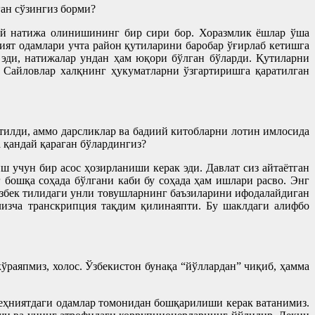
ган сўзингиз борми?
ай натижа олинишининг бир сири бор. Хоразмлик ёшлар ўша
ият одамлари учта район қутиларини баробар ўғирлаб кетишга
эди, натижалар ундан ҳам юқори бўлган бўларди. Қутиларни
 Сайловлар халқнинг ҳукуматларни ўзгартиришга қаратилган
тилди, аммо дарсликлар ва бадиий китобларни лотин имлосида
 қандай қараган бўлардингиз?
 учун бир асос ҳозирланиши керак эди. Давлат сиз айтаётган
бошқа соҳада бўлгани каби бу соҳада ҳам ишлари расво. Энг
ўзбек тилидаги унли товушларнинг баъзиларини ифодалайдиган
лизча транскрипция тақдим қилинаяпти. Бу шаклдаги алифбо
ўраяпмиз, холос. Ўзбекистон бунақа “йўллардан” чиқиб, ҳамма
зеҳниятдаги одамлар томонидан бошқарилиши керак ватанимиз.