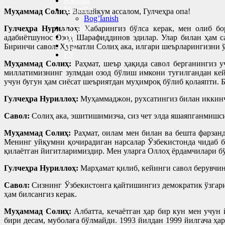
Kitoblar
Manzillar
Муҳаммад Солиҳ:
Ваалайкум ассалом, Гулчеҳра опа!
Bog’lanish
Cyr-Lat
Гулчеҳра Нуриллоҳ:
Хабарингиз бўлса керак, мен олиб бо
TR
адабиётшунос Озод Шарафиддинов эдилар. Улар билан ҳам сав
O’Z
Биринчи савол: Ҳурматли Солиҳ ака, илгари шеърларингизни ўқ
РУ
Муҳаммад Солиҳ:
Раҳмат, шеър ҳақида савол берганингиз у
миллатимизнинг зулмдан озод бўлиш имкони туғилгандан кей
учун бугун ҳам сиёсат шеъриятдан муҳимроқ бўлиб қолаяпти. Б
Гулчеҳра Нуриллоҳ:
Муҳаммаджон, рухсатингиз билан иккинч
Савол:
Солиҳ ака, эшитишимизча, сиз чет элда яшаяпганмишси
Муҳаммад Солиҳ:
Раҳмат, оилам мен билан ва бешта фарзанд
Менинг уйқумни қочирадиган нарсалар Ўзбекистонда чидаб б
қилаётган йигитларимиздир. Мен уларга Оллоҳ ёрдамчилари бў
Гулчеҳра Нуриллоҳ:
Марҳамат қилиб, кейинги савол берувчин
Савол:
Сизнинг Ўзбекистонга қайтишингиз демократик ўзгариш
ҳам билсангиз керак.
Муҳаммад Солиҳ:
Албатта, кечаётган ҳар бир кун мен учун 
бири десам, муболаға бўлмайди. 1993 йилдан 1999 йилгача ҳ