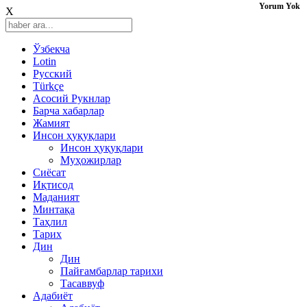
Yorum Yok
X
Ўзбекча
Lotin
Русский
Türkçe
Асосий Рукнлар
Барча хабарлар
Жамият
Инсон ҳуқуқлари
Инсон ҳуқуқлари
Муҳожирлар
Сиёсат
Иқтисод
Mаданият
Минтақа
Таҳлил
Тарих
Дин
Дин
Пайғамбарлар тарихи
Тасаввуф
Адабиёт