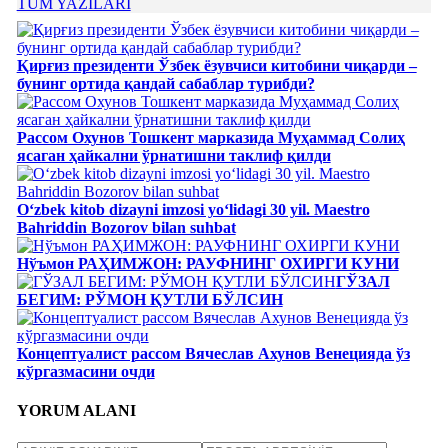
TÜM YAZILARI
Қирғиз президенти Ўзбек ёзувчиси китобини чиқарди –
бунинг ортида қандай сабаблар турибди?
Рассом Охунов Тошкент марказида Муҳаммад Солиҳ
яcаган ҳайкални ўрнатишни таклиф қилди
Oʻzbek kitob dizayni imzosi yoʻlidagi 30 yil. Maestro
Bahriddin Bozorov bilan suhbat
Нўъмон РАҲИМЖОН: РАУФНИНГ ОХИРГИ КУНИ
ГЎЗАЛ
БЕГИМ: РЎМОН ҚУТЛИ БЎЛСИН
Концептуалист рассом Вячеслав Ахунов Венецияда ўз
кўргазмасини очди
YORUM ALANI