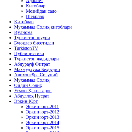
Адабиёт
Китоблар
Мозийдан садо
Шеърлар
Китоблар
Муҳаммад Солиҳ китоблари
Йўлнома
Туркистон шуури
Буюклар бисотидан
TurkistonTV
Публицистика
Туркистон жадидлари
Абдурауф Фитрат
Маҳмудхўжа Беҳбудий
Алихонтўра Соғуний
Муҳаммад Солиҳ
Ойдин Солиҳ
Усмон Ҳақназаров
Абдуллоҳ Нусрат
Эркин Юрт
Эркин юрт-2011
Эркин юрт-2012
Эркин юрт-2013
Эркин юрт-2014
Эркин юрт-2015