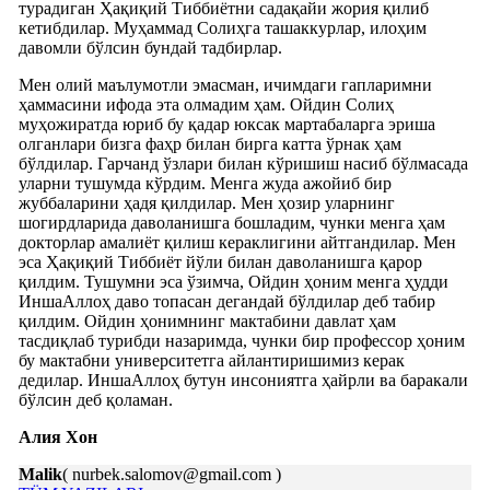
турадиган Ҳақиқий Тиббиётни садақайи жория қилиб
кетибдилар. Муҳаммад Солиҳга ташаккурлар, илоҳим
давомли бўлсин бундай тадбирлар.
Мен олий маълумотли эмасман, ичимдаги гапларимни
ҳаммасини ифода эта олмадим ҳам. Ойдин Солиҳ
муҳожиратда юриб бу қадар юксак мартабаларга эриша
олганлари бизга фаҳр билан бирга катта ўрнак ҳам
бўлдилар. Гарчанд ўзлари билан кўришиш насиб бўлмасада
уларни тушумда кўрдим. Менга жуда ажойиб бир
жуббаларини ҳадя қилдилар. Мен ҳозир уларнинг
шогирдларида даволанишга бошладим, чунки менга ҳам
докторлар амалиёт қилиш кераклигини айтгандилар. Мен
эса Ҳақиқий Тиббиёт йўли билан даволанишга қарор
қилдим. Тушумни эса ўзимча, Ойдин ҳоним менга ҳудди
ИншаАллоҳ даво топасан дегандай бўлдилар деб табир
қилдим. Ойдин ҳонимнинг мактабини давлат ҳам
тасдиқлаб турибди назаримда, чунки бир профессор ҳоним
бу мактабни университетга айлантиришимиз керак
дедилар. ИншаАллоҳ бутун инсониятга ҳайрли ва баракали
бўлсин деб қоламан.
Алия Хон
Malik
( nurbek.salomov@gmail.com )