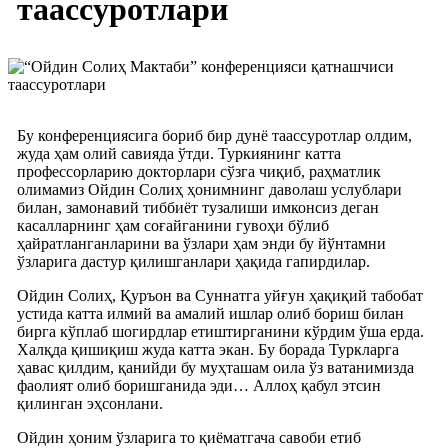
таассуротлари
Бу конференциясига бориб бир дунё таассуротлар олдим,
жуда ҳам олий савияда ўтди. Туркиянинг катта
профессорларию докторлари сўзга чиқиб, раҳматлик
олимамиз Ойдин Солиҳ ҳонимнинг даволаш услублари
билан, замонавий тиббиёт тузалиши имконсиз деган
касалларнинг ҳам соғайганини гувоҳи бўлиб
ҳайратланганларини ва ўзлари ҳам энди бу йўнтамни
ўзларига дастур қилишганлари ҳақида гапирдилар.
Ойдин Солиҳ, Қуръон ва Суннатга уйғун ҳақиқий табобат
устида катта илмий ва амалий ишлар олиб бориш билан
бирга кўплаб шогирдлар етиштирганини кўрдим ўша ерда.
Халқда қишиқиш жуда катта экан. Бу борада Туркларга
ҳавас қилдим, қанийди бу муҳташам оила ўз ватанимизда
фаолият олиб боришганида эди… Аллоҳ қабул этсин
қилинган эҳсонлани.
Ойдин ҳоним ўзларига то қиёматгача савоби етиб