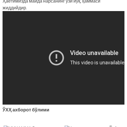
Ҳаётимизда майда нарсанинг ўзи йўқ, ҳаммаси
жиддийдир.
ЎХҲ ахборот бўлими