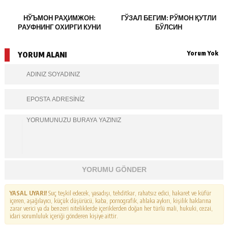
НЎЪМОН РАҲИМЖОН:
ГЎЗАЛ БЕГИМ: РЎМОН ҚУТЛИ
РАУФНИНГ ОХИРГИ КУНИ
БЎЛСИН
Yorum Yok
YORUM ALANI
YORUMU GÖNDER
YASAL UYARI!
Suç teşkil edecek, yasadışı, tehditkar, rahatsız edici, hakaret ve küfür
içeren, aşağılayıcı, küçük düşürücü, kaba, pornografik, ahlaka aykırı, kişilik haklarına
zarar verici ya da benzeri niteliklerde içeriklerden doğan her türlü mali, hukuki, cezai,
idari sorumluluk içeriği gönderen kişiye aittir.