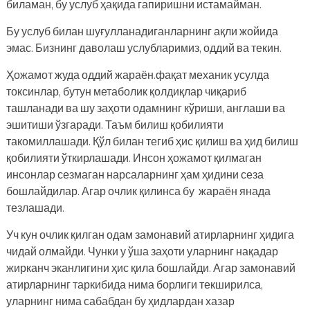
биламан, бу услуб ҳақида гапиришни истамайман.
Бу услуб билан шуғулланадиганларнинг ақли жойида
эмас. Бизнинг даволаш услубларимиз, оддий ва текин.
Ҳожамот жуда оддий жараён.фақат механик усулда
токсинлар, бутун метаболик қолдиқлар чиқариб
ташланади ва шу заҳоти одамнинг кўриши, англаши ва
эшитиши ўзгаради. Таъм билиш қобилияти
такомиллашади. Қўл билан тегиб ҳис қилиш ва ҳид билиш
қобилияти ўткирлашади. Инсон ҳожамот қилмаган
инсонлар сезмаган нарсаларнинг ҳам ҳидини сеза
бошлайдилар. Агар очлик қилинса бу жараён янада
тезлашади.
Уч кун очлик қилган одам замонавий атирларнинг ҳидига
чидай олмайди. Чунки у ўша заҳоти уларнинг нақадар
жирканч эканлигини ҳис қила бошлайди. Агар замонавий
атирларнинг таркибида нима борлиги текширилса,
уларнинг нима сабабдан бу ҳидлардан хазар