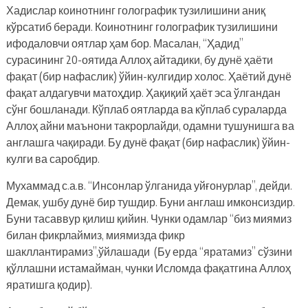
Хадислар коинотнинг голографик тузилишини аниқ
кўрсатиб беради. Коинотнинг голографик тузилишини
ифодаловчи оятлар ҳам бор. Масалан, “Ҳадид”
сурасининг 20-оятида Аллоҳ айтадики, бу дунё ҳаёти
фақат (бир нафаслик) ўйин-кулгидир холос. Ҳаётий дунё
фақат алдагувчи матоҳдир. Ҳақиқий ҳаёт эса ўлгандан
сўнг бошланади. Кўплаб оятларда ва кўплаб сураларда
Аллоҳ айни маънони такрорлайди, одамни тушунишга ва
англашга чақиради. Бу дунё фақат (бир нафаслик) ўйин-
кулги ва саробдир.
Мухаммад с.а.в. “Инсонлар ўлганида уйғонурлар”, дейди.
Демак, ушбу дунё бир тушдир. Буни англаш имконсиздир.
Буни тасаввур қилиш қийин. Чунки одамлар “биз миямиз
билан фикрлаймиз, миямизда фикр
шакллантирамиз”,ўйлашади (Бу ерда “яратамиз” сўзини
қўллашни истамайман, чунки Исломда фақатгина Аллоҳ
яратишга қодир).