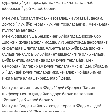
сўрадим, у “ҳеч нарса қилмайман, ахлатга ташлаб
юбораман”, деб жавоб берди.
Мен унга “сизга ўт пуфакни тозалашни ўргатай”, десам,
доктор: “Йўқ, йўқ, кераги йўқ, уни тозаласангиз , мен кандай
пул топаман? деди.
Мен кўрдимки, ўша беморнинг буйрагида диоксин бор.
Диоксин, жуда заҳарли модда, у Ўзбекистонда дефолиант
сифатида ишлатилади. Албатта агар буйракда диоксин
бўладиган бўлса, бу буйрак етишмаслигига олиб келади.
Буйрак етишмаслигида одам кучли терлайди. Мен
бемордан “илгари ҳам кучли терлаганмисиз”, деб сўрадим.
У “ Шундай кучли терлардимки, кечалари чойшабимни
икки марта алмаштирардилар ”, деди.
Мен унга кейин “нима бўлди?” деб сўрадим. “Кейин
шифокор менга қандайдир дори берди ва терлаш
тўхтади”, деб жавоб берди у.
Мен унга “ундан кейинчи, сизда терлаш бўлдими”, деб
савол бердим. У “йук, аммо менда