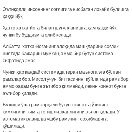
Эътиқодли инсоннинг соғлигига нисбатан лоқайд булишга
ҳаққи йўқ.
Ҳатто хатха-йога билан шуғулланишга ҳам ҳаққи йўқ,
чунки бу буддизмга олиб келади.
Албатта, хатха-йоганинг алоҳида машқларини соғлик
ниятида бажариш мумкин, аммо бир бутун система
сифатида эмас.
Чунки ҳар қандай системада теран маънога эга бўлган
рамзлар бор. Мисол учун, биттасининг кўйлагида рамз бор,
аммо оадам бунга эътибор қилмайди, лекин коинот бунга
эътибор қилади.
Бу киши ўша рамз орқали бутун коинотга ўзининг
кимлигини, кимга тегишли эканлигини эълон қилади. У
автоматик равишда ушбу рамзнинг соҳибларига
қўшилади.