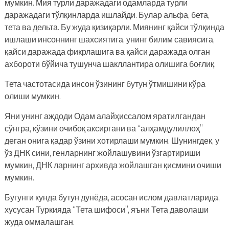
мумкин. Мия турли даражадаги одамларда турли
даражадаги тўлқинларда ишлайди. Булар альфа, бета,
тета ва дельта. Бу жуда қизиқарли. Миянинг қайси тўлқинда
ишлаши инсоннинг шахсиятига, унинг билим савиясига,
қайси даражада фикрлашига ва қайси даражада олган
ахбороти бўйича тушунча шакллантира олишига боғлиқ.
Тета частотасида инсон ўзининг бутун ўтмишини кўра
олиши мумкин.
Яни унинг аждоди Одам алайҳиссалом яратилгандан
сўнгра, кўзини очибоқ аксиргани ва “алҳамдулиллоҳ”
деган онига қадар ўзини хотирлаши мумкин. Шунингдек, у
ўз ДНК сини, генларнинг жойлашувини ўзгартириши
мумкин, ДНК ларнинг архивда жойлашган қисмини очиши
мумкин.
Бугунги кунда бутун дунёда, асосан ислом давлатларида,
хусусан Туркияда “Тета шифоси”, яъни Тета даволаши
жуда оммалашган.