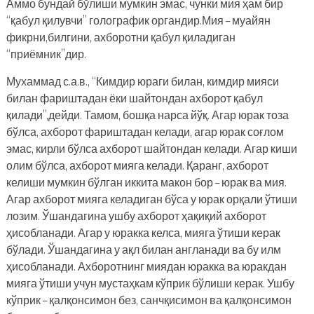
Аммо бундай бўлиши мумкин эмас, чунки мия ҳам бир
“қабул қилувчи” голографик органдир.Мия – муайян
фикрни,билгини, ахборотни қабул қиладиган
“приёмник”дир.
Мухаммад с.а.в., “Кимдир юраги билан, кимдир мияси
билан фариштадан ёки шайтондан ахборот қабул
қилади”,дейди. Тамом, бошқа нарса йўқ. Агар юрак тоза
бўлса, ахборот фариштадан келади, агар юрак соғлом
эмас, кирли бўлса ахборот шайтондан келади. Агар киши
олим бўлса, ахборот мияга келади. Қаранг, ахборот
келиши мумкин бўлган иккита макон бор – юрак ва мия.
Агар ахборот мияга келадиган бўса у юрак орқали ўтиши
лозим. Ўшандагина ушбу ахборот ҳақиқий ахборот
ҳисобланади. Агар у юракка келса, мияга ўтиши керак
бўлади. Ўшандагина у ақл билан англанади ва бу илм
ҳисобланади. Ахборотнинг миядан юракка ва юракдан
мияга ўтиши учун мустаҳкам кўприк бўлиши керак. Ушбу
кўприк – қалқонсимон без, санчқисимон ва қалқонсимон