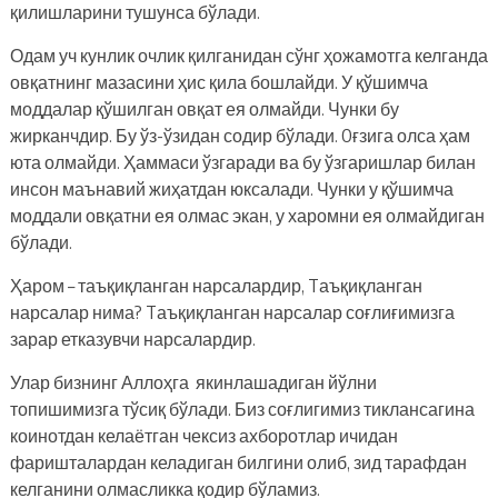
қилишларини тушунса бўлади.
Одам уч кунлик очлик қилганидан сўнг ҳожамотга келганда
овқатнинг мазасини ҳис қила бошлайди. У қўшимча
моддалар қўшилган овқат ея олмайди. Чунки бу
жирканчдир. Бу ўз-ўзидан содир бўлади. Oғзига олса ҳам
юта олмайди. Ҳаммаси ўзгаради ва бу ўзгаришлар билан
инсон маънавий жиҳатдан юксалади. Чунки у қўшимча
моддали овқатни ея олмас экан, у харомни ея олмайдиган
бўлади.
Ҳаром – таъқиқланган нарсалардир, Tаъқиқланган
нарсалар нима? Tаъқиқланган нарсалар соғлиғимизга
зарар етказувчи нарсалардир.
Улар бизнинг Аллоҳга якинлашадиган йўлни
топишимизга тўсиқ бўлади. Биз соғлигимиз тиклансагина
коинотдан келаётган чексиз ахборотлар ичидан
фаришталардан келадиган билгини олиб, зид тарафдан
келганини олмасликка қодир бўламиз.