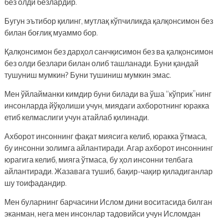
без олди безлардир.
Бугун эътибор қилинг, мутлақ кўпчиликда қалқонсимон без
билан боғлиқ муаммо бор.
Қалқонсимон без дарҳол санчқисимон без ва қалқонсимон
без олди безлари билан олиб ташланади. Буни қандай
тушуниш мумкин? Буни тушиниш мумкин эмас.
Мен ўйлайманки кимдир буни билади ва ўша “кўприк”нинг
инсонларда йўқолиши учун, миядаги ахборотнинг юракка
етиб келмаслиги учун атайлаб қилинади.
Ахборот инсоннинг фақат миясига келиб, юракка ўтмаса,
бу инсонни золимга айлантиради. Агар ахборот инсоннинг
юрагига келиб, мияга ўтмаса, бу ҳол инсонни телбага
айлантиради. Жазавага тушиб, бақир-чақир қиладиганлар
шу тоифадандир.
Мен буларнинг барчасини Ислом дини воситасида билган
эканман, нега мен инсонлар тадовийси учун Исломдан