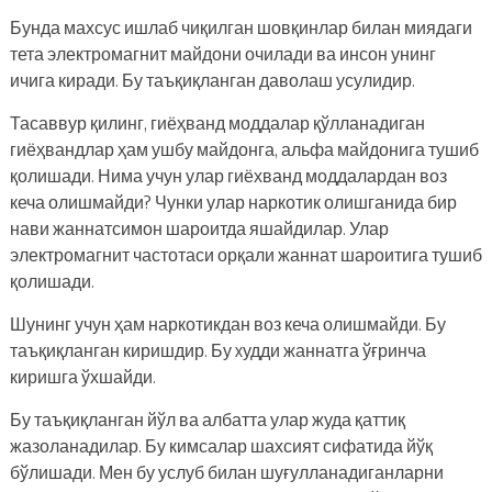
Бунда махсус ишлаб чиқилган шовқинлар билан миядаги
тета электромагнит майдони очилади ва инсон унинг
ичига киради. Бу таъқиқланган даволаш усулидир.
Тасаввур қилинг, гиёҳванд моддалар қўлланадиган
гиёҳвандлар ҳам ушбу майдонга, альфа майдонига тушиб
қолишади. Нима учун улар гиёхванд моддалардан воз
кеча олишмайди? Чунки улар наркотик олишганида бир
нави жаннатсимон шароитда яшайдилар. Улар
электромагнит частотаси орқали жаннат шароитига тушиб
қолишади.
Шунинг учун ҳам наркотикдан воз кеча олишмайди. Бу
таъқиқланган киришдир. Бу xудди жаннатга ўғринча
киришга ўхшайди.
Бу таъқиқланган йўл ва албатта улар жуда қаттиқ
жазоланадилар. Бу кимсалар шахсият сифатида йўқ
бўлишади. Мен бу услуб билан шуғулланадиганларни