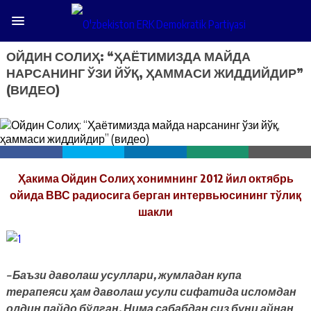
ОЙДИН СОЛИҲ: “ҲАЁТИМИЗДА МАЙДА
НАРСАНИНГ ЎЗИ ЙЎҚ, ҲАММАСИ ЖИДДИЙДИР”
(ВИДЕО)
Ҳакима Ойдин Солиҳ хонимнинг 2012 йил октябрь
ойида ВВС радиосига берган интервьюсининг тўлиқ
шакли
– Баъзи даволаш усуллари, жумладан купа
терапеяси ҳам даволаш усули сифатида исломдан
олдин пайдо бўлган. Нима сабабдан сиз буни айнан