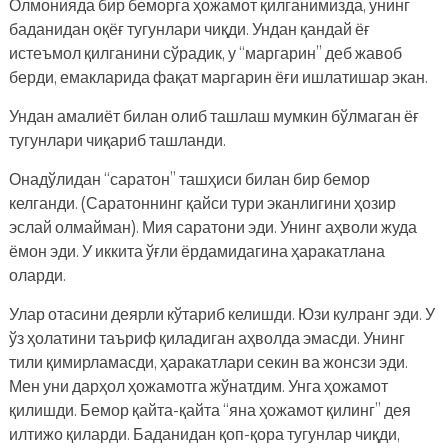
Олмонияда бир беморга ҳожамот қилганимизда, унинг
баданидан оқёғ тугунлари чиқди. Ундан қандай ёғ
истеъмол қилганини сўрадик, у “маргарин” деб жавоб
берди, емакларида фақат маргарин ёғи ишлатишар экан.
Ундан амалиёт билан олиб ташлаш мумкин бўлмаган ёғ
тугунлари чиқариб ташланди.
Онадўлидан “саратон” ташҳиси билан бир бемор
келганди. (Саратоннинг қайси тури эканлигини ҳозир
эслай олмайман). Мия саратони эди. Унинг аҳволи жуда
ёмон эди. У иккита ўғли ёрдамидагина ҳаракатлана
оларди.
Улар отасини деярли кўтариб келишди. Юзи кулранг эди. У
ўз ҳолатини таъриф қиладиган аҳволда эмасди. Унинг
тили қимирламасди, ҳаракатлари секин ва жонсзи эди.
Мен уни дарҳол ҳожамотга жўнатдим. Унга ҳожамот
қилишди. Бемор қайта-қайта “яна ҳожамот қилинг” дея
илтижо қиларди. Баданидан қоп-қора тугунлар чиқди,