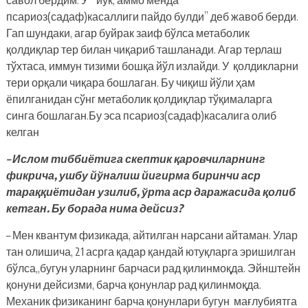
псариоз(садаф)касаллиги пайдо булди” деб жавоб берди.
Гап шундаки, агар буйрак заиф бўлса метаболик
қолдиқлар тер билан чиқариб ташланади. Агар терлаш
тўхтаса, иммун тизими бошқа йўл излайди. У қолдикларни
тери орқали чиқара бошлаган. Бу чиқиш йўли ҳам
ёпилганидан сўнг метаболик қолдиқлар тўқималарга
синга бошлаган.Бу эса псариоз(садаф)касалига олиб
келган
– Ислом тиббиётига скептик қаровчиларнинг
фикрича, ушбу йўналиш йигирма биринчи аср
тараққиётидан узилиб, ўрта аср даражасида қолиб
кетган. Бу борада нима дейсиз?
– Мен квантум физикада, айтилган нарсани айтаман. Улар
тан олишича, 21 асрга қадар қандай ютуқларга эришилган
бўлса,,бугун уларнинг барчаси рад қилинмоқда. Эйнштейн
қонуни дейсизми, барча қонунлар рад қилинмоқда.
Механик физиканинг барча қонунлари бугун мағлубиятга