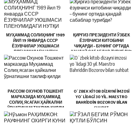
МУҲАММАД СОЛИҲНИНГ 1989
ҚИРҒИЗ ПРЕЗИДЕНТИ ЎЗБЕК
ЙИЛ 19 ЯНВАРДА СССР
ЁЗУВЧИСИ КИТОБИНИ
ЁЗУВЧИЛАР УЮШМАСИ
ЧИҚАРДИ – БУНИНГ ОРТИДА
ПЛЕНУМИДАГИ НУТҚИ
ҚАНДАЙ САБАБЛАР ТУРИБДИ?
РАССОМ ОХУНОВ ТОШКЕНТ
OʻZBEK KITOB DIZAYNI IMZOSI
МАРКАЗИДА МУҲАММАД
YOʻLIDAGI 30 YIL. MAESTRO
СОЛИҲ ЯCАГАН ҲАЙКАЛНИ
BAHRIDDIN BOZOROV BILAN
ЎРНАТИШНИ ТАКЛИФ ҚИЛДИ
SUHBAT