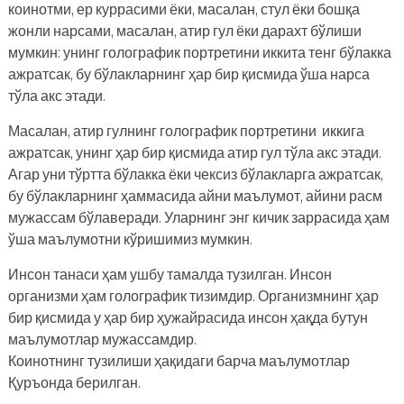
коинотми, ер куррасими ёки, масалан, стул ёки бошқа
жонли нарсами, масалан, атир гул ёки дарахт бўлиши
мумкин: унинг голографик портретини иккита тенг бўлакка
ажратсак, бу бўлакларнинг ҳар бир қисмида ўша нарса
тўла акс этади.
Масалан, атир гулнинг голографик портретини иккига
ажратсак, унинг ҳар бир қисмида атир гул тўла акс этади.
Агар уни тўртта бўлакка ёки чексиз бўлакларга ажратсак,
бу бўлакларнинг ҳаммасида айни маълумот, айини расм
мужассам бўлаверади. Уларнинг энг кичик заррасида ҳам
ўша маълумотни кўришимиз мумкин.
Инсон танаси ҳам ушбу тамалда тузилган. Инсон
организми ҳам голографик тизимдир. Организмнинг ҳар
бир қисмида у ҳар бир ҳужайрасида инсон ҳақда бутун
маълумотлар мужассамдир.
Коинотнинг тузилиши ҳақидаги барча маълумотлар
Қуръонда берилган.