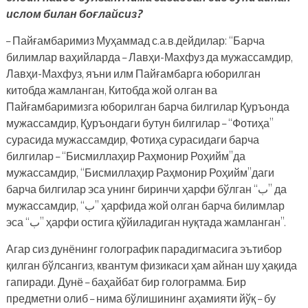
ислом билан боғлайсиз?
– Пайғамбаримиз Муҳаммад с.а.в.дeйдилар: “Барча
билимлар ваҳийларда – Лавҳи-Махфуз да мужассамдир,
Лавҳи-Махфуз, яъни илм Пайғамбарга юборилган
китобда жамланган, Китобда жой олган ва
Пайғамбаримизга юборилган барча билгилар Қуръонда
мужассамдир, Қуръондаги бутун билгилар – “Фотиҳа”
сурасида мужассамдир, Фотиҳа сурасидаги барча
билгилар – “Бисмиллаҳир Раҳмонир Роҳийм”да
мужассамдир, “Бисмиллаҳир Раҳмонир Роҳийм”даги
барча билгилар эса унинг биринчи ҳарфи бўлган “ﺏ‎‎” да
мужассамдир, “ﺏ‎‎” ҳарфида жой олган барча билимлар
эса “ﺏ‎‎” ҳарфи остига қўйиладиган нуқтада жамланган”.
Агар сиз дунёнинг голографик парадигмасига эътибор
қилган бўлсангиз, квантум физикаси ҳам айнан шу ҳақида
гапиради. Дунё – баҳайбат бир голограмма. Бир
предметни олиб – нима бўлишининг аҳамияти йўқ – бу