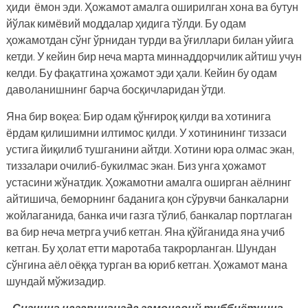
ҳиди ёмон эди. Ҳожамот амалга оширилган хона ва бутун
йўлак кимёвий моддалар ҳидига тўлди. Бу одам
ҳожамотдан сўнг ўрнидан турди ва ўғиллари билан уйига
кетди. У кейин бир неча марта миннаддорчилик айтиш учун
келди. Бу фақатгина ҳожамот эди ҳали. Кейин бу одам
даволанишнинг барча босқичларидан ўтди.
Яна бир воқеа: Бир одам қўнғироқ қилди ва хотинига
ёрдам қилишимни илтимос қилди. У хотинининг тиззаси
устига йиқилиб тушганини айтди. Хотини юра олмас экан,
тиззалари очилиб-букилмас экан. Биз унга ҳожамот
устасини жўнатдик. Ҳожамотни амалга оширган аёлнинг
айтишича, беморнинг баданига қон сўрувчи банкаларни
жойлаганида, банка ичи газга тўлиб, банкалар портлаган
ва бир неча метрга учиб кетган. Яна қўйганида яна учиб
кетган. Бу ҳолат етти маротаба такрорланган. Шундан
сўнгина аёл оёққа турган ва юриб кетган. Ҳожамот мана
шундай мўжизадир.
– Сизнинг назарингизда замонавий тиббиётнинг