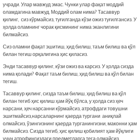
учради. Улар мавжуд эмас. Чунки улар фақат моддий
оламдагина мавжуд. Моддий олам нима? Тасаввур
қилинг, сиз кўрмайсиз, туғилганда кўзи ожиз туғилгансиз. У
ҳолда оламнинг чорак қисмининг нима эканлигини
билмайсиз.
Сиз оламни фақат эшитиш, ҳид билиш, таъм билиш ва қўл
билан тегиш орқалигина ҳис қиласиз.
Энди тасаввур қилинг, кўзи ожиз ва карсиз. У ҳолда сизда
нима қолади? Фақат таъм билиш, ҳид билиш ва қўл билан
тегиш.
Тасаввур қилинг, сизда таъм билиш, ҳид билиш ва қўл
билан тегиб ҳис қилиш ҳам йўқ бўлса, у ҳолда сиз ҳеч
нарсани, ҳеч нарсанни кўрмайсиз, атрофдаги товушни
эшитмайсиз,нарсаларнинг қаерда тургани аниқлай
олмайсиз, ўзингизнинг қаерда турганингизни, маконни ҳам
билмайсиз. Сизда тегиб, ҳис қилиш қобилият ҳам йўқлиги
учун атрофингиздаги предметларга тега олмайсиз.