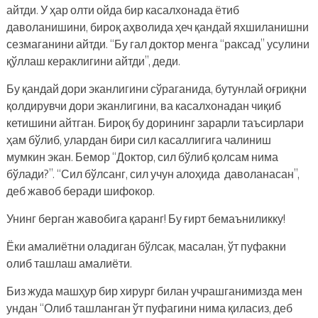
айтди. У ҳар олти ойда бир касалхонада ётиб
даволанишини, бироқ аҳволида ҳеч қандай яхшиланишни
сезмаганини айтди. “Бу гал доктор менга “раксад” усулини
қўллаш кераклигини айтди”, деди.
Бу қандай дори эканлигини сўраганида, бутунлай оғриқни
қолдирувчи дори эканлигини, ва касалхонадан чиқиб
кетишини айтган. Бироқ бу дорининг зарарли таъсирлари
ҳам бўлиб, улардан бири сил касаллигига чалиниш
мумкин экан. Бемор “Доктор, сил бўлиб қолсам нима
бўлади?”. “Сил бўлсанг, сил учун алоҳида даволанасан”,
деб жавоб беради шифокор.
Унинг берган жавобига қаранг! Бу ғирт бемаъниликку!
Ёки амалиётни оладиган бўлсак, масалан, ўт пуфакни
олиб ташлаш амалиёти.
Биз жуда машҳур бир хирург билан учрашганимизда мен
ундан “Олиб ташланган ўт пуфагини нима қиласиз, деб