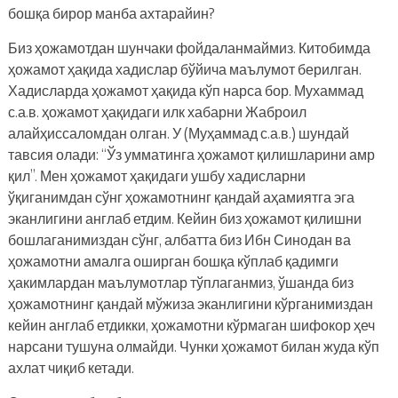
бошқа бирор манба ахтарайин?
Биз ҳожамотдан шунчаки фойдаланмаймиз. Китобимда
ҳожамот ҳақида хадислар бўйича маълумот берилган.
Хадисларда ҳожамот ҳақида кўп нарса бор. Мухаммад
с.а.в. ҳожамот ҳақидаги илк хабарни Жаброил
алайҳиссаломдан олган. У (Муҳаммад с.а.в.) шундай
тавсия олади: “Ўз умматинга ҳожамот қилишларини амр
қил”. Мен ҳожамот ҳақидаги ушбу хадисларни
ўқиганимдан сўнг ҳожамотнинг қандай аҳамиятга эга
эканлигини англаб етдим. Кейин биз ҳожамот қилишни
бошлаганимиздан сўнг, албатта биз Ибн Синодан ва
ҳожамотни амалга оширган бошқа кўплаб қадимги
ҳакимлардан маълумотлар тўплаганмиз, ўшанда биз
ҳожамотнинг қандай мўжиза эканлигини кўрганимиздан
кейин англаб етдикки, ҳожамотни кўрмаган шифокор ҳеч
нарсани тушуна олмайди. Чунки ҳожамот билан жуда кўп
ахлат чиқиб кетади.