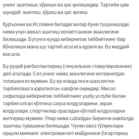
унинг эшитиши, кўриши ва ҳис қилишидир. Тартиби ҳам
шундай: эшитиш, кўриш ва ҳис қилиш.
Қуръонни ва Исломни биладиганлар буни тушунишади,
нима учун аввал эшитиш келаётганини эканлигини
билишади. Бугунги кунда кибернетик тиббиётнинг бир
йўналиши мана шу тартиб асосига қурилган. Бу жиддий
масала.
Бу руҳий рағбатлантириш (генуальное стимулирование)
деб аталади. Сиз унинг нима эканлигини интернетдан
топишингиз мумкин. Бу ер юзида янги шахсиятни
тарбиялашга қаратилган хавфли оқимдир. Мисол
сифатида кибернетик тиббиётнинг ушбу услуби билан
тарбия олган кўпгина саҳна юлдузларини, экран
юлдузлари, спортчилар орасидан кўплаб юлдузларни
келтириш мумкин. Улар нима сабабдан биринчи навбатда
эшитиш туришини билишади. Чунки овоз тўлқинлари
орқали миянинг электромагнит майдонини ўзгартириш