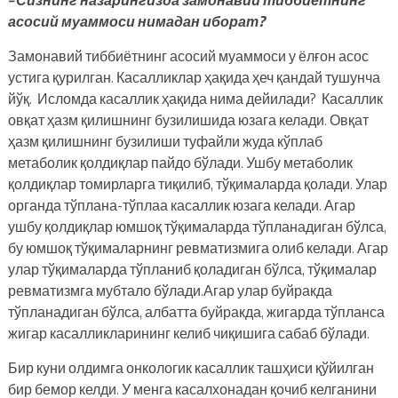
асосий муаммоси нимадан иборат?
Замонавий тиббиётнинг асосий муаммоси у ёлғон асос
устига қурилган. Касалликлар ҳақида ҳеч қандай тушунча
йўқ. Исломда касаллик ҳақида нима дейилади? Касаллик
овқат ҳазм қилишнинг бузилишида юзага келади. Овқат
ҳазм қилишнинг бузилиши туфайли жуда кўплаб
метаболик қолдиқлар пайдо бўлади. Ушбу метаболик
қолдиқлар томирларга тиқилиб, тўқималарда қолади. Улар
органда тўплана-тўплаа касаллик юзага келади. Агар
ушбу қолдиқлар юмшоқ тўқималарда тўпланадиган бўлса,
бу юмшоқ тўқималарнинг ревматизмига олиб келади. Агар
улар тўқималарда тўпланиб қоладиган бўлса, тўқималар
ревматизмга мубтало бўлади.Агар улар буйракда
тўпланадиган бўлса, албатта буйракда, жигарда тўпланса
жигар касалликларининг келиб чиқишига сабаб бўлади.
Бир куни олдимга онкологик касаллик ташҳиси қўйилган
бир бемор келди. У менга касалхонадан қочиб келганини