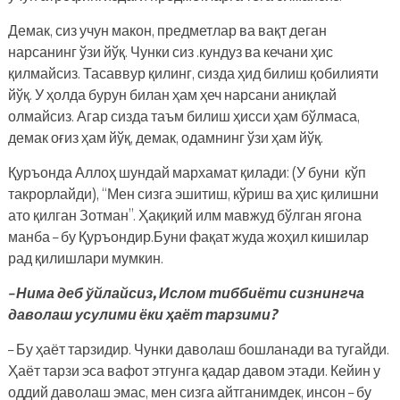
Демак, сиз учун макон, предметлар ва вақт деган
нарсанинг ўзи йўқ. Чунки сиз .кундуз ва кечани ҳис
қилмайсиз. Тасаввур қилинг, сизда ҳид билиш қобилияти
йўқ. У ҳолда бурун билан ҳам ҳеч нарсани аниқлай
олмайсиз. Агар сизда таъм билиш ҳисси ҳам бўлмаса,
демак оғиз ҳам йўқ, демак, одамнинг ўзи ҳам йўқ.
Қуръонда Аллоҳ шундай мархамат қилади: (У буни кўп
такрорлайди), “Мен сизга эшитиш, кўриш ва ҳис қилишни
ато қилган Зотман”. Ҳақиқий илм мавжуд бўлган ягона
манба – бу Қуръондир.Буни фақат жуда жоҳил кишилар
рад қилишлари мумкин.
– Нима деб ўйлайсиз, Ислом тиббиёти сизнингча
даволаш усулими ёки ҳаёт тарзими?
– Бу ҳаёт тарзидир. Чунки даволаш бошланади ва тугайди.
Ҳаёт тарзи эса вафот этгунга қадар давом этади. Кейин у
оддий даволаш эмас, мен сизга айтганимдек, инсон – бу