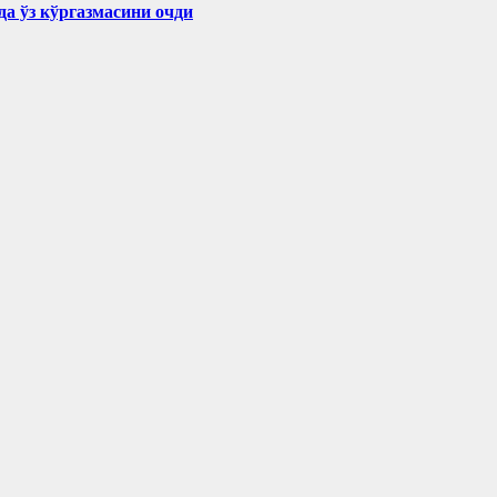
а ўз кўргазмасини очди