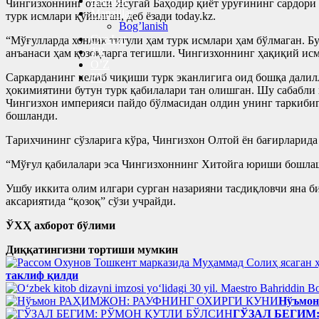
Kitoblar
Чингизхоннинг отаси Ясугай Баҳодир қиёт уруғининг сардори 
Manzillar
турк исмлари қўйилган, деб ёзади today.kz.
Bog’lanish
Cyr-Lat
“Мўғулларда хонлик титули ҳам турк исмлари ҳам бўлмаган. Б
TR
анъанаси ҳам қозоқларга тегишли. Чингизхоннинг ҳақиқий исм
O’Z
Саркарданинг келиб чиқиши турк эканлигига оид бошқа дали
РУ
ҳокимиятини бутун турк қабилалари тан олишган. Шу сабабли 
Чингизхон империяси пайдо бўлмасидан олдин унинг таркиби
бошланди.
Тарихчининг сўзларига кўра, Чингизхон Олтой ён бағирларида
“Мўғул қабилалари эса Чингизхоннинг Хитойга юриши бошлаш
Ушбу иккита олим илгари сурган назарияни тасдиқловчи яна би
аксариятида “қозоқ” сўзи учрайди.
ЎХҲ ахборот бўлими
Диққатингизни тортиши мумкин
таклиф қилди
Нўъмо
ГЎЗАЛ БЕГИМ