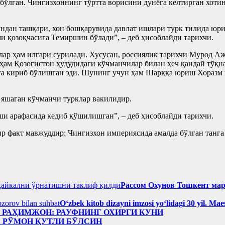
бўлган. Чингизхоннинг тўртта ворисини дунёга келтирган хоти
ундан ташқари, хон бошқарувида давлат ишлари турк тилида юри
и қозоқчасига Темиршин бўлади”, – деб ҳисоблайди тарихчи.
ллар ҳам илгари сурилади. Хусусан, россиялик тарихчи Мурод
ҳам Қозоғистон ҳудудидаги кўчманчилар билан ҳеч қандай тўқн
га кириб бўлишган эди. Шунинг учун ҳам Шарққа юриш Хоразм
 яшаган кўчманчи турклар вакилидир.
и арафасида кедиб қўшилишган”, – деб ҳисоблайди тарихчи.
р факт мавжуддир: Чингизхон империясида амалда бўлган танга 
Рассом Охунов Тошкент ма
Oʻzbek kitob dizayni imzosi yoʻlidagi 30 yil. M
н РАҲИМЖОН: РАУФНИНГ ОХИРГИ КУНИ
: РЎМОН ҚУТЛИ БЎЛСИН