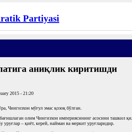
латига аниқлик киритишди
nuary 2015 - 21:20
а, Чингизхон мўғул эмас қозоқ бўлган.
бағишлаган олим Чингизхон империясининг асосини ташкил қилг
у уруғлар – қиёт, керей, найман ва меркит уруғларидир.