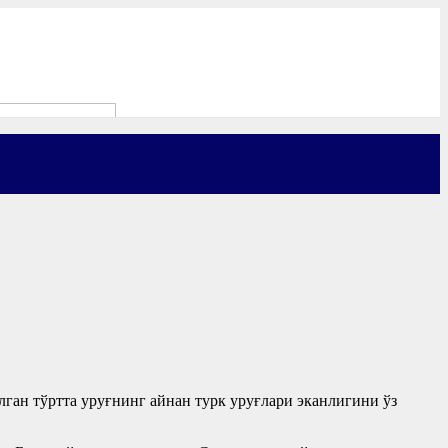
ан тўртта уруғнинг айнан турк уруғлари эканлигини ўз