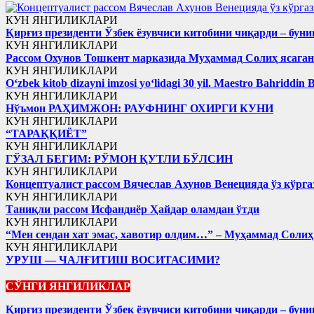
КУН ЯНГИЛИКЛАРИ
Қирғиз президенти Ўзбек ёзувчиси китобини чиқарди – буни
КУН ЯНГИЛИКЛАРИ
Рассом Охунов Тошкент марказида Муҳаммад Солиҳ яcага
КУН ЯНГИЛИКЛАРИ
Oʻzbek kitob dizayni imzosi yoʻlidagi 30 yil. Maestro Bahriddin 
КУН ЯНГИЛИКЛАРИ
Нўъмон РАҲИМЖОН: РАУФНИНГ ОХИРГИ КУНИ
КУН ЯНГИЛИКЛАРИ
“ТАРАҚҚИЁТ”
КУН ЯНГИЛИКЛАРИ
ГЎЗАЛ БЕГИМ: РЎМОН ҚУТЛИ БЎЛСИН
КУН ЯНГИЛИКЛАРИ
Концептуалист рассом Вячеслав Ахунов Венецияда ўз кўрга
КУН ЯНГИЛИКЛАРИ
Таниқли рассом Исфандиёр Ҳайдар оламдан ўтди
КУН ЯНГИЛИКЛАРИ
“Мен сендан хат эмас, хавотир олдим…” – Муҳаммад Соли
КУН ЯНГИЛИКЛАРИ
УРУШ — ЧАЛҒИТИШ ВОСИТАСИМИ?
СЎНГИ ЯНГИЛИКЛАР
Қирғиз президенти Ўзбек ёзувчиси китобини чиқарди – буни