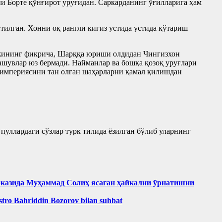
ни Борте қўнғирот уруғидан. Саркарданинг ўғилларига ҳам
тилган. Хонни оқ рангли кигиз устида устида кўтариш
 Ажининг фикрича, Шарққа юриши олдидан Чингизхон
ашувлар юз бермади. Найманлар ва бошқа қозоқ уруғлари
 империясини тан олган шаҳарларни қамал қилишдан
пуллардаги сўзлар турк тилида ёзилган бўлиб уларнинг
рказида Муҳаммад Солиҳ яcаган ҳайкални ўрнатишни
aestro Bahriddin Bozorov bilan suhbat