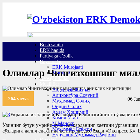
Bosh sahifa
ERK haqida
Partiyaga a’zolik
Bayonotlar
ERK Murojaati
Олимлар Чингизхоннинг мил
Murojaat
Asosiy ruknlar
Mualliflar
Абдурауф Фитрат
Алихонтўра Соғуний
264 views
06 Ja
Муҳаммад Солиҳ
Ойдин Солиҳ
Аъзам Ҳошимий
Украиналик тарихчи Владимир Белинскийнинг сўзларига кўр
Комил Ўтар
М.Мансур
Ўзининг бутун умрини буюк саркарданинг ҳаётини ўрганишга 
Муҳаммад Бекжон
сўзларига далил сифатида келтиради, деб ёзади «Экспресс К». Б
Нуруллоҳ Муҳаммад Рауфхон