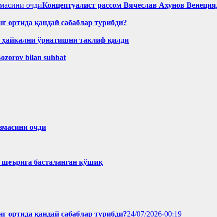
Концептуалист рассом Вячеслав Ахунов Венецияд
нг ортида қандай сабаблар турибди?
н ҳайкални ўрнатишни таклиф қилди
Bozorov bilan suhbat
змасини очди
ҳ шеърига басталанган қўшиқ
нг ортида қандай сабаблар турибди?
24/07/2026-00:19