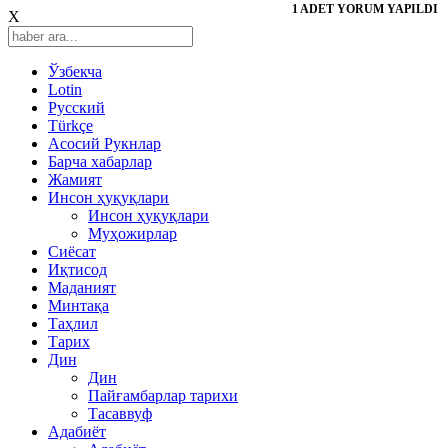
1 ADET YORUM YAPILDI
X
Ўзбекча
Lotin
Русский
Türkçe
Асосий Рукнлар
Барча хабарлар
Жамият
Инсон ҳуқуқлари
Инсон ҳуқуқлари
Муҳожирлар
Сиёсат
Иқтисод
Mаданият
Минтақа
Таҳлил
Тарих
Дин
Дин
Пайғамбарлар тарихи
Тасаввуф
Адабиёт