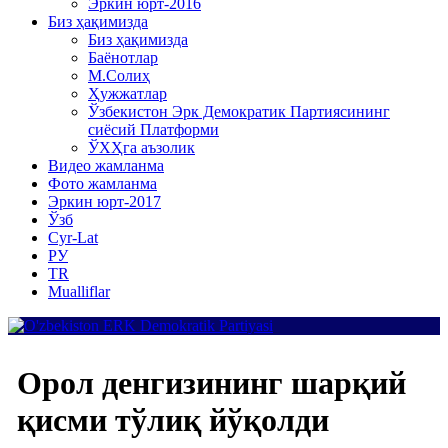
Эркин юрт-2016
Биз ҳақимизда
Биз ҳақимизда
Баёнотлар
М.Солиҳ
Ҳужжатлар
Ўзбекистон Эрк Демократик Партиясининг
сиёсий Платформи
ЎХҲга аъзолик
Видео жамланма
Фото жамланма
Эркин юрт-2017
Ўзб
Cyr-Lat
РУ
TR
Mualliflar
Орол денгизининг шарқий
қисми тўлиқ йўқолди