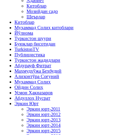
Адабиёт
Китоблар
Мозийдан садо
Шеърлар
Китоблар
Муҳаммад Солиҳ китоблари
Йўлнома
Туркистон шуури
Буюклар бисотидан
TurkistonTV
Публицистика
Туркистон жадидлари
Абдурауф Фитрат
Маҳмудхўжа Беҳбудий
Алихонтўра Соғуний
Муҳаммад Солиҳ
Ойдин Солиҳ
Усмон Ҳақназаров
Абдуллоҳ Нусрат
Эркин Юрт
Эркин юрт-2011
Эркин юрт-2012
Эркин юрт-2013
Эркин юрт-2014
Эркин юрт-2015