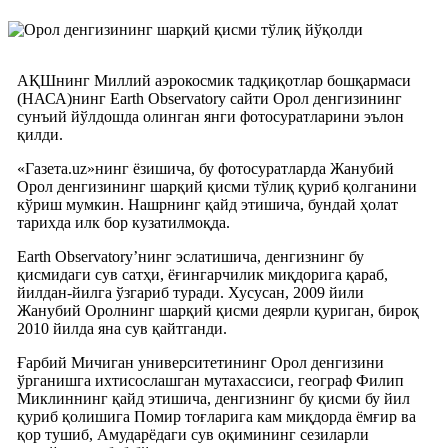
АҚШнинг Миллий аэрокосмик тадқиқотлар бошқармаси
(НАСА)нинг Earth Observatory сайти Орол денгизининг
сунъий йўлдошда олинган янги фотосуратларини эълон
қилди.
«Газета.uz»нинг ёзишича, бу фотосуратларда Жанубий
Орол денгизининг шарқий қисми тўлиқ қуриб қолганини
кўриш мумкин. Нашрнинг қайд этишича, бундай ҳолат
тарихда илк бор кузатилмоқда.
Earth Observatory’нинг эслатишича, денгизнинг бу
қисмидаги сув сатҳи, ёғингарчилик миқдорига қараб,
йилдан-йилга ўзгариб туради. Хусусан, 2009 йили
Жанубий Оролнинг шарқий қисми деярли қуриган, бироқ
2010 йилда яна сув қайтганди.
Ғарбий Мичиган университетининг Орол денгизини
ўрганишга ихтисослашган мутахассиси, географ Филип
Миклиннинг қайд этишича, денгизнинг бу қисми бу йил
қуриб қолишига Помир тоғларига кам миқдорда ёмғир ва
қор тушиб, Амударёдаги сув оқимининг сезиларли