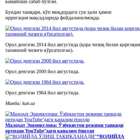
камайиши сабаб бўлган.
Бундан ташқари, кўп миқдордаги сув ҳали ҳамон
ирригация мақсадларида фойдаланилмоқда.
Орол денгизи 2014 йил августида (қора чизиқ билан қирғоқн
тахминий чизиғи кўрсатилган).
Орол денгизи 2000 йил августида.
Орол денгизи 1964 йил августида.
Манба: kun.uz
Малоҳат Эшонқулова: Ўзбекистон режими танқиди
ортидан YouTube’даги каналим ёпилди
“ВОДИЙДА