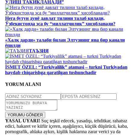
ЎЛИШ ТАКИКЛАНАДИ”
Нега бутун дунё давлат тилини талаб қилади,
Ўзбекистонда эса бу “миллатчилик” ҳисобланади?
«Халқ дарди» талаби билан Элтузнинг яна бир канали
ёпилди
ТАЪЗИЯ
İSMET ÖZEL: “Turkiyalilik” atamasi – turkni Turkiyadan
haydab chiqarishga qaratilgan tushunchadir
YORUM ALANI
YORUMU GÖNDER
YASAL UYARI!
Suç teşkil edecek, yasadışı, tehditkar, rahatsız
edici, hakaret ve küfür içeren, aşağılayıcı, küçük düşürücü, kaba,
pornografik, ahlaka aykırı, kişilik haklarına zarar verici ya da