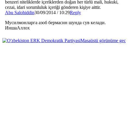
benzeri niteliklerde içeriklerden doğan her türlü mali, hukuki,
cezai, idari sorumluluk içeriği gönderen kişiye aittir.
Abu Salohiddin
30/09/2014 / 10:29
Reply
Мусилмонларга азоб бермасин шунда сув келади.
ИншаАллох
Masaüstü görünüme geç