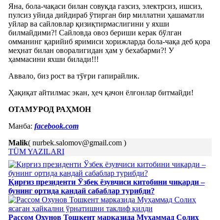
Яна, бола-чақаси билан совуқда газсиз, электрсиз, ишсиз,
пулсиз уйида дийдираб ўтирган бир миллатни ҳашаматли
уйлар ва сайловлар қизиқтирмаслигини у яхши
билмайдими?! Сайловда овоз бериши керак бўлган
омманинг қарийиб яримиси хорижларда бола-чақа деб қора
меҳнат билан оворалигидан ҳам у бехабарми?! У
ҳаммасини яхши билади!!!
Аввало, биз рост ва тўғри гапирайлик.
Ҳақиқат айтилмас экан, ҳеч қачон ёлғонлар битмайди!
ОТАМУРОД РАҲМОН
Манба:
facebook.com
Malik
( nurbek.salomov@gmail.com )
TÜM YAZILARI
Қирғиз президенти Ўзбек ёзувчиси китобини чиқарди –
бунинг ортида қандай сабаблар турибди?
Рассом Охунов Тошкент марказида Муҳаммад Солиҳ