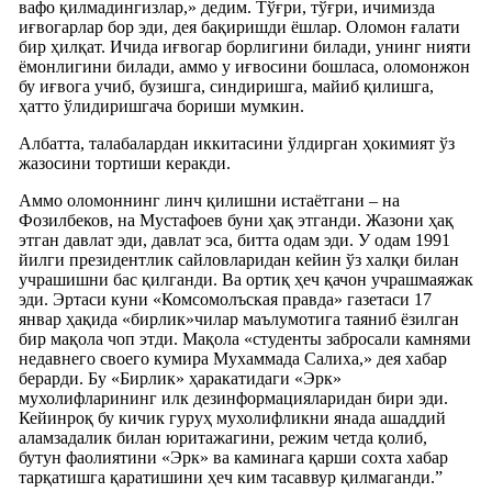
вафо қилмадингизлар,» дедим. Тўғри, тўғри, ичимизда
иғвогарлар бор эди, дея бақиришди ёшлар. Оломон ғалати
бир ҳилқат. Ичида иғвогар борлигини билади, унинг нияти
ёмонлигини билади, аммо у иғвосини бошласа, оломонжон
бу иғвога учиб, бузишга, синдиришга, майиб қилишга,
ҳатто ўлидиришгача бориши мумкин.
Албатта, талабалардан иккитасини ўлдирган ҳокимият ўз
жазосини тортиши керакди.
Аммо оломоннинг линч қилишни истаётгани – на
Фозилбеков, на Мустафоев буни ҳақ этганди. Жазони ҳақ
этган давлат эди, давлат эса, битта одам эди. У одам 1991
йилги президентлик сайловларидан кейин ўз халқи билан
учрашишни бас қилганди. Ва ортиқ ҳеч қачон учрашмаяжак
эди. Эртаси куни «Комсомолъская правда» газетаси 17
январ ҳақида «бирлик»чилар маълумотига таяниб ёзилган
бир мақола чоп этди. Мақола «студенты забросали камнями
недавнего своего кумира Мухаммада Салиха,» дея хабар
берарди. Бу «Бирлик» ҳаракатидаги «Эрк»
мухолифларининг илк дезинформацияларидан бири эди.
Кейинроқ бу кичик гуруҳ мухолифликни янада ашаддий
аламзадалик билан юритажагини, режим четда қолиб,
бутун фаолиятини «Эрк» ва каминага қарши сохта хабар
тарқатишга қаратишини ҳеч ким тасаввур қилмаганди.”