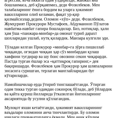
агрессив, кеча иккита одам ўлдирилди, жанжал яна
бошланмаса, деб қўрқаяпмиз, деди Фозилбеков. Мен
талабаларнинг ёнига бордим ва уларга ҳокимият
вакилларини олиб келаман, фақат ур-қир
қилмайсизлар,дедим. Оломон «хўп» деди. Фозилбеков,
Жумҳурият Прокурори Мустафоев, Абдуманноп Пўлатов
навбатма-навбат гапира бошладилар. Биз, нотиқлар, ҳали
ҳам ўша «панжара-минбар»да омонат туриб дарахт
шохларидан ушлаб, нутқ қилардик. Манзара кулгили эди.
Тўладан келган Прокурор «минбар»га зўрға пишиллаб
чиққанди, оғзидан чиққан ҳар сўз минбардан қулаш
хавфини туғдирар ва шу боис овозини секин чиқарарди.
Пастда турган ёшлар эса «қаттиқроқ гапиринг,» дея
бақиришарди. Фозилбеков ҳам Прокурор ҳам шляпаларини
энсасига суришган, терлаган манглайларидан буғ
кўтариларди.
Намойишчилар ерда ўтириб тинглашаётганди. Ўтирган
одам тикка турган одамдан сокинроқ бўлади, деб ўйлардик
ва қайта қуриш йилларида ўтказилган йиғинларнинг
аксариятида бу усулни қўллагандик.
Мулоқот яхши кетаётганди, ҳокимият вакилларининг
ваъдалари оломонни анча тинчлантирди. Бу оломон
ичидаги провакаторларга ёқмади. Мен аниқ кўрдим,