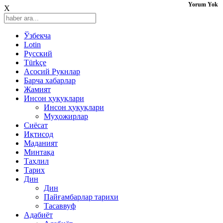
Yorum Yok
X
Ўзбекча
Lotin
Русский
Türkçe
Асосий Рукнлар
Барча хабарлар
Жамият
Инсон ҳуқуқлари
Инсон ҳуқуқлари
Муҳожирлар
Сиёсат
Иқтисод
Mаданият
Минтақа
Таҳлил
Тарих
Дин
Дин
Пайғамбарлар тарихи
Тасаввуф
Адабиёт