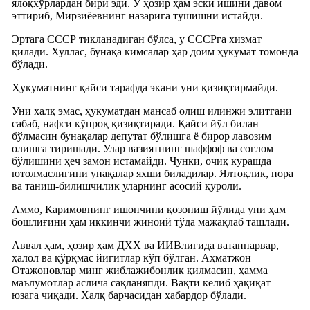
ялоқхўрлардан бири эди. У ҳозир ҳам эски ишини давом
эттириб, Мирзиёевнинг назарига тушишни истайди.
Эртага СССР тикланадиган бўлса, у СССРга хизмат
қилади. Хуллас, бунақа кимсалар ҳар доим ҳукумат томонда
бўлади.
Ҳукуматнинг қайси тарафда экани уни қизиқтирмайди.
Уни халқ эмас, ҳукуматдан мансаб олиш илинжи элитгани
сабаб, нафси кўпроқ қизиқтиради. Қайси йўл билан
бўлмасин бунақалар депутат бўлишга ё бирор лавозим
олишга тиришади. Улар вазиятнинг шаффоф ва соғлом
бўлишини ҳеч замон истамайди. Чунки, очиқ курашда
ютолмаслигини унақалар яхши биладилар. Ялтоқлик, пора
ва таниш-билишчилик уларнинг асосий қуроли.
Аммо, Каримовнинг ишончини қозониш йўлида уни ҳам
бошлиғини ҳам иккинчи жиноий тўда мажақлаб ташлади.
Аввал ҳам, ҳозир ҳам ДХХ ва ИИВлигида ватанпарвар,
ҳалол ва қўрқмас йигитлар кўп бўлган. Аҳматжон
Отажоновлар минг жиблажибонлик қилмасин, ҳамма
маълумотлар аслича сақланяпди. Вақти келиб ҳақиқат
юзага чиқади. Халқ барчасидан хабардор бўлади.