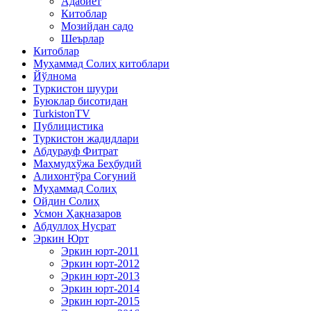
Адабиёт
Китоблар
Мозийдан садо
Шеърлар
Китоблар
Муҳаммад Солиҳ китоблари
Йўлнома
Туркистон шуури
Буюклар бисотидан
TurkistonTV
Публицистика
Туркистон жадидлари
Абдурауф Фитрат
Маҳмудхўжа Беҳбудий
Алихонтўра Соғуний
Муҳаммад Солиҳ
Ойдин Солиҳ
Усмон Ҳақназаров
Абдуллоҳ Нусрат
Эркин Юрт
Эркин юрт-2011
Эркин юрт-2012
Эркин юрт-2013
Эркин юрт-2014
Эркин юрт-2015