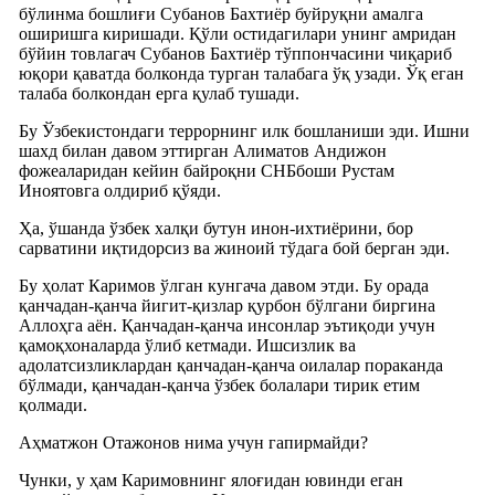
бўлинма бошлиғи Субанов Бахтиёр буйруқни амалга
оширишга киришади. Қўли остидагилари унинг амридан
бўйин товлагач Субанов Бахтиёр тўппончасини чиқариб
юқори қаватда болконда турган талабага ўқ узади. Ўқ еган
талаба болкондан ерга қулаб тушади.
Бу Ўзбекистондаги террорнинг илк бошланиши эди. Ишни
шахд билан давом эттирган Алиматов Андижон
фожеаларидан кейин байроқни СНБбоши Рустам
Иноятовга олдириб қўяди.
Ҳа, ўшанда ўзбек халқи бутун инон-ихтиёрини, бор
сарватини иқтидорсиз ва жиноий тўдага бой берган эди.
Бу ҳолат Каримов ўлган кунгача давом этди. Бу орада
қанчадан-қанча йигит-қизлар қурбон бўлгани биргина
Аллоҳга аён. Қанчадан-қанча инсонлар эътиқоди учун
қамоқхоналарда ўлиб кетмади. Ишсизлик ва
адолатсизликлардан қанчадан-қанча оилалар пораканда
бўлмади, қанчадан-қанча ўзбек болалари тирик етим
қолмади.
Аҳматжон Отажонов нима учун гапирмайди?
Чунки, у ҳам Каримовнинг ялоғидан ювинди еган