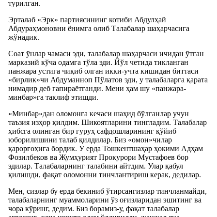
турилган.
Эрталаб «Эрк» партиясининг котиби Абдулҳай
Абдураҳмоновни ёнимга олиб Талабалар шаҳарчасига
жўнадик.
Соат ўнлар чамаси эди, талабалар шаҳарчаси ичидан ўтган
марказий кўча одамга тўла эди. Йўл четида тикланган
панжара устига чиқиб олган икки-учта кишидан биттаси
«бирлик»чи Абдуманноп Пўлатов эди, у талабаларга қарата
нимадир деб гапираётганди. Мени ҳам шу «панжара-
минбар»га таклиф этишди.
«Минбар»дан оломонга кечаси шаҳид бўлганлар учун
таъзия изҳор қилдим. Шикоятларини тингладим. Талабалар
ҳибсга олинган бир гуруҳ сафдошларининг қўйиб
юборилишини талаб қилдилар. Биз «омон»чилар
қароргоҳига бордик. У ерда Тошкентшаҳар ҳокими Адҳам
Фозилбеков ва Жумҳурият Прокурори Мустафоев бор
эдилар. Талабаларнинг талабини айтдим. Улар қабул
қилишди, фақат оломонни тинчлантириш керак, дедилар.
Мен, сизлар бу ерда бекиниб ўтирсангизлар тинчланмайди,
талабаларнинг муаммоларини ўз оғизларидан эшитинг ва
чора кўринг, дедим. Биз борамиз-у, фақат талабалар