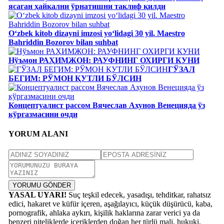
яcаган ҳайкални ўрнатишни таклиф қилди
Oʻzbek kitob dizayni imzosi yoʻlidagi 30 yil. Maestro
Bahriddin Bozorov bilan suhbat
Нўъмон РАҲИМЖОН: РАУФНИНГ ОХИРГИ КУНИ
ГЎЗАЛ
БЕГИМ: РЎМОН ҚУТЛИ БЎЛСИН
Концептуалист рассом Вячеслав Ахунов Венецияда ўз
кўргазмасини очди
YORUM ALANI
YORUMU GÖNDER
YASAL UYARI!
Suç teşkil edecek, yasadışı, tehditkar, rahatsız
edici, hakaret ve küfür içeren, aşağılayıcı, küçük düşürücü, kaba,
pornografik, ahlaka aykırı, kişilik haklarına zarar verici ya da
benzeri niteliklerde içeriklerden doğan her türlü mali, hukuki,