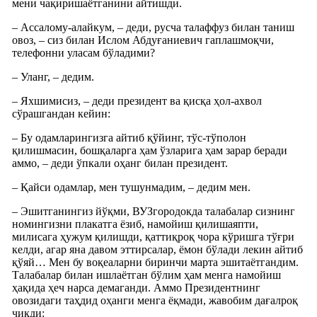
мени чақиришаётганини айтишди.
– Ассалому-алайкум, – деди, русча талаффуз билан таниш
овоз, – сиз билан Ислом Абдуғаниевич гаплашмоқчи,
телефонни уласам бўладими?
– Уланг, – дедим.
– Яхшимисиз, – деди президент ва қисқа ҳол-ахвол
сўрашгандан кейин:
– Бу одамларингизга айтиб қўйинг, тўс-тўполон
қилишмасин, бошқаларга ҳам ўзларига ҳам зарар беради
аммо, – деди ўпкали оҳанг билан президент.
– Қайси одамлар, мен тушунмадим, – дедим мен.
– Эшитганингиз йўқми, ВУЗгородокда талабалар сизнинг
номингизни плакатга ёзиб, намойиш қилишаяпти,
милисага ҳужум қилишди, қаттиқроқ чора кўришга тўғри
келди, агар яна давом эттирсалар, ёмон бўлади лекин айтиб
қўяй… Мен бу воқеаларни биринчи марта эшитаётгандим.
Талабалар билан ишлаётган бўлим ҳам менга намойиш
ҳақида ҳеч нарса демаганди. Аммо Президентнинг
овозидаги таҳдид оҳанги менга ёқмади, жавобим дағалроқ
чиқди: