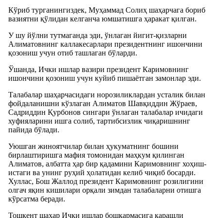
Кўриб турганингиздек, Муҳаммад Солиҳ шаҳарчага бориб
вазиятни қўлидан келганча юмшатишга ҳаракат қилган.
У шу йўлни тутмаганда эди, ўнлаган йигит-қизларни
Алиматовнинг каллакесарлари президентнинг ишончини
қозониш учун отиб ташлаган бўларди.
Ўшанда, Ички ишлар вазири президент Каримовнинг
ишончини қозониш учун куйиб пишаётган замонлар эди.
Талабалар шаҳарчасидаги норозиликлардан усталик билан
фойдаланишни кўзлаган Алиматов Шавқиддин Жўраев,
Садриддин Қурбонов сингари ўнлаган талабалар ичидаги
хуфияларини ишга солиб, тартибсизлик чиқаришнинг
пайида бўлади.
Уюшган жиноятчилар билан ҳукуматнинг бошини
бирлаштиришга мафия томонидан маҳкум қилинган
Алиматов, албатта ҳар бир қадамини Каримовнинг хоҳиш-
истаги ва унинг руҳий ҳолатидан келиб чиқиб босарди.
Хуллас, Бош Жаллод президент Каримовнинг розилигини
олгач яқин кишилари орқали зимдан талабаларни отишга
кўрсатма беради.
Тошкент шаҳар Ички ишлар бошқармасига қарашли