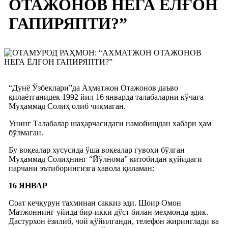
ОТАЖОНОВ НЕГА ЁЛҒОН
ГАПИРЯПТИ?”
“Дунё Ўзбеклари”да Аҳматжон Отажонов даъво
қилаётганидек 1992 йил 16 январда талабаларни кўчага
Муҳаммад Солиҳ олиб чиқмаган.
Унинг Талабалар шаҳарчасидаги намойишдан хабари ҳам
бўлмаган.
Бу воқеалар хусусида ўша воқеалар гувоҳи бўлган
Муҳаммад Солиҳнинг “Йўлнома” китобидан қуйидаги
парчани эътиборингизга ҳавола қиламан:
16 ЯНВАР
Соат кечқурун тахминан саккиз эди. Шоир Омон
Матжоннинг уйида бир-икки дўст билан меҳмонда эдик.
Дастурхон ёзилиб, чой қўйилганди, телефон жиринглади ва