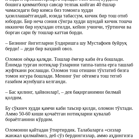
бошига қимматбоҳо савсар телпак кийган 40 ёшлар
чамасидаги бир кимса биз томонга худди
ҳазиллашаётгандай, юзида табассум, кичик бир тош отиб
юборди. Бир неча сония сўнгра худди шундай кичик тошча
иккинчи бир нуқтадан отилди, кейин учинчи, тўртинчи ва
борган сари бу тошлар каттая борди.
– Бизнинг йигитларни ўлдиришга шу Мустафоев буйруқ
берди! – деди бир ваҳший овоз.
Оломон оёққа қалқди. Тошлар ёмғир каби ёға бошлади.
Ёнимда турган нотиқлар ўзларини таппа-таппа ерга ташлаб
жуфткани рослашди. Оломон тош отишни тўхтатиб бизга
томон югура бошлади. Менинг ўнг оёғимга тош тегиб
ғазабим жунбушга келганди.
– Бас қилинг, ҳайвонлар!, – дея бақирганимни билмай
қолдим.
Бу сўкинч худди қамчи каби таъсир қилди, оломон тўхтади.
Аммо 50-60 киши қочаётган нотиқларни қувалаб
бораётганини кўрдим.
Оломонни қайтадан ўтиртирдик. Талабаларга «сизлар
жанжал қилмаймиз, деб сўз бердингизлар, аммо аҳдингизга