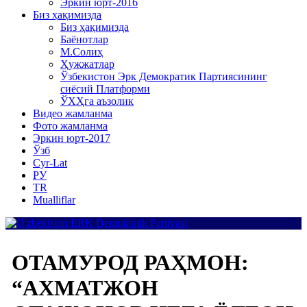
Эркин юрт-2016
Биз ҳақимизда
Биз ҳақимизда
Баёнотлар
М.Солиҳ
Ҳужжатлар
Ўзбекистон Эрк Демократик Партиясининг
сиёсий Платформи
ЎХҲга аъзолик
Видео жамланма
Фото жамланма
Эркин юрт-2017
Ўзб
Cyr-Lat
РУ
TR
Mualliflar
ОТАМУРОД РАҲМОН:
“АХМАТЖОН