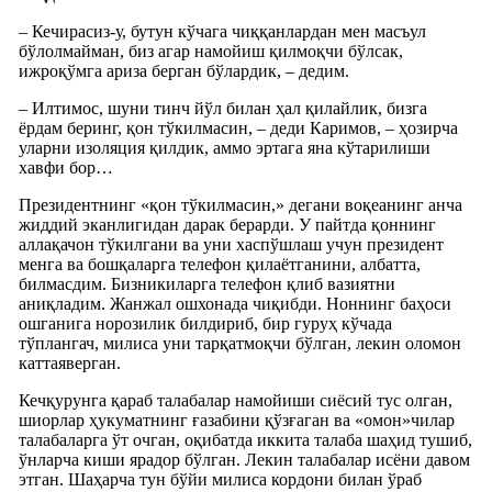
– Кечирасиз-у, бутун кўчага чиққанлардан мен масъул
бўлолмайман, биз агар намойиш қилмоқчи бўлсак,
ижроқўмга ариза берган бўлардик, – дедим.
– Илтимос, шуни тинч йўл билан ҳал қилайлик, бизга
ёрдам беринг, қон тўкилмасин, – деди Каримов, – ҳозирча
уларни изоляция қилдик, аммо эртага яна кўтарилиши
хавфи бор…
Президентнинг «қон тўкилмасин,» дегани воқеанинг анча
жиддий эканлигидан дарак берарди. У пайтда қоннинг
аллақачон тўкилгани ва уни хаспўшлаш учун президент
менга ва бошқаларга телефон қилаётганини, албатта,
билмасдим. Бизникиларга телефон қлиб вазиятни
аниқладим. Жанжал ошхонада чиқибди. Ноннинг баҳоси
ошганига норозилик билдириб, бир гуруҳ кўчада
тўплангач, милиса уни тарқатмоқчи бўлган, лекин оломон
каттаяверган.
Кечқурунга қараб талабалар намойиши сиёсий тус олган,
шиорлар ҳукуматнинг ғазабини қўзғаган ва «омон»чилар
талабаларга ўт очган, оқибатда иккита талаба шаҳид тушиб,
ўнларча киши ярадор бўлган. Лекин талабалар исёни давом
этган. Шаҳарча тун бўйи милиса кордони билан ўраб