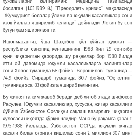
ҳужжатларни келтираман: “Медицина” газетасида
босилган (1.03.1989 й.) “Преодолеть кризис” мақоласида
“Жумҳурият болалар ўлими ва юқумли касалликлар сони
узоқ йиллар яширилиб келинди” дейилади. Лекин бу сон
бугун ҳам яширилаяпти.
Ишонмасангиз, ўша Шаҳобов қўл қўйган ҳужжат —
республика санэпид кенгашининг 1988 йил 29 сентябр
куни чиқарилган қарорида шу рақамлар бор: 1988 йилда
етти ой давомида юқумли касалликларга чалинганлар
сони Ховос туманида 68 фойиз, “Ворошилов” туманида —
74,9 фоийз, Сирдарё туманида 80,7 фойиз, “Оқ олтин”
туманида эса, 83 фойизга яшириб келинган.
Бу жиноятга ким жавоб беради, деб хитоб этади шифокор
Расулев. Юқумли касалликлар, хусусан, жигар касаллиги
бўйича Ўзбекистон Соғлиқни сақлаш вазирлиги чиқарган
хулосаси ниҳоятда қўрқинчлидир. Мана бу рақамга қаранг:
1975-1988 йилларда Ўзбекистон ССРда юқумли жигар
касали билан оғриган кишилар сони 2 миллион 307 минг