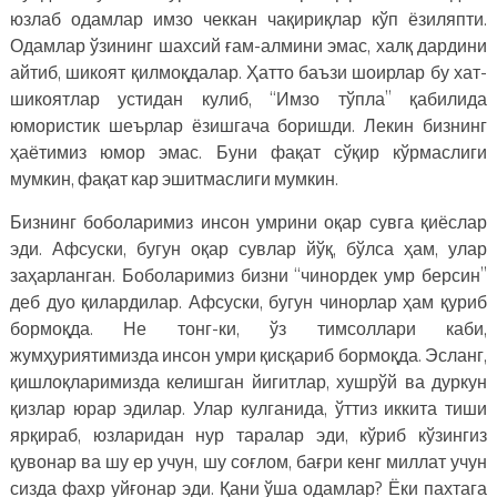
юзлаб одамлар имзо чеккан чақириқлар кўп ёзиляпти.
Одамлар ўзининг шахсий ғам-алмини эмас, халқ дардини
айтиб, шикоят қилмоқдалар. Ҳатто баъзи шоирлар бу хат-
шикоятлар устидан кулиб, “Имзо тўпла” қабилида
юмористик шеърлар ёзишгача боришди. Лекин бизнинг
ҳаётимиз юмор эмас. Буни фақат сўқир кўрмаслиги
мумкин, фақат кар эшитмаслиги мумкин.
Бизнинг боболаримиз инсон умрини оқар сувга қиёслар
эди. Афсуски, бугун оқар сувлар йўқ, бўлса ҳам, улар
заҳарланган. Боболаримиз бизни “чинордек умр берсин”
деб дуо қилардилар. Афсуски, бугун чинорлар ҳам қуриб
бормоқда. Не тонг-ки, ўз тимсоллари каби,
жумҳуриятимизда инсон умри қисқариб бормоқда. Эсланг,
қишлоқларимизда келишган йигитлар, хушрўй ва дуркун
қизлар юрар эдилар. Улар кулганида, ўттиз иккита тиши
ярқираб, юзларидан нур таралар эди, кўриб кўзингиз
қувонар ва шу ер учун, шу соғлом, бағри кенг миллат учун
сизда фахр уйғонар эди. Қани ўша одамлар? Ёки пахтага