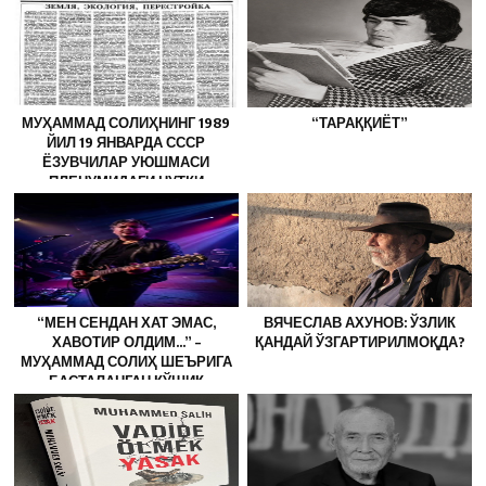
МУҲАММАД СОЛИҲНИНГ 1989
“ТАРАҚҚИЁТ”
ЙИЛ 19 ЯНВАРДА СССР
ЁЗУВЧИЛАР УЮШМАСИ
ПЛЕНУМИДАГИ НУТҚИ
“МЕН СЕНДАН ХАТ ЭМАС,
ВЯЧЕСЛАВ АХУНОВ: ЎЗЛИК
ХАВОТИР ОЛДИМ…” –
ҚАНДАЙ ЎЗГАРТИРИЛМОҚДА?
МУҲАММАД СОЛИҲ ШЕЪРИГА
БАСТАЛАНГАН ҚЎШИҚ