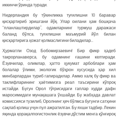
иккинчи ўринда туради.
Нидерландия бу тўкинликка туғилишни 10 баравар
қисқартириб эришгани йўқ. Улар оилани ҳам бошқача
“планлаштирдилар”, одамларнинг турмуш даражаси
баланд бўлса, туғилишни маъмурий йўл билан
қисқартирига ҳожат қолмаслигини биладилар…
Ҳурматли Озод Бобомирзаевич! Бир фикр ҳадеб
такрорланаверса, бу одамнинг ғашини келтиради.
Ёзувчилар, олимлар, ҳатто ҳукумат арбоблари ҳам
болалар ўлими, экологик бўҳрон хусусида ҳар хил
минбарлардан туриб гапирадилар. Аммо халқ бу фикр ва
таклифларининг ҳаётимизга реал таъсирини кўпроқ
истайди. Бугун Орол тўғрисидаги гаплар худди дафн
маросимидаги мунақашага ўхшайди. Бу жабҳада давлат
комиссияси тузилиб, Оролнинг ҳеч бўлмса бугунги сатҳини
сақлаб қолиш учун пул ажратилган. Бу яхши тадбир. Лекин
яқинда қорақалпоғистонлик ёзувчи дўстим менга қўнғироқ