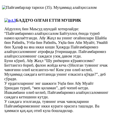
БАДДУО ОЛГАН ЕТТИ МУШРИК
Абдуллоҳ бин Маъсуд шундай хотирлайди:
“Пайғамбаримиз алайҳиссалом Байтуллоҳ ёнида туриб
намоз қилаётганди. Абу Жаҳл ва унинг оғайнилари Шайба
бин Рабийъ, Утба бин Рабийъ, Уқба бин Аби Муайт, Умайй
бин Ҳалаф ва яна икки киши Ҳижрда Пайғамбаримиз
алайҳиссаломнинг атрофида ўтиришарди. Пайғамбаримиз
алайҳиссаломнинг саждаси узоқ давом этди.
Буни кўриб, Абу Жаҳл “Шу риёкорни кўраяпсизми?
Биттангиз бориб, фалон жойда кеча сўйилган туянинг ичак
чавоғини олиб келсангиз-чи! Ким уни олиб келиб,
Муҳаммад саждага кетганида унинг елкасига қўяди?”, деб
сўради.
У ердагиларнинг энг шаккоги Уқба бин Абу Муайт
ўрнидан туриб, “мен қиламан”, деб чопиб кетди.
Ишкамбани олиб келиб, Пайғамбаримиз алайҳиссаломнинг
саждага кетишини кутди.
У саждага эгилганда, туянинг ичак чавоқларини
Пайғамбаримизнинг икки кураги орасига ташлади. Ва
ҳаммаси қаҳ-қаҳ отиб кула бошладилар.