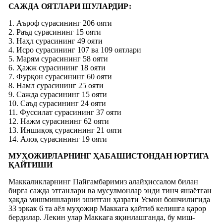
САЖДА ОЯТЛАРИ ШУЛАРДИР:
1. Аъроф сурасининг 206 ояти
2. Раъд сурасининг 15 ояти
3. Наҳл сурасининг 49 ояти
4. Исро сурасининг 107 ва 109 оятлари
5. Марям сурасининг 58 ояти
6. Ҳажж сурасининг 18 ояти
7. Фурқон сурасининг 60 ояти
8. Намл сурасининг 25 ояти
9. Сажда сурасининг 15 ояти
10. Саъд сурасининг 24 ояти
11. Фуссилат сурасининг 37 ояти
12. Нажм сурасининг 62 ояти
13. Иншиқоқ сурасининг 21 ояти
14. Алоқ сурасининг 19 ояти
МУҲОЖИРЛАРНИНГ ҲАБАШИСТОНДАН ЮРТИГА
ҚАЙТИШИ
Маккаликларнинг Пайғамбаримиз алайҳиссалом билан
бирга сажда этганлари ва мусулмонлар энди тинч яшаётган
ҳақда мишмишларни эшитган ҳазрати Усмон бошчилигида
33 эркак 6 та аёл муҳожир Маккага қайтиб келишга қарор
бердилар. Лекин улар Маккага яқинлашганда, бу миш-