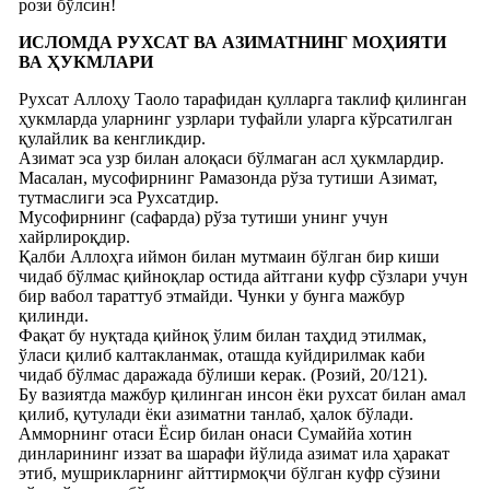
рози бўлсин!
ИСЛОМДА РУХСАТ ВА АЗИМАТНИНГ МОҲИЯТИ
ВА ҲУКМЛАРИ
Рухсат Аллоҳу Таоло тарафидан қулларга таклиф қилинган
ҳукмларда уларнинг узрлари туфайли уларга кўрсатилган
қулайлик ва кенгликдир.
Азимат эса узр билан алоқаси бўлмаган асл ҳукмлардир.
Масалан, мусофирнинг Рамазонда рўза тутиши Азимат,
тутмаслиги эса Рухсатдир.
Мусофирнинг (сафарда) рўза тутиши унинг учун
хайрлироқдир.
Қалби Аллоҳга иймон билан мутмаин бўлган бир киши
чидаб бўлмас қийноқлар остида айтгани куфр сўзлари учун
бир вабол тараттуб этмайди. Чунки у бунга мажбур
қилинди.
Фақат бу нуқтада қийноқ ўлим билан таҳдид этилмак,
ўласи қилиб калтакланмак, оташда куйдирилмак каби
чидаб бўлмас даражада бўлиши керак. (Розий, 20/121).
Бу вазиятда мажбур қилинган инсон ёки рухсат билан амал
қилиб, қутулади ёки азиматни танлаб, ҳалок бўлади.
Амморнинг отаси Ёсир билан онаси Сумаййа хотин
динларининг иззат ва шарафи йўлида азимат ила ҳаракат
этиб, мушрикларнинг айттирмоқчи бўлган куфр сўзини