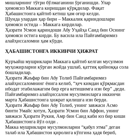
мишларнинг тўғри бўлмаганини ўрганишди. Улар
ҳимоясиз Маккага киришдан қўрқдилар. Фақат
Ҳaбашистонга қайтиб кетиш ҳам оғир келди.
Шунда улардан ҳар бири – Маккалик қариндошлари
ҳимояси остида – Маккага кирдилар.
Ҳазрати Усмон қариндоши Абу Уҳайҳа Саид бин Оснинг
ҳимояси остига кирди. Бу васила ила Пайғамбаримиз
алайҳиссаломни ҳам кўрди.
ҲАБАШИСТОНГА ИККИНЧИ ҲИЖРАТ
Қуръайш мушриклари Маккага қайтиб келган мусулмон
муҳожирларни кўрган жойда ушлаб, қаттиқ қийноққа сола
бошладилар.
Ҳазрати Жаъфар бин Абу Толиб Пайғамбаримиз
алайҳиссаломнинг ёнига келиб, “ҳеч кимдан қўрқмасдан
ибодат этабилажагим бир ерга кетишимга изн бер” ,деди.
Пайғамбаримиз алайҳиссалом мусулмонларга иккинчи
марта Ҳабашистонга ҳижрат қилишга изн берди.
Ҳазрати Жаъфар бин Абу Толиб, унинг завжаси Асмо
бинти Умайс хотун, Ҳазрати Усмон бин Аффон, унинг
завжаси Ҳазрати Рукия, Амр бин Саид каби юз бир киши
Ҳабашистонга йўл олди .
Макка мушриклари мусулмонларни “қабул этма” деган
талаб ила Ҳабашистон қиролига кўпгина ҳадя бериб,