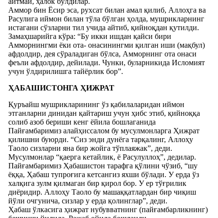
айтмай, ҳалок бўлдилар.
Аммор бин Ёсир эса, рухсат билан амал қилиб, Аллоҳга ва
Расулига иймон билан тўла бўлган ҳолда, мушрикларнинг
истагани сўзларни тил учида айтиб, қийноқдан қутилди.
Замаҳшарийга кўра: “Бу икки ишдан қайси бири
Амморнингми ёки ота- онасинингми қилган иши (мақбул)
афдолдир, дея сўраладиган бўлса, Амморнинг ота онаси
феъли афдолдир, дейилади. Чунки, буларникида Исломият
учун ўлдирилишга тайёрлик бор”.
ҲАБАШИСТОНГА ҲИЖРАТ
Қуръайш мушрикларининг ўз қабилаларидан иймон
этганларни динидан қайтариш учун ҳибс этиб, қийноққа
солиб азоб бериши кенг ёйила бошлаганида
Пайғамбаримиз алайҳиссалом бу мусулмонларга Ҳижрат
қилишни буюрди. “Сиз энди дунёга тарқалинг, Аллоҳу
Таоло сизларни яна бир жойга тўплаяжак”, деди.
Мусулмонлар “қаерга кетайлик, ё Расулуллоҳ”, дедилар.
Пайғамбаримиз Ҳабашистон тарафга қўлини чўзиб, “шу
ёққа, Ҳабаш тупроғига кетсангиз яхши бўлади. У ерда ўз
халқига зулм қилмаган бир қирол бор. У ер тўғрилик
диёридир. Аллоҳу Таоло бу машаққатлардан бир чиқиш
йўли очгунича, сизлар у ерда қолинглар”, деди.
Ҳабаш ўлкасига ҳижрат нубувватнинг (пайғамбарликнинг)