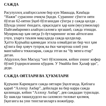
САЖДА
Расулуллоҳ алайҳиссалом бир кун Маккада, Каъбада
“Нажм” сурасини очиқча ўқиди. Суранинг сўнгги ояти
бўлган 62-оятни ўқиб бўлганидан сўнгра у сажда қилди .
Шунда унинг ёнидаги, орқасидаги ҳар ким (мусулмонлар)
Пайғамбаримиз алайҳиссаломга эргашиб, сажда этишди.
Мушриклар ҳам оятда ўз бутларининг исми айтилгани
учун, уларга таъзим мақсадида сажда қилдилар.
Ҳатто Қуръайш қавмидан эгила олмайдиган бир чол ҳам
қўлига бир ҳовуч тупроқ ва ёки чағиртош олиб уни
манглайига теккизарак, сажда этган ва “бу менга етар”
деган.
Абдуллоҳ бин Масъуд “онт бўлсинким, кейин унинг кофир
бўлиб ўлдирилганини кўрдим. У Умаййа бин Ҳалаф эди”,
деди.
САЖДА ОЯТЛАРИ ВА ҲУКМЛАРИ
Қуръони Каримдаги сажда оятлари ўқилганда, Қиблага
қараб “Аллоҳу Акбар”, дейилади ва бир карра сажда
қилинади, кейин “Аллоҳу Акбар”, дея саждадан турилади.
Бу шаклда ташаҳҳудсиз ва саломсиз тиловат қилмоқ
ўқиганга ва уни тинглаганларга вожибдир.