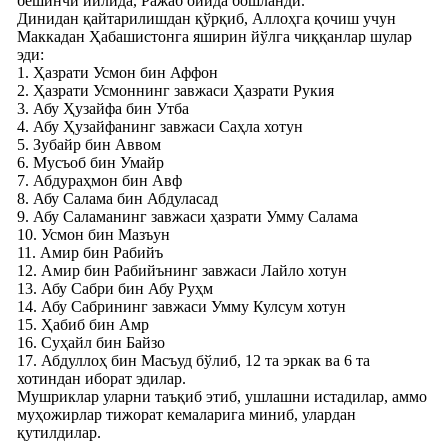
бешинчи йилида, Ражаб ойида бошланди.
Динидан қайтарилишдан қўрқиб, Аллоҳга қочиш учун
Маккадан Ҳабашистонга яширин йўлга чиққанлар шулар
эди:
1. Ҳазрати Усмон бин Аффон
2. Ҳазрати Усмоннинг завжаси Ҳазрати Рукия
3. Абу Ҳузайфа бин Утба
4. Абу Ҳузайфанинг завжаси Саҳла хотун
5. Зубайр бин Аввом
6. Мусъоб бин Умайр
7. Абдураҳмон бин Авф
8. Абу Салама бин Абдуласад
9. Абу Саламанинг завжаси ҳазрати Умму Салама
10. Усмон бин Мазъун
11. Амир бин Рабийъ
12. Амир бин Рабийънинг завжаси Лайло хотун
13. Абу Сабри бин Абу Руҳм
14. Абу Сабрининг завжаси Умму Кулсум хотун
15. Ҳабиб бин Амр
16. Суҳайл бин Байзо
17. Абдуллоҳ бин Масъуд бўлиб, 12 та эркак ва 6 та
хотиндан иборат эдилар.
Мушриклар уларни таъқиб этиб, ушлашни истадилар, аммо
муҳожирлар тижорат кемаларига миниб, улардан
қутилдилар.