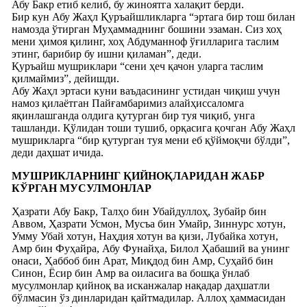
Абу Бакр етиб келиб, бу жиноятга халақит берди.
Бир кун Абу Жаҳл Қуръайшликларга “эртага бир тош билан
намозда ўтирган Муҳаммаднинг бошини эзаман. Сиз хоҳ
мени ҳимоя қилинг, хоҳ Абдуманноф ўғилларига таслим
этинг, барибир бу ишни қиламан”, деди.
Қуръайш мушриклари “сени ҳеч қачон уларга таслим
қилмаймиз”, дейишди.
Абу Жаҳл эртаси куни ваъдасининг устидан чиқиш учун
намоз қилаётган Пайғамбаримиз алайҳиссаломга
яқинлашганда олдига қутурган бир туя чиқиб, унга
ташланди. Қўлидан тоши тушиб, орқасига қочган Абу Жаҳл
мушрикларга “бир қутурган туя мени еб қўймоқчи бўлди”,
деди даҳшат ичида.
МУШРИКЛАРНИНГ ҚИЙНОҚЛАРИДАН ЖАБР
КЎРГАН МУСУЛМОНЛАР
Ҳазрати Абу Бакр, Талҳо бин Убайдуллоҳ, Зубайр бин
Аввом, Ҳазрати Усмон, Мусъа бин Умайр, Зиннурс хотун,
Умму Убай хотун, Наҳдия хотун ва қизи, Лубайка хотун,
Амр бин Фуҳайра, Абу Фунайҳа, Билол Ҳабаший ва унинг
онаси, Ҳаббоб бин Арат, Миқдод бин Амр, Суҳайб бин
Синон, Ёсир бин Амр ва оиласига ва бошқа ўнлаб
мусулмонлар қийноқ ва исканжалар нақадар даҳшатли
бўлмасин ўз динларидан қайтмадилар. Аллоҳ ҳаммасидан