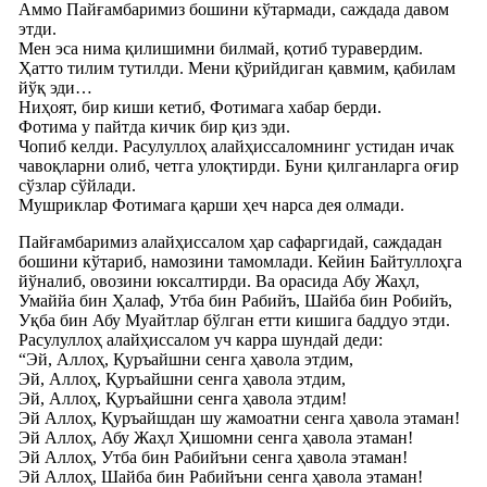
Аммо Пайғамбаримиз бошини кўтармади, саждада давом
этди.
Мен эса нима қилишимни билмай, қотиб туравердим.
Ҳатто тилим тутилди. Мени қўрийдиган қавмим, қабилам
йўқ эди…
Ниҳоят, бир киши кетиб, Фотимага хабар берди.
Фотима у пайтда кичик бир қиз эди.
Чопиб келди. Расулуллоҳ алайҳиссаломнинг устидан ичак
чавоқларни олиб, четга улоқтирди. Буни қилганларга оғир
сўзлар сўйлади.
Мушриклар Фотимага қарши ҳеч нарса дея олмади.
Пайғамбаримиз алайҳиссалом ҳар сафаргидай, саждадан
бошини кўтариб, намозини тамомлади. Кейин Байтуллоҳга
йўналиб, овозини юксалтирди. Ва орасида Абу Жаҳл,
Умаййа бин Ҳалаф, Утба бин Рабийъ, Шайба бин Робийъ,
Уқба бин Абу Муайтлар бўлган етти кишига баддуо этди.
Расулуллоҳ алайҳиссалом уч карра шундай деди:
“Эй, Аллоҳ, Қуръайшни сенга ҳавола этдим,
Эй, Аллоҳ, Қуръайшни сенга ҳавола этдим,
Эй, Аллоҳ, Қуръайшни сенга ҳавола этдим!
Эй Аллоҳ, Қуръайшдан шу жамоатни сенга ҳавола этаман!
Эй Аллоҳ, Абу Жаҳл Ҳишомни сенга ҳавола этаман!
Эй Аллоҳ, Утба бин Рабийъни сенга ҳавола этаман!
Эй Аллоҳ, Шайба бин Рабийъни сенга ҳавола этаман!