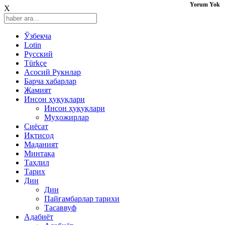
Yorum Yok
X
Ўзбекча
Lotin
Русский
Türkçe
Асосий Рукнлар
Барча хабарлар
Жамият
Инсон ҳуқуқлари
Инсон ҳуқуқлари
Муҳожирлар
Сиёсат
Иқтисод
Mаданият
Минтақа
Таҳлил
Тарих
Дин
Дин
Пайғамбарлар тарихи
Тасаввуф
Адабиёт