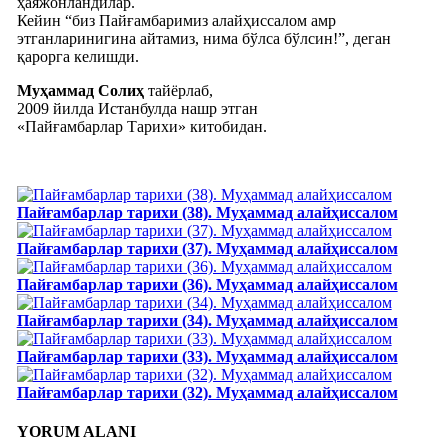
ҳаяжонландилар.
Кейин “биз Пайғамбаримиз алайҳиссалом амр
этганларинигина айтамиз, нима бўлса бўлсин!”, деган
қарорга келишди.
Муҳаммад Солиҳ
тайёрлаб,
2009 йилда Истанбулда нашр этган
«Пайғамбарлар Тарихи» китобидан.
Пайғамбарлар тарихи (38). Муҳаммад алайҳиссалом
Пайғамбарлар тарихи (37). Муҳаммад алайҳиссалом
Пайғамбарлар тарихи (36). Муҳаммад алайҳиссалом
Пайғамбарлар тарихи (34). Муҳаммад алайҳиссалом
Пайғамбарлар тарихи (33). Муҳаммад алайҳиссалом
Пайғамбарлар тарихи (32). Муҳаммад алайҳиссалом
YORUM ALANI