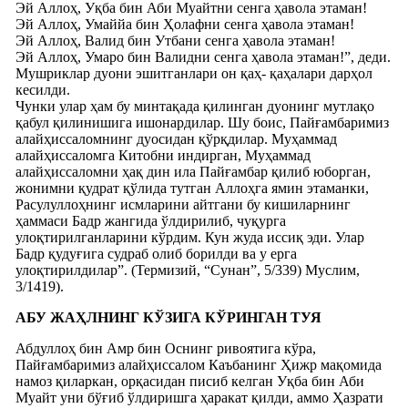
Эй Аллоҳ, Уқба бин Аби Муайтни сенга ҳавола этаман!
Эй Аллоҳ, Умаййа бин Ҳолафни сенга ҳавола этаман!
Эй Аллоҳ, Валид бин Утбани сенга ҳавола этаман!
Эй Аллоҳ, Умаро бин Валидни сенга ҳавола этаман!”, деди.
Мушриклар дуони эшитганлари он қаҳ- қаҳалари дарҳол
кесилди.
Чунки улар ҳам бу минтақада қилинган дуонинг мутлақо
қабул қилинишига ишонардилар. Шу боис, Пайғамбаримиз
алайҳиссаломнинг дуосидан қўрқдилар. Муҳаммад
алайҳиссаломга Китобни индирган, Муҳаммад
алайҳиссаломни ҳақ дин ила Пайғамбар қилиб юборган,
жонимни қудрат қўлида тутган Аллоҳга ямин этаманки,
Расулуллоҳнинг исмларини айтгани бу кишиларнинг
ҳаммаси Бадр жангида ўлдирилиб, чуқурга
улоқтирилганларини кўрдим. Кун жуда иссиқ эди. Улар
Бадр қудуғига судраб олиб борилди ва у ерга
улоқтирилдилар”. (Термизий, “Сунан”, 5/339) Муслим,
3/1419).
АБУ ЖАҲЛНИНГ КЎЗИГА КЎРИНГАН ТУЯ
Абдуллоҳ бин Амр бин Оснинг ривоятига кўра,
Пайғамбаримиз алайҳиссалом Каъбанинг Ҳижр мақомида
намоз қиларкан, орқасидан писиб келган Уқба бин Аби
Муайт уни бўғиб ўлдиришга ҳаракат қилди, аммо Ҳазрати