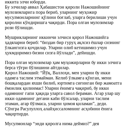
иккита элчи юборди.
Бу элчилар аввал Ҳабашистон қироли Нажошийнинг
мулозимларига пора бериб, уларнинг муҳожир
мусулмонларнинг қўлини боғлаб, уларга берилиши учун
қиролни кўндиришга чақирди. Пора олган мулозимлар
рози бўлишди.
Мушрикларнинг иккинчи элчиси қирол Нажошийга
ҳадяларни бериб: “биздан бир гуруҳ ақлсиз ёшлар сизнинг
ўлкангизга қочдилар. Уларни олиб кетишимиз учун
ҳукмдоримиз бизни сизга йўллади”, дейишди.
Пора олган мулозимлар ҳам муҳожирларни бу икки элчига
берса тўғри бўлишини айтдилар.
Қирол Нажоший: “Йўқ, Валлоҳи, мен уларни бу икки
одамга таслим этмайман. Келиб ўлкамга қўнган, мени
бошқалардан яхши билиб, юртимга сиғинган бир жамоатга
ёмонлик қилинмас! Уларни ёнимга чақириб, бу икки
одамнинг гапи ҳақида уларга савол бераман. Агар улар шу
икки одамнинг дегани каби бўлсалар, уларни таслим
этаман, агар бўлмаса, уларни ҳимоя қиламан”, деди.
Сўнгра Расулуллоҳ алайҳиссаломнинг асҳобини ёнига
чақиртирди.
Мусулмонлар “энди қиролга нима деймиз?” дея