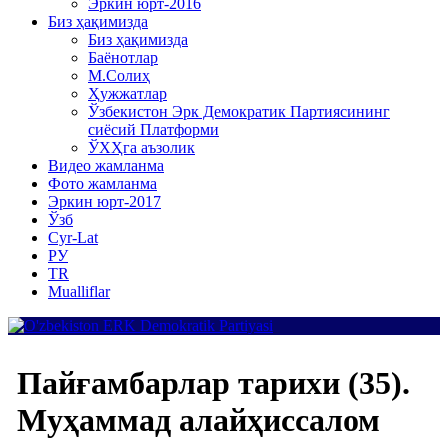
Эркин юрт-2016
Биз ҳақимизда
Биз ҳақимизда
Баёнотлар
М.Солиҳ
Ҳужжатлар
Ўзбекистон Эрк Демократик Партиясининг
сиёсий Платформи
ЎХҲга аъзолик
Видео жамланма
Фото жамланма
Эркин юрт-2017
Ўзб
Cyr-Lat
РУ
TR
Mualliflar
Пайғамбарлар тарихи (35).
Муҳаммад алайҳиссалом