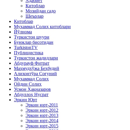
Адабиёт
Китоблар
Мозийдан садо
Шеърлар
Китоблар
Муҳаммад Солиҳ китоблари
Йўлнома
Туркистон шуури
Буюклар бисотидан
TurkistonTV
Публицистика
Туркистон жадидлари
Абдурауф Фитрат
Маҳмудхўжа Беҳбудий
Алихонтўра Соғуний
Муҳаммад Солиҳ
Ойдин Солиҳ
Усмон Ҳақназаров
Абдуллоҳ Нусрат
Эркин Юрт
Эркин юрт-2011
Эркин юрт-2012
Эркин юрт-2013
Эркин юрт-2014
Эркин юрт-2015