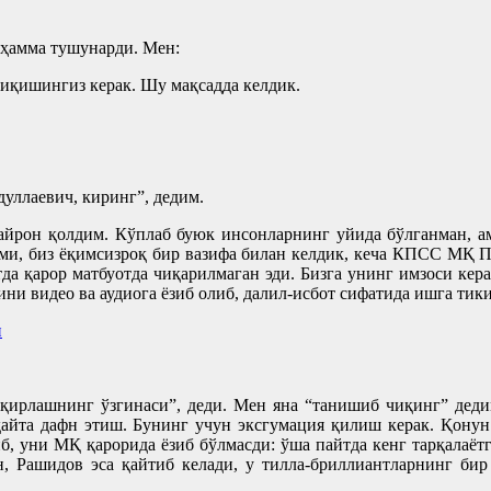
 ҳамма тушунарди. Мен:
чиқишингиз керак. Шу мақсадда келдик.
уллаевич, киринг”, дедим.
ҳайрон қолдим. Кўплаб буюк инсонларнинг уйида бўлганман, 
изми, биз ёқимсизроқ бир вазифа билан келдик, кеча КПСС МҚ 
 қарор матбуотда чиқарилмаган эди. Бизга унинг имзоси кера
и видео ва аудиога ёзиб олиб, далил-исбот сифатида ишга тик
қирлашнинг ўзгинаси”, деди. Мен яна “танишиб чиқинг” деди
 қайта дафн этиш. Бунинг учун эксгумация қилиш керак. Қон
либ, уни МҚ қарорида ёзиб бўлмасди: ўша пайтда кенг тарқала
, Рашидов эса қайтиб келади, у тилла-бриллиантларнинг би