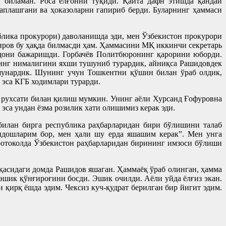
 биламан. Роса ёлғонни тўқиди. Қайта дафн этишда қандай
аплашгани ва ҳоказоларни гапириб берди. Буларнинг ҳаммаси
лика прокурори) даволанишда эди, мен Ўзбекистон прокурори
иров бу ҳақда билмасди ҳам. Ҳаммасини МҚ иккинчи секретарь
дони бажаришди. Горбачёв Политбюронинг қарорини юборди.
нинг нималигини яхши тушуниб турардик, айниқса Рашидовдек
шунардик. Шунинг учун Тошкентни қўшин билан ўраб олдик,
 эса КГБ ходимлари турарди.
и рухсати билан қилиш мумкин. Унинг аёли Хурсанд Ғофуровна
эса ундан ёзма розилик хати олишимиз керак эди.
илан бирга республика раҳбарларидан бири бўлишини талаб
ндошларим бор, мен ҳали шу ерда яшашим керак”. Мен унга
протоколда Ўзбекистон раҳбарларидан бирининг имзоси бўлиши
қасидаги домда Рашидов яшаган. Ҳаммаёқ ўраб олинган, ҳамма
 эшик қўнғироғини босди. Эшик очилди. Аёли уйда ёлғиз экан.
 қирқ ёшда эдим. Чексиз куч-қудрат берилган бир йигит эдим.