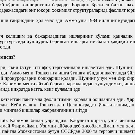
б кўриш топшириғини берарди. Бородин Брежнев билан шахса
даражасидаги энг юқори ҳокимият структураларида фаолият юр
ши ғайриоддий ҳол эмас эди. Аммо ўша 1984 йилнинг кузидаги 
дуч келишим ва бажариладиган ишларнинг кўлами қанчалик
ратурасида йўл-йўриқ берилган ишларга нисбатан ҳақиқий иш
с эди.
нмисиз?
ари, яъни бутун иттифоқ терговчилари ишлаётган эди. Шунинг
ганди. Аммо мени Тошкентга ишга ўтишга кўндиришаётганда ўйла
лий прокурорларни бошқариш қолади. Шунинг учун мен бир-бир 
 Каримов менга айтиб берган нарсаларидан тушундимки, ишни
нда ниҳоятда катта, кенг кўламли эди.
 кетаётган пайтимда фаолиятимни қоралаш бошланган эди. Ҳар к
лди. Кейинчалик Тошкентдан Целиноградга ўтказилганимд
ли минглаб кишилар жабрланганини айтди.
либ, Каримов билан учрашдим. Қабулига киргач, унга айтди
дамай ўтирмайман. Ўзимни айбдор деб ҳисобламайман, мен ҳеч
а пайтда Ўзбекистонда бутун СССРдан 3000 та терговчи ишлаёт