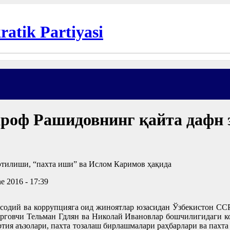
роф Рашидовнинг қайта дафн 
ne 2016 - 17:39
одий ва коррупцияга оид жиноятлар юзасидан Ўзбекистон ССР
рговчи Тельман Гдлян ва Николай Ивановлар бошчилигидаги ко
ртия аъзолари, пахта тозалаш бирлашмалари раҳбарлари ва пахта