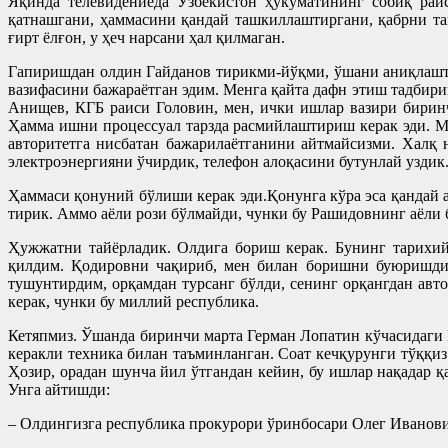
Яқинда телевидениеда Ўзбекистон ҳукуматининг собиқ раи
қатнашгани, ҳаммасини қандай ташкиллаштиргани, қабрни та
ғирт ёлғон, у ҳеч нарсани ҳал қилмаган.
Гапиришдан олдин Гайданов тирикми-йўқми, ўшани аниқлашти
вазифасини бажараётган эдим. Менга қайта дафн этиш тадбир
Анищев, КГБ раиси Головин, мен, ички ишлар вазири бирин
Ҳамма ишни процессуал тарзда расмийлаштириш керак эди. М
авторитетга нисбатан бажарилаётганини айтмайсизми. Халқ
электроэнергияни ўчирдик, телефон алоқасини бутунлай уздик
Ҳаммаси қонуний бўлиши керак эди.Қонунга кўра эса қандай 
тирик. Аммо аёли рози бўлмайди, чунки бу Рашидовнинг аёли б
Ҳужжатни тайёрладик. Олдига бориш керак. Бунинг тарихи
қилдим. Қодировни чақириб, мен билан боришни буюришди.
тушунтирдим, орқамдан турсанг бўлди, сенинг орқангдан авт
керак, чунки бу миллий республика.
Кетяпмиз. Ўшанда биринчи марта Герман Лопатин кўчасидаги 
керакли техника билан таъминланган. Соат кечқурунги тўққиз
Ҳозир, орадан шунча йил ўтгандан кейин, бу ишлар нақадар қ
Унга айтишди:
– Олдингизга республика прокурори ўринбосари Олег Иванови