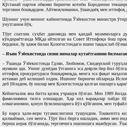
Қўстанай партия обкоми биринчи котиби Бородинни текшири
терговни бошқардим. Айтмоқчиманки, ўшандаёқ мен иттифоқ 
Шунинг учун менинг кабинетимда Ўзбекистон министри ўтири
унутганим йўқ.
Тўрт соатлик суҳбат давомида мен қандай муаммоларга 
кўндираётганда МҚда айтилган ва Совет Иттифоқи бош проку
бердики, бу ҳажм билан Қозоғистондаги ишни таққослаб бўлма
– Яъни Ўзбекистонда сизни нималар кутаётганини билмага
– Ўшанда Ўзбекистонда Гдлян, Любимов, Свидерский гуруҳл
мумкин эди. Унинг дунёдан ўтганига эса деярли бир йил бўл
иттифоқ прокуратураси бошқармоқда, менга эса фақат маҳал
кетаман деб келишиб олдик. Ишнинг биринчи ойларида Ислом
деб ўйладим, бу ишлар мен Қозоғистонда қилган ишларга қарага
Кейинчалик яна битта қизиқ учрашув бўлган. Мен 1989 йилда
фамилиямни тилга олишарди. Ҳар хил варақалар пайдо бў
олмаганимни, қонун бузилишларига йўл қўйганим, мен туфай
Бу нарса ҳали-вери тугамаслигини тушундим. Тошкентга ке
қилмайман, сен менга. Тўрт йил бирга ишладик, аммо мен ин
бериш керак бўлганида, терговчига ишонишга мажбурсан. Ўш