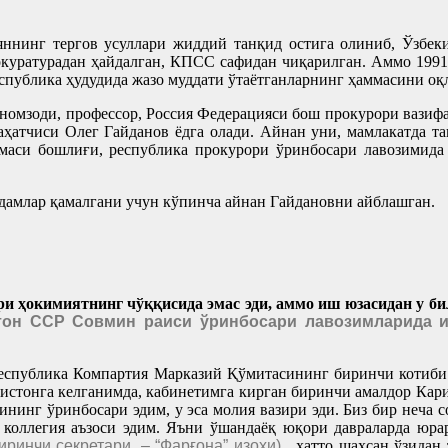
ляннинг тергов усуллари жиддий танқид остига олиниб, Ўзбек
окуратурадан ҳайдалган, КПСС сафидан чиқарилган. Аммо 1991
спублика ҳудудида жазо муддати ўтаётганларнинг ҳаммасини оқ
номзоди, профессор, Россия Федерацияси бош прокурори вазиф
лаҳатчиси Олег Гайданов ёдга олади. Айнан уни, мамлакатда т
маси бошлиғи, республика прокурори ўринбосари лавозимида 
одамлар қамалгани учун кўпинча айнан Гайдановни айблашган.
ри ҳокимиятнинг чўққисида эмас эди, аммо иш юзасидан у б
тон ССР Совмин раиси ўринбосари лавозимларида и
республика Компартия Марказий Қўмитасининг биринчи котиби 
истонга келганимда, кабинетимга кирган биринчи амалдор Кари
нинг ўринбосари эдим, у эса молия вазири эди. Биз бир неча 
 коллегия аъзоси эдим. Яъни ўшандаёқ юқори давраларда юр
ринчи секретари. – “Фарғона” изоҳи)
, ҳатто шахсан ўзидан