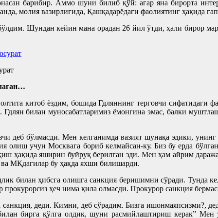
онасан барибир. Аммо шуни билиб қўй: агар яна бирорта инте
ланда, молия вазирлигида, Қашқадарёдаги фаолиятинг ҳақида г
ўлдим. Шундан кейин мана орадан 26 йил ўтди, ҳали бирор мар
урат
благан…
олтита китоб ёздим, бошида Гдляннинг терговчи сифатидаги фа
. Гдлян билан муносабатларимиз ёмонгина эмас, балки муштла
говчи деб бўлмасди. Мен келганимда вазият шунақа эдики, унин
ция олиш учун Москвага бориб келмайсан-ку. Биз бу ерда бўлг
иқиш ҳақида яширин буйруқ берилган эди. Мен ҳам айрим дара
 ва МҚдагилар бу ҳақда яхши билишарди.
зудлик билан ҳибсга олишга санкция беришимни сўради. Тунда 
ар прокурорсиз ҳеч нима қила олмасди. Прокурор санкция бермас
а санкция, деди. Кимни, деб сўрадим. Бизга ишонмаяпсизми?, де
лан бирга қўлга олдик, шуни расмийлаштириш керак” Мен ун