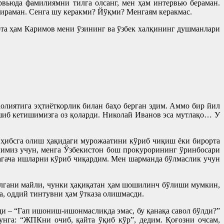
рвьюда фамилиямни тилга олсанг, мен ҳам интервью бераман.
апираман. Сенга шу керакми? Йўқми? Менгаям керакмас.
та ҳам Каримов мени ўзининг ва ўзбек халқининг душманлари
олиятига эҳтиёткорлик билан баҳо берган эдим. Аммо бир йил
шиб кетишимизга оз қоларди. Николай Иванов эса мутлақо… У
г ҳибсга олиш ҳақидаги мурожаатини кўриб чиқиш ёки бирорта
анимиз учун, менга Ўзбекистон бош прокурорининг ўринбосари
жагача ишларни кўриб чиқардим. Мен шарманда бўлмаслик учун
келгани майли, чунки ҳақиқатан ҳам шошилинч бўлиши мумкин,
а, оддий тинтувни ҳам ўтказа олишмасди.
ди – “Гап ишониш-ишонмасликда эмас, бу қанақа савол бўлди?”
га: “ЖПКни очиб, қайта ўқиб кўр”, дедим. Қоғозни очсам,