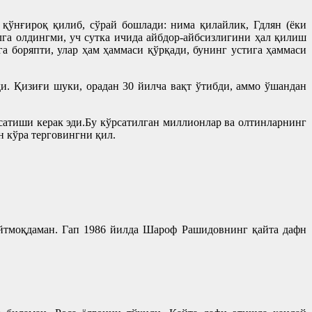
қўнғироқ қилиб, сўрай бошлади: нима қилайлик, Гдлян (ёки
лга олдингми, уч сутка ичида айбдор-айбсизлигини ҳал қилиш
га боряпти, улар ҳам ҳаммаси қўрқади, бунинг устига ҳаммаси
и. Қизиғи шуки, орадан 30 йилча вақт ўтибди, аммо ўшандан
сатиши керак эди.Бу кўрсатилган миллионлар ва олтинларнинг
н кўра терговингни қил.
айтмоқдаман. Гап 1986 йилда Шароф Рашидовнинг қайта дафн