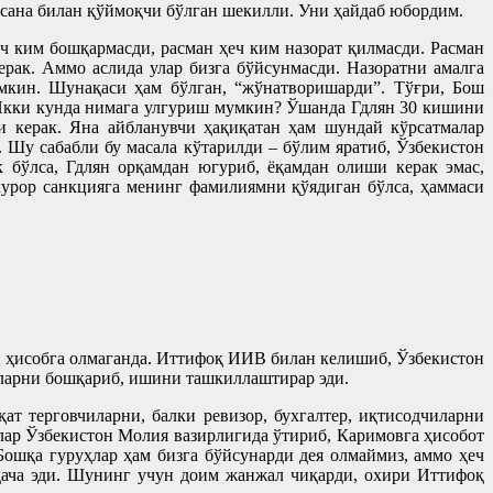
 сана билан қўймоқчи бўлган шекилли. Уни ҳайдаб юбордим.
ч ким бошқармасди, расман ҳеч ким назорат қилмасди. Расман
рак. Аммо аслида улар бизга бўйсунмасди. Назоратни амалга
мкин. Шунақаси ҳам бўлган, “жўнатворишарди”. Тўғри, Бош
. Икки кунда нимага улгуриш мумкин? Ўшанда Гдлян 30 кишини
и керак. Яна айбланувчи ҳақиқатан ҳам шундай кўрсатмалар
. Шу сабабли бу масала кўтарилди – бўлим яратиб, Ўзбекистон
 бўлса, Гдлян орқамдан югуриб, ёқамдан олиши керак эмас,
курор санкцияга менинг фамилиямни қўядиган бўлса, ҳаммаси
и ҳисобга олмаганда. Иттифоқ ИИВ билан келишиб, Ўзбекистон
ларни бошқариб, ишини ташкиллаштирар эди.
т терговчиларни, балки ревизор, бухгалтер, иқтисодчиларни
Улар Ўзбекистон Молия вазирлигида ўтириб, Каримовга ҳисобот
Бошқа гуруҳлар ҳам бизга бўйсунарди дея олмаймиз, аммо ҳеч
шқача эди. Шунинг учун доим жанжал чиқарди, охири Иттифоқ