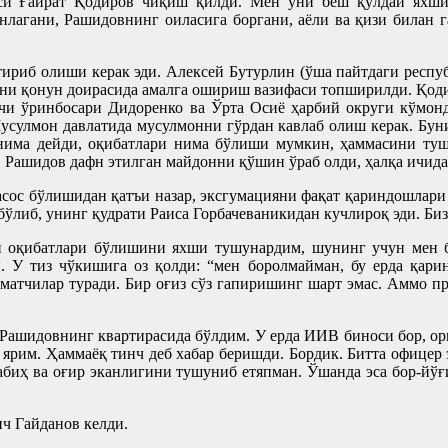
си Ғайрат Қодиров чиқиш қилди. Мен уни беш қўлдай яхши
нлагани, Рашидовнинг оиласига боргани, аёли ва қизи билан г
риб олиши керак эди. Алексей Бутурлин (ўша пайтдаги респуб
ини қонун доирасида амалга ошириш вазифаси топширилди. Қод
чи ўринбосари Дидоренко ва Ўрта Осиё ҳарбий округи кўмон
усулмон давлатида мусулмонни гўрдан кавлаб олиш керак. Бу
 нима дейди, оқибатлари нима бўлиши мумкин, ҳаммасини ту
. Рашидов дафн этилган майдонни қўшин ўраб олди, ҳалқа ичида
асос бўлишидан қатъи назар, эксгумацияни фақат қариндошлар
ўлиб, унинг қудрати Раиса Горбачеваникидан кучлироқ эди. Биз 
й оқибатлари бўлишини яхши тушунардим, шунинг учун мен б
 У тиз чўкишига оз қолди: “мен боролмайман, бу ерда қари
оматчилар туради. Бир оғиз сўз гапиришинг шарт эмас. Аммо 
Рашидовнинг квартирасида бўлдим. У ерда ИИВ биноси бор, ор
 ярим. Ҳаммаёқ тинч деб хабар беришди. Бордик. Битта офицер
абиҳ ва оғир эканлигини тушуниб етяпман. Ўшанда эса бор-йўғи
ч Гайданов келди.