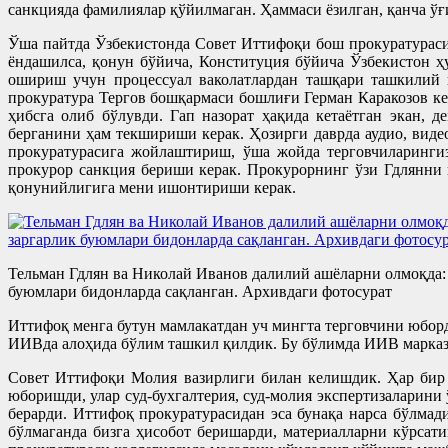
санкцияда фамилиялар қўйилмаган. Ҳаммаси ёзилган, қанча ўғ
Ўша пайтда Ўзбекистонда Совет Иттифоқи бош прокуратурасид
ёндашилса, қонун бўйича, Конституция бўйича Ўзбекистон ҳ
ошириш учун процессуал ваколатлардан ташқари ташкилий в
прокуратура Тергов бошқармаси бошлиғи Герман Каракозов ке
ҳибсга олиб бўлувди. Гап назорат ҳақида кетаётган экан,
берганини ҳам текшириши керак. Ҳозирги даврда аудио, видео
прокуратурасига жойлаштириш, ўша жойда терговчиларингиз
прокурор санкция бериши керак. Прокурорнинг ўзи Гдлянни 
қонунийлигига мени ишонтириши керак.
Тельман Гдлян ва Николай Иванов далилий ашёларни олмоқда:
буюмлари бидонларда сақланган. Архивдаги фотосурат
Иттифоқ менга бутун мамлакатдан уч мингта терговчини юбор
ИИВда алоҳида бўлим ташкил қилдик. Бу бўлимда ИИВ марказ
Совет Иттифоқи Молия вазирлиги билан келишдик. Ҳар бир и
юборишди, улар суд-бухгалтерия, суд-молия экспертизаларини
берарди. Иттифоқ прокуратурасидан эса бунақа нарса бўлмад
бўлмаганда бизга ҳисобот беришарди, материалларни кўрсат