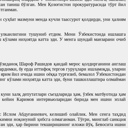
н таниш бўлган. Мен Қозоғистон прокуратурасида тўрт йил
итганман.
суҳбат мазмуни менда кучли таассурот қолдирди, уни ҳалиям
 улканлигини тушуниб етдим. Мени Ўзбекистонда ишлашга
 кўлами ниҳоятда катта эди. У менга шундай манзарани очиб
 ўзиданоқ Шароф Рашидов қандай мерос қолдирганини англаш
рдимки, бу ерда иттифоқ тергов гуруҳлари ишламоқда, уларни
ярим йил ичида ишни оёққа турғизиб, бемалол Ўзбекистондан
нг кўлами ниҳоятда катта эди, буни ташкиллаштира олмайман
уни халқ депутатлари съездларида ҳам, ўзбек матбуотида ҳам
ан кейин Каримов интервьюларидан бирида мен ишни эплай
м: Ислом Абдуғаниевич, келишиб олайлик. Мен сенга таҳдид
 кимни ноқонуний ҳибсга олмаганман. Тўғри, минглаб санкция
ган эди, ҳар бирини текширишнинг иложи йўқ. Бевосита ишни