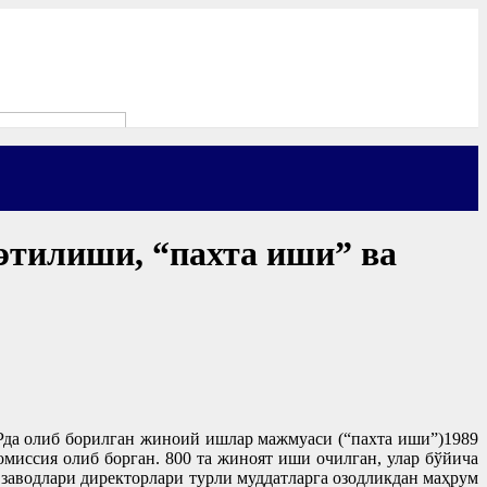
этилиши, “пахта иши” ва
да олиб борилган жиноий ишлар мажмуаси (“пахта иши”)1989
миссия олиб борган. 800 та жиноят иши очилган, улар бўйича
 заводлари директорлари турли муддатларга озодликдан маҳрум