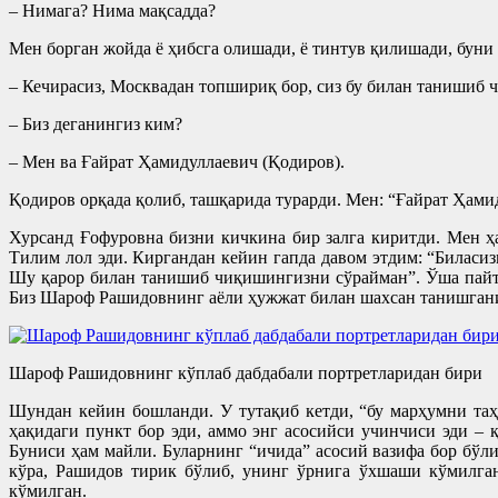
– Нимага? Нима мақсадда?
Мен борган жойда ё ҳибсга олишади, ё тинтув қилишади, буни
– Кечирасиз, Москвадан топшириқ бор, сиз бу билан танишиб 
– Биз деганингиз ким?
– Мен ва Ғайрат Ҳамидуллаевич (Қодиров).
Қодиров орқада қолиб, ташқарида турарди. Мен: “Ғайрат Ҳамид
Хурсанд Ғофуровна бизни кичкина бир залга киритди. Мен 
Тилим лол эди. Киргандан кейин гапда давом этдим: “Билас
Шу қарор билан танишиб чиқишингизни сўрайман”. Ўша пайтда
Биз Шароф Рашидовнинг аёли ҳужжат билан шахсан танишганин
Шароф Рашидовнинг кўплаб дабдабали портретларидан бири
Шундан кейин бошланди. У тутақиб кетди, “бу марҳумни таҳ
ҳақидаги пункт бор эди, аммо энг асосийси учинчиси эди –
Буниси ҳам майли. Буларнинг “ичида” асосий вазифа бор бў
кўра, Рашидов тирик бўлиб, унинг ўрнига ўхшаши кўмилган
кўмилган.