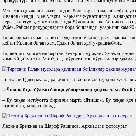
прокуратураси коллегиясида масалани кўндаланг қўйишга маж
Мен санкцияларни имзолашдан бош тортганимдан кейин улар
Иванов) келди. Мен уларга: марказга жўнатинглар. Қанақаси
керак, тинтув ҳам кутилмаганда бўлиши керак, бир-икки соат
ўзбек. Район прокурорларига бора бошлашди, уларнинг ҳам 90
Гдлян билан кураш тарихи тўқсонинчи йилларгача давом этд
кейин Иванов билан ҳам, Гдлян билан ҳам учрашмабмиз.
Гдляннинг қилган ишларини кечириш мумкин. Ўзбекистонни ҳа
ярми уйдирма эди. Матбуотда кўрсатилган кўргазмалар ҳаммаси
Терговчи Гдлян мусодара қилинган бойликлар ҳақида журналис
– Ўша пайтда бўлган бошқа уйдирмалар ҳақида ҳам айтиб 
– Бу ҳақда матбуотга биринчи марта айтишим. Бу ҳақда ҳе
этилиши ҳақида кетмоқда.
Леонид Брежнев ва Шароф Рашидов. Архивдаги фотосурат