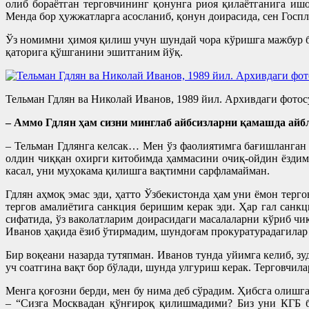
олиб бораётган терговчининг қонунга риоя қилаётганига иш
Менда бор ҳужжатларга асосланиб, қонун доирасида, сен Госп
Ўз номимни ҳимоя қилиш учун шундай чора кўришга мажбур б
қаторига қўшганини эшитганим йўқ.
Тельман Гдлян ва Николай Иванов, 1989 йил. Архивдаги фотос
– Аммо Гдлян ҳам сизни минглаб айбсизларни қамашда ай
– Тельман Гдлянга келсак… Мен ўз фаолиятимга бағишланган 
олдин чиққан охирги китобимда ҳаммасини очиқ-ойдин ёздим
касал, уни муҳокама қилишга вақтимни сарфламайман.
Гдлян аҳмоқ эмас эди, ҳатто Ўзбекистонда ҳам уни ёмон тер
тергов амалиётига санкция беришим керак эди. Ҳар гал санк
сифатида, ўз ваколатларим доирасидаги масалаларни кўриб ч
Иванов ҳақида ёзиб ўтирмадим, шундоғам прокуратурадагилар
Бир воқеани назарда тутяпман. Иванов тунда уйимга келиб, 
уч соатгина вақт бор бўлади, шунда улгуриш керак. Терговчил
Менга қоғозни берди, мен бу нима деб сўрадим. Ҳибсга олишг
– “Сизга Москвадан қўнғироқ қилишмадими? Биз уни КГБ би