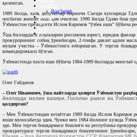
Kitoblar
қилинган.
Manzillar
Bog’lanish
1989 йилда, халқ депутатлар биринчи Съезди кунларида Гд
Cyr-Lat
нисбатан жиноят иши ҳам очилган. 1990 йилда Гдлян бош пр
TR
Ўзбекистон президенти Ислом Каримов “ўзбек иши” бўйича ре
O’Z
РУ
Ўша йиллардаги воқеаларни россиялик юрист, юридик фанлар 
прокурорининг собиқ ўринбосари, 2-тоифа давлат адлия мас
муҳим участка – Ўзбекистонга юборишган. У тергов бошқар
командировкаси бўлган.
Ўзбекистонда пахта иши бўйича 1984-1989 йилларда минглаб 
Олег Гайданов
– Олег Иванович, ўша пайтларда ҳозирги Ўзбекистон раҳба
йилларда молия вазири, Госплан раиси ва Ўзбекис
қолдирган?
– Мен Ўзбекистондан кетаётган 1989 йилда Ислом Каримов 
яхши муносабатда эдик. Чунки мен 1984 йилнинг кузида Ўзбек
эди. Мен тергов бошқармаси бошлиғи ва республика прокурори
прокуратураси тергов бошқармаси бошлиғининг ўринбосари,
Қўнаев – ўша йилларда Қозоғистон ССР Компартия МҚ би