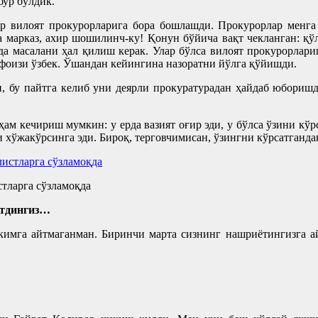
бур бўлдик.
 вилоят прокурорларига бора бошлашди. Прокурорлар менга 
га марказ, ахир шошилинч-ку! Қонун бўйича вақт чекланган: қў
да масалани ҳал қилиш керак. Улар бўлса вилоят прокурорлари
 фоизи ўзбек. Ўшандан кейингина назоратни йўлга қўйишди.
и, бу пайтга келиб уни деярли прокуратурадан ҳайдаб юборишд
м кечириш мумкин: у ерда вазият оғир эди, у бўлса ўзини кўр
 хўжакўрсинга эди. Бироқ, терговчимисан, ўзингни кўрсатганда
тларга сўзламоқда
ўтдингиз…
ч кимга айтмаганман. Биринчи марта сизнинг нашриётингизга 