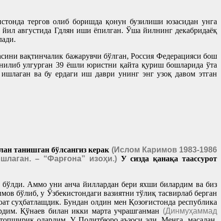
истонда тергов олиб боришда қонун бузилиши юзасидан унга
 йил августида Гдлян иши ёпилган. Ўша йилнинг декабридаёқ
лади.
асини вақтинчалик бажарувчи бўлган, Россия Федерацияси бош
анилиб улгурган 39 ёшли юристни қайта қуриш бошларида ўта
ишлаган ва бу ердаги иш даври унинг энг узоқ давом этган
илан танишган бўлсангиз керак
(Ислом Каримов 1983-1986
шлаган. – “Фарғона” изоҳи.)
У сизда қанақа таассурот
бўлди. Аммо уни анча йиллардан бери яхши билардим ва биз
мов бўлиб, у Ўзбекистондаги вазиятни тўлиқ тасвирлаб берган
соат суҳбатлашдик. Бундан олдин мен Қозоғистонда республика
ардим. Қўнаев билан икки марта учрашганман
(Динмуҳаммад
 топшириқ олардим. У Политбюро аъзоси эди. Менга, масалан,