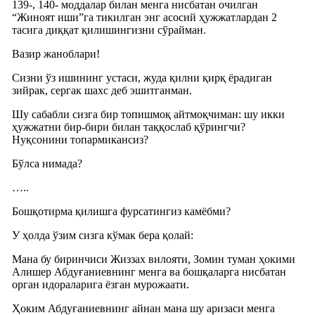
139-, 140- моддалар билан менга нисбатан очилган
“Жиноят иши”га тикилган энг асосий ҳужжатлардан 2
тасига диққат қилишингизни сўрайман.
Вазир жаноблари!
Сизни ўз ишининг устаси, жуда қилни қирқ ёрадиган
зийрак, сергак шахс деб эшитганман.
Шу сабабли сизга бир топишмоқ айтмоқчиман: шу икки
ҳужжатни бир-бири билан таққослаб қўрингчи?
Нуқсонини топармикансиз?
Бўлса нимада?
…..
Бошқотирма қилишга фурсатингиз камёбми?
У ҳолда ўзим сизга кўмак бера қолай:
Мана бу биринчиси Жиззах вилояти, Зомин туман ҳокими
Алишер Абдуғаниевнинг менга ва бошқаларга нисбатан
орган идораларига ёзган мурожаати.
Ҳоким Абдуғаниевнинг айнан мана шу аризаси менга