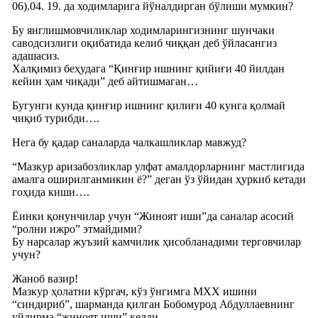
06).04. 19. да ходимларига йўналдирган бўлиши мумкин?
Бу янглишмовчиликлар ходимларингизнинг шунчаки
саводсизлиги оқибатида келиб чиққан деб ўйласангиз
адашасиз.
Халқимиз беҳудага “Қинғир ишнинг қийиғи 40 йилдан
кейин ҳам чиқади” деб айтишмаган…
Бугунги кунда қинғир ишнинг қилиғи 40 кунга қолмай
чиқиб турибди….
Нега бу қадар саналарда чалкашликлар мавжуд?
“Мазкур аризабозликлар улфат амалдорларнинг мастлигида
амалга оширилганмикин ё?” деган ўз ўйидан ҳуркиб кетади
гоҳида киши….
Ёинки қонунчилар учун “Жиноят иши”да саналар асосий
“ролни ижро” этмайдими?
Бу нарсалар жуъзий камчилик ҳисобланадими терговчилар
учун?
Жаноб вазир!
Мазкур ҳолатни кўргач, кўз ўнгимга МХХ ишини
“синдириб”, шарманда қилган Бобомурод Абдуллаевнинг
уйдирма “жиноят иши” келди…