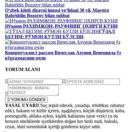
Oʻzbek kitob dizayni imzosi yoʻlidagi 30 yil. Maestro
Bahriddin Bozorov bilan suhbat
Нўъмон РАҲИМЖОН: РАУФНИНГ ОХИРГИ КУНИ
ГЎЗАЛ
БЕГИМ: РЎМОН ҚУТЛИ БЎЛСИН
Концептуалист рассом Вячеслав Ахунов Венецияда ўз
кўргазмасини очди
YORUM ALANI
YORUMU GÖNDER
YASAL UYARI!
Suç teşkil edecek, yasadışı, tehditkar, rahatsız
edici, hakaret ve küfür içeren, aşağılayıcı, küçük düşürücü, kaba,
pornografik, ahlaka aykırı, kişilik haklarına zarar verici ya da
benzeri niteliklerde içeriklerden doğan her türlü mali, hukuki,
cezai, idari sorumluluk içeriği gönderen kişiye aittir.