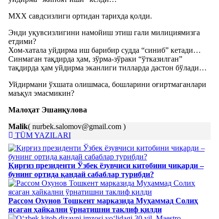
МХХ савдсизлиги ортидан тарихда қолди.
Энди уқувсизлигини намойиш этиш гали милициямизга
етдими?
Хом-хатала уйдирма иш барибир судда “синиб” кетади…
Синмаган тақдирда ҳам, зўрма-зўраки “ўтказилган”
тақдирда ҳам уйдирма эканлиги тилларда дастон бўлади…
Уйдирмани ўхшата олишмаса, бошларини оғиртмаганлари
маъқул эмасмикин?
Малоҳат Эшанқулова
Malik
( nurbek.salomov@gmail.com )
TÜM YAZILARI
Қирғиз президенти Ўзбек ёзувчиси китобини чиқарди –
бунинг ортида қандай сабаблар турибди?
Рассом Охунов Тошкент марказида Муҳаммад Солиҳ
яcаган ҳайкални ўрнатишни таклиф қилди