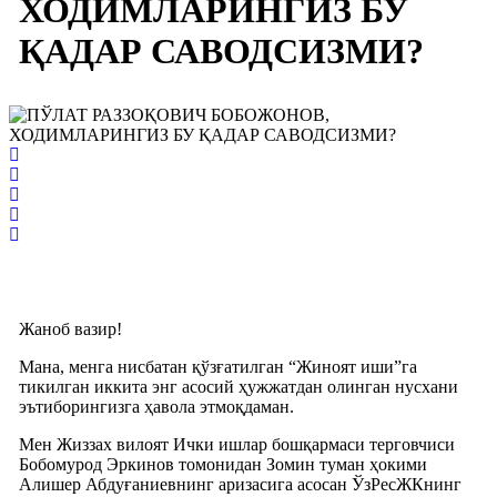
ХОДИМЛАРИНГИЗ БУ
ҚАДАР САВОДСИЗМИ?
Жаноб вазир!
Мана, менга нисбатан қўзғатилган “Жиноят иши”га
тикилган иккита энг асосий ҳужжатдан олинган нусхани
эътиборингизга ҳавола этмоқдаман.
Мен Жиззах вилоят Ички ишлар бошқармаси терговчиси
Бобомурод Эркинов томонидан Зомин туман ҳокими
Алишер Абдуғаниевнинг аризасига асосан ЎзРесЖКнинг