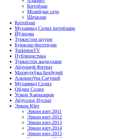
Адабиёт
Китоблар
Мозийдан садо
Шеърлар
Китоблар
Муҳаммад Солиҳ китоблари
Йўлнома
Туркистон шуури
Буюклар бисотидан
TurkistonTV
Публицистика
Туркистон жадидлари
Абдурауф Фитрат
Маҳмудхўжа Беҳбудий
Алихонтўра Соғуний
Муҳаммад Солиҳ
Ойдин Солиҳ
Усмон Ҳақназаров
Абдуллоҳ Нусрат
Эркин Юрт
Эркин юрт-2011
Эркин юрт-2012
Эркин юрт-2013
Эркин юрт-2014
Эркин юрт-2015