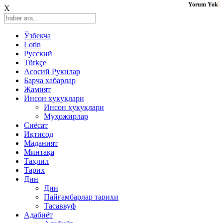
Yorum Yok
X
Ўзбекча
Lotin
Русский
Türkçe
Асосий Рукнлар
Барча хабарлар
Жамият
Инсон ҳуқуқлари
Инсон ҳуқуқлари
Муҳожирлар
Сиёсат
Иқтисод
Mаданият
Минтақа
Таҳлил
Тарих
Дин
Дин
Пайғамбарлар тарихи
Тасаввуф
Адабиёт