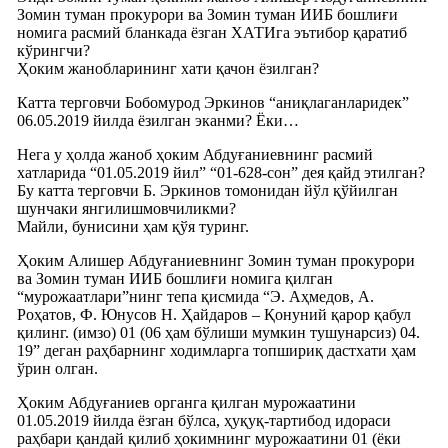
Зомин туман прокурори ва Зомин туман ИИБ бошлиғи
номига расмий бланкада ёзган ХАТИга эътибор қаратиб
кўрингчи?
Ҳоким жанобларининг хати қачон ёзилган?
Катта терговчи Бобомурод Эркинов “аниқлаганларидек”
06.05.2019 йилда ёзилган эканми? Ёки…
Нега у ҳолда жаноб ҳоким Абдуғаниевнинг расмий
хатларида “01.05.2019 йил” “01-628-сон” дея қайд этилган?
Бу катта терговчи Б. Эркинов томонидан йўл қўйилган
шунчаки янгилишмовчиликми?
Майли, бунисини ҳам қўя туринг.
Ҳоким Алишер Абдуғаниевнинг Зомин туман прокурори
ва Зомин туман ИИБ бошлиғи номига қилган
“мурожаатлари”нинг тепа қисмида “Э. Аҳмедов, А.
Роҳатов, Ф. Юнусов Н. Ҳайдаров – Қонуний қарор қабул
қилинг. (имзо) 01 (06 ҳам бўлиши мумкин тушунарсиз) 04.
19” деган раҳбарнинг ходимларга топшириқ дастхати ҳам
ўрин олган.
Ҳоким Абдуғаниев органга қилган мурожаатини
01.05.2019 йилда ёзган бўлса, ҳуқуқ-тартибод идораси
раҳбари қандай қилиб ҳокимнинг мурожаатини 01 (ёки