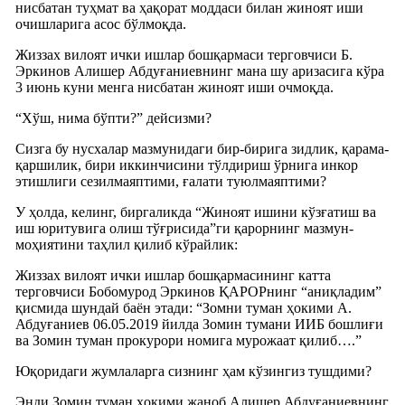
нисбатан туҳмат ва ҳақорат моддаси билан жиноят иши
очишларига асос бўлмоқда.
Жиззах вилоят ички ишлар бошқармаси терговчиси Б.
Эркинов Алишер Абдуғаниевнинг мана шу аризасига кўра
3 июнь куни менга нисбатан жиноят иши очмоқда.
“Хўш, нима бўпти?” дейсизми?
Сизга бу нусхалар мазмунидаги бир-бирига зидлик, қарама-
қаршилик, бири иккинчисини тўлдириш ўрнига инкор
этишлиги сезилмаяптими, ғалати туюлмаяптими?
У ҳолда, келинг, биргаликда “Жиноят ишини кўзғатиш ва
иш юритувига олиш тўғрисида”ги қарорнинг мазмун-
моҳиятини таҳлил қилиб кўрайлик:
Жиззах вилоят ички ишлар бошқармасининг катта
терговчиси Бобомурод Эркинов ҚАРОРнинг “аниқладим”
қисмида шундай баён этади: “Зомни туман ҳокими А.
Абдуғаниев 06.05.2019 йилда Зомин тумани ИИБ бошлиғи
ва Зомин туман прокурори номига мурожаат қилиб….”
Юқоридаги жумлаларга сизнинг ҳам кўзингиз тушдими?
Энди Зомин туман ҳокими жаноб Алишер Абдуғаниевнинг