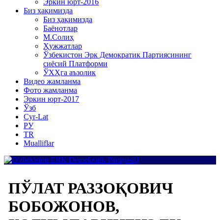
Эркин юрт-2016
Биз ҳақимизда
Биз ҳақимизда
Баёнотлар
М.Солиҳ
Ҳужжатлар
Ўзбекистон Эрк Демократик Партиясининг
сиёсий Платформи
ЎХҲга аъзолик
Видео жамланма
Фото жамланма
Эркин юрт-2017
Ўзб
Cyr-Lat
РУ
TR
Mualliflar
ПЎЛАТ РАЗЗОҚОВИЧ
БОБОЖОНОВ,