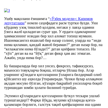
Ушбу мақолани ёзишимга “
«Ўзбек модели»: Каримов
депутатлари
” номли саҳифадаги расм туртки булди. Уни
кўрдиму узоқ тикилиб қолдим, негаки у лавҳа одамни
ўзига жалб қиладиган сурат эди. У ердаги одамларнинг
ҳаммасининг юзидан бир хил аломат топиш мумкин.
Ишонмасангиз яхшилаб бир назар солинг, уларда на “энди
нима қиламан, қандай жавоб бераман?” деган назар бор, на
“келажагим нима бўлади!?” деган қиёфани топасиз. На
“хўп” деган ва на “йўқ” деган фикр ҳам акс этмаган.
Ажабо, унда нима бор?…
Бу башараларда бир хил унсиз, фикрсиз, тафаккурсиз,
маъносиз товуқларча боқиш, итларча ўйлаш бор. Агар
уларнинг қўлидаги қогозларини ўзларига билдирмай олиб
қўйсангиз шу аҳволда ўтираверади. Чунки булар аллақачон
ақлдан мосуво бўлган, кўзлари бақрайиб унсизларча боқиб
туришидан зомби ҳолати билиниб турибди.
Эҳтимол қўлларидаги қогозларини буткул тескари ушлаб
туришгандир!? Фарқи йўқда, муҳими қўлларида қоғоз-
қаламлари борлиги, галстук тақиб қиёфаларини иш одами