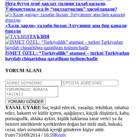
Нега бутун дунё давлат тилини талаб қилади,
Ўзбекистонда эса бу “миллатчилик” ҳисобланади?
«Халқ дарди» талаби билан Элтузнинг яна бир канали
ёпилди
ТАЪЗИЯ
İSMET ÖZEL: “Turkiyalilik” atamasi – turkni Turkiyadan
haydab chiqarishga qaratilgan tushunchadir
YORUM ALANI
YORUMU GÖNDER
YASAL UYARI!
Suç teşkil edecek, yasadışı, tehditkar, rahatsız
edici, hakaret ve küfür içeren, aşağılayıcı, küçük düşürücü, kaba,
pornografik, ahlaka aykırı, kişilik haklarına zarar verici ya da
benzeri niteliklerde içeriklerden doğan her türlü mali, hukuki,
cezai, idari sorumluluk içeriği gönderen kişiye aittir.
Fotry7
10/09/2014 / 16:59
Reply