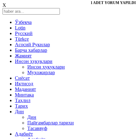
1 ADET YORUM YAPILDI
X
Ўзбекча
Lotin
Русский
Türkçe
Асосий Рукнлар
Барча хабарлар
Жамият
Инсон ҳуқуқлари
Инсон ҳуқуқлари
Муҳожирлар
Сиёсат
Иқтисод
Mаданият
Минтақа
Таҳлил
Тарих
Дин
Дин
Пайғамбарлар тарихи
Тасаввуф
Адабиёт