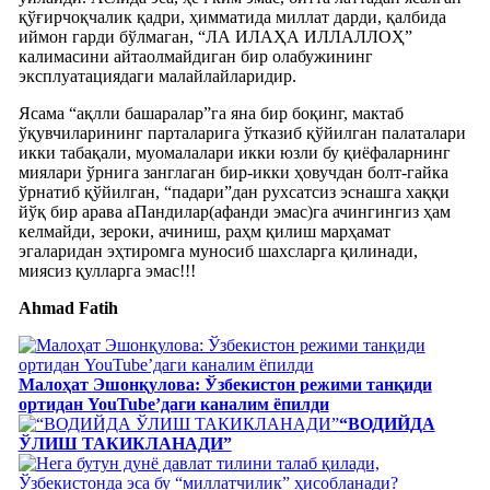
қўғирчоқчалик қадри, ҳимматида миллат дарди, қалбида
иймон гарди бўлмаган, “ЛА ИЛАҲА ИЛЛАЛЛОҲ”
калимасини айтаолмайдиган бир олабужининг
эксплуатациядаги малайлайларидир.
Ясама “ақлли башаралар”га яна бир боқинг, мактаб
ўқувчиларининг парталарига ўтказиб қўйилган палаталари
икки табақали, муомалалари икки юзли бу қиёфаларнинг
миялари ўрнига занглаган бир-икки ҳовучдан болт-гайка
ўрнатиб қўйилган, “падари”дан рухсатсиз эснашга хаққи
йўқ бир арава аПандилар(афанди эмас)га ачингингиз ҳам
келмайди, зероки, ачиниш, раҳм қилиш марҳамат
эгаларидан эҳтиромга муносиб шахсларга қилинади,
миясиз қулларга эмас!!!
Ahmad Fatih
Малоҳат Эшонқулова: Ўзбекистон режими танқиди
ортидан YouTube’даги каналим ёпилди
“ВОДИЙДА
ЎЛИШ ТАКИКЛАНАДИ”