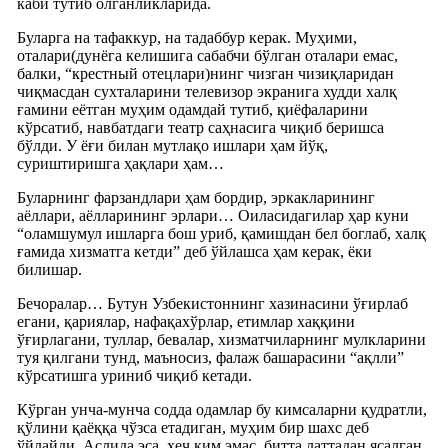
каби тутиб олганликларида.
Буларга на тафаккур, на тадаббур керак. Муҳими,
оталари(дунёга келишига сабабчи бўлган оталари емас,
балки, “крестный отецлари)нинг чизган чизиқларидан
чиқмасдан сухталарини телевизор экранига худди халқ
ғамини еётган муҳим одамдай тутиб, қиёфаларини
кўрсатиб, навбатдаги театр саҳнасига чиқиб беришса
бўлди. У ёғи билан мутлақо ишлари ҳам йўқ,
суриштиришга ҳақлари ҳам…
Буларнинг фарзандлари ҳам бордир, эркакларининг
аёллари, аёлларининг эрлари… Оиласидагилар ҳар куни
“оламшумул ишларга бош уриб, қамишдан бел боглаб, халқ
ғамида хизматга кетди” деб ўйлашса ҳам керак, ёки
билишар.
Бечоралар… Бутун Узбекистоннинг хазинасини ўғирлаб
егани, қариялар, нафақахўрлар, етимлар хаққини
ўғирлагани, туллар, бевалар, хизматчиларнинг мулкларини
туя қилгани тунд, маъносиз, фалаж башарасини “ақлли”
кўрсатишга уриниб чиқиб кетади.
Кўрган унча-мунча содда одамлар бу кимсаларни қудратли,
қўлини қаёққа чўзса етадиган, муҳим бир шахс деб
ўйлайди. Аслида эса, ҳеч ким эмас, битта латтадан ясалган