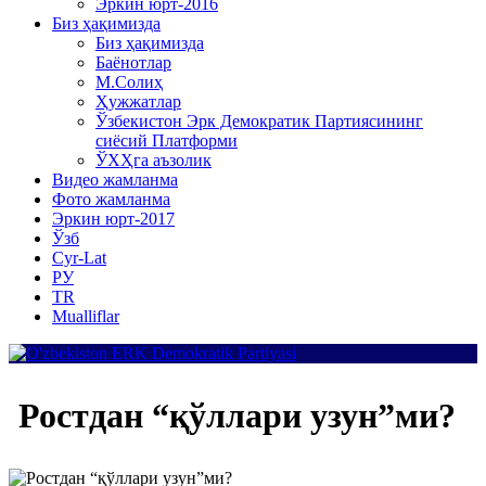
Эркин юрт-2016
Биз ҳақимизда
Биз ҳақимизда
Баёнотлар
М.Солиҳ
Ҳужжатлар
Ўзбекистон Эрк Демократик Партиясининг
сиёсий Платформи
ЎХҲга аъзолик
Видео жамланма
Фото жамланма
Эркин юрт-2017
Ўзб
Cyr-Lat
РУ
TR
Mualliflar
Ростдан “қўллари узун”ми?