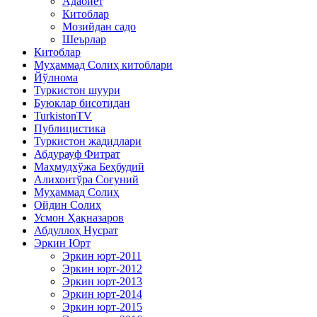
Адабиёт
Китоблар
Мозийдан садо
Шеърлар
Китоблар
Муҳаммад Солиҳ китоблари
Йўлнома
Туркистон шуури
Буюклар бисотидан
TurkistonTV
Публицистика
Туркистон жадидлари
Абдурауф Фитрат
Маҳмудхўжа Беҳбудий
Алихонтўра Соғуний
Муҳаммад Солиҳ
Ойдин Солиҳ
Усмон Ҳақназаров
Абдуллоҳ Нусрат
Эркин Юрт
Эркин юрт-2011
Эркин юрт-2012
Эркин юрт-2013
Эркин юрт-2014
Эркин юрт-2015