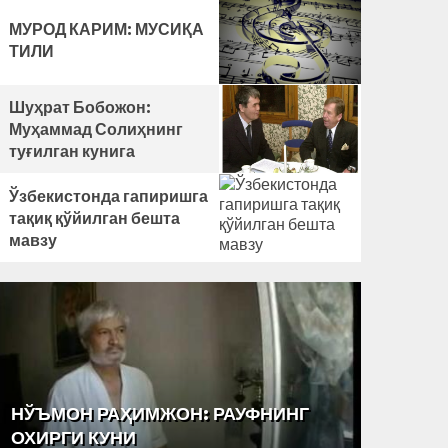
ҚЎШМА
ДЕКЛАРАЦИЯСИ
МУРОД КАРИМ: МУСИҚА
ИМЗОЛАНИШИ ТУРК
ТИЛИ
ДАВЛАТЛАРИ
ИТТИФОҚИГА ХАВФ
Шуҳрат Бобожон:
СОЛАДИМИ?
Муҳаммад Солиҳнинг
туғилган кунига
Ўзбекистонда гапиришга
тақиқ қўйилган бешта
мавзу
НЎЪМОН РАҲИМЖОН: РАУФНИНГ
“ТАРА
ОХИРГИ КУНИ