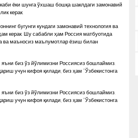
 каби ёки шунга ўхшаш бошқа шаклдаги замонавий
ик керак.
оннинг бугунги кундаги замонавий технология ва
ҳам керак. Шу сабабли ҳам Россия матбуотида
сқа ва маъносиз маълумотлар ёзиш билан
и, яъни биз ўз йўлимизни Россиясиз бошлаймиз.
қариш учун кифоя қилади, биз ҳам “Ўзбекистонга
и, яъни биз ўз йўлимизни Россиясиз бошлаймиз.
қариш учун кифоя қилади, биз ҳам “Ўзбекистонга