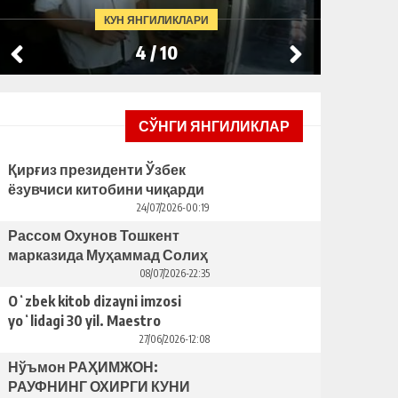
КУН ЯНГИЛИКЛАРИ
4
/
10
СЎНГИ ЯНГИЛИКЛАР
Қирғиз президенти Ўзбек
ёзувчиси китобини чиқарди
– бунинг ортида қандай
24/07/2026-00:19
сабаблар турибди?
Рассом Охунов Тошкент
марказида Муҳаммад Солиҳ
яcаган ҳайкални ўрнатишни
08/07/2026-22:35
таклиф қилди
Oʻzbek kitob dizayni imzosi
yoʻlidagi 30 yil. Maestro
Bahriddin Bozorov bilan suhbat
27/06/2026-12:08
Нўъмон РАҲИМЖОН:
РАУФНИНГ ОХИРГИ КУНИ