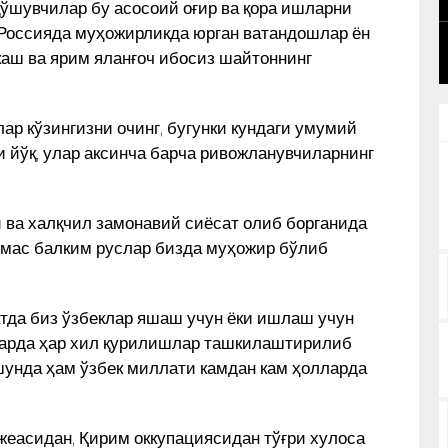
қўшувчилар бу асосоий оғир ва қора ишларни
BAHRIDDIN BOZOROV BILAN SUHBAT
НИ
КУН ЯНГИЛИКЛАРИ
 Россияда муҳожирликда юрган ватандошлар ён
каш ва ярим яланғоч ибосиз шайтоннинг
ар кўзингизни очинг, бугунки кундаги умумий
 йўқ, улар аксинча барча ривожланувчиларнинг
и ва халқчил замонавий сиёсат олиб борганида
 эмас балким руслар бизда муҳожир бўлиб
тда биз ўзбеклар яшаш учун ёки ишлаш учун
ларда ҳар хил қурилишлар ташкилаштирилиб
шунда ҳам ўзбек миллати камдан кам ҳолларда
жеасидан, Қирим оккупациясидан тўғри хулоса