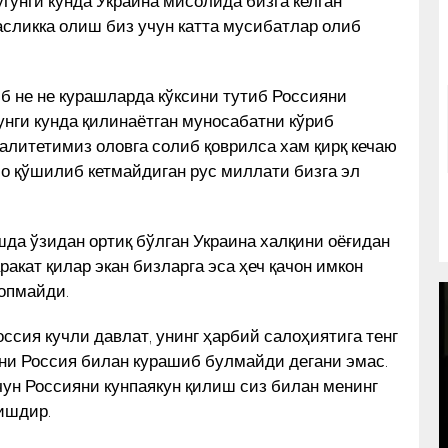
угунги кунда Украина мисолида бизга келган
асликка олиш биз учун катта мусибатлар олиб
иб не не курашларда кўксини тутиб Россияни
унги кунда қилинаётган муносабатни кўриб
алитетимиз оловга солиб қоврилса хам қирқ кечаю
ло қўшилиб кетмайдиган рус миллати бизга эл
да ўзидан ортиқ бўлган Украина халқини оёғидан
акат қилар экан бизларга эса ҳеч қачон имкон
топмайди.
оссия кучли давлат, унинг ҳарбий салоҳиятига тенг
ани Россия билан курашиб булмайди дегани эмас.
учун Россияни кунпаякун қилиш сиз билан менинг
ишдир.
OʻZBEK KITOB DIZAYNI IMZOSI
YOʻLIDAGI 30 YIL. MAESTRO
ИҲ