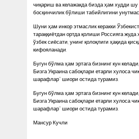
чиқариш ва келажакда бизда ҳам худди шу
босқинчилик бўлиши табийлигини унутмасл
Шуни ҳам инкор этмаслик керакки Ўзбекист
тараққиётдан ортда қолиши Россияга жуда 
ўзбек сиёсати, унинг қолоқлиги ҳақида қи
кифояланади.
Бугун бўлма ҳам эртага бизнинг кун келад
Бизга Украина сабоқлари етарли хулоса чи
шарафлар” шиори остида турамиз.
Бугун бўлма ҳам эртага бизнинг кун келад
Бизга Украина сабоқлари етарли хулоса чи
шарафлар” шиори остида турамиз.
Мансур Кучли