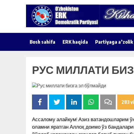
Bosh sahifa
ERK haqida
Partiyaga a’zolik
РУС МИЛЛАТИ БИЗ
283 v
Ассалому алайкум! Азиз ватандошларим ўн
оламни яратган Аллоҳ доимо ўз бандалари