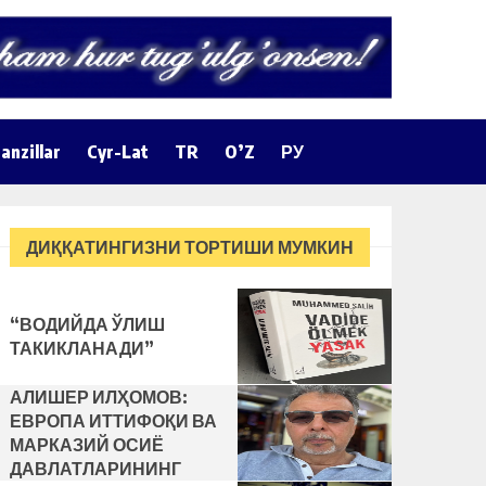
anzillar
Cyr-Lat
TR
O’Z
РУ
ДИҚҚАТИНГИЗНИ ТОРТИШИ МУМКИН
“ВОДИЙДА ЎЛИШ
ТАКИКЛАНАДИ”
АЛИШЕР ИЛҲОМОВ:
ЕВРОПА ИТТИФОҚИ ВА
МАРКАЗИЙ ОСИЁ
ДАВЛАТЛАРИНИНГ