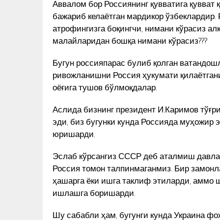
Аввалом бор Россиянинг қувватига қувват 
ДАЙ
ЯCАГАН ҲАЙКАЛНИ ЎРНАТИШ
АРИ
КУН ЯНГИЛИКЛАРИ
бажариб келаётган мардикор ўзбеклардир.
ТАКЛИФ ҚИЛДИ
атрофингизга боқингчи, нимани кўрасиз ал
малайларидан бошқа нимани кўрасиз???
Бугун россияпарас булиб қолган ватандошл
ривожланишни Россия ҳукумати қилаётгани
оёғига тушов бўлмоқдалар.
Аслида бизнинг президент И.Каримов тўғр
эди, биз бугунки кунда Россияда муҳожир
юришарди.
Эслаб кўрсангиз СССР деб аталмиш давла
Россия томон талпинмаганмиз. Бир замон
ҳашарга ёки ишга таклиф этиларди, аммо 
ишлашга боришарди.
Шу сабабли ҳам, бугунги кунда Украина фо