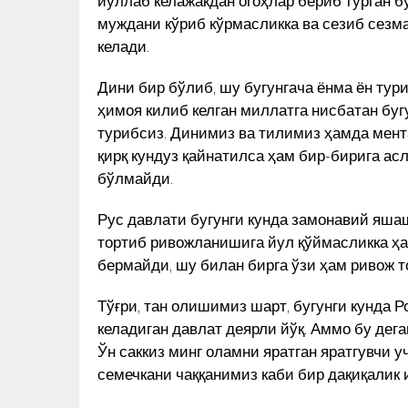
йўллаб келажакдан огоҳлар бериб турган б
муждани кўриб кўрмасликка ва сезиб сезм
келади.
Дини бир бўлиб, шу бугунгача ёнма ён тур
ҳимоя килиб келган миллатга нисбатан буг
турибсиз. Динимиз ва тилимиз ҳамда мент
қирқ кундуз қайнатилса ҳам бир-бирига ас
бўлмайди.
Рус давлати бугунги кунда замонавий яшаш
тортиб ривожланишига йул қўймасликка ҳар
бермайди, шу билан бирга ўзи ҳам ривож 
Тўғри, тан олишимиз шарт, бугунги кунда Р
келадиган давлат деярли йўқ. Аммо бу дег
Ўн саккиз минг оламни яратган яратгувчи 
семечкани чаққанимиз каби бир дақиқалик 
ЎЗБЕК
РАССОМ ОХУНОВ ТОШКЕНТ
ЧИҚАРДИ –
МАРКАЗИДА МУҲАММАД СОЛ