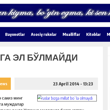
Bayonotlar
Asosiy ruknlar
Mualliflar
Kitoblar
M
ГА ЭЛ БЎЛМАЙДИ
23 April 2014 - 13:23
iews
 сакиз минг
га муждалар