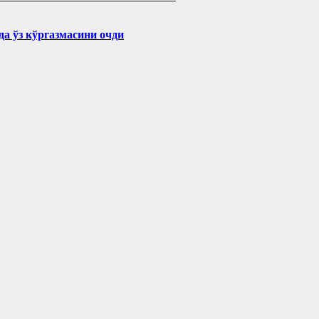
а ўз кўргазмасини очди