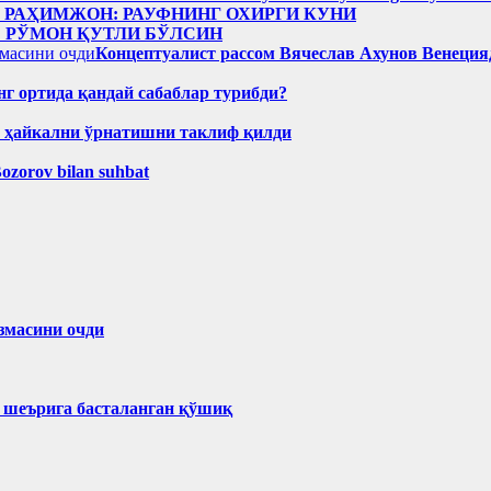
н РАҲИМЖОН: РАУФНИНГ ОХИРГИ КУНИ
: РЎМОН ҚУТЛИ БЎЛСИН
Концептуалист рассом Вячеслав Ахунов Венецияд
нг ортида қандай сабаблар турибди?
н ҳайкални ўрнатишни таклиф қилди
Bozorov bilan suhbat
змасини очди
ҳ шеърига басталанган қўшиқ