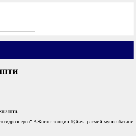
япти
ўхшаяпти.
збекгидроэнерго” АЖнинг тошқин бўйича расмий муносабатини