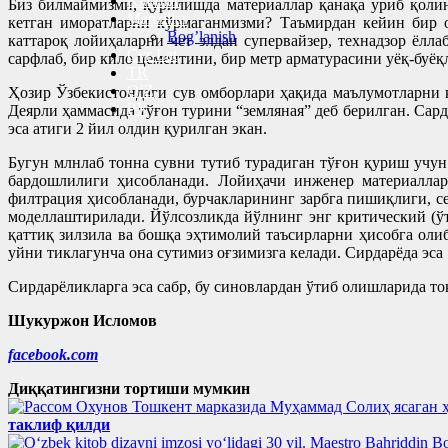
Kitoblar
Биз билмаймизми, қурилишда материаллар қанақа уриб қоли
Manzillar
кетган иморатларни кўрмаганмизми? Таъмирдан кейин бир 
Bog’lanish
каттароқ лойиҳаларни чет элдан супервайзер, технадзор ё
Cyr-Lat
сарфлаб, бир кило цементини, бир метр арматурасини уёқ-буё
TR
O’Z
Ҳозир Ўзбекистондаги сув омборлари ҳақида маълумотларни 
РУ
Деярли ҳаммасида тўғон турини “земляная” деб берилган. Сард
эса атиги 2 йил олдин қурилган экан.
Бугун млнлаб тонна сувни тутиб турадиган тўғон қуриш учун
бардошлилиги ҳисобланади. Лойиҳачи инженер материалларн
филтрация ҳисобланади, бурчакларининг зарбга пишиқлиги, с
моделлаштирилади. Йўлсозликда йўлнинг энг критический (ўта
қаттиқ зилзила ва бошқа эҳтимолий таъсирларни ҳисобга оли
уйни тиклагунча она сутимиз оғзимизга келади. Сирдарёда эса
Сирдарёликларга эса сабр, бу синовлардан ўтиб олишларида тоқ
Шукуржон Исломов
facebook.com
Диққатингизни тортиши мумкин
таклиф қилди