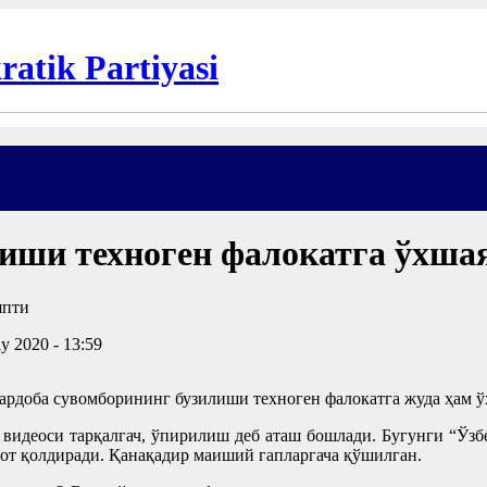
лиши техноген фалокатга ўхша
y 2020 - 13:59
Сардоба сувомборининг бузилиши техноген фалокатга жуда ҳам 
 видеоси тарқалгач, ўпирилиш деб аташ бошлади. Бугунги “Ў
урот қолдиради. Қанақадир маиший гапларгача қўшилган.