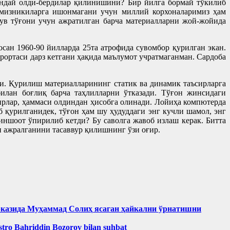
андай олди-бердилар қилинишини? Бир йилга бормай тўкилиб
имизникиларга ишонмагани учун миллий корхоналаримиз ҳам
ув тўғони учун ажратилган барча материалларни жой-жойида
сосан 1960-90 йилларда 25та атрофида сувомбор қурилган экан.
ирортаси дарз кетгани ҳақида маълумот учратмаганман. Сардоба
ди. Қурилиш материалларининг статик ва динамик таъсирларга
илан боғлиқ барча таҳлилларни ўтказади. Тўғон жинсидаги
ирлар, ҳаммаси олдиндан ҳисобга олинади. Лойиҳа компютерда
б қурилганидек, тўғон ҳам шу ҳудуддаги энг кучли шамол, энг
иншоот ўпирилиб кетди? Бу саволга жавоб излаш керак. Битта
ан ажралганини тасаввур қилишнинг ўзи оғир.
рказида Муҳаммад Солиҳ яcаган ҳайкални ўрнатишни
aestro Bahriddin Bozorov bilan suhbat