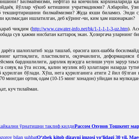
нишини? Билмаймизми, нефтгаз ва кончилик корхоналарида қ
ойдаёқ йўллар чўкиб кетишини учратмадикми? Азбаройи, ўз
ллаб текширтиришини билмаймизми? Жуда яхши биламиз. Энди с
қли қилмасдан ишлатилган, деб кўринг-чи, ким ҳам ишонаркан?
қараб чиқдим (
http://www.cawater-info.net/bk/1-1-1-1-3-uz.htm
). А
обада сув ҳажми нисбатан каттароқ экан. Ҳозиргача уларнинг б
 дарёга шалоплатиб хода ташлаб, орасига шох-шабба босилмай
инг қаттиқлиги, пластиклиги, оқувчанлиги, деформацияси б
ейсмик бардошлилиги, дарзлик вужудга келиши учун зарур таъс
 совуқ ва ўта иссиқ, қалин музлик вб) ҳолатлари назарда тути
б қурилган бўлади. Хўш, нега қурилганига атиги 2 йил бўлган 
 70 мингдан ортиқ одам (10-15 минг хонадон) уйидан ва мулкид
ат, куч тилайман.
Рассом Охунов Тошкент ма
Oʻzbek kitob dizayni imzosi yoʻlidagi 30 yil. M