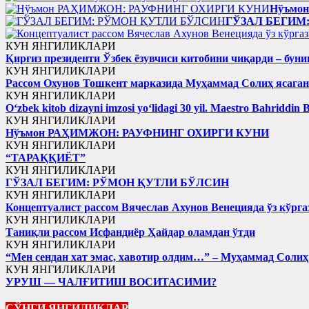
Нўъмо
ГЎЗАЛ БЕГИМ
КУН ЯНГИЛИКЛАРИ
Қирғиз президенти Ўзбек ёзувчиси китобини чиқарди – буни
КУН ЯНГИЛИКЛАРИ
Рассом Охунов Тошкент марказида Муҳаммад Солиҳ яcага
КУН ЯНГИЛИКЛАРИ
Oʻzbek kitob dizayni imzosi yoʻlidagi 30 yil. Maestro Bahriddin 
КУН ЯНГИЛИКЛАРИ
Нўъмон РАҲИМЖОН: РАУФНИНГ ОХИРГИ КУНИ
КУН ЯНГИЛИКЛАРИ
“ТАРАҚҚИЁТ”
КУН ЯНГИЛИКЛАРИ
ГЎЗАЛ БЕГИМ: РЎМОН ҚУТЛИ БЎЛСИН
КУН ЯНГИЛИКЛАРИ
Концептуалист рассом Вячеслав Ахунов Венецияда ўз кўрга
КУН ЯНГИЛИКЛАРИ
Таниқли рассом Исфандиёр Ҳайдар оламдан ўтди
КУН ЯНГИЛИКЛАРИ
“Мен сендан хат эмас, хавотир олдим…” – Муҳаммад Соли
КУН ЯНГИЛИКЛАРИ
УРУШ — ЧАЛҒИТИШ ВОСИТАСИМИ?
СЎНГИ ЯНГИЛИКЛАР