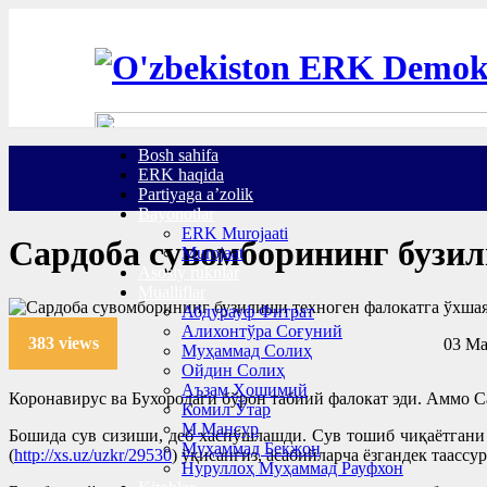
Bosh sahifa
ERK haqida
Partiyaga a’zolik
Bayonotlar
ERK Murojaati
Сардоба сувомборининг бузи
Murojaat
Asosiy ruknlar
Mualliflar
Абдурауф Фитрат
Алихонтўра Соғуний
383 views
03 Ma
Муҳаммад Солиҳ
Ойдин Солиҳ
Аъзам Ҳошимий
Коронавирус ва Бухородаги бўрон табиий фалокат эди. Аммо 
Комил Ўтар
М.Мансур
Бошида сув сизиши, деб хаспўшлашди. Сув тошиб чиқаётгани
Муҳаммад Бекжон
(
http://xs.uz/uzkr/29530
) ўқисангиз, асабийларча ёзгандек таасс
Нуруллоҳ Муҳаммад Рауфхон