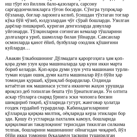
иш тўрт юз йиллик бало-қазоларга, сарсону
саргардончиликларга тўғон босарди. Сўнгра тупроқлар
бўзланар, боғлар ларзонга келиб, ўсишдан тўхтаган тоғлар
кўка бўй чўзиб, юлдузлардан чўғ сўрай бошларди. Узилган
дарёлар пишқириб, қуриган денгизларда довуллар
уйғонарди. Тўлқинларни соғинган кемалар тўшларини
долғаларга уриб, шамоллар билан ўйнарди. Савсанлар
осмонларда қанот ёйиб, булбуллар озодлик қўшиғини
куйларди…
Авакян ўлкабошининг Дўлмадаги қароргоҳига ҳам қоп-
қора думи узун қора машиналарда ҳар куни икки марта
бориб келарди. Қоп-қора думи узун учта машинани турли-
туман юздан ошиқ думи калта машиналар йўл бўйи ҳар
томондан қуршаб, қўриқлаб борардилар. Олдинда
кетаётган юк машинаси устига иккинчи жаҳон урушида
яроқсиз деб топилган бешта тўп ўрнатилганди. Ўн олтита
аскар тўпларга снаряд ўрнига эски чопонга бензин
шимдириб тиқиб, қўлларида гугурт, жанговар ҳолатда
ғоздек гердайиб турардилар. Кабинадагиларнинг
қўлларида қирқма милтиқ, оёқларида керза этиклари бор
эди. Қишу ёз устларида пахталик камзул, бошларида
қирқилмаган такаулоқнинг терисидан тикилган силкима
телпак, бошларини машинанинг ойнагидан чиқариб, йўл
бўйи икки томонни буқаламун тасвири туширилган