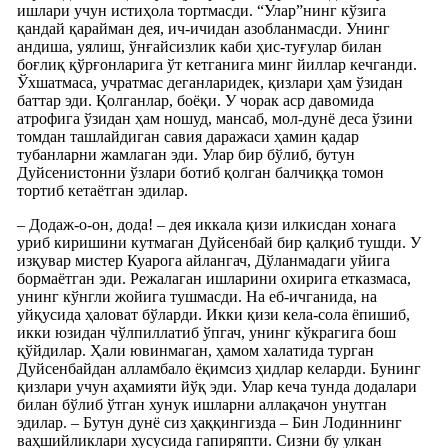
ишлари учун истиҳола тортмасди. “Улар”нинг кўзига
қандай қарайман дея, ич-ичидан азобланмасди. Унинг
андиша, уялиш, ўнғайсизлик каби ҳис-туғулар билан
боғлиқ қўрғонларига ўт кетганига минг йиллар кечганди.
Ўхшатмаса, учратмас деганларидек, қизлари ҳам ўзидан
баттар эди. Қолганлар, боёқи. У чорак аср давомида
атрофига ўзидан ҳам ношуд, мансаб, мол-дунё деса ўзини
томдан ташлайдиган савия даражаси ҳамин қадар
тубанларни жамлаган эди. Улар бир бўлиб, бутун
Дуйсенистонни ўзлари ботиб қолган балчиққа томон
тортиб кетаётган эдилар.
– Додаж-о-он, дода! – дея иккала қизи илкисдан хонага
уриб киришини кутмаган Дуйсенбай бир қалқиб тушди. У
изқувар мистер Куарога айлангач, Дўланмадаги уйига
бормаётган эди. Режалаган ишларини охирига етказмаса,
унинг кўнгли жойига тушмасди. На еб-ичганида, на
уйқусида ҳаловат бўларди. Икки қизи кела-сола ёпишиб,
икки юзидан чўлпиллатиб ўпгач, унинг кўкрагига бош
қўйдилар. Ҳали ювинмаган, ҳамом халатида турган
Дуйсенбайдан алламбало ёқимсиз ҳидлар келарди. Бунинг
қизлари учун аҳамияти йўқ эди. Улар кеча тунда додалари
билан бўлиб ўтган хунук ишларни аллақачон унутган
эдилар. – Бутун дунё сиз ҳаққингизда – Бин Лодиннинг
ваҳшийликлари хусусида гапиряпти. Сизни бу улкан