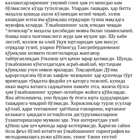
каллакесарларининг умумий сони ҳам уч мингдан кам
бўлмаслиги кўзда тутилганди. Улардан ташқари, ҳар битта
маҳалла қошида аҳоли кўламидан келиб чиқиб, эллик
кишидан юзтагача қўриқлаш отрядлари тузиш мақсадга
мувофиқ келарди. Ўлкабошининг халқ ичидан чиққан
“лочинлар”и маҳалла ҳисобидан мояна билан таъминланиб,
бошқа ишга чалғимаслиги жуда ҳам муҳим эди. Шу каби
лиссей, коллеж ва олий ўқув юртларидан ҳам махсус
отрядлар тузиб, уларни Рўбингуд Тангрибердиевнинг
қўриқлаш хизмати полегонларида жангавор
тайёрганликдан ўтказиш ҳеч қачон зарар қилмасди. Шунда,
ўлкабошини кўнгилдагидек асраб-авайлаб, мустаҳкам
қўриқлаш учун имкон яраларди. Тоқсаройдан Дўлма
қароргоҳигача бўлган хавфли чизиқнинг ҳар қулочида тўрт
яримтадан тўққизта фидойи уч қаторга тизилиб, кунида
икки марта ватанга садоқатини намоён этса, жижча бўлса
ҳам ўлкабошининг ҳурмат-эътибори жойига қўйиларди.
Яна айтилишича, уни бундан бу ёғига юрта ҳудудларидан
ташқарига чиқариб бўлмасди. Хорижликлар турли усуллар
қўллаб, қари тентакнинг ҳаётбахш ғояларини, юртанинг
келажаги ҳақидаги истиқболли дастуруламалларини
ўзлаштиришлари мумкин эди. Уни интернетдан узиб
қўйиш ҳам ҳеч қачонда зарар келтирмасди. Қариган сайин
бола феъл бўлиб кетаётган ўлкабошининг парнография ва
мелодрамаларга ружи қўйгани, унинг ўзини унутиб