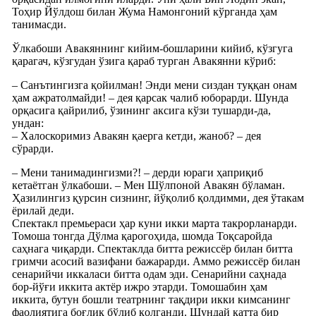
Тоҳир Йўлдош билан Жума Намонгоний кўрганда ҳам
танимасди.
Ўлкабоши Авакяннинг кийим-бошларини кийиб, кўзгуга
қарагач, кўзгудан ўзига қараб турган Авакянни кўриб:
– Санътингизга қойилман! Энди мени сиздан туққан онам
ҳам ажратолмайди! – дея қарсак чалиб юборарди. Шунда
орқасига қайрилиб, ўзининг аксига кўзи тушарди-да,
ундан:
– Халоскоримиз Авакян қаерга кетди, жаноб? – дея
сўрарди.
– Мени танимадингизми?! – дерди юраги ҳаприқиб
кетаётган ўлкабоши. – Мен Шўлпоной Авакян бўламан.
Ҳазилингиз қурсин сизнинг, йўқолиб қолдимми, дея ўтакам
ёрилай деди.
Спектакл премьераси ҳар куни икки марта такрорланарди.
Томоша тонгда Дўлма қарогоҳида, шомда Тоқсаройда
саҳнага чиқарди. Спектаклда битта режиссёр билан битта
гримчи асосий вазифани бажарарди. Аммо режиссёр билан
сенарийчи иккаласи битта одам эди. Сенарийни саҳнада
бор-йўғи иккита актёр ижро этарди. Томошабин ҳам
иккита, бутун бошли театрнинг тақдири икки кимсанинг
фаолиятига боғлиқ бўлиб қолганди. Шундай катта бир