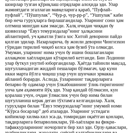
шоирлар тузган қўриқлаш отрядлари алоҳида эди. Улар
жамиятдаги эгаллаган мавқеларига қараб, “Пуфлай-
пуфлай”, “Пўшпулак”, “Чур-р, чур-рр-р”, “Ушпулак” каби
бир неча гуруҳларга бирлашгандилар. Уларнинг сони ҳам
олтмиш мингдан кам эмасди. Халқ ичидан чиққан бу
шоввозлар “Ёвуз темурзодалар”нинг ҳалқасини
айлантириб, уч қаватли ўзига хос Хитой деворини пайдо
қилган эдилар. Назарларича, бу жонли деворни Чингизхон
гўридан тирилиб чиқиб келса ҳам бузиб ўта олмасди.
Умуман, уларнинг нима учун бу ишни бошлаганлари
аллақачон хаёлларидан кўтарилиб кетганди. Бин Лодинни
улар буткул унутиб юборгандилар. Ҳаётда тайинли мақсад,
шуғулланадиган жиддий пешалари бўлмагач, ҳар куни
икки марта йўлга чиқиш улар учун шунчаки эрмакка
айланиб борарди. Аслида, ўзларининг тақдирларига
бепарво бу одамлар учун ўлкабошининг ўлик-тиригининг
унча ҳам аҳамияти йўқ эди. Улар қандай бўлмасин, кун
қоралаш учун, очдан ўлмаслик учун бир нима билан
шуғулланиш керак деган тўхтамга келгандилар. Халқ
гуруҳлари билан “Ёвуз темурзодалар”нинг умумий номи
“Кўрса босарлар” деб аталарди. Уларнинг устидаги
кийимлар хилма-хил эса-да, томиридан оқаётган қонлари,
тақдирларига бепарволиклари, ўй-хаёллари ва фикри-
тафаккурларининг ночорлиги бир хил эди. Орзу-ҳаваслари,
худбинликлари, жаҳолати, сиёсий калтабинликлари ва