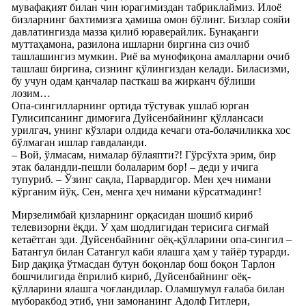
мувафақият билан чин юрагимиздан табриклаймиз. Илоё
бизларнинг бахтимизга ҳамиша омон бўлинг. Бизлар сояйи
давлатингизда мазза қилиб юраверайлик. Бунақанги
муттаҳамона, разилона ишларни биргина сиз очиб
ташлашингиз мумкин. Риё ва мунофиқона амалларни очиб
ташлаш биргина, сизнинг қўлингиздан келади. Биласизми,
бу учун одам қанчалар пасткаш ва жирканч бўлиши
лозим…
Опа-сингилларнинг ортида тўстувак ушлаб юрган
Гулисипсанинг димоғига Дуйсенбайнинг қўллансаси
урилгач, унинг кўзлари олдида кечаги ота-болачиликка хос
бўлмаган ишлар гавдаланди.
– Вой, ўлмасам, нималар бўлаяпти?! Гўрсўхта эрим, бир
этак баландли-пешли болаларим бор! – деди у ичига
тупуриб. – Ўзинг сақла, Парвардигор. Мен ҳеч нимани
кўрганим йўқ. Сен, менга ҳеч нимани кўрсатмадинг!
Мирзелимбай қизларнинг орқасидан шошиб кириб
телевизорни ёқди. У ҳам шодлигидан терисига сиғмай
кетаётган эди. Дуйсенбайнинг оёқ-қўлларини опа-сингил –
Батангул билан Сатангул каби ялашга ҳам у тайёр турарди.
Бир дақиқа ўтмасдан бутун боқонлар бош боқон Тарлон
бошчилигида ёприлиб кириб, Дуйсенбайнинг оёқ-
қўлларини ялашга чоғландилар. Оламшумул ғалаба билан
муборакбод этиб, уни замонанинг Адолф Гитлери,