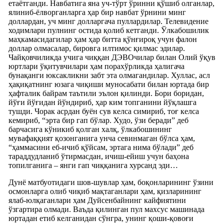
етаётганди. Навбатига яна уч-тўрт ўринни қўшиб олганлар,
ялиниб-ёлворганларга ҳар бир навбат ўрнини минг
доллардан, уч минг долларгача пуллардилар. Телевидение
ходимлари пулнинг остида қолиб кетганди. Ўлкабошилик
маҳкамасидагилар ҳам ҳар битта қўнғироқ учун фалон
доллар олмасалар, бировга илтимос қилмас эдилар.
Чайқовчиликда учига чиққан ДЭВОчилар билан Олий ўқув
юртлари ўқитувчилари ҳам порахўрликда ҳалигача
бунақанги юксакликни забт эта олмагандилар. Хуллас, асл
ҳақиқатнинг юзага чиқиши муносабати билан юртада бир
ҳафталик байрам таътили эълон қилинди. Бори боридан,
йўғи йўғидан йўндириб, ҳар ким топганини йўқлашга
тушди. Чорак асрдан буён сув келса симириб, тоғ келса
кемириб, “эрта бир гап бўлар. Худо, ўзи беради” деб
барчасига кўникиб қолган халқ, ўлкабошининг
мувафаққият қозонганига унча севинмаган бўлса ҳам,
“ҳаммасини еб-ичиб қўйсам, эртага нима бўлади” деб
тараддудланиб ўтирмасдан, ичиш-ейиш учун баҳона
топилганига – янги гап чиққанига хурсанд эди…
Дунё матбуотидаги шов-шувлар ҳам, боқонларининг ўзини
осмонларга олиб чиқиб мақтаганлари ҳам, қизларининг
ялаб-юлқаганлари ҳам Дуйсенбайнинг кайфиятини
ўзгартира олмади. Ваъда қилинган пул махсус машинада
юртадан етиб келганидан сўнгра, унинг қоши-қовоғи