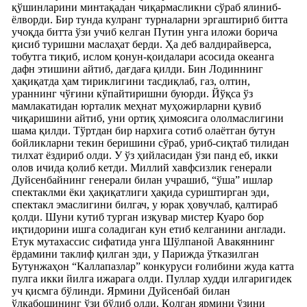
қўшинларини минтақадан чиқармасликни сўраб ялиниб-
ёлворди. Бир тунда кулранг турналарни эргаштириб битта
учоқда битта ўзи учиб келган Путин унга иложи борича
қисиб туришни маслаҳат берди. Ҳа деб валдирайверса,
тобутга тиқиб, ислом қонун-қоидалари асосида океанга
дафн этишини айтиб, дағдаға қилди. Бин Лодиннинг
ҳақиқатда ҳам тириклигини тасдиқлаб, газ, олтин,
ураннинг чўғини кўпайтиришни буюрди. Йўқса ўз
мамлакатидан юрталик меҳнат муҳожирларни қувиб
чиқаришини айтиб, уни ортиқ ҳимоясига ололмаслигини
шама қилди. Тўртдан бир нархига сотиб олаётган бутун
бойликларни текин беришини сўраб, уриб-сиқтаб тилидан
тилхат ёздириб олди. У ўз ҳийласидан ўзи панд еб, икки
олов ичида қолиб кетди. Миллий хавфсизлик генерали
Дуйсенбайнинг генерали билан учрашиб, “ўша” ишлар
спектаклми ёки ҳақиқатлиги ҳақида суриштирган эди,
спектакл эмаслигини билгач, у юрак ҳовучлаб, қалтираб
қолди. Шуни кутиб турган изқувар мистер Куаро бор
иқтидорини ишга соладиган кун етиб келганини англади.
Етук мутахассис сифатида унга Шўлпаной Авакяннинг
ёрдамини таклиф қилган эди, у Парижда ўтказилган
Бутунжаҳон “Каллапазлар” конкуруси ғолибини жуда катта
пулга икки йилга ижарага олди. Пуллар худди илгаригидек
уч қисмга бўлинди. Ярмини Дуйсенбай билан
ўлкабошининг ўзи бўлиб олди. Қолган ярмини ўзини