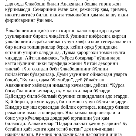
даргоҳда ўлкабоши билан Авакяндан бошқа тирик жон
кўринмасди. Сенарийни ёзган ҳам, режиссёр ҳам, гримчи,
иккита актиёр билан иккита томошабин ҳам мана шу икки
фирибгарнинг ўзи эди.
Ўлкабошининг қиёфасига кирган халоскори қора думи
узунларнинг бирига чиқаётиб, ўзининг қиёфасига кирган
ўлкабошини асраб-авайлаш учун хавфсизлик генералларига
бир қанча топшириқлар берар, кейин орқа ўриндиққа
ястаниб ўтириб оларди-да, Дўлма қароргоҳи томон йўлга
чиқарди. Айтганимиздек, “кўрса босарлар” қўшинлари
катта йўлнинг икки тарафида жонли Хитой деворини
тиклаб, тўрт соатдан буён ўлкабошининг йўлини
пойлаётган бўлардилар. Думи узуннинг ойнасидан уларга
боқиб, “Бу халқ одам бўлмайди”, деб ўйлаётган
Авакяннинг хаёлидан нималар кечмасди, дейсиз! “Кўрса
босар”ларнинг ичларида ҳам ҳар хиллари бўларди.
Қайсидир билиб-билмай бурчини сидқидилдан адо этарди.
Қай бири ҳар куни қуруқ бир томоша учун йўлга чиқарди.
Кимдир шу иш орқасидан бойлик орттирса, кимдир бизнес
режасини амалга оширарди. Яна кимлардир овсарлиги
боис умр кўчаларида довдираб юрганини ўзи ҳам
билмасди. Аллакимлар “Падари лаънат қачон ўларкин? Бу
бетайин ҳаёт жонга ҳам тегиб кетди” дея ич-ичидан
ижирғанарди. Кимдир ноиложликдан нафратини ичига