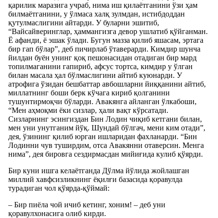
қарилик маразига учраб, нима иш қилаётганини ўзи ҳам
билмаётганини, у ўлмаса халқ зулмдан, истибдоддан
қутулмаслигини айтарди. У буларни эшитиб,
“Вайсайверинглар, ҳаммангизга девор ушлатиб қўйганман.
Ё афанди, ё эшак ўлади. Бугун мазза қилиб яшасам, эртага
бир гап бўлар”, деб пичирлаб ўтаверарди. Кимдир шунча
йилдан буён унинг қоқ пешонасидан отадиган бир мард
топилмаганини гапириб, афсус тортса, кимдир у ўлган
билан масала ҳал бўлмаслигини айтиб куюнарди. У
атрофига ўзидан бешбаттар авбошларни йиққанини айтиб,
миллатнинг боши берк кўчага кириб қолганини
тушунтирмоқчи бўларди. Авакянга айланган ўлкабоши,
“Мен аҳмоқми ёки сизлар, ҳали вақт кўрсатади.
Сизларнинг эсингиздан Бин Лодин чиқиб кетгани билан,
мен уни унутганим йўқ. Шундай бўлгач, мени ким отади”,
дея, ўзининг қилиб юрган ишларидан фахланарди. “Бин
Лодинни чув туширдим, отса Авакянни отаверсин. Менга
нима”, дея бировга сездирмасдан мийиғида кулиб қўярди.
Бир куни ишга келаётганда Дўлма йўлида жойлашган
миллий хавфсизликнинг ёқилғи базасида қоравулда
турадиган чол қўярда-қўймай:
– Бир пиёла чой ичиб кетинг, хоним! – деб уни
қоравулхонасига олиб кирди.