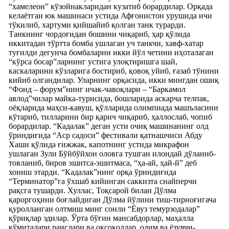
“хамелеон” кўзойнакларидан кузатиб борардилар. Орқада
келаётган юк машинаси устида Афғонистон урушида ичи
тўкилиб, хартуми қийшайиб қолган танк турарди.
Танкнинг чордоғидан бошини чиқариб, ҳар қўлида
иккитадан тўртта бомба ушлаган уч танкчи, хавф-хатар
туғилди дегунча бомбаларни икки йўл четини иҳоталаган
“кўрса босар”ларнинг устига улоқтиришга шай,
каскаларини кўзларига бостириб, қовоқ уйиб, ғазаб тўнини
кийиб олгандилар. Уларнинг орқасида, икки мингдан ошиқ
“Фонд – форум”нинг ичак-чавоқлари – “Баркамол
авлод”чилар майка-турисида, бошларида аскарча телпак,
оёқларида маҳси-кавуш, қўлларида олимпиада машъласини
кўтариб, тилларини бир қарич чиқариб, ҳаллослаб, чопиб
борардилар. “Кадалак” деган усти очиқ машинанинг олд
ўриндиғида “Аср садоси” фестивали қатнашчиси Абду
Хаши қўлида ғижжак, капотнинг устида микрафон
ушлаган Зули Бўйбўйхон оловга тушган илондай дўланиб-
товланиб, биров эшитса-эшитмаса, “ҳа-ай, ҳай-й” деб
хониш этарди. “Кадалак”нинг орқа ўриндиғида
“Терминатор”га ўхшаб кийинган саккизта снайперчи
рақсга тушарди. Хуллас, Тоқсарой билан Дўлма
қароргоҳини боғлайдиган Дўлма йўлини тиш-тирноғигача
қуролланган олтмиш минг сонли “Ёвуз темурзодалар”
қўриқлар эдилар. Ўрта бўғин мансабдорлар, маҳалла
қўмиталари раислари ва оқсоқоллар, олим ва ёзувчи-