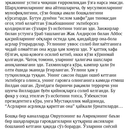
эркакнинг устига чиқиши ғирромликдан ўзга нарса эмасди.
Шарҳловчиларнинг яна айтишларича, бу мусулмонларнинг
мунофиқлигини, сўзи бошқа амали бошқалигини
кўрсатарди. Бутун дунёни “ислом хавфи”дан тинмасдан
огоҳ этиб келаётган ўлкабошининг эътиборсиз
қолдирилган сўзлари ўз исботини топган эди. Занжирлар
билан устунга ўраб ташланган Жак Андирсон билан Аббос
қасрийларнинг оёқлари остида ҳам, қандайдир она-бола
асрлар ўтирардилар. Ўғлининг уввос солиб йиғлаётганига
чидай олмаётган она жуда ҳам хомуш эди. У қаттиқ хафа
бўлгач, қош-қовоғи осилиб кетиб, икки кўзи кўринмай
қолганди. Чатоқ томони, уларнинг ҳалигача шахслари
аниқланмагани эди. Тахминларга кўра, кампир ҳали ўн
олти ёшида эканида ўғирланган. Ўғлини ҳам у
тутқинликда туққан. Унинг саксон ёшдан ошиб кетгани
эътиборга олинса, унинг гаровга олинганига камида етмиш
йилдан ошган. Дунёдаги биринчи рақамли террорчи уни
шунча йиллардан буён қийноқларга солиб келганди. Бу
фикр у озод этилгач ўз исботини топса, Ўзбекистон
президентига кўра, унга Мустақиллик майдонида,
“Асрларни асрликда қаритган она” ҳайкали ўрнатиларди…
Бошқа бир каналларда Оврупонинг ва Амриқонинг баъзи
бир шаҳарларида гаровдагиларни қутқариш аксиялари
бошланиб кетгани ҳақида сўз борарди. Ўзларини сиёсий