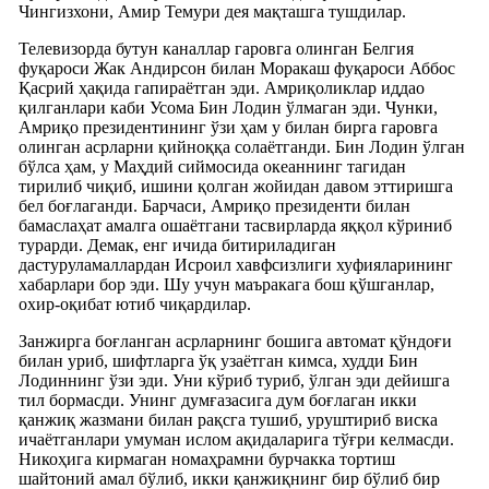
Чингизхони, Амир Темури дея мақташга тушдилар.
Телевизорда бутун каналлар гаровга олинган Белгия
фуқароси Жак Андирсон билан Моракаш фуқароси Аббос
Қасрий ҳақида гапираётган эди. Амриқоликлар иддао
қилганлари каби Усома Бин Лодин ўлмаган эди. Чунки,
Амриқо президентининг ўзи ҳам у билан бирга гаровга
олинган асрларни қийноққа солаётганди. Бин Лодин ўлган
бўлса ҳам, у Маҳдий сиймосида океаннинг тагидан
тирилиб чиқиб, ишини қолган жойидан давом эттиришга
бел боғлаганди. Барчаси, Амриқо президенти билан
бамаслаҳат амалга ошаётгани тасвирларда яққол кўриниб
турарди. Демак, енг ичида битириладиган
дастуруламаллардан Исроил хавфсизлиги хуфияларининг
хабарлари бор эди. Шу учун маъракага бош қўшганлар,
охир-оқибат ютиб чиқардилар.
Занжирга боғланган асрларнинг бошига автомат қўндоғи
билан уриб, шифтларга ўқ узаётган кимса, худди Бин
Лодиннинг ўзи эди. Уни кўриб туриб, ўлган эди дейишга
тил бормасди. Унинг думғазасига дум боғлаган икки
қанжиқ жазмани билан рақсга тушиб, уруштириб виска
ичаётганлари умуман ислом ақидаларига тўғри келмасди.
Никоҳига кирмаган номаҳрамни бурчакка тортиш
шайтоний амал бўлиб, икки қанжиқнинг бир бўлиб бир