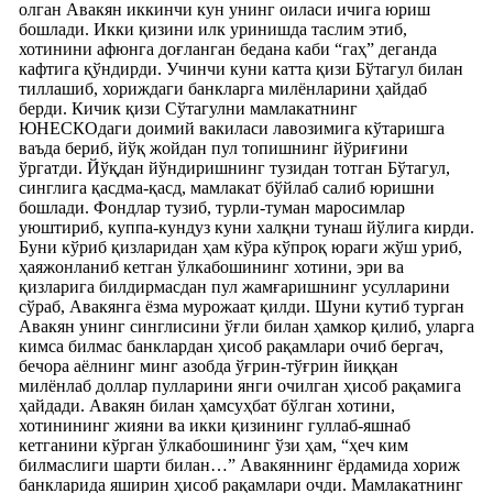
олган Авакян иккинчи кун унинг оиласи ичига юриш
бошлади. Икки қизини илк уринишда таслим этиб,
хотинини афюнга доғланган бедана каби “гаҳ” деганда
кафтига қўндирди. Учинчи куни катта қизи Бўтагул билан
тиллашиб, хориждаги банкларга милёнларини ҳайдаб
берди. Кичик қизи Сўтагулни мамлакатнинг
ЮНЕСКОдаги доимий вакиласи лавозимига кўтаришга
ваъда бериб, йўқ жойдан пул топишнинг йўриғини
ўргатди. Йўқдан йўндиришнинг тузидан тотган Бўтагул,
синглига қасдма-қасд, мамлакат бўйлаб салиб юришни
бошлади. Фондлар тузиб, турли-туман маросимлар
уюштириб, куппа-кундуз куни халқни тунаш йўлига кирди.
Буни кўриб қизларидан ҳам кўра кўпроқ юраги жўш уриб,
ҳаяжонланиб кетган ўлкабошининг хотини, эри ва
қизларига билдирмасдан пул жамғаришнинг усулларини
сўраб, Авакянга ёзма мурожаат қилди. Шуни кутиб турган
Авакян унинг синглисини ўғли билан ҳамкор қилиб, уларга
кимса билмас банклардан ҳисоб рақамлари очиб бергач,
бечора аёлнинг минг азобда ўғрин-тўғрин йиққан
милёнлаб доллар пулларини янги очилган ҳисоб рақамига
ҳайдади. Авакян билан ҳамсуҳбат бўлган хотини,
хотинининг жияни ва икки қизининг гуллаб-яшнаб
кетганини кўрган ўлкабошининг ўзи ҳам, “ҳеч ким
билмаслиги шарти билан…” Авакяннинг ёрдамида хориж
банкларида яширин ҳисоб рақамлари очди. Мамлакатнинг