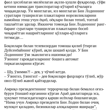
фаол ҳисоблаган милёнлаган ақлли-ҳушли фуқаролар, сўфи
кетини ювмасдан транспоратлар кўтариб кўчаларга
чиққандилар. Ўн минглаган, юз минглаган Бин Лодиннинг
суратлари туширилган плакатларни норозиликларини
намойиш этиш учун ёқиб, оёқлари билан тепиб, топтаб
ташлаётган эдилар. Иккинчи томонда Бин Лодиннинг ранг-
баранг суратлари туширилган плакатларни босиб
чиқараётган нашриётларнинг қўллари-қўлларига
тегмасди…
Боқонлари билан телевизордан томоша қилиб ўтирган
Дуйсенбайнинг кўриб, ақли шошиб қолди. У Бин
Лодиннинг ўзи эканлигига ишонмасди!
Ўзининг гаровдагиларнинг бошига автомат
тиркаганларини кўргач:
– Шу, ўзимми?! – дея, у чўчиб кетди.
– Ўзингиз, ўзингиз! – дея боқонлари фахрларга тўлиб, жўр
овоз бўлиб жавоб қайтардилар.
Амриқо президентининг террорчилар билан бемалол оғиз-
бурун ўпишиб юрганини кўрган Араб давлатларида эса,
ҳукумат тепасидагиларга қарши исёнлар бошланганди.
“Нима учун Амриқо президенти Бин Лодин билан очиқ
мулоқот қиладию, бизникилар алоқаларини яширади”,