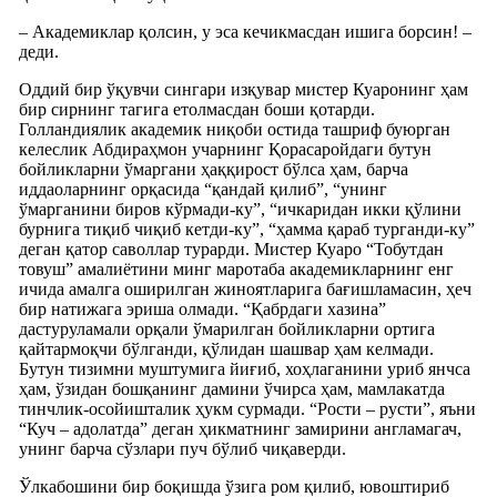
– Академиклар қолсин, у эса кечикмасдан ишига борсин! –
деди.
Оддий бир ўқувчи сингари изқувар мистер Куаронинг ҳам
бир сирнинг тагига етолмасдан боши қотарди.
Голландиялик академик ниқоби остида ташриф буюрган
келеслик Абдираҳмон учарнинг Қорасаройдаги бутун
бойликларни ўмаргани ҳаққирост бўлса ҳам, барча
иддаоларнинг орқасида “қандай қилиб”, “унинг
ўмарганини биров кўрмади-ку”, “ичкаридан икки қўлини
бурнига тиқиб чиқиб кетди-ку”, “ҳамма қараб турганди-ку”
деган қатор саволлар турарди. Мистер Куаро “Тобутдан
товуш” амалиётини минг маротаба академикларнинг енг
ичида амалга оширилган жиноятларига бағишламасин, ҳеч
бир натижага эриша олмади. “Қабрдаги хазина”
дастуруламали орқали ўмарилган бойликларни ортига
қайтармоқчи бўлганди, қўлидан шашвар ҳам келмади.
Бутун тизимни муштумига йиғиб, хоҳлаганини уриб янчса
ҳам, ўзидан бошқанинг дамини ўчирса ҳам, мамлакатда
тинчлик-осойишталик ҳукм сурмади. “Рости – русти”, яъни
“Куч – адолатда” деган ҳикматнинг замирини англамагач,
унинг барча сўзлари пуч бўлиб чиқаверди.
Ўлкабошини бир боқишда ўзига ром қилиб, ювоштириб