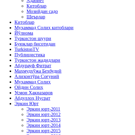
Адабиёт
Китоблар
Мозийдан садо
Шеърлар
Китоблар
Муҳаммад Солиҳ китоблари
Йўлнома
Туркистон шуури
Буюклар бисотидан
TurkistonTV
Публицистика
Туркистон жадидлари
Абдурауф Фитрат
Маҳмудхўжа Беҳбудий
Алихонтўра Соғуний
Муҳаммад Солиҳ
Ойдин Солиҳ
Усмон Ҳақназаров
Абдуллоҳ Нусрат
Эркин Юрт
Эркин юрт-2011
Эркин юрт-2012
Эркин юрт-2013
Эркин юрт-2014
Эркин юрт-2015