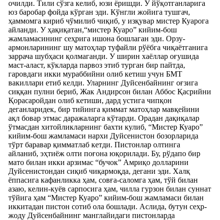
очилди. Тили сўзга келиб, юзи ёришди. У йўқотганларига
юз баробар фойда кўрган эди. Кўнгли жойига тушгач,
ҳаммомга кириб чўмилиб чиқиб, у изқувар мистер Куарога
айланди. У ҳақиқатан,“мистер Куаро” кийим-бош
жамламасининг сеҳрига ишона бошлаган эди. Орзу-
армонларининг шу матоҳлар туфайли рўёбга чиқаётганига
заррача шубҳаси қолмаганди. У ширин хаёллар оғушида
маст-аласт, кўкларда парвоз этиб турган бир пайтда,
гаровдаги икки мураббийни олиб кетиш учун БМТ
вакиллари етиб келди. Уларнинг Дуйсенбайнинг оғзига
сиққан пулни бериб, Жак Андирсон билан Аббос Қасрийни
Қорасаройдан олиб кетиши, дард устига чипқон
деганларидек, бир тийинга қиммат матоҳлар мавқейини
ақл бовар этмас даражаларга кўтарди. Орадан дақиқалар
ўтмасдан хитойликларнинг бахти кулиб, “Мистер Куаро”
кийим-бош жамламаси нархи Дуйсенистон бозорларида
тўрт баравар қимматлаб кетди. Пистонлар олтинга
айланиб, эҳтиёж олти поғона юқорилади. Бу, рўдапо бир
мато билан икки арзимас “бучок” Амриқо долларини
Дуйсенистондан сиқиб чиқармоқда, дегани эди. Халқ
ёппасига кафанликка ҳам, совға-саломга ҳам, тўй билан
азаю, келин-куёв сарпосига ҳам, чилла гурзон билан суннат
тўйига ҳам “Мистер Куаро” кийим-бош жамламаси билан
иккитадан пистон сотиб ола бошлади. Аслида, бутун сеҳр-
жоду Дуйсенбайнинг манглайидаги пистонларда