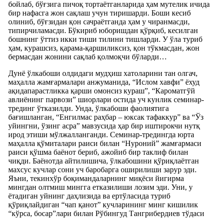
бойлаб, бўғзига пичоқ тортаётганларида ҳам мутелик ичида
бир нафасга жон сақлаш учун тиришарди. Боши кесиб
олиниб, бўғзидан қон сачраётганда ҳам у чиранмасди,
типирчиламасди. Бўкириб юборишдан қўрқиб, кесилган
бошнинг ўттиз икки тиши тилини тишларди. У ўла туриб
ҳам, курашсиз, қарама-қаршиликсиз, қон тўкмасдан, жон
бермасдан жонини сақлаб қолмоқчи бўларди…
Дунё ўлкабоши олдидаги мудҳиш хатоларини тан олгач,
маҳалла жамғармалари анжуманида, “Ислом хавфи” ёхуд
ақидапарастликка қарши омонсиз кураш”, “Кароматгўй
авлиёнинг парвози” шиорлари остида уч кунлик семинар-
трединг ўтказилди. Унда, ўлкабоши фаолиятига
бағишланган, “Енгилмас раҳбар – юксак тафаккур” ва “Ўз
уйингни, ўзинг асра” мавзусида ҳар бир иштирокчи нутқ
ирод этиши мўлжалланганди. Семинар-тредингда юрта
маҳалла қўмиталари раиси билан “Нуроний” жамғармаси
раиси қўшма баёнот бериб, ажойиб бир таклиф билан
чиқди. Баёнотда айтилишича, ўлкабошини қўриқлаётган
махсус кучлар сони уч баробарга оширилиши зарур эди.
Яъни, текинхўр боқимандаларнинг миқёси йигирма
мингдан олтмиш мингга етказилиши лозим эди. Уни, у
ётадиган уйнинг даҳлизида ва ертўласида туриб
қўриқлайдиган “чап қанот” кучларининг минг кишилик
“кўрса, босар”лари билан Рўбингуд Тангрибердиев тўдаси