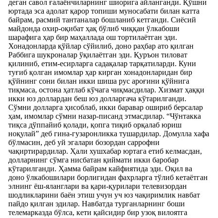
деган савол ғалаёнчиларнинг шиорига айланганди. Қўшни
юртада эса адолат қарор топиши муносабати билан катта
байрам, расмий тантаналар бошланиб кетганди. Сиёсий
майдонда охир-оқибат ҳақ бўлиб чиққан ўлкабоши
шарафига ҳар бир маҳаллада ош тортилаётган эди.
Хонадонларда қўйлар сўйилиб, доно раҳбар ато қилган
Раббига шукроналар ўқилаётган эди. Қуръон тиловат
қилиниб, етим-есирларга садақалар тарқатиларди. Куни
туғиб қолган имомлар ҳар кирган хонадонларидан бир
қўйнинг сони билан икки шиша рус ароғини қўйнига
тиқмаса, остона ҳатлаб кўчага чиқмасдилар. Хизмат ҳаққи
икки юз доллардан беш юз долларгача кўтарилганди.
Сўмни долларга ҳисоблаб, икки баравар ошириб берсалар
ҳам, имомлар сўмни назар-писанд этмасдилар. “Чўнтакка
тиқса дўппайиб қолади, қопга тиқиб орқалаб юриш
ноқулай” деб гина-гузаронликка тушардилар. Домулла хафа
бўлмасин, деб уй эгалари бозордан саррофни
чақиртирардилар. Ҳали хушхабар юртага етиб келмасдан,
долларнинг сўмга нисбатан қиймати икки баробар
кўтарилганди. Ҳамма байрам кайфиятида эди. Оқил ва
доно ўлкабошилари борлигидан фахрларга тўлиб кетаётган
элнинг ёш-яланглари ва қари-қурилари телевизордан
шодликларини баён этиш учун уч юз чақиримлик навбат
пайдо қилган эдилар. Навбатда турганларнинг боши
телемарказда бўлса, кети қайсидир бир узоқ вилоятга