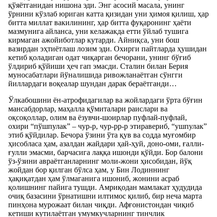
қўяётганидан нишона эди. Энг асосий масала, унинг
ўрнини кўзлаб юриган катта қизидан уни ҳимоя қилиш, ҳар
битта миллат вакилининг, ҳар битта фуқаронинг ҳаёти
мазмунига айланса, уни келажакда етти ўйлаб тушига
кирмаган ажойиботлар кутарди. Айниқса, уни бош
вазирдан эҳтиётлаш лозим эди. Охирги пайтларда ҳушидан
кетиб қоладиган одат чиқарган бечорани, унинг бўғиб
ўлдириб қўйиши ҳеч гап эмасди. Сталин билан Берия
муносабатлари йўналишида ривожланаётган сўнгги
йиллардаги воқеалар шундан дарак бераётганди…
Ўлкабошини ён-атрофидагилар ва жойлардаги ўрта бўғин
мансабдорлар, маҳалла қўмиталари раислари ва
оқсоқоллар, олим ва ёзувчи-шоирлар пуфлай-пуфлай,
охири “пўшпулак” – чур-р, чур-рр-р этиравериб, “ушпулак”
этиб қўйдилар. Бечора ўзини ўта қув ва содда муғомбир
ҳисобласа ҳам, азалдан жайдари ҳай-ҳуй, доно-оми, ғалли-
ғулли эмасми, барчасига лаққа ишонди қўйди. Бор балони
ўз-ўзини авраётганларнинг моли-жони ҳисобидан, йўқ
жойдан бор қилган бўлса ҳам, у Бин Лодиннинг
ҳақиқатдан ҳам ўлмаганига ишониб, жонини асраб
қолишнинг пайига тушди. Амриқодан мамлакат ҳудудида
очиқ базасини ўрнатишни илтимос қилиб, бир неча марта
пинҳона мурожаат билан чиқди. Афғонистондан чиқиб
кетиши кутилаётган умумкучларнинг тинчлик