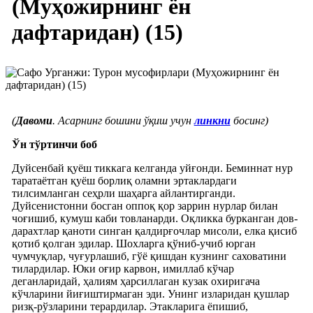
(Муҳожирнинг ён
дафтаридан) (15)
(
Давоми
. Асарнинг бошини ўқиш учун
линкни
босинг)
Ўн тўртинчи боб
Дуйсенбай қуёш тиккага келганда уйғонди. Беминнат нур
таратаётган қуёш борлиқ оламни эртаклардаги
тилсимланган сеҳрли шаҳарга айлантирганди.
Дуйсенистонни босган оппоқ қор заррин нурлар билан
чоғишиб, кумуш каби товланарди. Оқликка бурканган дов-
дарахтлар қаноти синган қалдирғочлар мисоли, елка қисиб
қотиб қолган эдилар. Шохларга қўниб-учиб юрган
чумчуқлар, чуғурлашиб, гўё қишдан кузнинг саховатини
тилардилар. Юки оғир карвон, имиллаб кўчар
деганларидай, ҳалиям ҳарсиллаган кузак охиригача
кўчларини йиғиштирмаган эди. Унинг изларидан қушлар
ризқ-рўзларини терардилар. Этакларига ёпишиб,