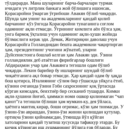
тўлдирарди. Мана шуларнинг барча-барчалари турмак
ичидаги уч литрлик банкага жой бўлишига ишонсак,
Қорасаройни ўмарган ўғрибоши Авакян бўлиб чиқарди.
Шунда ҳам унинг ва академикларнинг қандай қилиб
барчанинг кўз ўнгида Қорасаройни тунаганига соғлом
одамнинг ақли етмасди. Ўғрининг кимлиги аён бўлса ҳам,
унга бармоқ ўқталиш учун одамнинг ақли-ҳуши жойида
бўлмаслиги керак эди. Демак, Житириқни даволаш учун
Қорасаройга Голландиядан бешта академикни чақиртирган
ҳам, президентнинг учоғини жўнатиб, уларни
Дуйсенистонга бошлаб келган ҳам Авакян эди. Ўзини
голландиялик деб атаётган фирибгарлар бошлиғи
Абдираҳмон учар ҳам Авакянга тегишли одам бўлиб
чиқарди. Лекин барибир бу ишларнинг шундай бўлиб
чиқаётганига ақл бовар этмасди. Ҳар қандай одам бу ҳақда
бош қотирса, Италиянинг сўлим бир гўшасида уйқуга ётиб,
кўзини очганида ўзини Гоби саҳросининг қоқ ўртасида
кўрган кимсадек, беихтиёр бир сесканиб тушарди. Кимки
ақли-ҳушини йиғиб, ҳаммаси номи ошкор қилинмаган “чап
қанот”га тегишли бўлиши ҳам мумкин-ку, дея ўйласа,
ҳаётига мантиқ кирар, боши оғримас, кўзи ҳам тинмасди. У
ўзини-ўзи аврашдан, ўзини-ўзи жинни қилишдан қутулар,
ортиқча ўзини қийнамасдан, ўтмишда йўл қўйган
хатоларини қандай тузатиш хусусида тафаккур этарди. Бу
кичик кўринган иш душманнинг йўлига ғов бўларди. Бу