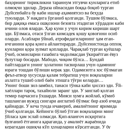
баҳорнинг тирикликни тараннум этгувчи кунларига етиб
олмоқчи эдилар. Дераза ойнасидан боққа боқиб турган
Дуйсенбайга бу каби ишлар аҳамиятсиз ва беҳуда
туюларди. У нақдига ўрганиб қолганди. Тушим бўлмаса,
бир дақиқа емаса ошқозони безовта этадиган хўрдадон каби
ичини олов яларди. Ҳар куни у учун кирим кириши шарт
эди. Бўлмаса, отаси ўлган кимсадек қошу қовоғини осиб
оларди. Асаблари ўйнаб, атрофидагиларнинг ҳам еган-
ичганини қора қонга айлантирарди. Дуйсенистонда оппоқ
кунларни қора зулмат қопларди. Чарақлаб турган қуёшлар
ўчиб, осмонларни ғазабига чидолмасдан ўкираётган ёвуз
булутлар босарди. Мабодо, чиқим бўлса… Бундай
пайтлардаги унинг ҳолатини тасвирлаш учун одамнинг
юраги тошдан бўлиши керак эди. Одамизотга хос бўлмаган
феъл-атвор хусусида қалам тебратиш учун воқеаларни
ахлатга тушиб олиб баён этишга тўғри келарди…
Унинг боши зил-замбил, танаси тўнка каби ҳиссиз эди. Ўй-
хаёллари тароқ, тахайюли заранг эди. У занглаб қолган
темир парчасига ўхшарди. Мияси хумга жойлаб, кўмиб
ташланган вужуд сингари англатиб бўлмас бир азоб ичида
қайнарди. У кеча тунда ичавериб, амалиётнинг яримида
ўчиб қолганди. Кейинги бўлиб ўтган воқеаларни минг
ўйласа ҳам эслай олмасди. Қип-яланғоч исқиртига
булғаниб ётганига қараганда, у амалиёт жараёнида
керагидан ошиқча кўп ҳунарларни кўрсатганди. У бу