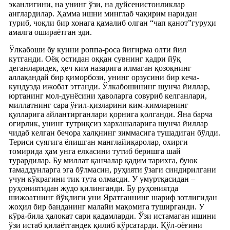
эканлигини, на унинг ўзи, на дуйсенистонликлар
англардилар. Ҳамма ишни минглаб чақирим наридан
туриб, чоқли бир хонага қамалиб олган “чап қанот”гуруҳи
амалга ошираётган эди.
Ўлкабоши бу кунни роппа-роса йигирма олти йил
кутганди. Оёқ остидан оққан сувнинг қадри йўқ
деганларидек, ҳеч ким назарига илмаган қозоқнинг
аллақандай бир қиморбози, унинг орзусини бир кеча-
кундузда ижобат этганди. Ўлкабошининг шунча йиллар,
юртанинг мол-дунёсини ҳаволарга совуриб келганлари,
миллатнинг сара ўғил-қизларини ким-кимларнинг
қулларига айлантирганлари қорнига қолганди. Яна барча
оғирлик, унинг тутриқсиз хархашаларига шунча йиллар
чидаб келган бечора халқнинг зиммасига тушадиган бўлди.
Териси суягига ёпишган манглайиқаролар, охирги
томирида ҳам унга елкасини тутиб беришга шай
турардилар. Бу миллат қанчалар қадим тарихга, буюк
тамаддунларга эга бўлмасин, руҳияти ўзаги синдирилгани
учун кўкрагини тик тута олмасди. У умуртқасидан –
руҳониятидан жудо қилинганди. Бу руҳониятда
шижоатнинг йўқлиги уни Яратганнинг шариф зотлигидан
жоҳил бир банданинг малайи мақомига туширганди. У
кўра-била ҳалокат сари қадамларди. Ўзи истамаган ишини
ўзи истаб қилаётгандек қилиб кўрсатарди. Қўл-оёғини