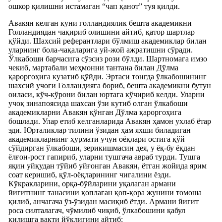
ошкор қилишни истамаган “чап қанот” туя қилди.
Авакян келган куни голландиялик бешта академикни
Голландиядан чақириб олишини айтиб, қатор шартлар
қўйди. Шахсий реферантлари бўлмиш академиклар билан
уларнинг бола-чақаларига уй-жой ажратишни сўради.
Ўлкабоши барчасига сўзсиз рози бўлди. Шартномага имзо
чекиб, мартабали меҳмонни тантана билан Дўлма
қароргоҳига кузатиб қўйди. Эртаси тонгда ўлкабошининг
шахсий учоғи Голландияга бориб, бешта академикни бутун
оиласи, кўч-кўрони билан юртага кўчириб келди. Уларни
учоқ зинапоясида шахсан ўзи кутиб олган ўлкабоши
академикларни Авакян қўнган Дўлма қароргоҳига
бошлади. Улар етиб келганларида Авакян ҳамон ухлаб ётар
эди. Юрталиклар тилини ўзидан ҳам яхши биладиган
академикларнинг ҳурмати учун оёқлари остига қўй
сўйдирган ўлкабоши, зерикишмасин дея, у ёқ-бу ёқдан
ёлғон-рост гапириб, уларни тушгача авраб турди. Тушга
яқин уйқудан тўйиб уйғонган Авакян, ётган жойида ярим
соат керишиб, қўл-оёқларининг чигалини ёзди.
Кўкракларини, орқа-бўйларини уқалаган армани
йигитнинг танасини қоплаган қоп-қора жунини томоша
қилиб, анчагача ўз-ўзидан масиқиб ётди. Армани йигит
роса силталагач, чўмилиб чиқиб, ўлкабошини қабул
қилишга вақти йўқлигини айтиб: