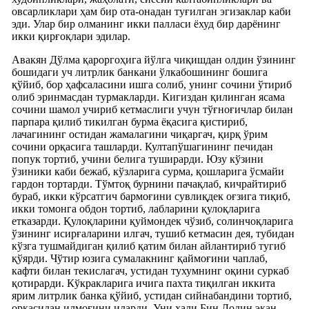
овсарликлари ҳам бир ота-онадан туғилган эгизаклар каби
эди. Улар бир олманинг икки палласи ёхуд бир дарёнинг
икки қирғоқлари эдилар.
Авакян Дўлма қароргоҳига йўлга чиқишдан олдин ўзининг
бошидаги уч литрлик банкани ўлкабошининг бошига
қўйиб, бор ҳафсаласини ишга солиб, унинг сочини ўтириб
олиб эринмасдан турмакларди. Кигиздан қилинган ясама
сочини шамол учириб кетмаслиги учун тўғноғичлар билан
парпара қилиб тикилган бурма ёқасига қистириб,
лачагининг остидан жамалагини чиқаргач, қирқ ўрим
сочини орқасига ташларди. Култапўшагининг печидан
попук тортиб, учини белига туширарди. Юзу кўзини
ўзиники каби бежаб, кўзларига сурма, қошларига ўсмайи
гардон тортарди. Тўмтоқ бурнини пачақлаб, кичрайтириб
бураб, икки кўрсатгич бармоғини сувлиқдек оғзига тиқиб,
икки томонга обдон тортиб, лабларини қулоқларига
етказарди. Қулоқларини қуймондек чўзиб, солинчоқларига
ўзининг исирғаларини илгач, тушиб кетмасин дея, тубидан
кўзга тушмайдиган қилиб қатим билан айлантириб тугиб
қўярди. Чўтир юзига сумалакнинг қаймоғини чаплаб,
кафти билан текислагач, устидан тухумнинг оқини суркаб
қотирарди. Кўкракларига ичига пахта тиқилган иккита
ярим литрлик банка қўйиб, устидан сийнабандини тортиб,
орқасидан илмоғини иларди. Уни ҳали Бин Лодин экан,