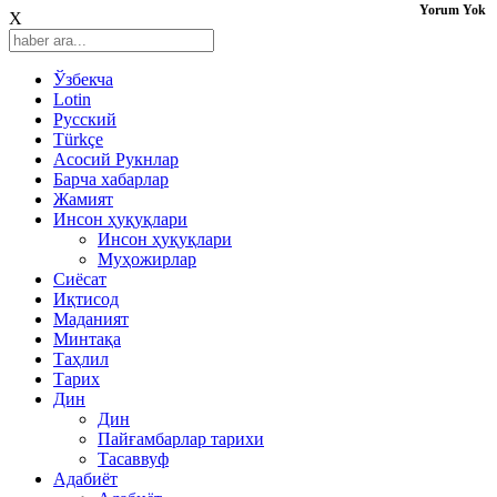
Yorum Yok
X
Ўзбекча
Lotin
Русский
Türkçe
Асосий Рукнлар
Барча хабарлар
Жамият
Инсон ҳуқуқлари
Инсон ҳуқуқлари
Муҳожирлар
Сиёсат
Иқтисод
Mаданият
Минтақа
Таҳлил
Тарих
Дин
Дин
Пайғамбарлар тарихи
Тасаввуф
Адабиёт