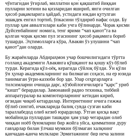
чўнтагидан ўғирлаб, миллатни қон қақшатиб йиққан
пулларни хотини ва қизларидан яшириб, янги очилган
ҳисоб рақамларига ҳайдаб, устидаги юкдан қутулган
эшакдек енгил тортиб, ўпкасини тўлдириб нафас олди. Бу
пуллар ҳам аввалгилари каби учга бўлинарди. Чорак қисми
Дуйсенбайнинг номига, тенг ярими “чап қанот”га ва
қолган чорак қисми пул эгасининг ҳисоб рақамига бориб
тушарди. Эҳтимолларга кўра, Авакян ўз улушини “чап
қанот”дан оларди.
Бу жараёнларда Абдираҳмон учар бошчилигидаги тўртта
голланд академиги Авакянга қўшқанот ва қошу кўз бўлиб
турди. Керагида қўл-оёқ, керагида сўйлоқ бўлди. Ўн қўли
ўн ҳунар академикларнинг на билмаган соҳаси, на ер юзида
танимаган ўғри-каззоби бор эди. Улар сеҳргарларга
тилсимларни очишда дарс, кўзбойлоғичиларга “қарс” уриб
“кишт” берардилар. Замонавий радио техника, тиббий
аппаратуралар ва компютирларнинг кетидан кириб,
оғзидан чиқиб кетардилар. Интернетнинг ичига гижжа
бўлиб сингиб, ичакларида балиқ сувда сузган каби
тараллабедод олиб кезиб юрардилар. Ўтган қисқа вақт
мобайнида пуллардан ташқари ҳам улар чегарадан олиб
чиққан ноёб буюмларни бир жойга уйса, қимматини дуру
гавҳарлар билан ўлчаш мумкин бўлмаган халқнинг
қанчадан-қанча мулклари Эрмитажнинг бир неча залини