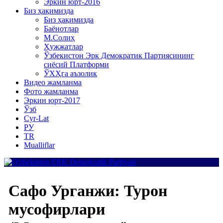
Эркин юрт-2016
Биз ҳақимизда
Биз ҳақимизда
Баёнотлар
М.Солиҳ
Ҳужжатлар
Ўзбекистон Эрк Демократик Партиясининг
сиёсий Платформи
ЎХҲга аъзолик
Видео жамланма
Фото жамланма
Эркин юрт-2017
Ўзб
Cyr-Lat
РУ
TR
Mualliflar
Сафо Урганжи: Турон
мусофирлари