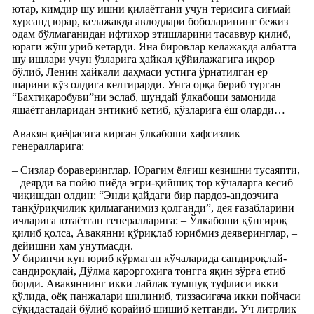
ютар, кимдир шу ишни қилаётгани учун терисига сиғмай
хурсанд юрар, келажакда авлодлари боболарининг бежиз
одам бўлмаганидан ифтихор этишларини тасаввур қилиб,
юраги жўш уриб кетарди. Яна бировлар келажакда албатта
шу ишлари учун ўзларига ҳайкал қўйилажагига иқрор
бўлиб, Ленин ҳайкали даҳмаси устига ўрнатилган ер
шарини кўз олдига келтирарди. Унга орқа бериб турган
“Бахтиқаробуви”ни эслаб, шундай ўлкабоши замонида
яшаётганларидан энтикиб кетиб, кўзларига ёш оларди…
Авакян қиёфасига кирган ўлкабоши хафсизлик
генералларига:
– Сизлар бораверинглар. Юрагим ёлғиш кезишни тусаяпти,
– деярди ва пойю пиёда эгри-қийшиқ тор кўчаларга кесиб
чиқишдан олдин: “Энди қайдаги бир пардоз-андозчига
танқўриқчилик қилмаганимиз қолганди”, дея ғазабларини
ичларига ютаётган генералларига: – Ўлкабоши қўнғироқ
қилиб қолса, Авакянни қўриқлаб юрибмиз деяверинглар, –
дейишни ҳам унутмасди.
У биринчи кун юриб кўрмаган кўчаларида сандироқлай-
сандироқлай, Дўлма қароргоҳига тонгга яқин зўрға етиб
борди. Авакяннинг икки лайлак тумшуқ туфлиси икки
қўлида, оёқ панжалари шилиниб, тиззасигача икки пойчаси
сўқидастадай бўлиб қорайиб шишиб кетганди. Уч литрлик