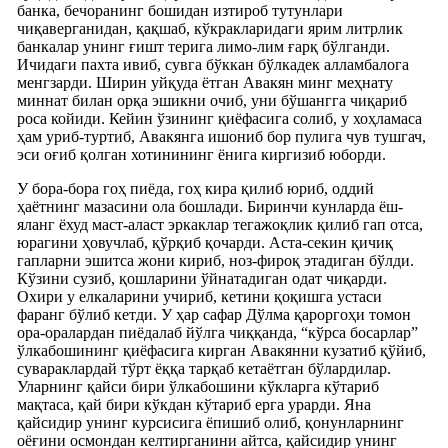
банка, бечоранинг бошидан изтироб тутунлари
чиқаверганидан, қақшаб, кўкракларидаги ярим литрлик
банкалар унинг ғишт терига лимо-лим ғарқ бўлганди.
Ичидаги пахта ивиб, сувга бўккан бўлкадек алламбалога
менгзарди. Ширин уйқуда ётган Авакян минг меҳнату
миннат билан орқа эшикни очиб, уни бўшангга чиқариб
роса койиди. Кейин ўзининг қиёфасига солиб, у хоҳламаса
ҳам уриб-туртиб, Авакянга ишониб бор пулига чув тушгач,
эси оғиб қолган хотинининг ёнига киргизиб юборди.
У бора-бора гоҳ пиёда, гоҳ кира қилиб юриб, оддий
ҳаётнинг мазасини ола бошлади. Биринчи кунларда ёш-
яланг ёхуд маст-аласт эркаклар тегажоқлик қилиб гап отса,
юрагини ҳовучлаб, қўрқиб қочарди. Аста-секин қичиқ
гапларни эшитса жони кириб, ноз-фироқ этадиган бўлди.
Кўзини сузиб, қошларини ўйнатадиган одат чиқарди.
Охири у елкаларини учириб, кетини қоқишга устаси
фаранг бўлиб кетди. У ҳар сафар Дўлма қароргоҳи томон
ора-оралардан пиёдалаб йўлга чиққанда, “кўрса босарлар”
ўлкабошининг қиёфасига кирган Авакянни кузатиб қўйиб,
сувараклардай тўрт ёққа тарқаб кетаётган бўлардилар.
Уларнинг қайси бири ўлкабошини кўкларга кўтариб
мақтаса, қай бири кўкдан кўтариб ерга урарди. Яна
қайсидир унинг курсисига ёпишиб олиб, қонунларнинг
оёғини осмондан келтирганини айтса, қайсидир унинг