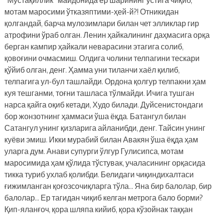
мотам маросими ўтказяптими-ҳей-й?! Отникидан
қолгандай, барча мулозимлари билан чет элликлар гир
атрофини ўраб олган. Ленин ҳайкалининг даҳмасига орқа
берган кампир ҳайкали неварасини этагига солиб,
қовоғини очмасмиш. Олдига чолини телпагини тескари
қўйиб олган, денг. Ҳамма уни тиланчи хаёл қилиб,
телпагига ул-бул ташлайди. Ордона қолгур телпакни ҳам
куя тешганми, тоғни ташласа тўлмайди. Ичига тушган
нарса қайга оқиб кетади, Худо билади. Дуйсенистондаги
бор жонзотнинг ҳаммаси ўша ёқда. Батангул билан
Сатангул унинг қизларига айланибди, денг. Тайсин унинг
куёви эмиш. Икки мурабий билан Авакян ўша ёқда ҳам
уларга дум. Анави супурги ўлгур Гулисипса, мотам
маросимида ҳам қўлида тўстувак, учаласининг орқасида
тикка туриб ухлаб қолибди. Белидаги чиқиндихалтаси
ғижимланган қоғозсочиқларга тўла… Яна бир балолар, бир
балолар… Ер тагидан чиқиб келган метрога бало борми?
Қип-яланғоч, қора шляпа кийиб, қора кўзойнак таққан