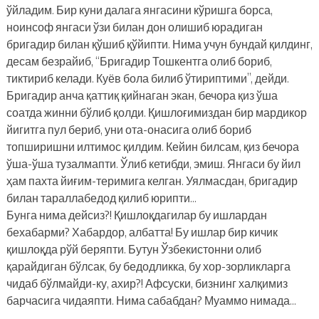
ўйладим. Бир куни далага янгасини кўришга борса,
ноинсоф янгаси ўзи билан дон олишиб юрадиган
бригадир билан қўшиб қўйипти. Нима учун бундай қилдинг,
десам безрайиб, “Бригадир Тошкентга олиб бориб,
тиктириб келади. Куёв бола билиб ўтириптими”, дейди.
Бригадир анча қаттиқ қийнаган экан, бечора қиз ўша
соатда жинни бўлиб қолди. Қишлоғимиздан бир мардикор
йигитга пул бериб, уни ота-онасига олиб бориб
топширишни илтимос қилдим. Кейин билсам, қиз бечора
ўша-ўша тузалмапти. Ўлиб кетибди, эмиш. Янгаси бу йил
ҳам пахта йиғим-теримига келган. Уялмасдан, бригадир
билан тараллабедод қилиб юрипти…
Бунга нима дейсиз?! Қишлоқдагилар бу ишлардан
бехабарми? Хабардор, албатта! Бу ишлар бир кичик
қишлоқда рўй беряпти. Бутун Ўзбекистонни олиб
қарайдиган бўлсак, бу бедодликка, бу хор-зорликларга
чидаб бўлмайди-ку, ахир?! Афсуски, бизнинг халқимиз
барчасига чидаяпти. Нима сабабдан? Муаммо нимада…