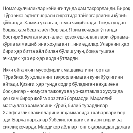
Номаъқулчиликлар кейинги тунда ҳам такрорланди. Бироқ
Тўрабика эҳтиёт чораси сифатида тайёргарлигини кўриб
қўйганди. Ҳамма ухлагач, томга чиқиб олди. Томда ундан
бошқа ҳам бешта аёл бор эди. Ярим кечадан ўтганда
бостириб келган маст-аласт қозоқ ёш-яланглари кўрпама-
кўрпа алмашиб, яна хоҳлаган п…ини едилар. Уларнинг ҳар
бири ҳар битта аёл билан бўлиш учун, боққа тушган
эчкидек, ҳар ер-ҳар ердан ўтларди…
Икки ойга яқин мусофирлик машаққатини тортган
Тўрабика бу ҳолатнинг такрорланмаган куни йўқлигини
айтади. Қизиғи, ҳар тунда содир бўладиган ваҳшиёна
босқинлар – номусга тажовуз ва ур-калтаклар хусусида
ҳеч ким бирор жойга арз этиб бормасди. Маҳаллий
масъуллар ҳаммасини кўриб, билиб турардилар.
Хавфсизлик вакилларининг ҳаммасидан хабарлари бор
эди. Барча нарсалар Ўзбекистондаги сингари сирли ва
силлиқ кечарди. Мардикор аёллар тонг оқармасдан далага