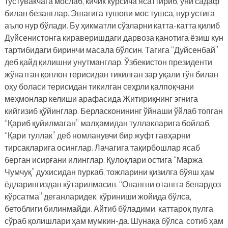
тўстувакчага мослаб, кичик курсича ясаттириб, уни садаф
билан безанглар. Эшагига тушови мос тушса, нур устига
аъло нур бўлади. Бу ҳикматли сўзларни катта-катта қилиб
Дуйсенистонга кираверишдаги дарвоза қанотига ёзиш кун
тартибидаги биринчи масала бўлсин. Тагига “Дуйсенбай”
деб қайд қилишни унутманглар. Ўзбекистон президенти
жўнатган қоплон терисидан тикилган зар уқали тўн билан
оҳу боласи терисидан тикилган сеҳрли қалпоқчани
меҳмонлар келиши арафасида Житириқнинг эгнига
кийгизиб қўйинглар. Берласконининг ўйнаши ўйлаб топган
“Қариб қуйилмаган” малҳамидан туллакларига бойлаб,
“Қари туллак” деб номланувчи бир жуфт гавҳарни
тирсакларига осинглар. Лачагига тақирбошлар ясаб
берган исирғани илинглар. Қулоқлари остига “Маржа
Чумчуқ” духисидан пуркаб, тожларини қизилга бўяш ҳам
ёдларингиздан кўтарилмасин. “Онангни отангга бепардоз
кўрсатма” деганларидек, кўриниши жойида бўлса,
бетоблиги билинмайди. Айтиб бўладими, каттароқ пулга
сўраб қолишлари ҳам мумкин-да. Шунақа бўлса, сотиб ҳам