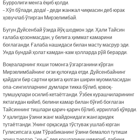
Бурролиги менга ёқиб қолди.
– Хўп бўлади, дода! – деди жанжал чиқмасин деб юрак
ҳовучлаб ўтирган Мирзелимбай.
Бугун Дуйсенбай ўзида йўқ шодмон эди. Ҳали Тайсин
ғалаба қозонмасдан, у белига ҳиммат камарини
боғлаганди. Ғалаба нашидаси билан масту масрур эди.
Унда бундай ҳолат камдан-кам ҳолларда рўй берарди.
Воқеаларнинг яхши томонга ўзгарганини кўрган
Мирзелимбайнинг оғзи қулоғида етди. Дуйсенбайнинг
қайдаги бир сартни қизига қилган ширин муомиласидан
опа-сингилларнинг думлари тикка бўлиб, қовоқ-
тумшуқлари осилиб кетаётганди. Ўзбек курашчиларининг
яктагидан кийиб, белини камар билан бўғиб боғлаган
Тайсиннинг тишлари қарич-қарич бўлиб, ирриллаб қўярди.
У ҳалитдан ўзини жанг майдонидаги жангаридек
тутаётганди. Унинг орқасида тўстувак ушлаб юрган
Гулисипсага ҳам Тўрабиканинг ўзини бемалол тутиши
эриш туюлар, “ҳи-и” дея қошларини чимириб, лабини