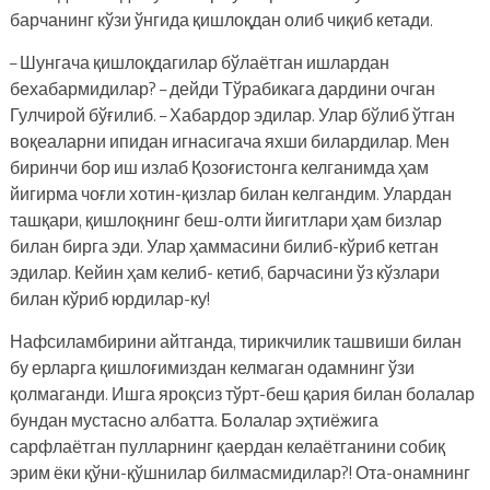
барчанинг кўзи ўнгида қишлоқдан олиб чиқиб кетади.
– Шунгача қишлоқдагилар бўлаётган ишлардан
бехабармидилар? – дейди Тўрабикага дардини очган
Гулчирой бўғилиб. – Хабардор эдилар. Улар бўлиб ўтган
воқеаларни ипидан игнасигача яхши билардилар. Мен
биринчи бор иш излаб Қозоғистонга келганимда ҳам
йигирма чоғли хотин-қизлар билан келгандим. Улардан
ташқари, қишлоқнинг беш-олти йигитлари ҳам бизлар
билан бирга эди. Улар ҳаммасини билиб-кўриб кетган
эдилар. Кейин ҳам келиб- кетиб, барчасини ўз кўзлари
билан кўриб юрдилар-ку!
Нафсиламбирини айтганда, тирикчилик ташвиши билан
бу ерларга қишлоғимиздан келмаган одамнинг ўзи
қолмаганди. Ишга яроқсиз тўрт-беш қария билан болалар
бундан мустасно албатта. Болалар эҳтиёжига
сарфлаётган пулларнинг қаердан келаётганини собиқ
эрим ёки қўни-қўшнилар билмасмидилар?! Ота-онамнинг