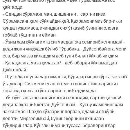
қайтарди.
– Сендан сўрамаяпман, шишенгни … сартни қизи.
Сўрамасанг ҳам, сўйлайди-ҳей. Қаҳрамонимиз бир-икки
кунда тузалмаса, ичингдан сих ўтказиб, ўзингни оловга
тоблаб, гўштингни ейман.
– Ўзим ҳам кўйлагимга сиғмасдан, жа семириб кетяпман! –
деди жони чиққудек бўлиб Тўрабика. – Дуйсенбай оға мени
еса, бир мазза қилардим деб туни билан ўйлаб чиқдим.
– Қанақасига маза қиласан? – деб юборди ўйламасдан
Дуйсенбай.
– Шу тобда шунчалар очманки, бўрилар мени кўрса, четлаб
ўтадилар. Сиз мени есангиз, мен сизнинг тишларингиз
ковагида қолган гўштларни териб ердим-да!
– Уй-бўй, гапга чечанлигингни сезгандим, сартни қизини! –
деди завқланиб кетган Дуйсенбай. – Ҳусну жамолинг ҳам
чакки эмас. Шаҳло кўзларинг порлаб, одамни еб қўяй,
деяпти. Мирзелимбай, бунинг қорнини яхшилаб
тўйдиринглар. Кўнгли нимани тусаса, бераверинглар.