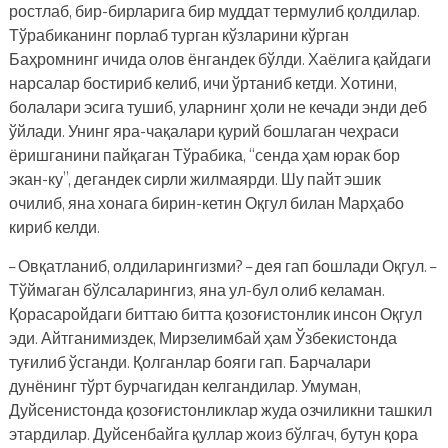
ростлаб, бир-бирларига бир муддат термулиб қолдилар.
Тўрабиканинг порлаб турган кўзларини кўрган
Баҳромнинг ичида олов ёнгандек бўлди. Хаёлига қайдаги
нарсалар бостириб келиб, ичи ўртаниб кетди. Хотини,
болалари эсига тушиб, уларнинг ҳоли не кечади энди деб
ўйлади. Унинг яра-чақалари қурий бошлаган чеҳраси
ёришганини пайқаган Тўрабика, “сенда ҳам юрак бор
экан-ку”, дегандек сирли жилмаярди. Шу пайт эшик
очилиб, яна хонага бирин-кетин Оқгул билан Марҳабо
кириб келди.
– Овқатланиб, олдиларингизми? – дея гап бошлади Оқгул. –
Тўймаган бўлсаларингиз, яна ул-бул олиб келаман.
Қорасаройдаги биттаю битта қозоғистонлик инсон Оқгул
эди. Айтганимиздек, Мирзелимбай ҳам Ўзбекистонда
туғилиб ўсганди. Қолганлар бояги гап. Барчалари
дунёнинг тўрт бурчагидан келгандилар. Умуман,
Дуйсенистонда қозоғистонликлар жуда озчиликни ташкил
этардилар. Дуйсенбайга қуллар жоиз бўлгач, бутун қора