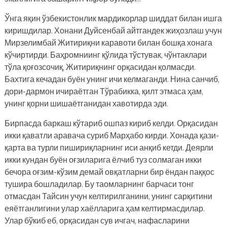
Ўнга яқин ўзбекистонлик мардикорлар шиддат билан ишга
киришдилар. Хонани Дуйсенбай айтгандек жиҳозлаш учун
Мирзелимбай Житириқни каравоти билан бошқа хонага
кўчиртирди. Баҳромниинг қўлида тўстувак, чўнтаклари
тўла қоғозсочиқ, Житириқнинг орқасидан қолмасди.
Бахтига кечадан буён унинг ичи келмаганди. Нина санчиб,
дори-дармон ичираётган Тўрабикка, қилт этмаса ҳам,
унинг қорни шишаётганидан хавотирда эди.
Бирпасда баркаш кўтариб ошпаз кириб келди. Орқасидан
икки қаватли аравача суриб Марҳабо кирди. Хонада қази-
қарта ва турли пишириқларнинг иси анқиб кетди. Деярли
икки кундан буён оғзиларига ёлчиб туз солмаган икки
бечора оғзим-кўзим демай овқатларни бир ёндан паққос
тушира бошладилар. Бу таомларнинг барчаси тонг
отмасдан Тайсин учун келтирилганини, унинг сарқитини
еяётганлигини улар хаёлларига ҳам келтирмасдилар.
Улар бўкиб еб, орқасидан сув ичгач, нафасларини