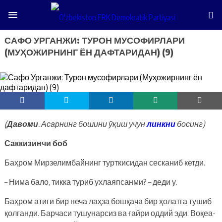
САФО УРГАНЖИ: ТУРОН МУСОФИРЛАРИ
(МУҲОЖИРНИНГ ЁН ДАФТАРИДАН) (9)
(
Давоми
. Асарнинг бошини ўқиш учун
линкни
босинг)
Саккизинчи боб
Баҳром Мирзелимбайнинг турткисидан сесканиб кетди.
– Нима бало, тикка туриб ухлаяпсанми? – деди у.
Баҳром атиги бир неча лаҳза бошқача бир ҳолатга тушиб
қолганди. Барчаси тушунарсиз ва ғайри оддий эди. Воқеа-