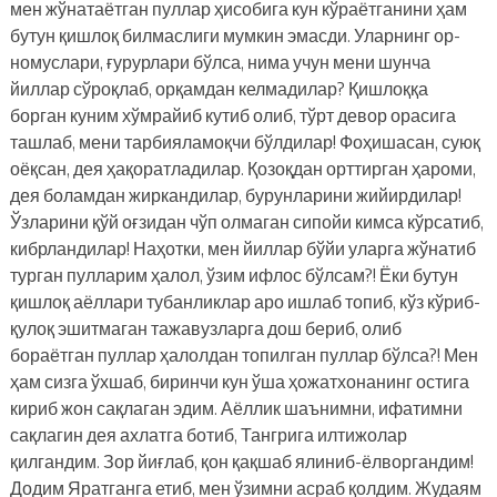
мен жўнатаётган пуллар ҳисобига кун кўраётганини ҳам
бутун қишлоқ билмаслиги мумкин эмасди. Уларнинг ор-
номуслари, ғурурлари бўлса, нима учун мени шунча
йиллар сўроқлаб, орқамдан келмадилар? Қишлоққа
борган куним хўмрайиб кутиб олиб, тўрт девор орасига
ташлаб, мени тарбияламоқчи бўлдилар! Фоҳишасан, суюқ
оёқсан, дея ҳақоратладилар. Қозоқдан орттирган ҳароми,
дея боламдан жиркандилар, бурунларини жийирдилар!
Ўзларини қўй оғзидан чўп олмаган сипойи кимса кўрсатиб,
кибрландилар! Наҳотки, мен йиллар бўйи уларга жўнатиб
турган пулларим ҳалол, ўзим ифлос бўлсам?! Ёки бутун
қишлоқ аёллари тубанликлар аро ишлаб топиб, кўз кўриб-
қулоқ эшитмаган тажавузларга дош бериб, олиб
бораётган пуллар ҳалолдан топилган пуллар бўлса?! Мен
ҳам сизга ўхшаб, биринчи кун ўша ҳожатхонанинг остига
кириб жон сақлаган эдим. Аёллик шаънимни, ифатимни
сақлагин дея ахлатга ботиб, Тангрига илтижолар
қилгандим. Зор йиғлаб, қон қақшаб ялиниб-ёлворгандим!
Додим Яратганга етиб, мен ўзимни асраб қолдим. Жудаям