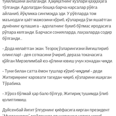
тўкилишини анлаганди. Ҳақиқатнинг кўзлари қаҳқаҳага
тўлганди. Адолатдан бошқа барча нарсалар рўёга
айланиб, йўқликка сингмоқда эди. У рўёларда том
маънодаги ҳаёт мажозини кўриб, кўзларида ўзи яшаётган
дунёнинг қулашига – адолатнинг букиб бўлмас иродасига
рўпара келганди. Барчаси сонияларда, лаҳзаларда содир
бўлганди…
– Дода келаётган экан. Тезроқ ўзларингизни йиғиштириб
олинглар! – дея соткасини ўчириб, дераза токачасига
қўйган Мирзелимбай юз-қўлини ювиш учун хонадан чиқди.
– Туни билан сатта ёмон тушлар кўриб чиқдим! – деди
Житириқнинг каровати тагидан чиқиб, кўзларини ишқаган
Тўрабика.
– Хўроз бўлмай ҳар бало бўлгур, Житириқ тушимда ўлиб
қолиптимиш.
Дуйсенбай йигит ўлгурнинг қиёфасига кирган президент
“Мустақиллик” майдонида ер шарининг устига чиқиб,