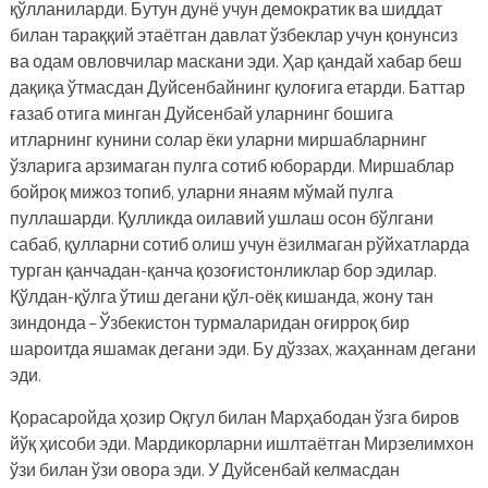
қўлланиларди. Бутун дунё учун демократик ва шиддат
билан тараққий этаётган давлат ўзбеклар учун қонунсиз
ва одам овловчилар маскани эди. Ҳар қандай хабар беш
дақиқа ўтмасдан Дуйсенбайнинг қулоғига етарди. Баттар
ғазаб отига минган Дуйсенбай уларнинг бошига
итларнинг кунини солар ёки уларни миршабларнинг
ўзларига арзимаган пулга сотиб юборарди. Миршаблар
бойроқ мижоз топиб, уларни янаям мўмай пулга
пуллашарди. Қулликда оилавий ушлаш осон бўлгани
сабаб, қулларни сотиб олиш учун ёзилмаган рўйхатларда
турган қанчадан-қанча қозоғистонликлар бор эдилар.
Қўлдан-қўлга ўтиш дегани қўл-оёқ кишанда, жону тан
зиндонда – Ўзбекистон турмаларидан оғирроқ бир
шароитда яшамак дегани эди. Бу дўззах, жаҳаннам дегани
эди.
Қорасаройда ҳозир Оқгул билан Марҳабодан ўзга биров
йўқ ҳисоби эди. Мардикорларни ишлтаётган Мирзелимхон
ўзи билан ўзи овора эди. У Дуйсенбай келмасдан