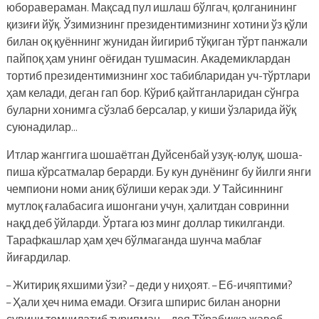
юборавераман. Мақсад пул ишлаш бўлгач, қолганининг
қизиғи йўқ. Ўзимизнинг президентимизнинг хотини ўз қўли
билан оқ қуённинг жунидан йигириб тўқиган тўрт панжали
пайпоқ ҳам унинг оёғидан тушмасин. Академиклардан
тортиб президентимизнинг хос табибларидан уч-тўртлари
ҳам келади, деган гап бор. Кўриб қайтганларидан сўнгра
буларни хонимга сўзлаб берсалар, у киши ўзларида йўқ
суюнадилар…
Итлар жанггига шошаётган Дуйсенбай узуқ-юлуқ, шоша-
пиша кўрсатмалар берарди. Бу кун дунёнинг бу йилги янги
чемпиони номи аниқ бўлиши керак эди. У Тайсиннинг
мутлоқ ғалабасига ишонгани учун, ҳалитдан совринни
нақд деб ўйларди. Ўртага юз минг доллар тикилганди.
Тарафкашлар ҳам ҳеч бўлмаганда шунча маблағ
йиғардилар.
– Житириқ яхшими ўзи? – деди у ниҳоят. – Еб-ичяптими?
– Ҳали ҳеч нима емади. Оғзига шпирис билан анорни
сувини томчилатиб турипман, – дея Тўрабикка жавоб