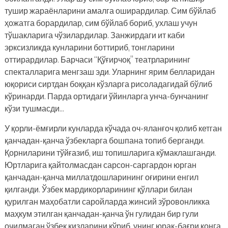
тушир жараёнларини амалга оширардилар. Сим бўйлаб
ҳожатга борардилар, сим бўйлаб бориб, ухлаш учун
тўшакларига чўзилардилар. Занжирдаги ит каби
эрксизликда кунларини боттириб, тонгларини
оттирардилар. Барчаси “Қўғирчоқ” театрларининг
спекталларига менгзаш эди. Уларнинг ярим белларидан
юқориси сиртдан боққан кўзларга рисоладагидай бўлиб
кўринарди. Парда ортидаги ўйинларга унча-бунчанинг
кўзи тушмасди…
У қорли-ёмғирли кунларда кўчада оч-яланғоч қолиб кетган
қанчадан-қанча ўзбекларга бошпана топиб берганди.
Қорниларини тўйғазиб, иш топишларига кўмаклашганди.
Юртларига қайтолмасдан сарсон-саргардон юрган
қанчадан-қанча миллатдошларининг оғирини енгил
қилганди. Ўзбек мардикорларининг қўллари билан
қурилган маҳобатли саройларда жинсий зўровонликка
маҳкум этилган қанчадан-қанча ўн гулидан бир гули
очилмаган ўзбек қизларини кўриб, унинг юрак-бағри қонга