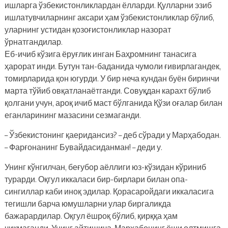
ишларга ўзбекистонликлардан ёлларди. Қулларни эзиб
ишлатувчиларнинг аксари ҳам ўзбекистонликлар бўлиб,
уларнинг устидан қозоғистонликлар назорат
ўрнатгандилар.
Еб-ичиб кўзига ёруғлик инган Баҳромнинг танасига
ҳарорат инди. Бутун тан-баданида чумоли ғивирлагандек,
томирларида қон югурди. У бир неча кундан буён биринчи
марта тўйиб овқатланаётганди. Совуқдан карахт бўлиб
қолгани учун, ароқ ичиб маст бўлганида Қўзи оғалар билан
еганларининг мазасини сезмаганди.
– Ўзбекистонинг қаеридансиз? – деб сўради у Марҳабодан.
– Фарғонанинг Бувайдасиданман! – деди у.
Унинг кўнгилчан, беғубор аёллиги юз-кўзидан кўриниб
турарди. Оқгул иккаласи бир-бирлари билан опа-
сингиллар каби иноқ эдилар. Қорасаройдаги иккаласига
тегишли барча юмушларни улар биргаликда
бажарардилар. Оқгул ёшроқ бўлиб, қирққа ҳам
чиқмаганди. Унинг айтишича, Марҳабонинг ёши олтмишга