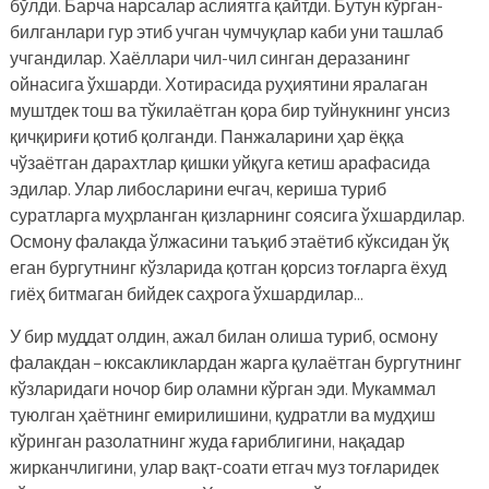
бўлди. Барча нарсалар аслиятга қайтди. Бутун кўрган-
билганлари гур этиб учган чумчуқлар каби уни ташлаб
учгандилар. Хаёллари чил-чил синган деразанинг
ойнасига ўхшарди. Хотирасида руҳиятини яралаган
муштдек тош ва тўкилаётган қора бир туйнукнинг унсиз
қичқириғи қотиб қолганди. Панжаларини ҳар ёққа
чўзаётган дарахтлар қишки уйқуга кетиш арафасида
эдилар. Улар либосларини ечгач, кериша туриб
суратларга муҳрланган қизларнинг соясига ўхшардилар.
Осмону фалакда ўлжасини таъқиб этаётиб кўксидан ўқ
еган бургутнинг кўзларида қотган қорсиз тоғларга ёхуд
гиёҳ битмаган бийдек саҳрога ўхшардилар…
У бир муддат олдин, ажал билан олиша туриб, осмону
фалакдан – юксакликлардан жарга қулаётган бургутнинг
кўзларидаги ночор бир оламни кўрган эди. Мукаммал
туюлган ҳаётнинг емирилишини, қудратли ва мудҳиш
кўринган разолатнинг жуда ғариблигини, нақадар
жирканчлигини, улар вақт-соати етгач муз тоғларидек