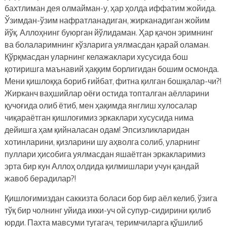
бахтлиман дея олмайман-у, ҳар ҳолда иффатим жойида.
Ўзимдан-ўзим нафратланадиган, жирканадиган жойим
йўқ. Аллоҳнинг буюрган йўлидаман. Ҳар қачон эримнинг
ва болаларимнинг кўзларига уялмасдан қарай оламан.
Қўрқмасдан уларнинг келажаклари хусусида бош
қотиришга маънавий ҳаққим борлигидан бошим осмонда.
Мени қишлоққа бориб ғийбат, фитна қилган бошқалар-чи?!
Жирканч ваҳшийлар оёғи остида топталган аёлларини
қучоғида олиб ётиб, мен ҳақимда янглиш хулосалар
чиқараётган қишлоғимиз эркаклари хусусида нима
дейишга ҳам қийналасан одам! Эпсизликларидан
хотинларини, қизларини шу аҳволга солиб, уларнинг
пуллари ҳисобига уялмасдан яшаётган эркакларимиз
эрта бир кун Аллоҳ олдида қилмишлари учун қандай
жавоб берадилар?!
Қишлоғимиздан саккизта боласи бор бир аёл келиб, ўзига
тўқ бир чолнинг уйида икки-уч ой супур-сидирини қилиб
юрди. Пахта мавсуми тугагач, теримчиларга қўшилиб