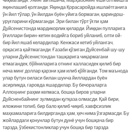
яқинлашиб қолганди. Яқинда Қорасаройда ишлаётганига
ўн йил тўлар, ўн йилдан буён уйига бормаган, қариндош-
уруғларини кўрмаганди. Эри билан тўрт ўғли ҳам
Дуйсенистонда мардикорлик қиларди. Йиққан пулларига
ўғиллари бирин-кетин водийга бориб уйланиб, олти ой-
бир йил яшаб келардилар. Кенжаси кетиб уйлангач,
орқасига қайтмаганди. Ғазаби қўзиган Дуйсенбай шу-шу
уларни Дуйсенистондан ташқарига чиқармагани
етмагандек, бўйниларига отнинг калласидек қилиб бир
неча минг доллар қарзни ҳам илиб қўйганди. Том маънода
улар бутун оиласи билан шунча йиллардан буён
асирликда, гаровда яшардилар. Бу бечораларга
Аллоҳнинг раҳми келмаса, бошқа биров уларни
Дуйсненбайнинг зулмидан қутқаза олмасди. Қай бири,
иложини топиб, бир бало қилиб чиқиб, хавфсизлик
маҳкамаларига билдирганда ҳам, ҳеч нима ўзгармасди. Бу
жойлардаги қонунлар бутун дунё учун бошқача бир
тарзда, ўзбекистонликлар учун бошқа бир тарзда