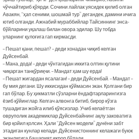
чўччайтириб қўярди. Сочини лайлак уясидек қилиб олган
Авакян, “ҳап сеними, шошмай тур” дегандек, дамини ичига
ютиб олганди. Ажнабий мураббийлар Тайсиннинг энса-
бўйларини уқалаш билан овора эдилар. Шу тобда
уларнинг қулоғига гап кирмасди.
– Пешат қани, пешат? – деди хонадан чиқиб келган
Дуйсенбай.
– Мана, дода! – деди чўнтагидан иккита олтин қутини
чиқарган танқўриқчи. – Мандат ҳам шу ерда!
– Пешат жигардан ясалаган! – деди Дуйсенбай. – Мандат –
бу мия дегани. Шу иккисидан қўймасин экан. Қолгани бир
гап бўлар. Бу ҳикматли сўзларни ёндафтарларингизга
ёзиб қўйинглар. Келгач алвонга битиб, бирор кўзга
тушадиган жойга илиб қўясизлар. Учиб келаётган
овруполик академиклар Дуйсенбайнинг ақлу заковатига
бир қойил қолсин. Ҳали “Дуйсен модели” дунёни забт
этадиган кунлар келади. Дуйсенистоннинг келажаги буюк
эканлигига башарият иқрор бўлади…