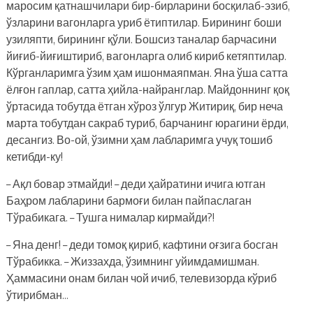
маросим қатнашчилари бир-бирларини босқилаб-эзиб,
ўзларини вагонларга уриб ётиптилар. Бирининг боши
узиляпти, бирининг қўли. Бошсиз таналар барчасини
йиғиб-йиғиштириб, вагонларга олиб кириб кетяптилар.
Кўрганларимга ўзим ҳам ишонмаяпман. Яна ўша сатта
ёлғон гаплар, сатта ҳийла-найранглар. Майдоннинг қоқ
ўртасида тобутда ётган хўроз ўлгур Житириқ, бир неча
марта тобутдан сакраб туриб, барчанинг юрагини ёрди,
десангиз. Во-ой, ўзимни ҳам лабларимга учуқ тошиб
кетибди-ку!
– Ақл бовар этмайди! – деди ҳайратини ичига ютган
Баҳром лабларини бармоғи билан пайпаслаган
Тўрабикага. – Тушга нималар кирмайди?!
– Яна денг! – деди томоқ қириб, кафтини оғзига босган
Тўрабикка. – Жиззахда, ўзимнинг уйимдамишман.
Ҳаммасини онам билан чой ичиб, телевизорда кўриб
ўтирибман…