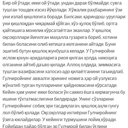
Бир ой ўтади, икки ой ўтади, ундан дарак бўлмайди; сувга
тушган тошдек изсиз йўқолади. Хўжалик раҳбарининг ўзи
уни излаб қишлоғига боради. Билсаки, қариндош-уруғлари
уни қишлоқдан чиқармай қўйган, кўз-қулоқ бўлиб, ортга
қайтишига монелик кўрсатаётган эканлар. У қишлоқ
оқсоқоллари йиғилган маҳалла гузарига бориб, хотини
билан боласини олиб кетишга келганини айтади. Буни
эшитиб бутун қишлоқ жунбушга келади. У Гулчиройни
ислом қонун-қоидаларига риоя қилган ҳолда, никоҳига
олганини айтиб даъво қилади. Аллоҳ олдида, зиммасига
тушган вазифасини хатосиз адо қилаётганини таъкидлаб,
Гулчиройнинг аввалги эрининг номига ҳар ой узлуксиз
жўнатиб турган пулларининг қайдномасини кўрсатади.
Кейин ҳам унинг икки боласи ўн саккиз ёшга кирмагунча бу
ишини тўхтатмаслигини билдиради. Унинг сўзларини
Гулчиройнинг собиқ эри тасдиқлагач, қишлоқ аҳли гунгу
лол бўлиб қолади. Оқсоқоллар ихтиёрни Гулчиройнинг
ўзига юклайдилар. У кейинги турмушини лойиқ кўради.
Ғойибдан пайдо бўлган эр Гулчирой билан ўғлини