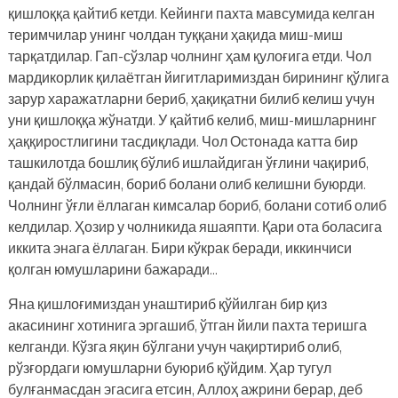
қишлоққа қайтиб кетди. Кейинги пахта мавсумида келган
теримчилар унинг чолдан туққани ҳақида миш-миш
тарқатдилар. Гап-сўзлар чолнинг ҳам қулоғига етди. Чол
мардикорлик қилаётган йигитларимиздан бирининг қўлига
зарур харажатларни бериб, ҳақиқатни билиб келиш учун
уни қишлоққа жўнатди. У қайтиб келиб, миш-мишларнинг
ҳаққиростлигини тасдиқлади. Чол Остонада катта бир
ташкилотда бошлиқ бўлиб ишлайдиган ўғлини чақириб,
қандай бўлмасин, бориб болани олиб келишни буюрди.
Чолнинг ўғли ёллаган кимсалар бориб, болани сотиб олиб
келдилар. Ҳозир у чолникида яшаяпти. Қари ота боласига
иккита энага ёллаган. Бири кўкрак беради, иккинчиси
қолган юмушларини бажаради…
Яна қишлоғимиздан унаштириб қўйилган бир қиз
акасининг хотинига эргашиб, ўтган йили пахта теришга
келганди. Кўзга яқин бўлгани учун чақиртириб олиб,
рўзғордаги юмушларни буюриб қўйдим. Ҳар тугул
булғанмасдан эгасига етсин, Аллоҳ ажрини берар, деб