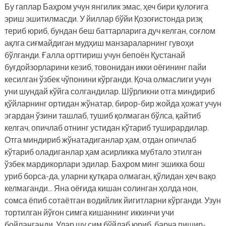
Бу гаплар Баҳром учун янгилик эмас, ҳеч бири қулоғига
эриш эшитилмасди. У йиллар бўйи Қозоғистонда ризқ
териб юриб, бундан беш баттарларига дуч келган, соғлом
ақлга сиғмайдиган мудҳиш манзараларнинг гувоҳи
бўлганди. Ғалла орттириш учун бепоён Қустанай
буғдойзорларини кезиб, товонидан икки оёғининг пайи
кесилган ўзбек чўпонини кўрганди. Қоча олмаслиги учун
уни шундай кўйга солгандилар. Шўрликни отга миндириб
қўйларнинг ортидан жўнатар, бирор-бир жойда ҳожат учун
эгардан ўзини ташлаб, тушиб қолмаган бўлса, қайтиб
келгач, опичлаб отнинг устидан кўтариб туширардилар.
Отга миндириб жўнатадиганлар ҳам, отдан опичлаб
кўтариб оладиганлар ҳам асирликка мубтало этилган
ўзбек мардикорлари эдилар. Баҳром минг эшикка бош
уриб борса-да, уларни қутқара олмаган, қўлидан ҳеч вақо
келмаганди… Яна оёғида кишан солинган ҳолда нон,
сомса ёпиб сотаётган водийлик йигитларни кўрганди. Узун
тортилган йўғон симга кишаннинг иккинчи учи
бойланганди. Улар шу сим бўйлаб юриб, барча пишир-