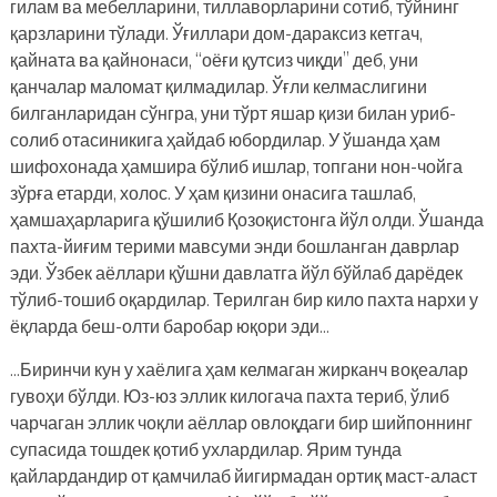
гилам ва мебелларини, тиллаворларини сотиб, тўйнинг
қарзларини тўлади. Ўғиллари дом-дараксиз кетгач,
қайната ва қайнонаси, “оёғи қутсиз чиқди” деб, уни
қанчалар маломат қилмадилар. Ўғли келмаслигини
билганларидан сўнгра, уни тўрт яшар қизи билан уриб-
солиб отасиникига ҳайдаб юбордилар. У ўшанда ҳам
шифохонада ҳамшира бўлиб ишлар, топгани нон-чойга
зўрға етарди, холос. У ҳам қизини онасига ташлаб,
ҳамшаҳарларига қўшилиб Қозоқистонга йўл олди. Ўшанда
пахта-йиғим терими мавсуми энди бошланган даврлар
эди. Ўзбек аёллари қўшни давлатга йўл бўйлаб дарёдек
тўлиб-тошиб оқардилар. Терилган бир кило пахта нархи у
ёқларда беш-олти баробар юқори эди…
…Биринчи кун у хаёлига ҳам келмаган жирканч воқеалар
гувоҳи бўлди. Юз-юз эллик килогача пахта териб, ўлиб
чарчаган эллик чоқли аёллар овлоқдаги бир шийпоннинг
супасида тошдек қотиб ухлардилар. Ярим тунда
қайлардандир от қамчилаб йигирмадан ортиқ маст-аласт