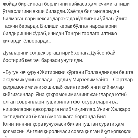
жойда бир синоат борлигини пайқаса ҳам, ечимига тиши
ўтмаслигини яхши биларди. Ҳаётда билганларидан
билмаганлари чексиз даражада кўплигини ўйлаб, ўзига
таскин берарди. Билиши керак бўлган нарсаларни
билдиришни сўраб, ичидан Тангри таолага илтижо
қиларди, ёлворарди…
Думларини соядек эргаштириб хонага Дуйсенбай
бостириб келгач, барчаси унутилди.
– Бугун кечқурун Житириқни кўргани Голландиядан бешта
академик учиб келади, – деди у Мирзелимбайга. – Сартлар
қаҳрамонимизни яхшилаб ювинтириб, янги кийимлар
кийгизсинлар. Яна қаҳрамонимизнинг жангларда ютиб
олган совринлари туширилган фотосуратларни ва
нишонларни деворларга илиб чиқинглар. Унинг Халқаро
экспидитсия билан Амозонкага борганда Бил
Клинтиннинг қора кучукчаси билан тушган сурати ҳам
қолмасин. Англия қироличаси совға қилган ёқут қопқоқли