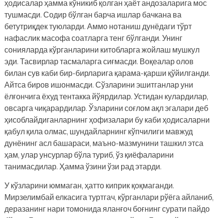
ҳодисалар ҳамма кўникиб қолган ҳаёт андозаларига мос
тушмасди. Содир бўлган барча ишлар бачкана ва
бетутриқдек туюларди. Аммо нотаниш дунёдаги тўрт
нафаслик масофа соатларга тенг бўлганди. Унинг
сонияларда кўрганларини китобларга жойлаш мушкул
эди. Тасвирлар тасмаларга сиғмасди. Воқеалар олов
билан сув каби бир-бирларига қарама-қарши қўйилганди.
Айтса биров ишонмасди. Сўзларини эшитганлар уни
ёлғончига ёхуд тентакка йўярдилар. Устидан кулардилар,
овсарга чиқарардилар. Ўзларини соғлом ақл эгалари деб
ҳисоблайдиганларнинг ҳофизалари бу каби ҳодисаларни
қабул қила олмас, шундайларнинг кўпчилиги мавжуд
дунёнинг асл башараси, маъно-мазмунини ташкил этса
ҳам, улар унсурлар бўла туриб, ўз қиёфаларини
танимасдилар. Ҳамма ўзини ўзи рад этарди.
У кўзларини юммаган, ҳатто киприк қоқмаганди.
Мирзелимбай елкасига туртгач, кўрганлари рўёга айланиб,
деразанинг нари томонида яланғоч боғнинг сурати пайдо