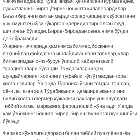
чиқиб кетардилар. Қуёш чиққач, ҳеч нарсани кўрмагандек,
суҳбатлашиб, бирга ўтириб нонушта қилаверардилар.
Баъзи бир янги келган мардикорлар қаршилик кўрсатгани
учун мушт еб кўзи кўкарган, қаеридир тирналган ёхуд
шилинган бўларди. Биров-бировдан сенга нима бўлди
деб сўрамасди.
Уларнинг ичларида ҳам кимса билмас, босқинчи
ваҳшийлар фойдасига ишлайдиганлари топилар, улар
билан зимдан оғиз-бурун ўпишиб, хабар етказиб
турадиганлари бўларди. Томдагиларни ҳам,
шундайларнинг хоинлиги туфайли, кўп ўтмасдан ғорат
қилган эдилар. Ўшанда Тўрабика ўзини томдан ташлаб,
оёғи лат еган эди. Тўрабиканинг ҳамшира эканлигини
билиб қолган фермер хўжалиги раҳбари уни овулдаги
тиббий хизмат марказига фарош қилиб жўнатади. У ерда
ҳам ўзбекнинг бошига бирор-бир иш тушмаган куннинг ўзи
йўқ эди.
Фермер хўжалиги идораси билан тиббий пункт ёнма-ён