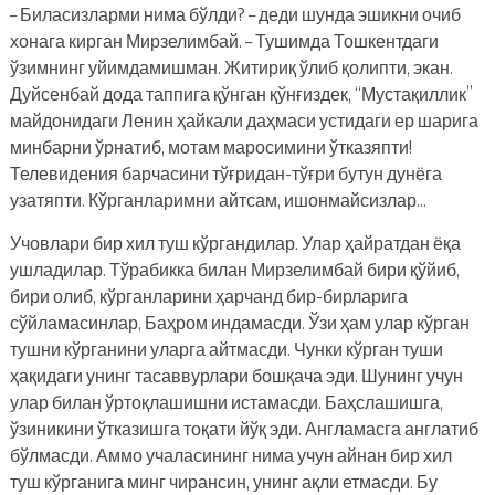
– Биласизларми нима бўлди? – деди шунда эшикни очиб
хонага кирган Мирзелимбай. – Тушимда Тошкентдаги
ўзимнинг уйимдамишман. Житириқ ўлиб қолипти, экан.
Дуйсенбай дода таппига қўнган қўнғиздек, “Мустақиллик”
майдонидаги Ленин ҳайкали даҳмаси устидаги ер шарига
минбарни ўрнатиб, мотам маросимини ўтказяпти!
Телевидения барчасини тўғридан-тўғри бутун дунёга
узатяпти. Кўрганларимни айтсам, ишонмайсизлар…
Учовлари бир хил туш кўргандилар. Улар ҳайратдан ёқа
ушладилар. Тўрабикка билан Мирзелимбай бири қўйиб,
бири олиб, кўрганларини ҳарчанд бир-бирларига
сўйламасинлар, Баҳром индамасди. Ўзи ҳам улар кўрган
тушни кўрганини уларга айтмасди. Чунки кўрган туши
ҳақидаги унинг тасаввурлари бошқача эди. Шунинг учун
улар билан ўртоқлашишни истамасди. Баҳслашишга,
ўзиникини ўтказишга тоқати йўқ эди. Англамасга англатиб
бўлмасди. Аммо учаласининг нима учун айнан бир хил
туш кўрганига минг чирансин, унинг ақли етмасди. Бу