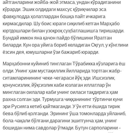
айтганларини жойба-жой этмаса, ундан кўрадиганини
кўрарди. Эшик олдидаги махсус қўриқчилар эса
фавқулодда ҳолатлардан бошқа пайт ичкарига
кирмасдилар. Шу боис юраги сиқилиб кетган Марҳабо
юртдошлари билан узоқроқ суҳбатлашишга тиришарди.
Бундай имкон яна қачон пайдо бўлишини Яратган
биларди. Кун ора уйига бориб келадиган Оқгул, у кўнглини
ёзсин дея, юмушларни ўзи бажариб юрарди.
Марҳабонни куйиниб тинглаган Тўрабикка кўзларига ёш
олди. Унинг ҳам мустақиллик йилларида тортган жабр-
ситамларинининг чеки-чегараси йўқ эди. Ишсизлик,
қонунсизлик, йўқсизлик каби юзлаган иллатлар ўн
минглаган оилалар каби унинг оиласи тақдирига ҳам
рахна солган эди. Турмушга чиққанининг тўртинчи куни
эри Русияга кетиб қайтмаганди. У ўн етти ёшида тирик
бева бўлиб қолганди. Эрининг ўша томонларда уйланиб,
бола-чақали бўлгани дарагини эшитгунча ҳам, унинг
бошидан нима савдолар ўтмади. Бутун сарполарини –