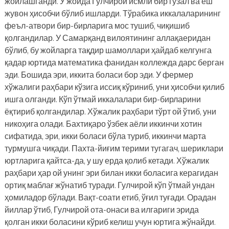
жойлашганди. У жойда Гулчирой исмли бир гўзал ва ёш
жувон ҳисобчи бўлиб ишларди. Тўрабика иккалаларининг
феъл-атвори бир-бирларига мос тушиб, чиқишиб
қолгандилар. У Самарқанд вилоятининг аллақаеридан
бўлиб, бу жойларга тақдир шамоллари ҳайдаб келгунга
қадар юртида математика фанидан коллежда дарс берган
эди. Бошида эри, иккита боласи бор эди. У фермер
хўжалиги раҳбари кўзига иссиқ кўриниб, уни ҳисобчи қилиб
ишга олганди. Кўп ўтмай иккалалари бир-бирларини
ёқтириб қолгандилар. Хўжалик раҳбари тўрт ой ўтиб, уни
никоҳига олади. Бахтиқаро ўзбек аёли иккинчи хотин
сифатида, эри, икки боласи бўла туриб, иккинчи марта
турмушга чиқади. Пахта-йиғим терими тугагач, шериклари
юртларига қайтса-да, у шу ерда қолиб кетади. Хўжалик
раҳбари ҳар ой унинг эри билан икки боласига керагидан
ортиқ маблағ жўнатиб туради. Гулчирой кўп ўтмай ундан
ҳомиладор бўлади. Вақт-соати етиб, ўғил туғади. Орадан
йиллар ўтиб, Гулчирой ота-онаси ва илгариги эрида
қолган икки боласини кўриб келиш учун юртига жўнайди.