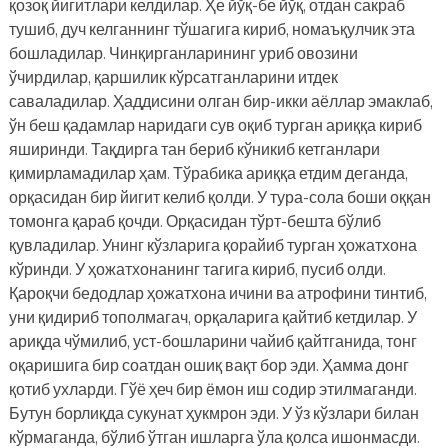
қозоқ йигитлари келдилар. Ҳе йўқ-бе йўқ, отдан сакраб
тушиб, дуч келганнинг тўшагига кириб, номаъқулчик эта
бошладилар. Чинқирганларининг уриб овозини
ўчирдилар, қаршилик кўрсатганларини итдек
саваладилар. Ҳаддисини олган бир-икки аёллар эмаклаб,
ўн беш қадамлар наридаги сув оқиб турган ариққа кириб
яширинди. Тақдирга тан бериб кўникиб кетганлари
қимирламадилар ҳам. Тўрабика ариққа етдим деганда,
орқасидан бир йигит келиб қолди. У тура-сола боши оққан
томонга қараб қочди. Орқасидан тўрт-бешта бўлиб
қувладилар. Унинг кўзларига қорайиб турган ҳожатхона
кўринди. У ҳожатхонанинг тагига кириб, пусиб олди.
Қароқчи бедодлар ҳожатхона ичини ва атрофини тинтиб,
уни қидириб тополмагач, орқаларига қайтиб кетдилар. У
ариқда чўмилиб, уст-бошларини чайиб қайтганида, тонг
оқаришига бир соатдан ошиқ вақт бор эди. Ҳамма донг
қотиб ухларди. Гўё ҳеч бир ёмон иш содир этилмаганди.
Бутун борлиқда сукунат ҳукмрон эди. У ўз кўзлари билан
кўрмаганда, бўлиб ўтган ишларга ўла қолса ишонмасди.