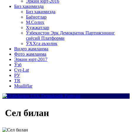
Эркин юрт-2016
Биз ҳақимизда
Биз ҳақимизда
Баёнотлар
М.Солиҳ
Ҳужжатлар
Ўзбекистон Эрк Демократик Партиясининг
сиёсий Платформи
ЎХҲга аъзолик
Видео жамланма
Фото жамланма
Эркин юрт-2017
Ўзб
Cyr-Lat
РУ
TR
Mualliflar
Сел билан