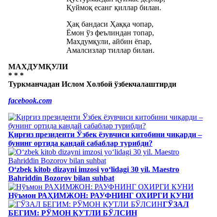
Қуймоқ есанг қиллар билан.
Ҳақ бандаси Ҳаққа чопар,
Ёмон ўз феълиндан топар,
Махдумқули, айбин ёпар,
Амалсизлар тиллар билан.
МАХДУМҚУЛИ
* * *
Туркманчадан Ислом Холбой ўзбекчалаштирди
facebook.com
Қирғиз президенти Ўзбек ёзувчиси китобини чиқарди –
бунинг ортида қандай сабаблар турибди?
Oʻzbek kitob dizayni imzosi yoʻlidagi 30 yil. Maestro
Bahriddin Bozorov bilan suhbat
Нўъмон РАҲИМЖОН: РАУФНИНГ ОХИРГИ КУНИ
ГЎЗАЛ
БЕГИМ: РЎМОН ҚУТЛИ БЎЛСИН