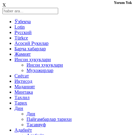
Yorum Yok
X
Ўзбекча
Lotin
Русский
Türkçe
Асосий Рукнлар
Барча хабарлар
Жамият
Инсон ҳуқуқлари
Инсон ҳуқуқлари
Муҳожирлар
Сиёсат
Иқтисод
Mаданият
Минтақа
Таҳлил
Тарих
Дин
Дин
Пайғамбарлар тарихи
Тасаввуф
Адабиёт