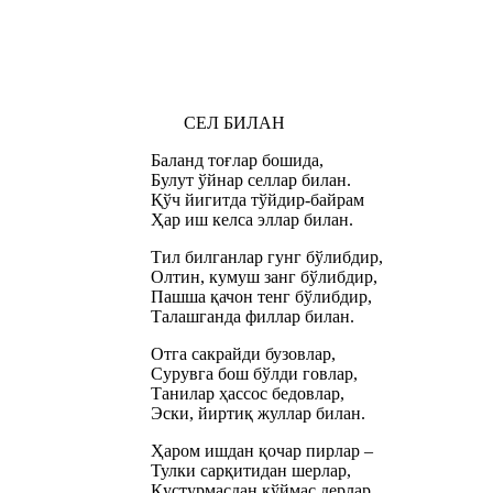
СЕЛ БИЛАН
Баланд тоғлар бошида,
Булут ўйнар селлар билан.
Қўч йигитда тўйдир-байрам
Ҳар иш келса эллар билан.
Тил билганлар гунг бўлибдир,
Олтин, кумуш занг бўлибдир,
Пашша қачон тенг бўлибдир,
Талашганда филлар билан.
Отга сакрайди бузовлар,
Сурувга бош бўлди говлар,
Танилар ҳассос бедовлар,
Эски, йиртиқ жуллар билан.
Ҳаром ишдан қочар пирлар –
Тулки сарқитидан шерлар,
Қустурмасдан қўймас дерлар,