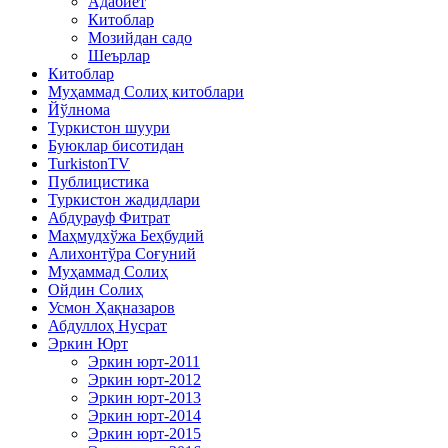
Адабиёт
Китоблар
Мозийдан садо
Шеърлар
Китоблар
Муҳаммад Солиҳ китоблари
Йўлнома
Туркистон шуури
Буюклар бисотидан
TurkistonTV
Публицистика
Туркистон жадидлари
Абдурауф Фитрат
Маҳмудхўжа Беҳбудий
Алихонтўра Соғуний
Муҳаммад Солиҳ
Ойдин Солиҳ
Усмон Ҳақназаров
Абдуллоҳ Нусрат
Эркин Юрт
Эркин юрт-2011
Эркин юрт-2012
Эркин юрт-2013
Эркин юрт-2014
Эркин юрт-2015