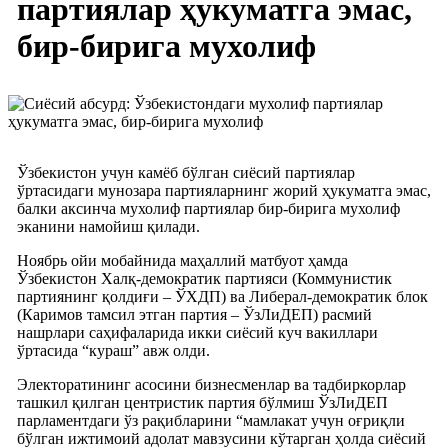
партиялар ҳукуматга эмас,
бир-бирига мухолиф
Ўзбекистон учун камёб бўлган сиёсий партиялар
ўртасидаги мунозара партияларнинг жорий ҳукуматга эмас,
балки аксинча мухолиф партиялар бир-бирига мухолиф
эканини намойиш қилади.
Ноябрь ойи мобайнида маҳаллий матбуот ҳамда
Ўзбекистон Халқ-демократик партияси (Коммунистик
партиянинг қолдиғи – ЎХДП) ва Либерал-демократик блок
(Каримов тамсил этган партия – ЎзЛиДЕП) расмий
нашрлари саҳифаларида икки сиёсий куч вакиллари
ўртасида “кураш” авж олди.
Электоратининг асосини бизнесменлар ва тадбиркорлар
ташкил қилган центристик партия бўлмиш ЎзЛиДЕП
парламентдаги ўз рақибларини “мамлакат учун оғриқли
бўлган ижтимоий адолат мавзусини кўтарган ҳолда сиёсий