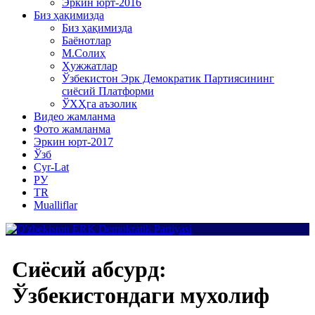
Эркин юрт-2016
Биз ҳақимизда
Биз ҳақимизда
Баёнотлар
М.Солиҳ
Ҳужжатлар
Ўзбекистон Эрк Демократик Партиясининг
сиёсий Платформи
ЎХҲга аъзолик
Видео жамланма
Фото жамланма
Эркин юрт-2017
Ўзб
Cyr-Lat
РУ
TR
Mualliflar
Сиёсий абсурд:
Ўзбекистондаги мухолиф