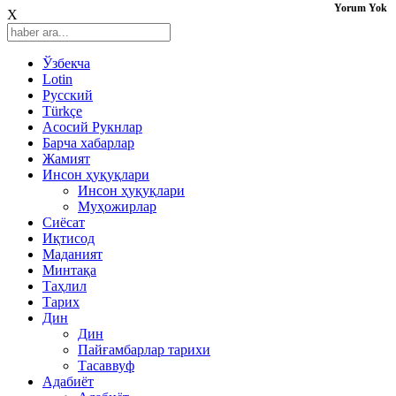
Yorum Yok
X
Ўзбекча
Lotin
Русский
Türkçe
Асосий Рукнлар
Барча хабарлар
Жамият
Инсон ҳуқуқлари
Инсон ҳуқуқлари
Муҳожирлар
Сиёсат
Иқтисод
Mаданият
Минтақа
Таҳлил
Тарих
Дин
Дин
Пайғамбарлар тарихи
Тасаввуф
Адабиёт