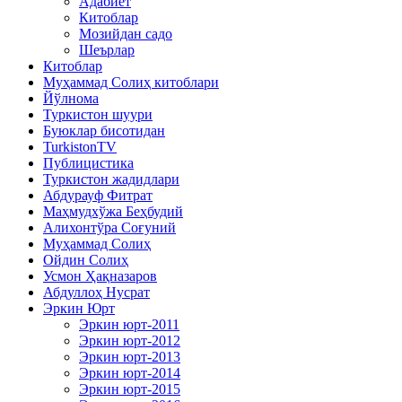
Адабиёт
Китоблар
Мозийдан садо
Шеърлар
Китоблар
Муҳаммад Солиҳ китоблари
Йўлнома
Туркистон шуури
Буюклар бисотидан
TurkistonTV
Публицистика
Туркистон жадидлари
Абдурауф Фитрат
Маҳмудхўжа Беҳбудий
Алихонтўра Соғуний
Муҳаммад Солиҳ
Ойдин Солиҳ
Усмон Ҳақназаров
Абдуллоҳ Нусрат
Эркин Юрт
Эркин юрт-2011
Эркин юрт-2012
Эркин юрт-2013
Эркин юрт-2014
Эркин юрт-2015