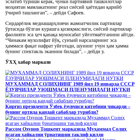
эслатиб туриши керак, чунки партиявий ташкилотлар
моҳиятан мамлакатнинг реал сиёсий ҳаётидан қарийб
ўчириб ташланган”, – дейди Сафоев.
Сирдарёлик медиашарҳловчи жамоатчилик партиялар
ўртасида бўлган курашга қизиқмаслиги, сиёсий партиялар
фаолияти эса ҳеч қанақа муносабат уйғотмаётганини айтди.
“Чинакам мухолифат йўқ, сунъий нарсаларнинг эса
ҳаммаси фақат нафрат уйғотади, шунинг учун ҳам ҳамма
бунинг спектакль эканини билади”, – дейди у.
ЎХҲ хабар маркази
МУҲАММАД СОЛИҲНИНГ 1989 йил 19 январда СССР
ЁЗУВЧИЛАР УЮШМАСИ ПЛЕНУМИДАГИ НУТҚИ
Қирғиз президенти Ўзбек ёзувчиси китобини чиқарди –
бунинг ортида қандай сабаблар турибди?
Рассом Охунов Тошкент марказида Муҳаммад Солиҳ
яcаган ҳайкални ўрнатишни таклиф қилди