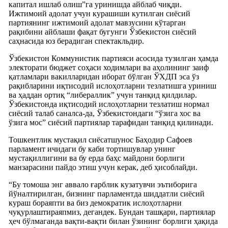
капитал ишлаб олиш”га уринишда айблаб чиқди.
Ижтимоий адолат учун курашиши кутилган сиёсий
партиянинг ижтимоий адолат мавзусини кўтарган
рақибини айблаши фақат бугунги Ўзбекистон сиёсий
саҳнасида юз берадиган спектакльдир.
Ўзбекистон Коммунистик партияси асосида тузилган ҳамда
электорати бюджет соҳаси ходимлари ва аҳолининг заиф
қатламлари вакилларидан иборат бўлган ЎХДП эса ўз
рақибларини иқтисодий ислоҳотларни тезлатишга уриниш
ва ҳаддан ортиқ “либераллик” учун танқид қилдилар.
Ўзбекистонда иқтисодий ислоҳотларни тезлатиш нормал
сиёсий талаб саналса-да, Ўзбекистондаги “ўзига хос ва
ўзига мос” сиёсий партиялар тарафидан танқид қилинади.
Тошкентлик мустақил сиёсатшунос Баҳодир Сафоев
парламент ичидаги бу каби тортишувлар унинг
мустақиллигини ва бу ерда баҳс майдони борлиги
манзарасини пайдо этиш учун керак, деб ҳисоблайди.
“Бу томоша энг аввало ғарблик кузатувчи эътиборига
йўналтирилган, бизнинг парламентда шиддатли сиёсий
кураш бораяпти ва биз демократик ислоҳотларни
чуқурлаштираяпмиз, дегандек. Бундан ташқари, партиялар
ҳеч бўлмаганда вақти-вақти билан ўзининг борлиги ҳақида