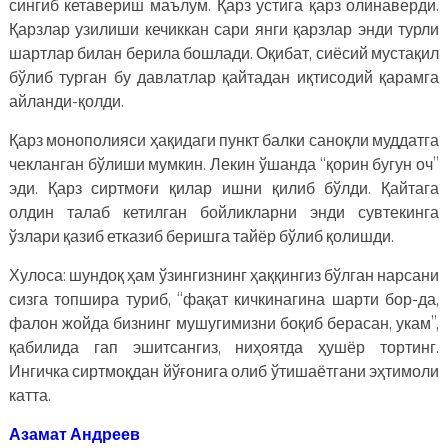
сингиб кетавериш маълум. Қарз устига қарз олинаверди.
Қарзлар узилиши кечиккан сари янги қарзлар энди турли
шартлар билан берила бошлади. Оқибат, сиёсий мустақил
бўлиб турган бу давлатлар қайтадан иқтисодий қарамга
айланди-қолди.
Қарз монополияси ҳақидаги пункт балки саноқли муддатга
чекланган бўлиши мумкин. Лекин ўшанда “қорин бугун оч”
эди. Қарз сиртмоғи қилар ишни қилиб бўлди. Қайтага
олдин талаб кетилган бойликларни энди сувтекинга
ўзлари қазиб етказиб беришга тайёр бўлиб қолишди.
Хулоса: шундоқ ҳам ўзингизнинг ҳаққингиз бўлган нарсани
сизга топшира туриб, “фақат кичкинагина шарти бор-да,
фалон жойда бизнинг мушугимизни боқиб берасан, укам”,
қабилида гап эшитсангиз, ниҳоятда ҳушёр тортинг.
Ингичка сиртмоқдан йўғонига олиб ўтишаётгани эҳтимоли
катта.
Азамат Андреев