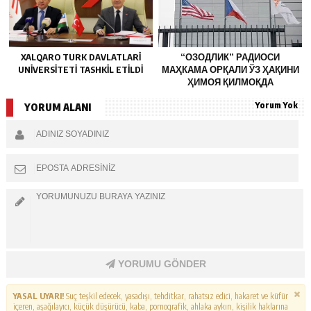
XALQARO TURK DAVLATLARI
“ОЗОДЛИК” РАДИОСИ
UNIVERSITETI TASHKIL ETILDI
МАҲКАМА ОРҚАЛИ ЎЗ ҲАҚИНИ
ҲИМОЯ ҚИЛМОҚДА
Yorum Yok
YORUM ALANI
YORUMU GÖNDER
YASAL UYARI!
Suç teşkil edecek, yasadışı, tehditkar, rahatsız edici, hakaret ve küfür
içeren, aşağılayıcı, küçük düşürücü, kaba, pornografik, ahlaka aykırı, kişilik haklarına