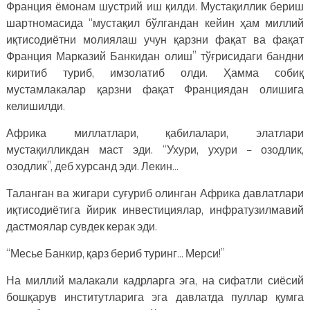
Франция ёмонам шустрий иш қилди. Мустақиллик бериш
шартномасида “мустақил бўлгандан кейин ҳам миллий
иқтисодиётни молиялаш учун қарзни фақат ва фақат
Франция Марказий Банкидан олиш” тўғрисидаги бандни
киритиб туриб, имзолатиб олди. Ҳамма собиқ
мустамлакалар қарзни фақат Франциядан олишига
келишилди.
Африка миллатлари, қабилалари, элатлари
мустақилликдан маст эди. “Ухури, ухури – озодлик,
озодлик”, деб хурсанд эди. Лекин…
Таланган ва жигари суғуриб олинган Африка давлатлари
иқтисодиётига йирик инвестициялар, инфратузилмавий
дастмоялар сувдек керак эди.
“Месье Банкир, қарз бериб туринг… Мерси!”
На миллий малакали кадрларга эга, на сифатли сиёсий
бошқарув институтларига эга давлатда пуллар қумга