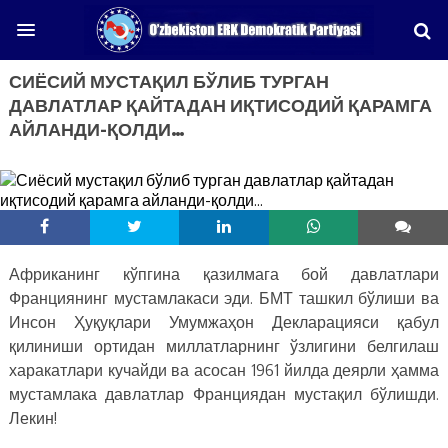
СИЁСИЙ МУСТАҚИЛ БЎЛИБ ТУРГАН
ДАВЛАТЛАР ҚАЙТАДАН ИҚТИСОДИЙ ҚАРАМГА
АЙЛАНДИ-ҚОЛДИ…
Африканинг кўпгина қазилмага бой давлатлари
Франциянинг мустамлакаси эди. БМТ ташкил бўлиши ва
Инсон Ҳуқуқлари Умумжаҳон Декларацияси қабул
қилиниши ортидан миллатларнинг ўзлигини белгилаш
харакатлари кучайди ва асосан 1961 йилда деярли ҳамма
мустамлака давлатлар Франциядан мустақил бўлишди.
Лекин!