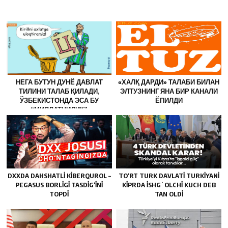
НЕГА БУТУН ДУНЁ ДАВЛАТ
«ХАЛҚ ДАРДИ» ТАЛАБИ БИЛАН
ТИЛИНИ ТАЛАБ ҚИЛАДИ,
ЭЛТУЗНИНГ ЯНА БИР КАНАЛИ
ЎЗБЕКИСТОНДА ЭСА БУ
ЁПИЛДИ
“МИЛЛАТЧИЛИК”
ҲИСОБЛАНАДИ?
DXXDA DAHSHATLI KIBERQUROL –
TO‘RT TURK DAVLATI TURKIYANI
PEGASUS BORLIGI TASDIG‘INI
KIPRDA ISHGʻOLCHI KUCH DEB
TOPDI
TAN OLDI