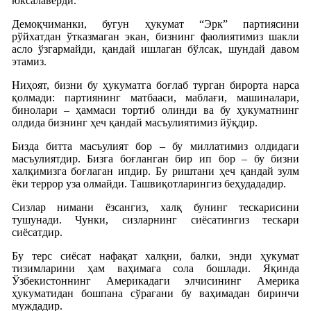
юксалаверди.
Демоқчиманки, бугун ҳукумат “Эрк” партиясини
рўйхатдан ўтказмаган экан, бизнинг фаолиятимиз шакли
асло ўзгармайди, қандай ишлаган бўлсак, шундай давом
этамиз.
Ниҳоят, бизни бу ҳукуматга боғлаб турган бирорта нарса
қолмади: партиянинг матбааси, маблағи, машиналари,
бинолари – ҳаммаси тортиб олинди ва бу ҳукуматнинг
олдида бизнинг ҳеч қандай масъулиятимиз йўқдир.
Бизда битта масъулият бор – бу миллатимиз олдидаги
масъулиятдир. Бизга боғланган бир ип бор – бу бизни
халқимизга боғлаган ипдир. Бу риштани ҳеч қандай зулм
ёки террор уза олмайди. Ташвиқотларингиз беҳудададир.
Сизлар нимани ёзсангиз, халқ бунинг тескарисини
тушунади. Чунки, сизларнинг сиёсатингиз тескари
сиёсатдир.
Бу терс сиёсат нафақат халқни, балки, энди ҳукумат
тизимларини ҳам ваҳимага сола бошлади. Яқинда
Ўзбекистоннинг Америкадаги элчисининг Америка
ҳукуматидан бошпана сўрагани бу ваҳимадан биринчи
муждадир.