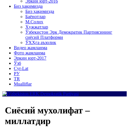
Эркин юрт-2016
Биз ҳақимизда
Биз ҳақимизда
Баёнотлар
М.Солиҳ
Ҳужжатлар
Ўзбекистон Эрк Демократик Партиясининг
сиёсий Платформи
ЎХҲга аъзолик
Видео жамланма
Фото жамланма
Эркин юрт-2017
Ўзб
Cyr-Lat
РУ
TR
Mualliflar
Сиёсий мухолифат –
миллатдир