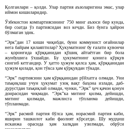
Қолганлари – қолди. Улар партия аъзоларигина эмас, улар
иймон кишиларидир.
Ўзбекистон компартиясининг 750 минг аъзоси бир кунда,
бир соатда ўз партиясидан воз кечди. Биз бунга ҳайрон
бўлмаган эдик.
“Эрк”дан 17 киши чиқибди, буни коммунист оғайнилар
нега байрам қилаяптилар? Ҳукуматнинг бу ғалати қувончи
– қоронғида қўрққанидан қўшиқ айтаётган бир бола
жунбушига ўхшайди. Бу ҳукуматнинг қонига қўрқув
сингиб кетгандир. У ҳатто ҳужум қилса ҳам, қўрққанидан
ҳужум қилади, қон тўкса ҳам қўрқувдан тўкади.
“Эрк” партиясини ҳам қўрққанидан рўйхатга олмади. Уни
таъқиқлаш учун ҳукумат узоқ вақт баҳона излади, даб-
дурустдан таъқиқлай олмади, чунки, “Эрк” ҳеч қачон қонун
доирасидан чиқмади. “Эрк”ка митинг қилма, дейишди,
митинг қилмади, мажлисга тўпланма дейишди,
тўпланмади.
“Эрк” расмий партия бўлса ҳам, норасмий партия каби,
яширин ташкилот каби фаолият кўрсатди. Шу мудҳиш
исканжа орасида ҳам халқдан узилмади, обрўси