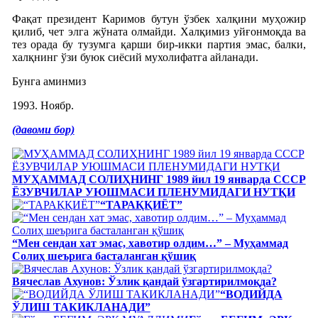
Фақат президент Каримов бутун ўзбек халқини муҳожир
қилиб, чет элга жўната олмайди. Халқимиз уйғонмоқда ва
тез орада бу тузумга қарши бир-икки партия эмас, балки,
халқнинг ўзи буюк сиёсий мухолифатга айланади.
Бунга аминмиз
1993. Ноябр.
(давоми бор)
МУҲАММАД СОЛИҲНИНГ 1989 йил 19 январда СССР
ЁЗУВЧИЛАР УЮШМАСИ ПЛЕНУМИДАГИ НУТҚИ
“ТАРАҚҚИЁТ”
“Мен сендан хат эмас, хавотир олдим…” – Муҳаммад
Солиҳ шеърига басталанган қўшиқ
Вячеслав Ахунов: Ўзлик қандай ўзгартирилмоқда?
“ВОДИЙДА
ЎЛИШ ТАКИКЛАНАДИ”