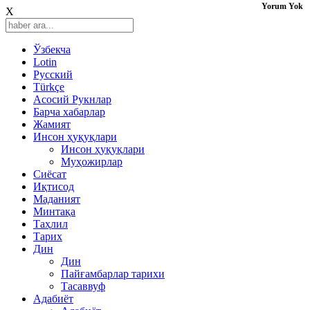
Yorum Yok
X
Ўзбекча
Lotin
Русский
Türkçe
Асосий Рукнлар
Барча хабарлар
Жамият
Инсон ҳуқуқлари
Инсон ҳуқуқлари
Муҳожирлар
Сиёсат
Иқтисод
Mаданият
Минтақа
Таҳлил
Тарих
Дин
Дин
Пайғамбарлар тарихи
Тасаввуф
Адабиёт