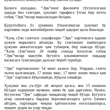
Қизиғи шундаки, “Эрк”нинг фаолияти тўхтатилгани
ҳақида биз газетдан, ҳукумат тарафига ўтган бир нечта
собиқ “Эрк”чилар мақоласидан билдик.
Қурултойига ўз ҳукмини ўтказолмаган ҳукумат бу
партияни энди жиғибийрони чиқиб ҳақорат қила бошлади.
“Халқ сўзи газетаси саҳифалари “Эрк” партиясига қарши
ҳужум марказига айланди. Бу газетанинг навбатдаги
ҳужуми аввалгисидан ҳам тубанроқ бир шаклда бўлди.
“Халқ сўзи”нинг 20 ноябр сонида босилган собиқ
“Эрк”чилар мактуби бугунги ҳокимиятнинг нақадар
васвасага тушганидан далолат бериб турибди.
“Эрк” партиясининг 54 минг аъзоси бор. Улардан, газета
эълон қилганидек, 17 киши эмас, 17 минг киши чиқса ҳам
“Эрк” партияси йўқолмайди, йўқола олмайди.
Ҳукумат яна уч-тўрт ой меҳнат қилса, яна 15 кишини
йўлдан оздириши мумкин, аммо бу ҳам даргумон. Чунки,
бугунгача “Эрк” сафидан чиққанлар чиқиб бўлди. Бугунги
оғир синовларга бардош беролмаганларга ҳатто ўзимиз
айтдик, партиядан чиқиш ҳаётингизни енгиллаштирса,
чиқинг дедик ва улар чиқди.