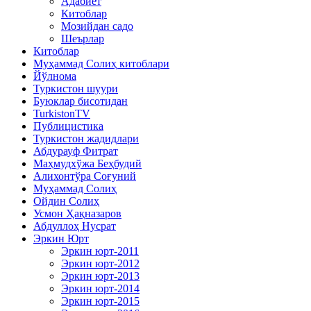
Адабиёт
Китоблар
Мозийдан садо
Шеърлар
Китоблар
Муҳаммад Солиҳ китоблари
Йўлнома
Туркистон шуури
Буюклар бисотидан
TurkistonTV
Публицистика
Туркистон жадидлари
Абдурауф Фитрат
Маҳмудхўжа Беҳбудий
Алихонтўра Соғуний
Муҳаммад Солиҳ
Ойдин Солиҳ
Усмон Ҳақназаров
Абдуллоҳ Нусрат
Эркин Юрт
Эркин юрт-2011
Эркин юрт-2012
Эркин юрт-2013
Эркин юрт-2014
Эркин юрт-2015