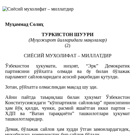
Муҳаммад Солиҳ
ТУРКИСТОН ШУУРИ
(Муҳожирот йилларидаги мақолалар)
(2)
СИЁСИЙ МУХОЛИФАТ – МИЛЛАТДИР
Ўзбекистон ҳукумати, ниҳоят, “Эрк” Демократик
партиясини рўйхатга олмади ва бу билан бўлажак
парламент сайловларидаги асосий рақибидан қутулди.
Зотан, рўйхатга олмасликдан мақсад шу эди.
Айни пайтда таъқиқлаш билан ҳукумат Ўзбекистон
Конститусиясидаги “кўппартияли сайловлар” принсипини
ҳам йўқ қилди, чунки, расмий яшаётган икки партия –
ХДП ва “Ватан тараққиёти” ташкилотлари ҳукумат
ташкилотларидир.
Демак, бўлажак сайлов ҳам худди ўтган замонлардагидек,
муқобилсиз, коммунистик бир сайлов бўлади.