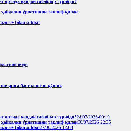
нг ортида қандай сабаблар турибди?
н ҳайкални ўрнатишни таклиф қилди
Bozorov bilan suhbat
змасини очди
ҳ шеърига басталанган қўшиқ
нг ортида қандай сабаблар турибди?
24/07/2026-00:19
н ҳайкални ўрнатишни таклиф қилди
08/07/2026-22:35
Bozorov bilan suhbat
27/06/2026-12:08