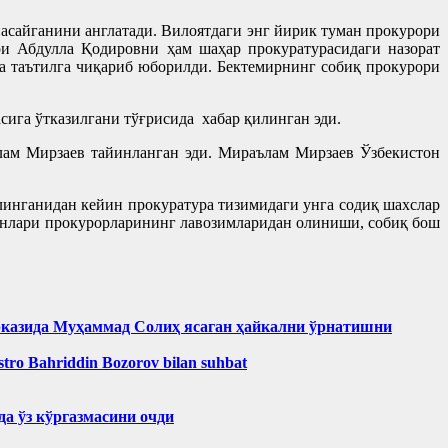
асайганини англатади. Вилоятдаги энг йирик туман прокурори
ри Абдулла Қодировни ҳам шаҳар прокуратурасидаги назорат
а таътилга чиқариб юборилди. Бектемирнинг собиқ прокурори
ига ўтказилгани тўғрисида хабар қилинган эди.
лам Мирзаев тайинланган эди. Мираълам Мирзаев Ўзбекистон
линганидан кейин прокуратура тизимидаги унга содиқ шахслар
манлари прокурорларининг лавозимларидан олиниши, собиқ бош
рказида Муҳаммад Солиҳ яcаган ҳайкални ўрнатишни
aestro Bahriddin Bozorov bilan suhbat
а ўз кўргазмасини очди