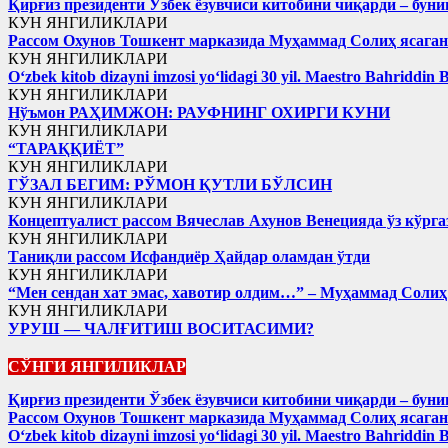
Қирғиз президенти Ўзбек ёзувчиси китобини чиқарди – буни
КУН ЯНГИЛИКЛАРИ
Рассом Охунов Тошкент марказида Муҳаммад Солиҳ яcага
КУН ЯНГИЛИКЛАРИ
Oʻzbek kitob dizayni imzosi yoʻlidagi 30 yil. Maestro Bahriddin 
КУН ЯНГИЛИКЛАРИ
Нўъмон РАҲИМЖОН: РАУФНИНГ ОХИРГИ КУНИ
КУН ЯНГИЛИКЛАРИ
“ТАРАҚҚИЁТ”
КУН ЯНГИЛИКЛАРИ
ГЎЗАЛ БЕГИМ: РЎМОН ҚУТЛИ БЎЛСИН
КУН ЯНГИЛИКЛАРИ
Концептуалист рассом Вячеслав Ахунов Венецияда ўз кўрга
КУН ЯНГИЛИКЛАРИ
Таниқли рассом Исфандиёр Ҳайдар оламдан ўтди
КУН ЯНГИЛИКЛАРИ
“Мен сендан хат эмас, хавотир олдим…” – Муҳаммад Соли
КУН ЯНГИЛИКЛАРИ
УРУШ — ЧАЛҒИТИШ ВОСИТАСИМИ?
СЎНГИ ЯНГИЛИКЛАР
Қирғиз президенти Ўзбек ёзувчиси китобини чиқарди – буни
Рассом Охунов Тошкент марказида Муҳаммад Солиҳ яcага
Oʻzbek kitob dizayni imzosi yoʻlidagi 30 yil. Maestro Bahriddin 