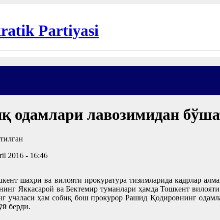
иқ одамлари лавозимидан бўш
il 2016 - 16:46
шкент шаҳри ва вилояти прокуратура тизимларида кадрлар алм
инг Яккасарой ва Бектемир туманлари ҳамда Тошкент вилояти
инг учаласи ҳам собиқ бош прокурор Рашид Қодировнинг одамл
ўй берди.