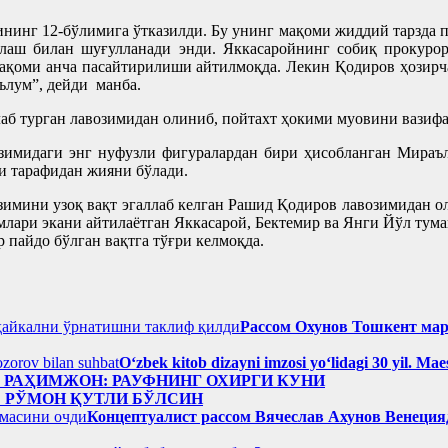
нинг 12-бўлимига ўтказилди. Бу унинг мақоми жиддий тарзда п
нлаш билан шуғулланади энди. Яккасаройнинг собиқ прокуро
ақоми анча пасайтирилиши айтилмоқда. Лекин Қодиров ҳозирч
ълум”, дейди манба.
б турган лавозимидан олиниб, пойтахт ҳокими муовини вазифас
изимидаги энг нуфузли фигуралардан бири ҳисобланган Мираъ
и тарафидан жияни бўлади.
зимини узоқ вақт эгаллаб келган Рашид Қодиров лавозимидан о
млари экани айтилаётган Яккасарой, Бектемир ва Янги Йўл ту
 пайдо бўлган вақтга тўғри келмоқда.
Рассом Охунов Тошкент ма
Oʻzbek kitob dizayni imzosi yoʻlidagi 30 yil. M
н РАҲИМЖОН: РАУФНИНГ ОХИРГИ КУНИ
: РЎМОН ҚУТЛИ БЎЛСИН
Концептуалист рассом Вячеслав Ахунов Венецияд