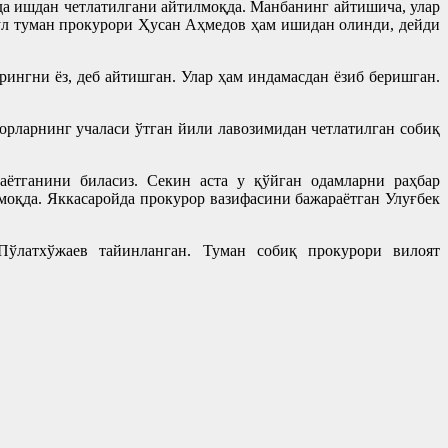
а ишдан четлатилгани айтилмоқда. Манбанинг айтишича, улар
ўл туман прокурори Ҳусан Аҳмедов ҳам ишидан олинди, дейди
ингни ёз, деб айтишган. Улар ҳам индамасдан ёзиб беришган.
орларнинг учаласи ўтган йили лавозимидан четлатилган собиқ
ётганини биласиз. Секин аста у қўйган одамларни раҳбар
оқда. Яккасаройда прокурор вазифасини бажараётган Улуғбек
ўлатхўжаев тайинланган. Туман собиқ прокурори вилоят