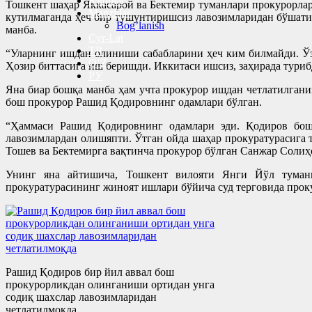
Kitoblar
Тошкент шаҳар Яккасарой ва Бектемир туманлари прокурорла
Manzillar
кутилмаганда ҳеч бир тушунтиришсиз лавозимларидан бўшати
Bog’lanish
манба.
Cyr-Lat
TR
“Уларнинг ишдан олиниши сабабларини ҳеч ким билмайди. Ўзл
O’Z
Ҳозир биттасига иш беришди. Иккитаси ишсиз, заҳирада туриб
РУ
Яна биар бошқа манба ҳам учта прокурор ишдан четлатилгани
бош прокурор Рашид Қодировнинг одамлари бўлган.
“Ҳаммаси Рашид Қодировнинг одамлари эди. Қодиров бош 
лавозимлардан олишяпти. Ўтган ойда шаҳар прокуратурасига
Тошев ва Бектемирга вақтинча прокурор бўлган Санжар Солиҳ
Унинг яна айтишича, Тошкент вилояти Янги Йўл тумани
прокуратурасининг жиноят ишлари бўйича суд терговида прок
Рашид Қодиров бир йил аввал бош
прокурорликдан олинганиши ортидан унга
содиқ шахслар лавозимларидан
четлатилмоқда