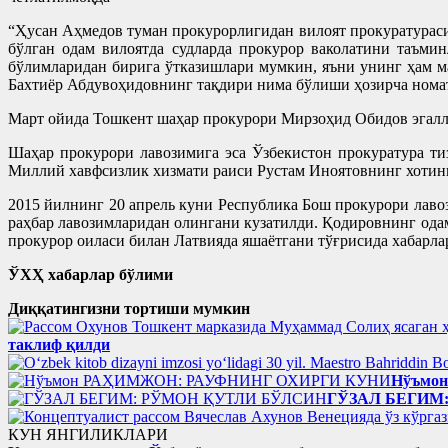
“Ҳусан Аҳмедов туман прокурорлигидан вилоят прокуратураси
бўлган одам вилоятда судларда прокурор ваколатини таъми
бўлимларидан бирига ўтказишлари мумкин, яъни унинг ҳам м
Бахтиёр Абдувоҳидовнинг тақдири нима бўлиши ҳозирча нома
Март ойида Тошкент шаҳар прокурори Мирзоҳид Обидов эгалла
Шаҳар прокурори лавозимига эса Ўзбекистон прокуратура т
Миллий хавфсизлик хизмати раиси Рустам Иноятовнинг хотин
2015 йилнинг 20 апрель куни Республика Бош прокурори лаво
раҳбар лавозимларидан олингани кузатилди. Қодировнинг ода
прокурор оиласи билан Латвияда яшаётгани тўғрисида хабарлар
ЎХҲ хабарлар бўлими
Диққатингизни тортиши мумкин
таклиф қилди
Нўъмо
ГЎЗАЛ БЕГИМ
КУН ЯНГИЛИКЛАРИ