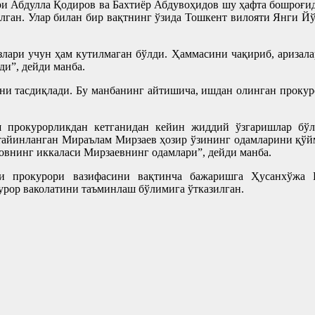
ри Абдулла Қодиров ва Бахтиёр Абдувоҳидов шу ҳафта бошроғид
лган. Улар билан бир вақтнинг ўзида Тошкент вилояти Янги Й
ари учун ҳам кутилмаган бўлди. Ҳаммасини чақириб, аризалар
ди”, дейди манба.
ни тасдиқлади. Бу манбанинг айтишича, ишдан олинган прокур
прокурорликдан кетганидан кейин жиддий ўзгаришлар бўла
 тайинланган Мираълам Мирзаев ҳозир ўзининг одамларини қўйм
овнинг иккаласи Мирзаевнинг одамлари”, дейди манба.
 прокурори вазифасини вақтинча бажаришга Ҳусанхўжа П
урор ваколатини таъминлаш бўлимига ўтказилган.