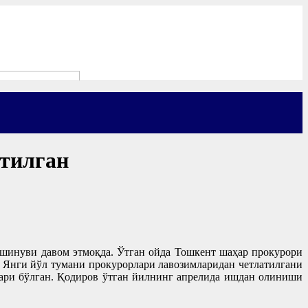
атилган
ашинуви давом этмоқда. Ўтган ойда Тошкент шаҳар прокурори
 Янги йўл тумани прокурорлари лавозимларидан четлатилгани
ари бўлган. Қодиров ўтган йилнинг апрелида ишдан олиниши