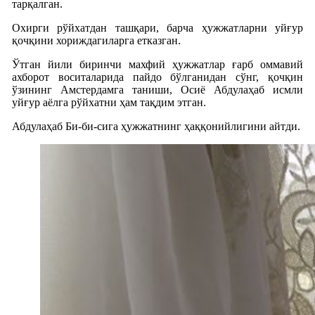
тарқалган.
Охирги рўйхатдан ташқари, барча ҳужжатларни уйғур
қочқини хориждагиларга етказган.
Ўтган йили биринчи махфий ҳужжатлар ғарб оммавий
ахборот воситаларида пайдо бўлганидан сўнг, қочқин
ўзининг Амстердамга таниши, Осиё Абдулаҳаб исмли
уйғур аёлга рўйхатни ҳам тақдим этган.
Абдулаҳаб Би-би-сига ҳужжатнинг ҳаққонийлигини айтди.