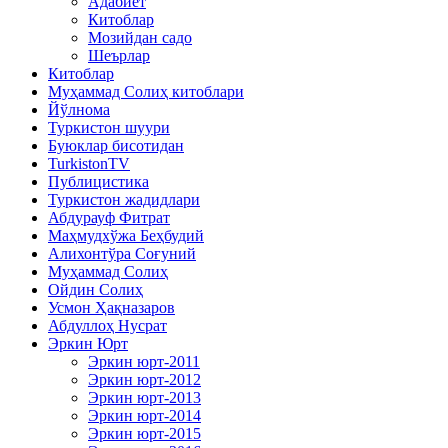
Адабиёт
Китоблар
Мозийдан садо
Шеърлар
Китоблар
Муҳаммад Солиҳ китоблари
Йўлнома
Туркистон шуури
Буюклар бисотидан
TurkistonTV
Публицистика
Туркистон жадидлари
Абдурауф Фитрат
Маҳмудхўжа Беҳбудий
Алихонтўра Соғуний
Муҳаммад Солиҳ
Ойдин Солиҳ
Усмон Ҳақназаров
Абдуллоҳ Нусрат
Эркин Юрт
Эркин юрт-2011
Эркин юрт-2012
Эркин юрт-2013
Эркин юрт-2014
Эркин юрт-2015