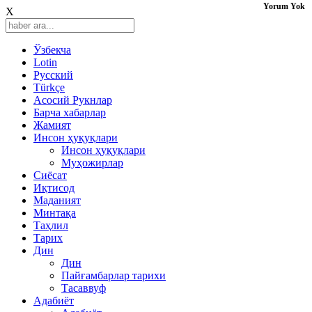
Yorum Yok
X
Ўзбекча
Lotin
Русский
Türkçe
Асосий Рукнлар
Барча хабарлар
Жамият
Инсон ҳуқуқлари
Инсон ҳуқуқлари
Муҳожирлар
Сиёсат
Иқтисод
Mаданият
Минтақа
Таҳлил
Тарих
Дин
Дин
Пайғамбарлар тарихи
Тасаввуф
Адабиёт