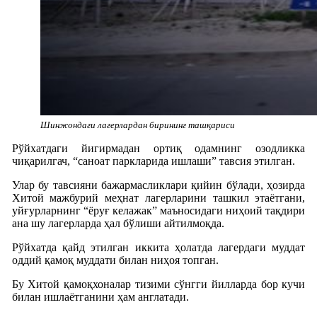
Шинжондаги лагерлардан бирининг ташқариси
Рўйхатдаги йигирмадан ортиқ одамнинг озодликка
чиқарилгач, “саноат паркларида ишлаши” тавсия этилган.
Улар бу тавсияни бажармасликлари қийин бўлади, ҳозирда
Хитой мажбурий меҳнат лагерларини ташкил этаётгани,
уйғурларнинг “ёруғ келажак” маъносидаги ниҳоий тақдири
ана шу лагерларда ҳал бўлиши айтилмоқда.
Рўйхатда қайд этилган иккита ҳолатда лагердаги муддат
оддий қамоқ муддати билан ниҳоя топган.
Бу Хитой қамоқхоналар тизими сўнгги йилларда бор кучи
билан ишлаётганини ҳам англатади.