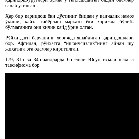
санаб ўтилган.
Ҳар бир қариндош ёки дўстнинг ёнидан у қанчалик намоз
ўқиши, қайта тайёрлаш маркази ёки хорижда бўлиб-
бўлмаганига оид кичик қайд ўрин олган.
Рўйхатдаги барчанинг хорижда яшайдиган қариндошлари
бор. Афтидан, рўйхатга “ишончсизлик”нинг айнан шу
жиҳатига эга одамлар киритилган.
179, 315 ва 345-бандларда 65 ёшли Юсуп исмли шахсга
тавсифнома бор.