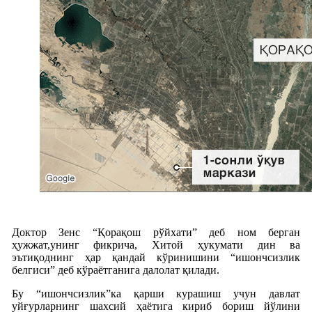
Доктор Зенс “Қорақош рўйхати” деб ном берган
ҳужжат,унинг фикрича, Хитой ҳукумати дин ва
эътиқоднинг ҳар қандай кўринишини “ишончсизлик
белгиси” деб кўраётганига далолат қилади.
Бу “ишончсизлик”ка қарши курашиш учун давлат
уйғурларнинг шахсий ҳаётига кириб бориш йўлини