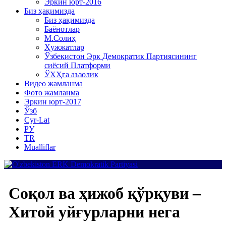
Эркин юрт-2016
Биз ҳақимизда
Биз ҳақимизда
Баёнотлар
М.Солиҳ
Ҳужжатлар
Ўзбекистон Эрк Демократик Партиясининг
сиёсий Платформи
ЎХҲга аъзолик
Видео жамланма
Фото жамланма
Эркин юрт-2017
Ўзб
Cyr-Lat
РУ
TR
Mualliflar
Соқол ва ҳижоб қўрқуви –
Хитой уйғурларни нега