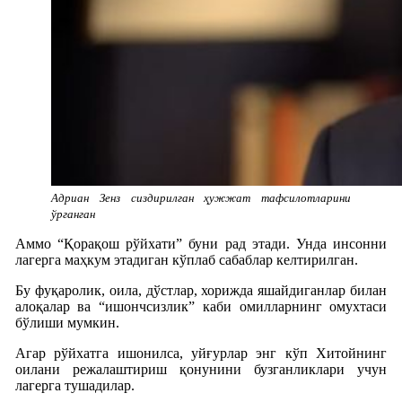
Адриан Зенз сиздирилган ҳужжат тафсилотларини
ўрганган
Аммо “Қорақош рўйхати” буни рад этади. Унда инсонни
лагерга маҳкум этадиган кўплаб сабаблар келтирилган.
Бу фуқаролик, оила, дўстлар, хорижда яшайдиганлар билан
алоқалар ва “ишончсизлик” каби омилларнинг омухтаси
бўлиши мумкин.
Агар рўйхатга ишонилса, уйғурлар энг кўп Хитойнинг
оилани режалаштириш қонунини бузганликлари учун
лагерга тушадилар.