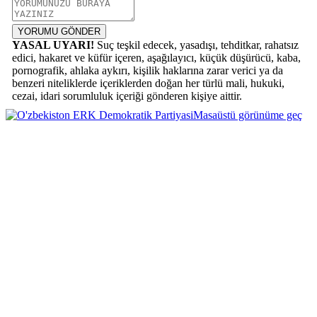
YORUMU GÖNDER
YASAL UYARI!
Suç teşkil edecek, yasadışı, tehditkar, rahatsız
edici, hakaret ve küfür içeren, aşağılayıcı, küçük düşürücü, kaba,
pornografik, ahlaka aykırı, kişilik haklarına zarar verici ya da
benzeri niteliklerde içeriklerden doğan her türlü mali, hukuki,
cezai, idari sorumluluk içeriği gönderen kişiye aittir.
Masaüstü görünüme geç