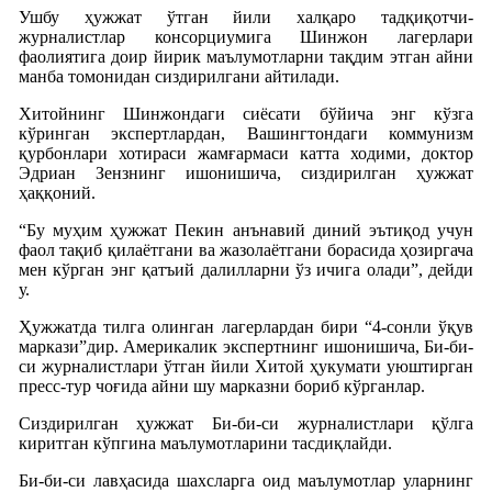
Ушбу ҳужжат ўтган йили халқаро тадқиқотчи-
журналистлар консорциумига Шинжон лагерлари
фаолиятига доир йирик маълумотларни тақдим этган айни
манба томонидан сиздирилгани айтилади.
Хитойнинг Шинжондаги сиёсати бўйича энг кўзга
кўринган экспертлардан, Вашингтондаги коммунизм
қурбонлари хотираси жамғармаси катта ходими, доктор
Эдриан Зензнинг ишонишича, сиздирилган ҳужжат
ҳаққоний.
“Бу муҳим ҳужжат Пекин анънавий диний эътиқод учун
фаол тақиб қилаётгани ва жазолаётгани борасида ҳозиргача
мен кўрган энг қатъий далилларни ўз ичига олади”, дейди
у.
Ҳужжатда тилга олинган лагерлардан бири “4-сонли ўқув
маркази”дир. Америкалик экспертнинг ишонишича, Би-би-
си журналистлари ўтган йили Хитой ҳукумати уюштирган
пресс-тур чоғида айни шу марказни бориб кўрганлар.
Сиздирилган ҳужжат Би-би-си журналистлари қўлга
киритган кўпгина маълумотларини тасдиқлайди.
Би-би-си лавҳасида шахсларга оид маълумотлар уларнинг