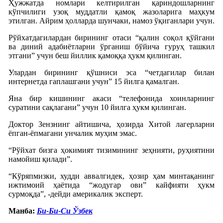
Ҳужжатда номлари келтирилган қариндошларнинг
кўпчилиги узоқ муддатли қамоқ жазоларига маҳкум
этилган. Айрим ҳолларда шунчаки, намоз ўқиганлари учун.
Рўйхатдагилардан бирининг отаси “қалин соқол қўйгани
ва диний адабиётларни ўрганиш бўйича гуруҳ ташкил
этгани” учун беш йиллик қамоққа ҳукм қилинган.
Улардан бирининг қўшниси эса “четдагилар билан
интернетда гаплашгани учун” 15 йилга қамалган.
Яна бир кишининг акаси “телефонида хоинларнинг
суратини сақлагани” учун 10 йилга ҳукм қилинган.
Доктор Зензнинг айтишича, ҳозирда Хитой лагерларни
ёпган-ёпмагани унчалик муҳим эмас.
“Рўйхат бизга ҳокимият тизимининг зеҳнияти, руҳиятини
намойиш қилади”.
“Кўряпмизки, худди аввалгидек, ҳозир ҳам минтақанинг
ижтимоий ҳаётида “жодугар ови” кайфияти ҳукм
сурмоқда”, -дейди америкалик эксперт.
Манба:
Би-Би-Си Ўзбек