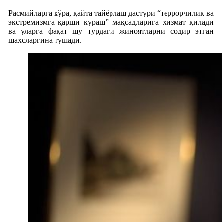
Расмийларга кўра, қайта тайёрлаш дастури “террорчилик ва
экстремизмга қарши кураш” мақсадларига хизмат қилади
ва уларга фақат шу турдаги жиноятларни содир этган
шахсларгина тушади.