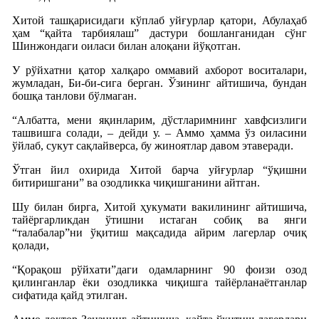
Хитой ташқарисидаги кўплаб уйғурлар қатори, Абулаҳаб
ҳам “қайта тарбиялаш” дастури бошланганидан сўнг
Шинжондаги оиласи билан алоқани йўқотган.
У рўйхатни қатор халқаро оммавий ахборот воситалари,
жумладан, Би-би-сига берган. Ўзининг айтишича, бундан
бошқа танлови бўлмаган.
“Албатта, мени яқинларим, дўстларимнинг хавфсизлиги
ташвишга солади, – дейди у. – Аммо ҳамма ўз оиласини
ўйлаб, сукут сақлайверса, бу жиноятлар давом этаверади.
Ўтган йил охирида Хитой барча уйғурлар “ўқишни
битиришгани” ва озодликка чиқишганини айтган.
Шу билан бирга, Хитой ҳукумати вакилининг айтишича,
тайёргарликдан ўтишни истаган собиқ ва янги
“талабалар”ни ўқитиш мақсадида айрим лагерлар очиқ
қолади,
“Қорақош рўйхати”даги одамларнинг 90 фоизи озод
қилинганлар ёки озодликка чиқишга тайёрланаётганлар
сифатида қайд этилган.