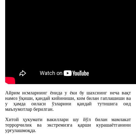
Айрим исмларнинг ёнида у ёки бу шахснинг неча вақт
намоз ўқиши, қандай кийиниши, ким билан гаплашиши ва
у ҳамда оиласи ўзларини қандай тутишига оид
маълумотлар берилган.
Хитой ҳукумати вакиллари шу йўл билан мамлакат
террорчилик ва экстремизга қарши курашаётганини
урғулашмоқда.