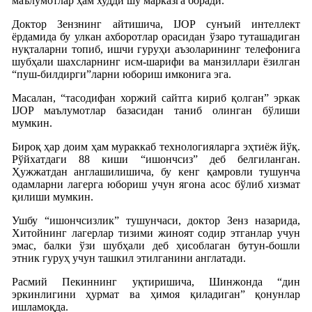
маълумотлар ҳам худди шу марказга боради.
Доктор Зензнинг айтишича, IJOP сунъий интеллект
ёрдамида бу улкан ахборотлар орасидан ўзаро туташадиган
нуқталарни топиб, ишчи гуруҳи аъзоларининг телефонига
шубҳали шахсларнинг исм-шарифи ва манзиллари ёзилган
“пуш-билдирги”ларни юбориш имконига эга.
Масалан, “тасодифан хоржий сайтга кириб қолган” эркак
IJOP маълумотлар базасидан таниб олинган бўлиши
мумкин.
Бироқ ҳар доим ҳам мураккаб технологияларга эҳтиёж йўқ.
Рўйхатдаги 88 киши “ишончсиз” деб белгиланган.
Ҳужжатдан англашилишича, бу кенг қамровли тушунча
одамларни лагерга юбориш учун ягона асос бўлиб хизмат
қилиши мумкин.
Ушбу “ишончсизлик” тушунчаси, доктор Зенз назарида,
Хитойнинг лагерлар тизими жиноят содир этганлар учун
эмас, балки ўзи шубҳали деб ҳисоблаган бутун-бошли
этник гуруҳ учун ташкил этилганини англатади.
Расмий Пекиннинг уқтиришича, Шинжонда “дин
эркинлигини ҳурмат ва ҳимоя қиладиган” қонунлар
ишламоқда.