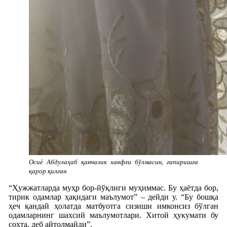
Осиё Абдулаҳаб қанчалик хавфли бўлмасин, гапиришга
қарор қилган
“Ҳужжатларда муҳр бор-йўқлиги муҳиммас. Бу ҳаётда бор,
тирик одамлар ҳақидаги маълумот” – дейди у. “Бу бошқа
ҳеч қандай ҳолатда матбуотга сизиши имконсиз бўлган
одамларнинг шахсий маълумотлари. Хитой ҳукумати бу
сохта, деб айтолмайди”.