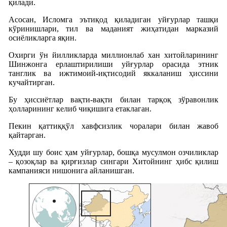
қилади.
Асосан, Исломга эътиқод қиладиган уйғурлар ташқи
кўринишлари, тил ва маданият жиҳатидан марказий
осиёликларга яқин.
Охирги ўн йилликларда миллионлаб хан хитойларининг
Шинжонга ерлаштирилиши уйғурлар орасида этник
танглик ва ижтимоий-иқтисодий яккаланиш ҳиссини
кучайтирган.
Бу ҳиссиётлар вақти-вақти билан тарқоқ зўравонлик
ҳолларининг келиб чиқишига етаклаган.
Пекин қаттиққўл хавфсизлик чоралари билан жавоб
қайтарган.
Худди шу боис ҳам уйғурлар, бошқа мусулмон озчиликлар
– қозоқлар ва қирғизлар сингари Хитойнинг ҳибс қилиш
кампанияси нишонига айланишган.