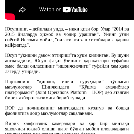
Юсупнинг, – дейилади унда, – икки қизи бор. Улар “2014 ва
2015 йилларда ҳижоб ва чодир ўрашган”. Унинг ўғли
сиёсий Исломга мойил, “оиласи эса хан хитойларига қарши
кайфиятда”.
Юсуп “ўқишни давом эттириш”га ҳукм қилинган. Бу шуни
англатадики, Юсуп фақат ўзининг ҳаракатлари туфайли
эмас, балки оиласининг “ишончсизлиги” туфайли ҳам ҳали
лагерда ўтиради.
Партиянинг “қишлоқ ишчи гуруҳлари” тўплаган
маълумотлар Шинжондаги “Қўшма амалиётлар
платформаси” (Joint Operations Platform – IJOP) деб аталган
йирик ахборот тизимига бориб тушади.
IJOP да полициянинг минтақадаги кузатув ва бошқа
фаолиятига доир маълумотлар сақаланади.
Йирик хавфсизлик камералари ва ҳар бир минтақа
яшовчиси юклаб олиши шарт бўлган мобил иловалардаги