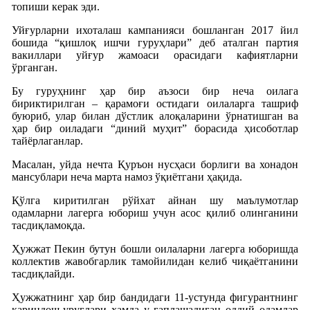
топиши керак эди.
Уйғурларни ихоталаш кампанияси бошланган 2017 йил
бошида “қишлоқ ишчи гуруҳлари” деб аталган партия
вакиллари уйғур жамоаси орасидаги кафиятларни
ўрганган.
Бу гуруҳнинг ҳар бир аъзоси бир неча оилага
бириктирилган – қарамоғи остидаги оилаларга ташриф
буюриб, улар билан дўстлик алоқаларини ўрнатишган ва
ҳар бир оиладаги “диний муҳит” борасида ҳисоботлар
тайёрлаганлар.
Масалан, уйда нечта Қуръон нусҳаси борлиги ва хонадон
мансублари неча марта намоз ўқиётгани ҳақида.
Қўлга киритилган рўйхат айнан шу маълумотлар
одамларни лагерга юбориш учун асос қилиб олинганини
тасдиқламоқда.
Ҳужжат Пекин бутун бошли оилаларни лагерга юборишда
коллектив жавобгарлик тамойилидан келиб чиқаётганини
тасдиқлайди.
Ҳужжатнинг ҳар бир бандидаги 11-устунда фигурантнинг
қариндош-уруғлари ҳамда у гаплашадиган оддий одамлар