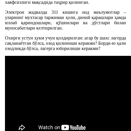
хавфсизлиги мақсадида таҳрир қилинган.
Электрон жадвалда 311 кишига оид маълумотлар –
уларнинг мухтасар таржимаи ҳоли, диний қарашлари ҳамда
юзлаб қариндошлари, қўшнилари ва дўстлари билан
муносабатлари келтирилган.
Охирги устун ҳукм учун қолдирилган: агар бу шахс лагерда
сақланаётган бўлса, озод қилиниши керакми? Борди-ю ҳали
озодликда бўлса, лагерга юборилиши керакми?