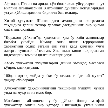
Афтидан, Пекин назарида, кўп болалилик уйғурларнинг ўз
миллий анъаналарини Хитойнинг дунёвий қонунларидан
устун қўйишларининг биринчи белгисидир.
Хитой ҳукумати Шинжондаги амалларини экстремизм
таҳдидига қарши тезкор ҳаракат дастурининг бир қисми
сифатида оқлайди.
“Қорақош рўйхати”да ҳақиқатан ҳам бу каби жиноятлар
бот-бот учрайди. Камида олти киши террорчилик
ҳаракатини содир этгани ёки унга қасд қилгани учун
лагерга тушгани айтилган. Яна икки киши тақиқланган
видеоларни томоша қилганликлари учун.
Аммо ҳужжатни тузувчиларни диний эътиқод масаласи
кўпроқ қизиқтиради.
100дан ортиқ жойда у ёки бу оиладаги “диний муҳит”
ҳақида сўз боради.
Ҳужжатнинг ҳаққонийлигини текшириш мушкул, чунки
унда на муҳр ва на имзо бор.
Манбанинг айтишича, ушбу рўйхат бошқа махфий
ҳужжатлар билан бир қаторда Шинжонда ўтган йили