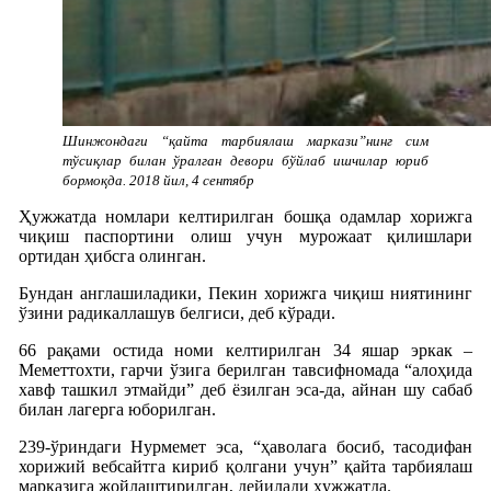
Шинжондаги “қайта тарбиялаш маркази”нинг сим
тўсиқлар билан ўралган девори бўйлаб ишчилар юриб
бормоқда. 2018 йил, 4 сентябр
Ҳужжатда номлари келтирилган бошқа одамлар хорижга
чиқиш паспортини олиш учун мурожаат қилишлари
ортидан ҳибсга олинган.
Бундан англашиладики, Пекин хорижга чиқиш ниятининг
ўзини радикаллашув белгиси, деб кўради.
66 рақами остида номи келтирилган 34 яшар эркак –
Меметтохти, гарчи ўзига берилган тавсифномада “алоҳида
хавф ташкил этмайди” деб ёзилган эса-да, айнан шу сабаб
билан лагерга юборилган.
239-ўриндаги Нурмемет эса, “ҳаволага босиб, тасодифан
хорижий вебсайтга кириб қолгани учун” қайта тарбиялаш
марказига жойлаштирилган, дейилади ҳужжатда.