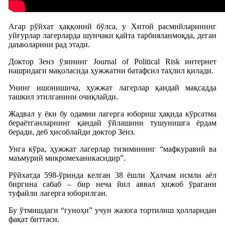
Агар рўйхат ҳаққоний бўлса, у Хитой расмийларининг
уйғурлар лагерларда шунчаки қайта тарбияланмоқда, деган
даъволарини рад этади.
Доктор Зенз ўзининг Journal of Political Risk интернет
нашридаги мақоласида ҳужжатни батафсил таҳлил қилади.
Унинг ишонишича, ҳужжат лагерлар қандай мақсадда
ташкил этилганини очиқлайди.
Жадвал у ёки бу одамни лагерга юбориш ҳақида кўрсатма
бераётганларнинг қандай ўйлашини тушунишга ёрдам
беради, деб ҳисоблайди доктор Зенз.
Унга кўра, ҳужжат лагерлар тизимининг “мафкуравий ва
маъмурий микромеханикасидир”.
Рўйхатда 598-ўринда келган 38 ёшли Ҳалчам исмли аёл
биргина сабаб – бир неча йил аввал ҳижоб ўрагани
туфайли лагерга юборилган.
Бу ўтмишдаги “гуноҳи” учун жазога тортилиш ҳолларидан
фақат биттаси.