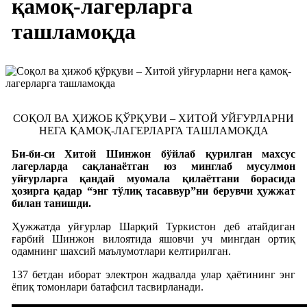
қамоқ-лагерларга
ташламоқда
СОҚОЛ ВА ҲИЖОБ ҚЎРҚУВИ – ХИТОЙ УЙҒУРЛАРНИ
НЕГА ҚАМОҚ-ЛАГЕРЛАРГА ТАШЛАМОҚДА
Би-би-си Хитой Шинжон бўйлаб қурилган махсус
лагерларда сақланаётган юз минглаб мусулмон
уйғурларга қандай муомала қилаётгани борасида
ҳозирга қадар “энг тўлиқ тасаввур”ни берувчи ҳужжат
билан танишди.
Ҳужжатда уйғурлар Шарқий Туркистон деб атайдиган
ғарбий Шинжон вилоятида яшовчи уч мингдан ортиқ
одамнинг шахсий маълумотлари келтирилган.
137 бетдан иборат электрон жадвалда улар ҳаётининг энг
ёпиқ томонлари батафсил тасвирланади.