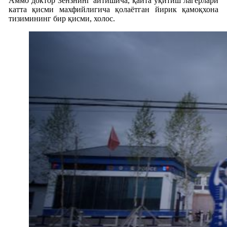
Аммо доктор Зензнинг айтишича, қайта ўқитиш лагерлари
катта қисми махфийлигича қолаётган йирик қамоқхона
тизимининг бир қисми, холос.