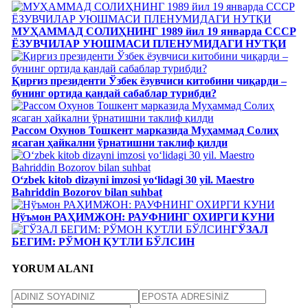
МУҲАММАД СОЛИҲНИНГ 1989 йил 19 январда СССР
ЁЗУВЧИЛАР УЮШМАСИ ПЛЕНУМИДАГИ НУТҚИ
Қирғиз президенти Ўзбек ёзувчиси китобини чиқарди –
бунинг ортида қандай сабаблар турибди?
Рассом Охунов Тошкент марказида Муҳаммад Солиҳ
яcаган ҳайкални ўрнатишни таклиф қилди
Oʻzbek kitob dizayni imzosi yoʻlidagi 30 yil. Maestro
Bahriddin Bozorov bilan suhbat
Нўъмон РАҲИМЖОН: РАУФНИНГ ОХИРГИ КУНИ
ГЎЗАЛ
БЕГИМ: РЎМОН ҚУТЛИ БЎЛСИН
YORUM ALANI