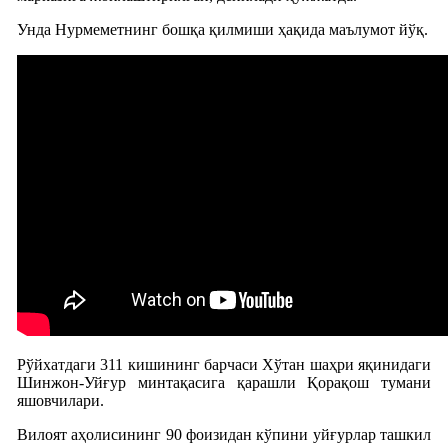
Унда Нурмеметнинг бошқа қилмиши ҳақида маълумот йўқ.
Рўйхатдаги 311 кишининг барчаси Хўтан шаҳри яқинидаги
Шинжон-Уйғур минтақасига қарашли Қорақош тумани
яшовчилари.
Вилоят аҳолисининг 90 фоизидан кўпини уйғурлар ташкил