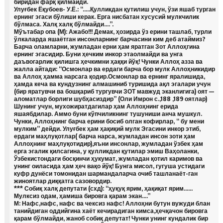
биридан фарқ қилмайди.
Улуғбек Ёқубоев- У.Ё.: “…..Қулликдан қутилиш учун, ўзи яшаб турган
ернинг эгаси бўлиши керак. Ерга нисбатан хусусий мулкчилик
бўлмаса. Халқ халқ бўлмайди….”.
Мўътабар опа (М): Ажабо!!! Демак, ҳозирда ўз ерини ташлаб, турли
ўлкаларда яшаётган инсонларнинг барчасини ким деб атаймиз?
Барча оламларни, жумладан ерни ҳам яратган Зот Аллоҳгина
ернинг эгасидир. Буни ҳечким инкор этаолмайди ва унга
даъвогарлик қилишга ҳечкимни ҳаққи йўқ! Чунки Аллоҳ азза ва
жалла айтади: “Осмонлар ва ердаги барча бор мулк Аллоҳникидир
ва Аллоҳ ҳамма нарсага қодир.Осмонлар ва ернинг яралишида,
ҳамда кеча ва кундузнинг алмашиниб туришида ақл эгалари учун
(бир яратувчи ва бошқариб тургувчи ЗОТ мавжуд эканлигига) оят —
аломатлар борлиги шубҳасиздир” (Оли Имрон с.,188 ,189 оятлар)
Шунинг учун, мухожиратдагилар ҳам Аллоҳнинг ерида
яшаябдилар. Аммо буни кўпчиликнинг тушуниши анча мушкул.
Чунки, Аллоҳнинг барча ерини босиб олган кофирлар, “ бу мени
мулким” дейди. Улуғбек ҳам ҳақиқий мулк Эгасини инкор этиб,
ердаги маҳлуқотлар( барча нарса, жумладан инсон зоти ҳам
Аллоҳнинг маҳлуқотидир),яъни инсонлар, жумладан ўзбек ҳам
ерга эгалик қилсагина, у қулликдан қутилар эмиш Ваҳоланки,
Ўзбекистондаги босқинчи ҳукумат, жумладан қотил каримов ва
унинг оиласида ҳам ҳеч вақо йўқ! Бунга мисол, гугуша устидаги
куфр дунёси томонидан шармандаларча очиб ташланаёт-ган
жиноятлар диққатга сазовордир.
*** Собиқ халқ депутати (схд): “ҳуқуқ ярим, ҳақиқат ярим……
Мулксиз одам, ҳамиша бировга қарам экан….”
М: Нафс,нафс, нафс ва чексиз нафс! Аллоҳни бутун вужуди блан
танийдиган оддийгина хаёт кечирадиган кимса,ҳечқачон бировга
қарам бўлмайди, жаноб собиқ депутат! Чунки унинг кундалик бир