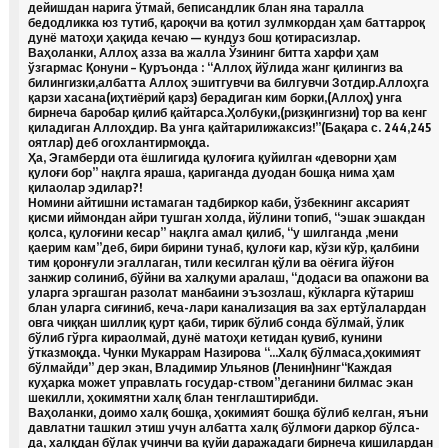
дейишдан нарига ўтмай, беписандлик блан яна таралла
бедодликка юз тутиб, қароқчи ва қотил зулмкордан ҳам баттарроқ
дунё матоҳи ҳақида кечаю — кундуз бош қотирасизлар.
Ваҳоланки, Аллоҳ азза ва жалла Ўзининг битта харфи ҳам
ўзгармас Қонуни – Қуръонда : “Аллоҳ йўлида жанг қилингиз ва
билингизки,албатта Аллоҳ эшитгувчи ва билгувчи Зотдир.Аллоҳга
қарзи хасана(иҳтиёрий қарз) берадиган ким борки,(Аллоҳ) унга
бирнеча баробар қилиб қайтарса.Ҳолбуки,(ризқингизни) тор ва кенг
қиладиган Аллоҳдир. Ва унга қайтарилижаксиз!”(Бақара с. 244,245
оятлар) деб огохлантирмоқда.
Ҳа, Эгамберди ота ёшлигида қулоғига қуйилган «деворни ҳам
қулоғи бор” нақлга яраша, қариганда дуодан бошқа нима ҳам
қилаолар эдилар?!
Номини айтишни истамаган тадбиркор каби, ўзбекнинг аксарият
қисми иймондан айри тушган холда, йўлини топиб, “эшак эшакдан
қолса, қулоғини кесар” нақлга амал қилиб, “у шилганда ,мени
қаерим кам”деб, бири бирини тунаб, қулоғи кар, кўзи кўр, қалбини
тим қоронғули эгаллаган, тили кесилган қўли ва оёғига йўғон
занжир солиниб, бўйни ва халқуми аралаш, “додаси ва опажони ва
уларга эргашган разолат манбаини эъзозлаш, кўкларга кўтариш
блан уларга сиғиниб, кеча-лари канализация ва зах ертўлалардан
овга чиққан шиллиқ қурт қаби, тирик бўлиб сонда бўлмай, ўлик
бўлиб гўрга кираолмай, дунё матоҳи кетидан қувиб, кунини
ўтказмоқда. Чунки Мукаррам Назирова “…Халқ бўлмаса,ҳокимият
бўлмайди” дер экан, Владимир Ульянов (Ленин)нинг“Каждая
куҳарка может управлать государ-ством”деганини билмас экан
шекилли, ҳокимятни халқ блан тенглаштирибди.
Ваҳоланки, доимо халқ бошқа, ҳокимият бошқа бўлиб келган, яъни
давлатни ташкил этиш учун албатта халқ бўлмоғи даркор бўлса-
да, халқдан бўлак учинчи ва қуйи даражадаги бирнеча кишилардан