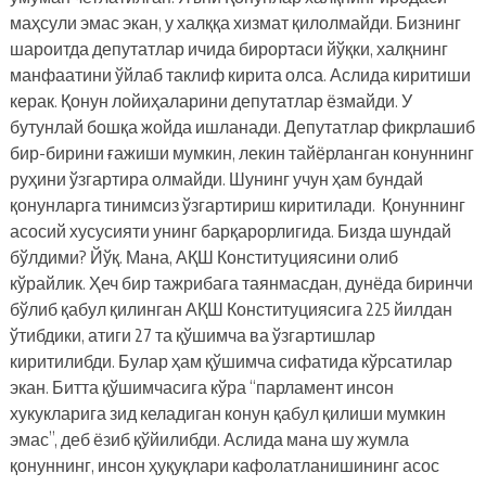
маҳсули эмас экан, у халққа хизмат қилолмайди. Бизнинг
шароитда депутатлар ичида бирортаси йўқки, халқнинг
манфаатини ўйлаб таклиф кирита олса. Аслида киритиши
керак. Қонун лойиҳаларини депутатлар ёзмайди. У
бутунлай бошқа жойда ишланади. Депутатлар фикрлашиб
бир-бирини ғажиши мумкин, лекин тайёрланган конуннинг
руҳини ўзгартира олмайди. Шунинг учун ҳам бундай
қонунларга тинимсиз ўзгартириш киритилади. Қонуннинг
асосий хусусияти унинг барқарорлигида. Бизда шундай
бўлдими? Йўқ. Мана, АҚШ Конституциясини олиб
кўрайлик. Ҳеч бир тажрибага таянмасдан, дунёда биринчи
бўлиб қабул қилинган АҚШ Конституциясига 225 йилдан
ўтибдики, атиги 27 та қўшимча ва ўзгартишлар
киритилибди. Булар ҳам қўшимча сифатида кўрсатилар
экан. Битта қўшимчасига кўра “парламент инсон
хукукларига зид келадиган конун қабул қилиши мумкин
эмас”, деб ёзиб қўйилибди. Аслида мана шу жумла
қонуннинг, инсон ҳуқуқлари кафолатланишининг асос