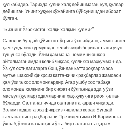
қул кабидир. Тарихда қулни халқ дейишмаган, кул, қуллар
дейишган. Унинг ҳуқуқи хўжайинга бўйсунишдан иборат
бўлган.
“Бизнинг Ўзбекистон халқи халқми, қулми?”
Саволни бундай қўйиш нотўғрига ўхшайди-ю, аммо савол
ҳам кундалик турмушдан келиб чиқиб берилаётгани учун
тушунса бўлади. Ўзим ҳам мана, номимни ошкор
айтолмаганимдан келиб чиқсак, кулликка маҳкумман-да.
Ўз қўл остидагиларга бош, ўзидан каттароқларга эса
мутъе, шахсий фикрсиз катта-кичик раҳбарлар жамоаси
ҳам ўзига хос оломонлардир. Агар ушбу хос табақа
оломонда халқнинг бир сифати бўлганида эди, у ўзи
масъул (қуллар) одамларнинг ҳақ-ҳуқуқига риоя қилган
бўларди. Салтанат ичида салтанатга қарши чиқарди.
Золим подшога эса фикрсиз кишилар керак. Бундай
салтанатнинг раҳбарлари Президентимиз И. Каримовга
ўхшаб, ўзини ва халқини ўзга бир салтанатга қарам