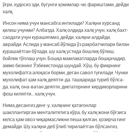
ўғри, худосиз эди, бугунги ҳокимлар-чи, фариштами, дейди
халқ.
Инсон нима учун мансабга интилади? Халқни хурсанд
қилиш учунми? Албатда. Халқ олдида халқ учун, халқ бахт-
саодати учун курашяпмиз, дейди, халқни алдайди,
аврайди. Аслида у мансаб йўлида ўз рақобатчилари билан
курашаётган бўлади, шу халқ устида бошлиқ бўлиш,
бойлик тўплаш учун. Бошқа мамлакатларда бошқачадир,
аммо бизнинг Ўзбекистонда шундай. Хўш, бу фикрнинг
мухолифатга алоқаси борми, деган савол туғилади. Чунки
мухолифат ҳам халқ деяпти-да. ташқарида туриб бўлса-
да, халқ, она-ватан деяпти, диктаторнинг кирдикорларини
фош киляпти… халқ учун.
Нима десангиз денг-у, халқнинг қатағонлар
шакллантирган менталитетига кўра, бу халқ жони бўғзига
келса ҳам овоз чиқармасликни пеша қилган, ҳозирча ғинг
демайди. Шу халқни деб ўлиб тирилаётган бўлсангиз,