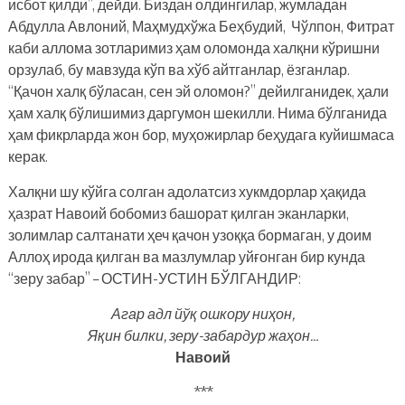
исбот қилди”, дейди. Биздан олдингилар, жумладан
Абдулла Авлоний, Маҳмудхўжа Беҳбудий, Чўлпон, Фитрат
каби аллома зотларимиз ҳам оломонда халқни кўришни
орзулаб, бу мавзуда кўп ва хўб айтганлар, ёзганлар.
“Қачон халқ бўласан, сен эй оломон?” дейилганидек, ҳали
ҳам халқ бўлишимиз даргумон шекилли. Нима бўлганида
ҳам фикрларда жон бор, муҳожирлар беҳудага куйишмаса
керак.
Халқни шу кўйга солган адолатсиз хукмдорлар ҳақида
ҳазрат Навоий бобомиз башорат қилган эканларки,
золимлар салтанати ҳеч қачон узоққа бормаган, у доим
Аллоҳ ирода қилган ва мазлумлар уйғонган бир кунда
“зеру забар” – ОСТИН-УСТИН БЎЛГАНДИР:
Агар адл йўқ ошкору ниҳон,
Яқин билки, зеру-забардур жаҳон…
Навоий
***