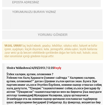
YORUMU GÖNDER
YASAL UYARI!
Suç teşkil edecek, yasadışı, tehditkar, rahatsız edici, hakaret ve küfür
içeren, aşağılayıcı, küçük düşürücü, kaba, pornografik, ahlaka aykırı, kişilik haklarına
zarar verici ya da benzeri niteliklerde içeriklerden doğan her türlü mali, hukuki, cezai,
idari sorumluluk içeriği gönderen kişiye aittir.
Shoira Yuldasheva
24/05/2013 / 12:35
Reply
Ўзбек халқми, қулми, оломонми ?
Ўзбекистон Халқ Ҳаракати ўзининг сайтида “ Халқимиз халқми,
қулми, оломонми?” деган сўровни эълон қилган экан. Бунга Эрк
партиясининг аъзоси Улуғбек Ёқубоев, номини ошкор этмаган собиқ
халқ депутати, “Тўмарис”ташкилотининг собиқ аъзоси (негадир бу
аёлни “Тўмарисни” ташкиллаштирган мен ва бирнеча ўша вақтдаги
аёллар танимадик) Мукаррам Назирова, уруш қатнашчиси
Эгамберди ота ва номини ошкор қилишни хохламаган тадбиркор
шахс фикрларини билдириб ўтибдилар .Бу фикрлар, моҳиятан бир