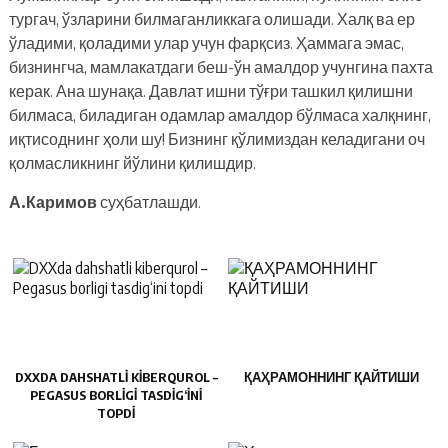
тургач, ўзларини билмаганликкага олишади. Халқ ва ер
ўладими, қоладими улар учун фарқсиз. Ҳаммага эмас,
бизнингча, мамлакатдаги беш-ўн амалдор учунгина пахта
керак. Ана шунақа. Давлат ишни тўғри ташкил қилишни
билмаса, биладиган одамлар амалдор бўлмаса халқнинг,
иқтисоднинг ҳоли шу! Бизнинг қўлимиздан келадигани оч
қолмасликнинг йўлини қилишдир.
А.Каримов
суҳбатлашди.
DXXDA DAHSHATLI KIBERQUROL –
ҚАҲРАМОННИНГ ҚАЙТИШИ
PEGASUS BORLIGI TASDIG‘INI
TOPDI