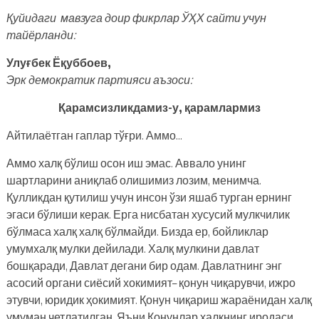
Қуйидаги мавзуга доир фикрлар ЎҲХ сайти учун
тайёрланди:
Улуғбек Ёқуббоев,
Эрк демократик партияси аъзоси:
Қарамсизликдамиз-у, қарамлармиз
Айтилаётган гаплар тўғри. Аммо…
Аммо халқ бўлиш осон иш эмас. Аввало унинг
шартларини аниқлаб олишимиз лозим, менимча.
Қулликдан қутилиш учун инсон ўзи яшаб турган ернинг
эгаси бўлиши керак. Ерга нисбатан хусусий мулкчилик
бўлмаса халқ халқ бўлмайди. Бизда ер, бойликлар
умумхалқ мулки дейилади. Халқ мулкини давлат
бошқаради, Давлат дегани бир одам. Давлатнинг энг
асосий органи сиёсий хокимият– қонун чиқарувчи, ижро
этувчи, юридик ҳокимият. Қонун чиқариш жараёнидан халқ
умуман четлатилган. Яъни Қонунлар халқнинг иродаси