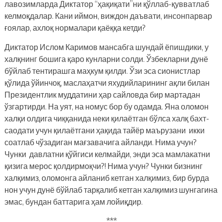
лавозимларда Диктатор “ҳақиқати”ни қўллаб-қувватлаб
келмоқдалар. Кани иймон, виждон даъвати, инсонпарвар
ғоялар, ахлоқ нормалари қаёққа кетди?
Диктатор Ислом Каримов мансабга шундай ёпишдики, у
халқнинг бошига қаро кунларни солди. Ўзбекларни дунё
бўйлаб тентирашга маҳкум қилди. Ўзи эса сионистлар
қўлида ўйинчоқ, маслаҳатчи яхудийларининг ақли билан
Президентлик муддатини ҳар сайловда бир мартадан
ўзгартирди. На уят, на номус бор бу одамда. Яна оломон
халқи олдига чиққанида неки қилаётган бўлса халқ бахт-
саодати учун қилаётгани ҳақида тайёр маърузани икки
соатлаб чўзадиган мағзавачига айланди. Нима учун?
Чунки давлатни қўйгиси келмайди, энди эса мамлакатни
қизига мерос қолдирмоқчи?! Нима учун? Чунки бизнинг
халқимиз, оломонга айланиб кетган халқимиз, бир бурда
нон учун дунё бўйлаб тарқалиб кетган халқимиз шунгагина
эмас, бундан баттарига ҳам лойиқдир.
***