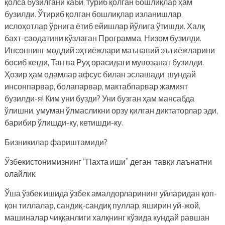
қолса бузилгани каби, туриб қолган бошлиқлар ҳам
бузилди. Ўтириб қолган бошлиқлар изланишлар,
ислоҳотлар ўрнига ётиб ейишлар йўлига ўтишди. Халқ
бахт-саодатини кўзлаган Программа, Низом бузилди.
Инсоннинг моддий эҳтиёжлари маънавий эътиёжларини
босиб кетди, Тан ва Руҳ орасидаги мувозанат бузилди.
Ҳозир ҳам одамлар афсус билан эслашади: шундай
инсонпарвар, болапарвар, мактабпарвар жамият
бузилди-я! Ким уни бузди? Уни бузган ҳам мансабда
ўлишни, умуман ўлмасликни орзу қилган диктаторлар эди,
барибир ўлишди-ку, кетишди-ку.
Бизникилар фариштамиди?
Ўзбекистонимизнинг “Пахта иши” деган тавқи лаънатни
олайлик.
Ўша ўзбек ишида ўзбек амалдорларининг уйларидан қоп-
қон тиллалар, сандиқ-сандиқ пуллар, яширин уй-жой,
машиналар чиққанлиги халқнинг кўзида кундай равшан