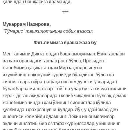
қилишдан бошқасига ярамайди.
***
Мукаррам Назирова,
“Тўмарис” ташкилотининг собиқ аъзоси:
Феълимизга яраша жазо бу
Мен гапимни Диктатордан бошламоқчиман. Ёзилганлари
ва халқ орасидаги гаплар рост бўлса, Президент
жанобимиз ҳақиқатан ҳам Мирзақондов исмли
яхудийнинг ноқонуний зурриёди бўладиган бўлса ва
сионистларга кўра, нафақат ислом дунёси, ўзларидан
бўлак барча миллатлар “гой” ва улар бизга хизмат қилиши
керак, деган ақидаларидан келиб чиқадиган бўлсак, демак
жанобимиз чиндан ҳам ўзининг сионистлар қўлида
қуллигидан фахрланувчи қулдир. Йўқ, ундай эмас, деб
ишонгиси келмайди одамнинг. Лекин ишонмовчилар
ақлини ишлатиб, бир оз тафаккур қилсалар, у кишининг