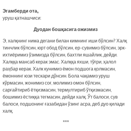
Эгамберди ота,
уруш қатнашчиси:
Дуодан бошқасига ожизмиз
Э, халқнинг нима дегани билан кимнинг иши бўлсин? Халқ
тинчлик бўлсин, юрт обод бўлсин, ер-сувимиз бўлсин, эрк-
ихтиёримиз ўзимизда бўлсин, бахтли яшайлик, дейди.
Халққа мансаб керак эмас. Халққа яхши, тўғри, ҳалол
раҳбар керак. Халк кунимиз ёмон подшога қолмасин,
ёмоннинг юзи тескари дўнсин. Бола чақамиз уруш
кўрмасин, жонимиз соғ, молимиз омон бўлсин,
сарғайтириб ётқизмасин, термултириб ўтқизмасин,
бошимиз ёстиққа тегмасин, дейди халқ. Ўт балоси, сув
балоси, подшонинг ғазабидан ўзинг асра, деб дуо қилади
халқ.
***