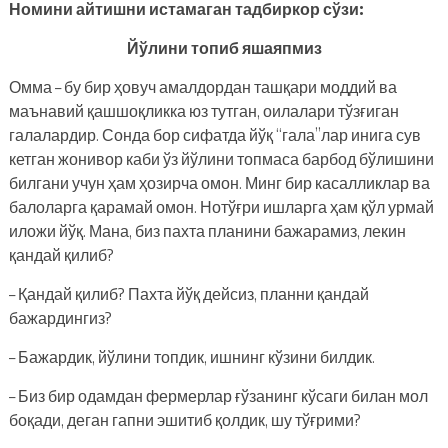
Номини айтишни истамаган тадбиркор сўзи:
Йўлини топиб яшаяпмиз
Омма – бу бир ҳовуч амалдордан ташқари моддий ва
маънавий қашшоқликка юз тутган, оилалари тўзғиган
галалардир. Сонда бор сифатда йўқ “гала”лар инига сув
кетган жонивор каби ўз йўлини топмаса барбод бўлишини
билгани учун ҳам ҳозирча омон. Минг бир касалликлар ва
балоларга қарамай омон. Нотўғри ишларга ҳам қўл урмай
иложи йўқ. Мана, биз пахта планини бажарамиз, лекин
қандай қилиб?
– Қандай қилиб? Пахта йўқ дейсиз, планни қандай
бажардингиз?
– Бажардик, йўлини топдик, ишнинг кўзини билдик.
– Биз бир одамдан фермерлар ғўзанинг кўсаги билан мол
боқади, деган гапни эшитиб қолдик, шу тўғрими?