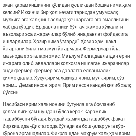
экан, қарам кишининг қўлидан қулликдан бошқа нима ҳам
келсин? Иккинчи бир ҳол: кечаги тарихдан умумхалқ
мулкига эга халқнинг аслида ҳеч нарсага эга эмаслигини
ҳаётда кўрдик. Ер давлатники бўлгач, жамоа хўжалиги
аъзолари эса ижарачилар бўлиб, яна давлат фойдасига
ишлардилар. Ҳозир нима ўзгарди? Ҳозир ҳам шакл
ўзгаргани билан мазмун ўзгармади. Фермерлар тўла
маънода ер эгалари эмас. Маълум йилга давлатдан ерни
ижарага олиб, авваллари колхозга ишлаган ижарачилар
энди фермер, фермер эса давлатга ёлланмалик
қилмоқдалар. Ҳуқуқ ярим, ҳақиқат ярим, мулк ярим, сўз
ярим… Демак инсон ярим. Ярим инсон қандай қилиб халқ
бўлсин.
Насибаси ярим халқ нонини бутунлашга боғланиб
қолганлиги ҳам шундан бўлса керак. Қарамлик
ташаббусни бўғади. Бундай жамиятда ташаббус фақат
бир кишида –Диктаторда бўлади ва бошқалар унга кўр-
кўрона эргашадилар. Фикрлашдан маҳрум халқ ҳам ярим