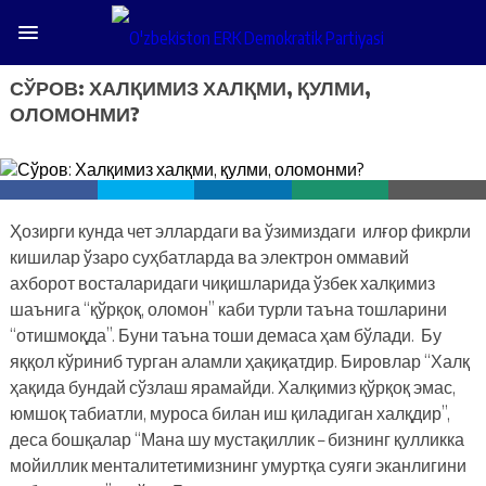
СЎРОВ: ХАЛҚИМИЗ ХАЛҚМИ, ҚУЛМИ,
ОЛОМОНМИ?
Ҳозирги кунда чет эллардаги ва ўзимиздаги илғор фикрли
кишилар ўзаро суҳбатларда ва электрон оммавий
ахборот восталаридаги чиқишларида ўзбек халқимиз
шаънига “қўрқоқ, оломон” каби турли таъна тошларини
“отишмоқда”. Буни таъна тоши демаса ҳам бўлади. Бу
яққол кўриниб турган аламли ҳақиқатдир. Бировлар “Халқ
ҳақида бундай сўзлаш ярамайди. Халқимиз қўрқоқ эмас,
юмшоқ табиатли, муроса билан иш қиладиган халқдир”,
деса бошқалар “Мана шу мустақиллик – бизнинг қулликка
мойиллик менталитетимизнинг умуртқа суяги эканлигини