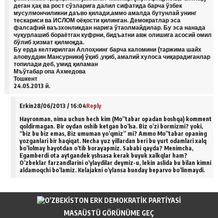
деган ҳақ ва рост сўзларига далил сифатида барча ўзбек
мусулмончиликни даъво қилади,аммо амалда бутунлай унинг
тескариси ва ИСЛОМ оёқости қилинган. Демократлар эса
фалсафий ваъзхонликдан нарига ўтаолмайдилар. Бу эса нанада
чуқурлашиб бораётган куфрни, бидъатни авж олишига асосий омил
бўлиб ҳизмат қилмоқда.
Бу ерда келтирилган Аллоҳнинг барча каломини (таржима шайх
аловуддин Мансурники) ўқиб ,уқиб, амалий хулоса чиқарадиганлар
топилади деб, умид қиламан
Мъўтабар опа Ахмедова
Тошкент
24.05.2013 й.
Erkin
28/06/2013 / 16:04
Reply
Hayronman, nima uchun hech kim (Mo”tabar opadan boshqa) komment
qoldirmagan. Bir oydan oshib ketgan bo’lsa. Biz o’zi bormizmi? yoki,
“biz bu biz emas, Biz umuman yo’qmiz” mi? Ammo Mo”tabar opaning
yozganlari bir haqiqat. Necha yuz yillardan beri bu yurt odamlari xalq
bo’lolmay hayotdan o’tib borayapmiz. Sababi qayda? Menimcha,
Egamberdi ota aytgandek yshsasa kerak buyuk xalkqlar ham?
O’zbeklar farzandlarini o’ylaydilar deymiz-u, lekin aslida bu bilan kimni
aldamoqchi bo’lamiz. Kelajakni o’ylansa bunday beparvo bo’linmaydi.
MASAÜSTÜ GÖRÜNÜME GEÇ