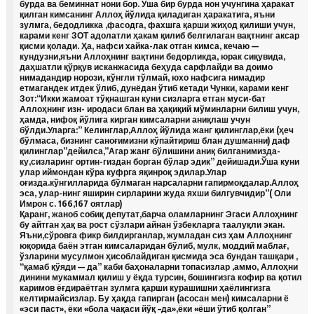
бурда ва беминнат нони бор. Ўша бир бурда нон учунгина ҳаракат
қилган кимсанинг Аллоҳ йўлида қиладиган ҳаракатига, яъни
зулмга, бедодликка ,фасодга, фахшга қарши жиҳод қилиши учун,
карами кенг ЗОТ адолатли ҳакам қилиб белгилаган вақтнинг аксар
қисми қолади. Ҳа, нафси хайка-лак отган кимса, кечаю —
кундузни,яъни Аллоҳнинг вақтини бедорликда, юрак сиқувида,
даҳшатли қўрқув исканжасида беҳуда сарфлайди ва доимо
нимадандир норози, кўнгли тўлмай, юхо нафсига нимадир
етмагандек итдек ўлиб, дунёдан ўтиб кетади Чунки, карами кенг
Зот:“Икки жамоат тўқнашган куни сизларга етган муси-бат
Аллоҳнинг изн- иродаси блан ва ҳақиқий мўминларни билиш учун,
ҳамда, нифоқ йўлига кирган кимсаларни аниқлаш учун
бўлди.Уларга:” Келинглар,Аллоҳ йўлида жанг қилинглар,ёки (ҳеч
бўлмаса, бизнинг саноғимизни кўпайтириш блан душманни) даф
қилинглар”дейилса,”Агар жанг бўлишини аниқ билганимизда-
ку,сизларинг ортин-гиздан борган бўлар эдик” дейишади.Ўша куни
улар иймондан кўра куфрга яқинроқ эдилар.Улар
оғизда.кўнгилларида бўлмаган нарсаларни гапирмоқдалар.Аллоҳ
эса, улар-нинг яширин сирларини жуда яхши билгувчидир”( Оли
Имрон с. 166,167 оятлар)
Қаранг, жаноб собиқ депутат,барча оламларнинг Эгаси Аллоҳнинг
бу айтган ҳақ ва рост сўзлари айнан ўзбекларга таалуқли экан.
Яъни,сўровга фикр билдирганлар, жумладан сиз ҳам Аллоҳнинг
юқорида баён этган кимсаларидан бўлиб, мулк, моддий маблағ,
ўзларини мусулмон ҳисоблайдиган қисмида эса бундан ташқари ,
“қамаб қўяди — да” каби баҳоналарни топасизлар ,аммо, Аллоҳни
динини мукаммал қилиш у ёқда турсин, бошингизга кофир ва қотил
каримов ёғдираётган зулмга қарши курашишни ҳаёлингизга
келтирмайсизлар. Бу ҳақда гапирган (асосан мен) кимсаларни ё
«эси паст», ёки «бола чақаси йўқ –да»,ёки «ёши ўтиб қолган”