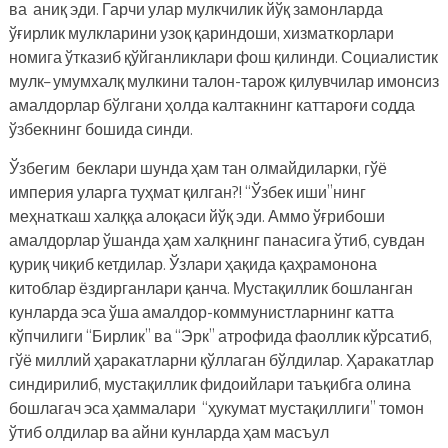
ва аниқ эди. Гарчи улар мулкчилик йўқ замонларда
ўғирлик мулкларини узоқ қариндоши, хизматкорлари
номига ўтказиб қўйганликлари фош қилинди. Социалистик
мулк– умумхалқ мулкини талон-тарож қилувчилар имонсиз
амалдорлар бўлгани ҳолда калтакнинг каттароғи содда
ўзбекнинг бошида синди.
Ўзбегим беклари шунда ҳам тан олмайдиларки, гўё
империя уларга туҳмат қилган?! “Ўзбек иши”нинг
меҳнаткаш халққа алоқаси йўқ эди. Аммо ўғрибоши
амалдорлар ўшанда ҳам халқнинг панасига ўтиб, сувдан
қуриқ чиқиб кетдилар. Ўзлари ҳақида қаҳрамонона
китоблар ёздирганлари қанча. Мустақиллик бошланган
кунларда эса ўша амалдор-коммунистларнинг катта
кўпчилиги “Бирлик” ва “Эрк” атрофида фаоллик кўрсатиб,
гўё миллий ҳаракатларни қўллаган бўлдилар. Ҳаракатлар
синдирилиб, мустақиллик фидоийлари таъқибга олина
бошлагач эса ҳаммалари “ҳукумат мустақиллиги” томон
ўтиб олдилар ва айни кунларда ҳам масъул