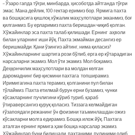
– Ўзаро гапда тўғри, минбарда, ҳисоботда айтганда тўғри
эмас. Мана дейлик, 100 гектар еримиз бор. Ярмига пахта
ва бошқасига қишлоқ хўжалик маҳсулотлари экканмиз, боғ
қилганмиз. Бу ерларимиз пахта беришдан чиқиб қолган.
Хўжайинлар эса пахта талаб қилишади. Ернинг аҳволи
билан уларнинг иши йўқ. Пахта экмайман десангиз ер
беришмайди. Қани ўзингиз айтинг, нима қиласиз?
Хўжайинларнинг шартига рози бўлиб, ерга ер кўтарадиган
нарсаларни экамиз. Мол ўти экамиз. Мол боқамиз.
Деҳқончилик маҳсулотлари ва молдан келган
даромаднинг бир қисмини пахтага топширамиз.
Иримигагина пахта терамиз, қолганини пул билан
тўлаймиз. Пахта етилмай бурун ерни бузамиз, чунки
кўсакларнинг пучлигини кўриб туриб, қараб
ўтираверсангиз қуруқ қоласиз. Тиззага келмайдиган
ғўзапоядаги режанинг ўн фоизини таъминлашдан ожиз
кўсакларни молга едирамиз. Бошқа илож йўқ. Пахтага
аталган ернинг ярмига ҳам бошқа нарсалар экамиз.
Хўжайинлар буни билишади, пахтаними, пулиними олиб