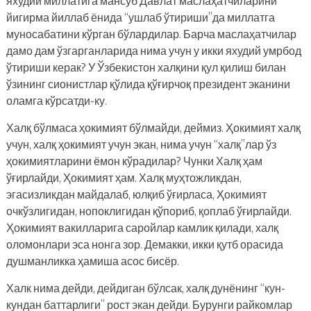
яхудий миллатига мансуб Давлат маслаҳатчиларини
йигирма йиллаб ёнида “ушлаб ўтириши”да миллатга
муносабатини кўрган бўлардилар. Барча маслаҳатчилар
дамо дам ўзгарганларида нима учун у икки яхудий умрбод
ўтириши керак? У Ўзбекистон халқини қул қилиш билан
ўзининг сионистлар қўлида қўғирчоқ президент эканини
оламга кўрсатди-ку.
Халқ бўлмаса ҳокимият бўлмайди, деймиз. Ҳокимият халқ
учун, халқ ҳокимият учун экан, нима учун “халқ”лар ўз
ҳокимиятларини ёмон кўрадилар? Чунки Халқ ҳам
ўғирлайди, Ҳокимият ҳам. Халқ муҳтожликдан,
эгасизликдан майдалаб, юлқиб ўғирласа, Ҳокимият
очкўзлигидан, нопоклигидан қўпориб, қоплаб ўғирлайди.
Ҳокимият вакилларига саройлар камлик қилади, халқ
оломонлари эса нонга зор. Демакки, икки қутб орасида
душманликка ҳамиша асос бисёр.
Халк нима дейди, дейдиган бўлсак, халқ дунёнинг “кун-
кундан баттарлиги” рост экан дейди. Бурунги райкомлар