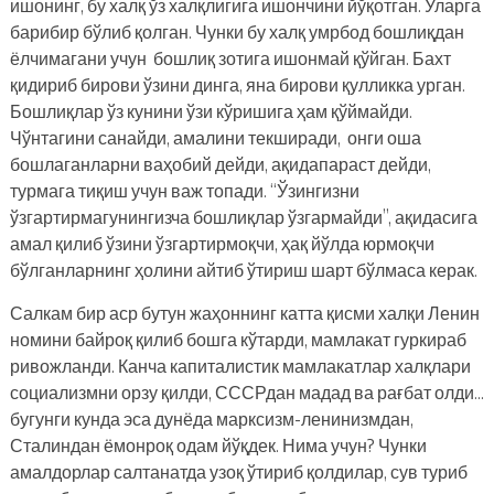
ишонинг, бу халқ ўз халқлигига ишончини йўқотган. Уларга
барибир бўлиб қолган. Чунки бу халқ умрбод бошлиқдан
ёлчимагани учун бошлиқ зотига ишонмай қўйган. Бахт
қидириб бирови ўзини динга, яна бирови қулликка урган.
Бошлиқлар ўз кунини ўзи кўришига ҳам қўймайди.
Чўнтагини санайди, амалини текширади, онги оша
бошлаганларни ваҳобий дейди, ақидапараст дейди,
турмага тиқиш учун важ топади. “Ўзингизни
ўзгартирмагунингизча бошлиқлар ўзгармайди”, ақидасига
амал қилиб ўзини ўзгартирмоқчи, ҳақ йўлда юрмоқчи
бўлганларнинг ҳолини айтиб ўтириш шарт бўлмаса керак.
Салкам бир аср бутун жаҳоннинг катта қисми халқи Ленин
номини байроқ қилиб бошга кўтарди, мамлакат гуркираб
ривожланди. Канча капиталистик мамлакатлар халқлари
социализмни орзу қилди, СССРдан мадад ва рағбат олди…
бугунги кунда эса дунёда марксизм-ленинизмдан,
Сталиндан ёмонроқ одам йўқдек. Нима учун? Чунки
амалдорлар салтанатда узоқ ўтириб қолдилар, сув туриб