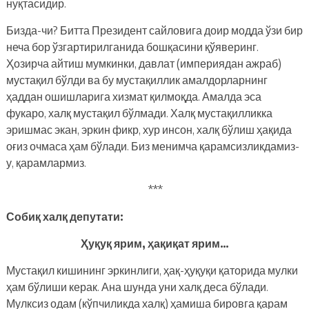
нуқтасидир.
Бизда-чи? Битта Президент сайловига доир модда ўзи бир
неча бор ўзгартирилганида бошқасини қўяверинг.
Ҳозирча айтиш мумкинки, давлат (империядан ажраб)
мустақил бўлди ва бу мустақиллик амалдорларнинг
ҳаддан ошишларига хизмат қилмоқда. Амалда эса
фукаро, халқ мустақил бўлмади. Халқ мустақилликка
эришмас экан, эркин фикр, хур инсон, халқ бўлиш ҳақида
оғиз очмаса ҳам бўлади. Биз менимча қарамсизликдамиз-
у, қарамлармиз.
***
Собиқ халқ депутати:
Ҳуқуқ ярим, ҳақиқат ярим…
Мустақил кишининг эркинлиги, ҳақ-ҳуқуқи қаторида мулки
ҳам бўлиши керак. Ана шунда уни халқ деса бўлади.
Мулксиз одам (кўпчиликда халқ) ҳамиша бировга қарам