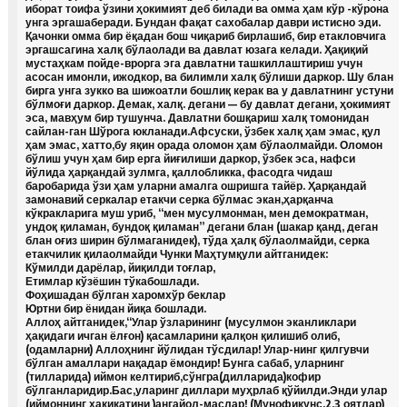
иборат тоифа ўзини ҳокимият деб билади ва омма ҳам кўр -кўрона
унга эргашаберади. Бундан фақат сахобалар даври истисно эди.
Қачонки омма бир ёқадан бош чиқариб бирлашиб, бир етакловчига
эргашсагина халқ бўлаолади ва давлат юзага келади. Ҳақиқий
мустаҳкам пойде-врорга эга давлатни ташкиллаштириш учун
асосан имонли, ижодкор, ва билимли халқ бўлиши даркор. Шу блан
бирга унга зукко ва шижоатли бошлиқ керак ва у давлатнинг устуни
бўлмоғи даркор. Демак, халқ. дегани — бу давлат дегани, ҳокимият
эса, мавҳум бир тушунча. Давлатни бошқариш халқ томонидан
сайлан-ган Шўрога юкланади.Афсуски, ўзбек халқ ҳам эмас, қул
ҳам эмас, хатто,бу яқин орада оломон ҳам бўлаолмайди. Оломон
бўлиш учун ҳам бир ерга йиғилиши даркор, ўзбек эса, нафси
йўлида ҳарқандай зулмга, қаллобликка, фасодга чидаш
баробарида ўзи ҳам уларни амалга ошришга тайёр. Ҳарқандай
замонавий серкалар етакчи серка бўлмас экан,ҳарқанча
кўкракларига муш уриб, “мен мусулмонман, мен демократман,
ундоқ қиламан, бундоқ қиламан” дегани блан (шакар қанд, деган
блан оғиз ширин бўлмаганидек), тўда ҳалқ бўлаолмайди, серка
етакчилик қилаолмайди Чунки Маҳтумқули айтганидек:
Кўмилди дарёлар, йиқилди тоғлар,
Етимлар кўзёшин тўкабошлади.
Фоҳишадан бўлган харомхўр беклар
Юртни бир ёнидан йиқа бошлади.
Аллоҳ айтганидек,“Улар ўзларининг (мусулмон эканликлари
ҳақидаги ичган ёлғон) қасамларини қалқон қилишиб олиб,
(одамларни) Аллоҳнинг йўлидан тўсдилар! Улар-нинг қилгувчи
бўлган амаллари нақадар ёмондир! Бунга сабаб, уларнинг
(тилларида) иймон келтириб,сўнгра(дилларида)кофир
бўлганларидир.Бас,уларинг диллари муҳрлаб қўйилди.Энди улар
(иймоннинг ҳақиқатини )ангайол-маслар! (Мунофиқунс.2,3 оятлар)