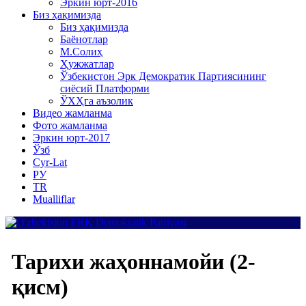
Эркин юрт-2016
Биз ҳақимизда
Биз ҳақимизда
Баёнотлар
М.Солиҳ
Ҳужжатлар
Ўзбекистон Эрк Демократик Партиясининг
сиёсий Платформи
ЎХҲга аъзолик
Видео жамланма
Фото жамланма
Эркин юрт-2017
Ўзб
Cyr-Lat
РУ
TR
Mualliflar
Тарихи жаҳоннамойи (2-
қисм)