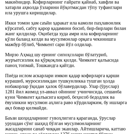
макиёнидир. Кофирларнинг ғайрати қайнаб, хавфли ва
хатарли аҳволда ўзларини йўқотмасдан тўпу туфанглари
ила урушга киришдилар.
Икки томон ҳам саъйи ҳаракат ила камоли паҳлавонлик
кўрсатиб, сабту қарор қадамини босиб, бир-бирлари билан
жанг қилдилар. Оқибатда худа амри ила кофирларнинг
қўли баланд келди ва мусулмонлар орқага чекинишга
мажбур бўлиб, Чимкент сари йўл олдилар.
Мирзо Аҳмад шу ернинг сипоҳсолари бўлатуриб,
журъатсизлик ва қўрқоқлик қилди. Чимкент қалъасида
паноҳ топмай, Тошкандга қайтди.
Пиёда ислом аскарлари имкон қадар кофирларга қарши
курашиб, муросизликдан тушкунликка тушган ҳолда
нобакорлар ўқидан ҳалок бўлавердилар. Улар (ўруслар)
1281 йил жимод ул-аввал ойининг учинчисида, сешанба
куни Чимкент қалъасига кириб, беҳисоб бедодлик ва
ёвузликни мусулмон аҳлига раво кўрдиларким, бу ишларга
ақл бовар қилмайди.
Баъзи шоҳидларнинг гувоҳлигига қараганда, ўруслар
урушдан сўнг шаҳид бўлган мусулмонларнинг
жасадларини санаб чиққан эканлар. Айтишларича, каттаю