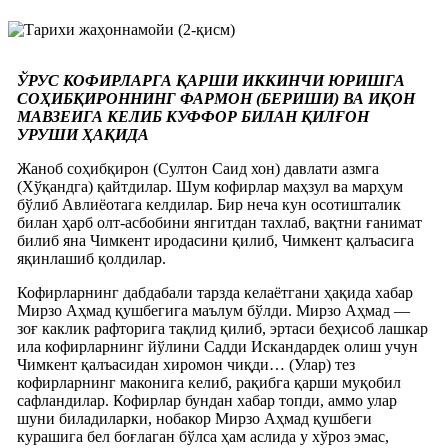
ЎРУС КОФИРЛАРГА ҚАРШИ ИККИНЧИ ЮРИШГА
СОҲИБҚИРОННИНГ ФАРМОН (БЕРИШИ) ВА ИҚОН
МАВЗЕИГА КЕЛИБ КУФФОР БИЛАН ҚИЛҒОН
УРУШИ ҲАҚИДА
Жаноб соҳибқирон (Султон Саид хон) давлати азмга
(Хўқандга) қайтдилар. Шум кофирлар маҳзул ва марҳум
бўлиб Авлиёотага келдилар. Бир неча кун осотишталик
билан ҳарб олт-асбобини янгитдан тахлаб, вақтни ғанимат
билиб яна Чимкент иродасини қилиб, Чимкент қалъасига
яқинлашиб қолдилар.
Кофирларнинг дабдабали тарзда келаётгани ҳақида хабар
Мирзо Аҳмад қушбегига маълум бўлди. Мирзо Аҳмад —
зоғ каклик рафторига тақлид қилиб, эртаси беҳисоб лашкар
ила кофирларнинг йўлини Садди Искандардек олиш учун
Чимкент қалъасидан хиромон чиқди… (Улар) тез
кофирларнинг маконига келиб, рақибга қарши муқобил
сафландилар. Кофирлар бундан хабар топди, аммо улар
шуни биладиларки, нобакор Мирзо Аҳмад қушбеги
курашига бел боғлаган бўлса ҳам аслида у хўроз эмас,