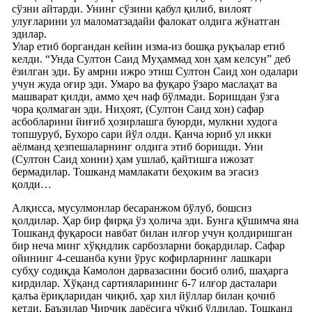
сўзни айтарди. Унинг сўзини қабул қилиб, вилоят
улуғларини ул маломатзадайи фалокат олдига жўнатган
эдилар.
Улар етиб боргандан кейин изма-из бошқа руқъалар етиб
келди. “Унда Султон Саид Муҳаммад хон ҳам келсун” деб
ёзилган эди. Бу амрни ижро этиш Султон Саид хон одалари
учун жуда оғир эди. Умаро ва фуқаро ўзаро маслаҳат ва
машварат қилди, аммо ҳеч наф бўлмади. Боришдан ўзга
чора қолмаган эди. Ниҳоят, (Султон Саид хон) сафар
асбобларини йиғиб ҳозирлашга буюрди, мулкни худога
топшуруб, Бухоро сари йўл олди. Қанча юриб ул икки
аёлманд ҳезпешаларнинг олдига этиб боришди. Уни
(Султон Саид хонни) ҳам ушлаб, қайтишга ижозат
бермадилар. Тошканд мамлакати беҳоким ва эгасиз
қолди…
Алқисса, мусулмонлар бесаранжом бўлуб, бошсиз
қолдилар. Ҳар бир фирқа ўз ҳолича эди. Бунга қўшимча яна
Тошканд фуқароси навбат билан илғор учун қолдиришган
бир неча минг хўқндлик сарбозларни боқардилар. Сафар
ойининг 4-сешанба куни ўрус кофирларнинг лашкари
субҳу содиқда Камолон дарвазасини босиб олиб, шаҳарга
кирдилар. Хўқанд сартияларининг 6-7 илғор дасталари
қалъа ёриқларидан чиқиб, ҳар хил йўллар билан қочиб
кетди. Баъзилар Чирчиқ дарёсига чўкиб ўлдилар. Тошканд