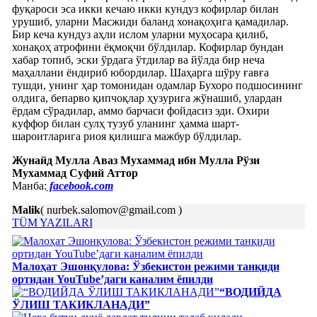
фуқароси эса икки кечаю икки кундуз кофирлар билан
урушиб, уларни Масжиди баланд хонақоҳига қамадилар.
Бир кеча кундуз аҳли ислом уларни муҳосара қилиб,
хонақоҳ атрофини ёқмоқчи бўлдилар. Кофирлар бундан
хабар топиб, эски ўрдага ўтдилар ва йўлда бир неча
маҳаллани ёндириб юбордилар. Шаҳарга шўру ғавға
тушди, унинг ҳар томонидан одамлар Бухоро подшосининг
олдига, бепарво қипчоқлар ҳузурига жўнашиб, улардан
ёрдам сўрадилар, аммо барчаси фойдасиз эди. Охири
куффор билан сулҳ тузуб уланинг ҳамма шарт-
шароитларига риоя қилишга мажбур бўлдилар.
Жунайд Мулла Аваз Мухаммад ибн Мулла Рўзи
Мухаммад Суфий Аттор
Манба:
facebook.com
Malik
( nurbek.salomov@gmail.com )
TÜM YAZILARI
Малоҳат Эшонқулова: Ўзбекистон режими танқиди
ортидан YouTube’даги каналим ёпилди
“ВОДИЙДА
ЎЛИШ ТАКИКЛАНАДИ”