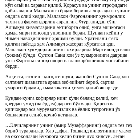
кўп саъй ва ҳаракат қилиб, Қорасув ва унинг атрофидаги
қабилаларни Маллахонга ёрдам беришга чорлади ва унинг
олдига олиб келди. Маллахон Фарғонанинг ҳукмронлик
тахти ва фармондорлик аврангига ўтурганидан сўнг
Алимқул хизматларини эътиборга олиб, унга эшикоғаси
ҳамда мири понсонд унвонини берди. Шундан кейин у
Чимён навоҳисининг ҳокими бўлди. Ўратепани фатҳ
қилган пайтда ҳам Алимқул жасорат кўрсатган эди.
Маллахон хукмдорлигининг охирларида Марғилонда вали
(ҳоким) бўлди. Султон Саид хон ўз ҳукмронлиги даврида
унга Фарғона сипоҳсолори ва лашкарбошилик мансабини
берди.
Алқисса, сознинг қисқаси шуки, жаноби Султон Саид хон
салтанат шавкатига яраша зеб-зийнат бериб, сартия
умароси ёрдамида мамлакатни ҳимоя қилиб яшар эди.
Кундан-кунга кофирлар нинг қўли баланд келиб, ҳеч
қаердан умид (ва ёрдам) дараги бўлмади. Қирғиз ва
қипчоқлар эса мурувватсизлик ва ёвлик тупроғини ўз
бошларига сепиб, қочиб кетдилар.
…Элчиларнинг унинг (амир Музаффарнинг) олдига тез-тез
бориб турардилар. Ҳар дафъа, Тошканд вилоятининг уламо
ва оқсоқоллари Бухорога келиб бизни дуо қилсун, деган