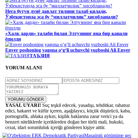
Нега бутун дунё давлат тилини талаб қилади,
Ўзбекистонда эса бу “миллатчилик” ҳисобланади?
«Халқ дарди» талаби билан Элтузнинг яна бир канали
ёпилди
Enver poshoning yagona o‘g‘li uchuvchi yuzboshi Ali Enver
ТАЪЗИЯ
YORUM ALANI
YORUMU GÖNDER
YASAL UYARI!
Suç teşkil edecek, yasadışı, tehditkar, rahatsız
edici, hakaret ve küfür içeren, aşağılayıcı, küçük düşürücü, kaba,
pornografik, ahlaka aykırı, kişilik haklarına zarar verici ya da
benzeri niteliklerde içeriklerden doğan her türlü mali, hukuki,
cezai, idari sorumluluk içeriği gönderen kişiye aittir.
Masaüstü görünüme geç