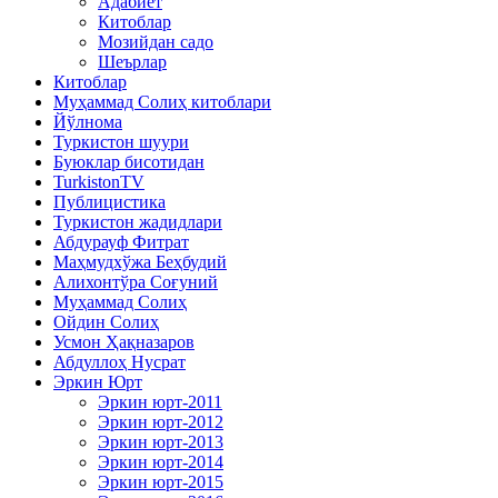
Адабиёт
Китоблар
Мозийдан садо
Шеърлар
Китоблар
Муҳаммад Солиҳ китоблари
Йўлнома
Туркистон шуури
Буюклар бисотидан
TurkistonTV
Публицистика
Туркистон жадидлари
Абдурауф Фитрат
Маҳмудхўжа Беҳбудий
Алихонтўра Соғуний
Муҳаммад Солиҳ
Ойдин Солиҳ
Усмон Ҳақназаров
Абдуллоҳ Нусрат
Эркин Юрт
Эркин юрт-2011
Эркин юрт-2012
Эркин юрт-2013
Эркин юрт-2014
Эркин юрт-2015