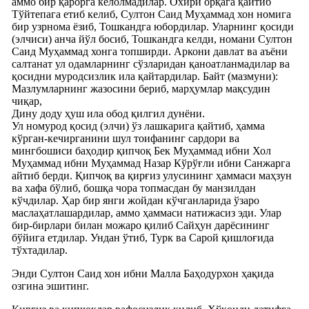
аммо бир қарорга келолмадилар. Охири орқага қайтиб
Тўйтепага етиб келиб, Султон Саид Муҳаммад хон номига
бир узрнома ёзиб, Тошкандга юбордилар. Уларнинг қосиди
(элчиси) анча йўл босиб, Тошкандга келди, номани Султон
Саид Муҳаммад хонга топширди. Аркони давлат ва аъёни
салтанат ул одамларнинг сўзларидан қаноатланмадилар ва
қосидни муродсизлик ила қайтардилар. Байт (мазмуни):
Мазлумларнинг жазосини бериб, марҳумлар мақсудин
чиқар,
Дину доду ҳуш ила обод қилгил дунёни.
Ул номурод қосид (элчи) ўз лашкарига қайтиб, ҳамма
кўрган-кечирганини шул тоифанинг сардори ва
мингбошиси баҳодир қипчоқ Бек Муҳаммад ибни Хол
Муҳаммад ибни Муҳаммад Назар Кўрўғли ибни Санжарга
айтиб берди. Қипчоқ ва қирғиз улусининг ҳаммаси маҳзун
ва хафа бўлиб, бошқа чора топмасдан бу манзилдан
кўчдилар. Ҳар бир янги жойдан кўчганларида ўзаро
маслаҳатлашардилар, аммо ҳаммаси натижасиз эди. Улар
бир-бирлари билан можаро қилиб Сайҳун дарёсининг
бўйига етдилар. Ундан ўтиб, Турк ва Сарой қишлоғида
тўхтадилар.
Энди Султон Саид хон ибни Малла Баҳодурхон ҳақида
озгина эшитинг.