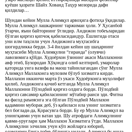
қуёши ҳазрати Шайх Хованд Таҳур мозорида дафн
қилдилар…
Шундан кейин Мулла Алимқул арвоҳига фотиҳа ўқидилар.
Мулла Алимқул лашкарнинг таржимаи ҳоли. У Ҳусанбой
ўтарчи, яъни байторнинг ўғлидир. Андижон тобеъларидан
бўлган қирғиз қипчоқ қабиласидандур. Ёшлигида отаси
уни илм таҳсили учун Андижонга муҳтасибга
шогирдликка берди. 3-4 йилдан кейин шу шаҳарнинг
муҳтасиби Мулла Алимқулни “гиранда” (олувчи)
лавозимига қўйди. Худоёрхон ўзининг акаси Маллахонни
авф этиб, Бухородан Хўқондга олиб келтириб, умаролар
қаторида унга вазифа ва маош тайинлагандан сўнг Мулла
Алимқул Маллахонга мулозим бўлуб хизматга кирди.
Маллахон иккинчи марта ўз укаси Худоёрхонга муҳолифат
қилиб, Андижонга қочиб кетганда Мулла Алимқул
Маллахонни Пўлодбий қирғиз олдига борди. Пўлодбий
қирғиз савсамир қабиласининг мўтабир раиси эди. Фитна
ва фасод раъиясига эга бўлган Пўлодбий Маллахон
қадамини муборак деб, ўз қабиласи ила унинг хизматига
бел боғлади-да, Қорасувга борди. Бу ер Мулла Алимқул ва
унингқавми учун ватан эди. Шу атрофдаги Алимқулнинг
қавми-уруғлари ҳам Маллахон Хизматига ўтди. Маллахон
Алимқулни элчилик учун кўп жойларга юбориб,
одамларни ўзига тобеъ бўлишга ундади. Алимқул бу ишда