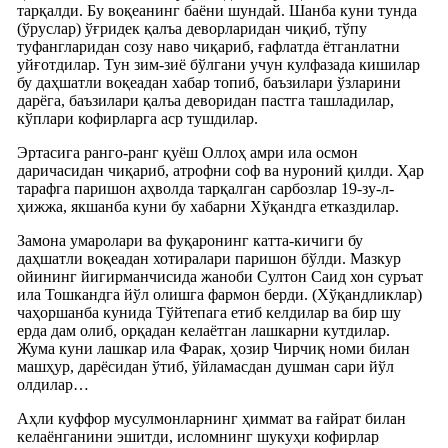
тарқалди. Бу воқеанинг баёни шундай. Шанба куни тунда
(ўруслар) ўғридек қалъа деворларидан чиқиб, тўпу
туфангларидан созу наво чиқариб, ғафлатда ётганлатни
уйғотдилар. Тун зим-зиё бўлгани учун кулфазада кишилар
бу даҳшатли воқеадан хабар топиб, баъзилари ўзларини
дарёга, баъзилари қалъа деворидан пастга ташладилар,
кўплари кофирларга аср тушдилар.
Эртасига ранго-ранг қуёш Оллоҳ амри ила осмон
даричасидан чиқариб, атрофни соф ва нуроний қилди. Ҳар
тарафга паришон аҳволда тарқалган сарбозлар 19-зу-л-
ҳижжа, якшанба куни бу хабарни Хўқандга етказдилар.
Замона умаролари ва фуқаронинг катта-кичиги бу
даҳшатли воқеадан хотиралари паришон бўлди. Мазкур
ойининг йигирманчисида жаноби Султон Саид хон суръат
ила Тошкандга йўл олишга фармон берди. (Хўқандликлар)
чаҳоршанба кунида Тўйтепага етиб келдилар ва бир шу
ерда дам олиб, орқадан келаётган лашкарни кутдилар.
Жума куни лашкар ила Фарак, ҳозир Чирчиқ номи билан
машҳур, дарёсидан ўтиб, ўйламасдан душман сари йўл
олдилар…
Аҳли куффор мусулмонларнинг ҳиммат ва ғайрат билан
келаёнганини эшитди, исломнинг шукуҳи кофирлар