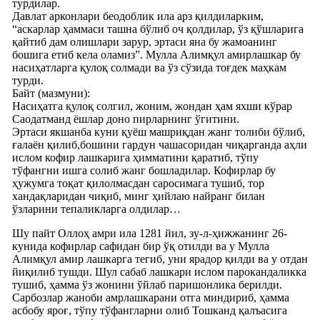
турдилар.
Давлат арконлари беодоблик ила арз қилдиларким,
“аскарлар ҳаммаси ташна бўлиб оч қолдилар, ўз қўшларига
қайтиб дам олишлари зарур, эртаси яна бу жамоанинг
бошига етиб кела оламиз”. Мулла Алимқул амирлашкар бу
насиҳатларга қулоқ солмади ва ўз сўзида тоғдек маҳкам
турди.
Байт (мазмуни):
Насиҳатга қулоқ солгил, жоним, жондан ҳам яхши кўрар
Саодатманд ёшлар доно пирларнинг ўгитини.
Эртаси якшанба куни қуёш машриқдан жанг толиби бўлиб,
ғалаён қилиб,бошини гардун чашасоридан чиқарганда аҳли
ислом кофир лашкарига ҳимматини қаратиб, тўпу
тўфангни ишга солиб жанг бошладилар. Кофирлар бу
ҳужумга тоқат қилолмасдан саросимага тушиб, тор
хандақларидан чиқиб, минг ҳийлаю найранг билан
ўзларини тепаликларга олдилар…
Шу пайт Оллоҳ амри ила 1281 йил, зу-л-ҳижжанинг 26-
кунида кофирлар сафидан бир ўқ отилди ва у Мулла
Алимқул амир лашкарга тегиб, уни ярадор қилди ва у отдан
йиқилиб тушди. Шул сабаб лашкари ислом парокандаликка
тушиб, ҳамма ўз жонини ўйлаб паришонлика берилди.
Сарбозлар жаноби амрлашкарани отга миндириб, ҳамма
асбобу яроғ, тўпу тўфангларни олиб Тошканд қалъасига