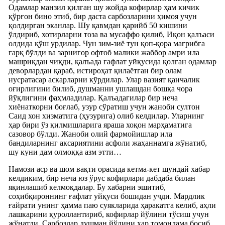
Одамлар манзил қилган шу жойда кофирлар ҳам кичик
қўрғон бино этиб, бир даста сарбозларини ҳимоя учун
қолдирган эканлар. Шу қавмдан қарийб 50 кишини
ўлдириб, хотирларни тоза ва мусаффо қилиб, Иқон қалъаси
олдида қўш урдилар. Чун зим-зиё тун қоп-қора мағрибга
ғарқ бўлди ва зарнигор офтоб малики жаббор амри ила
машриқдан чиқди, қалъада ғафлат уйқусида қолган одамлар
деворлардан қараб, истироҳат қилаётган бир олам
нусратасар аскарларни кўрдилар. Улар вазият қанчалик
оғирлигини билиб, душманни ушлашдан бошқа чора
йўқлигини фаҳмладилар. Қалъадагилар бир неча
хиёнаткорни боғлаб, узур сўратиш учун жаноби султон
Саид хон хизматига (ҳузурига) олиб келдилар. Уларнинг
ҳар бири ўз қилмишларига яраша хоқон марҳаматига
сазовор бўлди. Жаноби олий фармойишлар ила
бандиларнинг аксариятини асфоли жаҳаннамга жўнатиб,
шу куни дам олмоққа азм этти…
Намози аср ва шом вақти орасида кетма-кет шундай хабар
келдиким, бир неча юз ўрус кофирлари дабдаба билан
яқинлашиб келмоқдалар. Бу хабарни эшитиб,
соҳибқироннинг ғафлат уйқуси бошидан учди. Мардлик
ғайрати унинг ҳамма паю суякларида ҳаракатга келиб, аҳли
лашкарини қуроллантириб, кофирлар йўлини тўсиш учун
жўнатди. Сарбозлар душман йўлини ҳар томонлама босиб