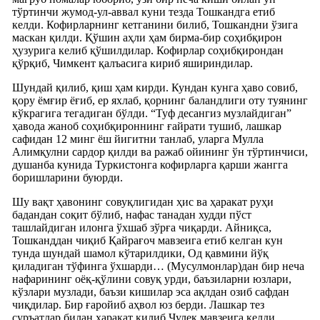
тўртинчи жумод-ул-аввал куни тезда Тошкандга етиб
келди. Кофирларнинг кетганини билиб, Тошкандни ўзига
маскан қилди. Қўшин аҳли ҳам бирма-бир соҳибқирон
ҳузурига келиб қўшилдилар. Кофирлар соҳибқирондан
қўрқиб, Чимкент қалъасига кириб яшириндилар.
Шундай қилиб, қиш ҳам кирди. Кундан кунга ҳаво совиб,
қору ёмғир ёғиб, ер яхлаб, қорнинг баландлиги оту туянинг
кўкрагига тегадиган бўлди. “Туф десангиз музлайдиган”
ҳавода жаноб соҳибқироннинг ғайрати тушиб, лашкар
сафидан 12 минг ёш йигитни танлаб, уларга Мулла
Алимқулни сардор қилди ва ражаб ойининг ўн тўртинчиси,
душанба кунида Туркистонга кофирларга қарши жангга
боришларини буюрди.
Шу вақт ҳавонинг совуқлигидан ҳис ва ҳаракат руҳи
бадандан соқит бўлиб, нафас танадан худди пўст
ташлайдиган илонга ўхшаб зўрға чиқарди. Айниқса,
Тошканддан чиқиб Қайрағоч мавзеига етиб келган кун
тунда шундай шамол кўтарилдики, Од қавмини йўқ
қиладиган тўфинга ўхшарди… (Мусулмонлар)дан бир неча
нафарининг оёқ-қўлини совуқ урди, баъзиларни юзлари,
кўзлари музлади, баъзи кишилар эса ақлдан озиб сафдан
чиқдилар. Бир ғаройиб аҳвол юз берди. Лашкар тез
суръатлар билан ҳаракат қилиб Чулек мавзеига келди.