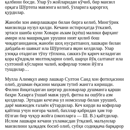
қалбини босди. Улар ўз жойларидан кўчиб, бир манзил
орқага Шўртепа мавзеига келиб, ўзларига қароргиҳ
қурдилар.
Жаноби хон амирлашкари билан бирга келиб, Мингўрик
манзилида нузул қилди. Кечани истироҳатда ўтказиб,
эртаси шанба куни Ховари аъзам (қуёш) малики фарҳанг
амири ила машриқдан урушни ният қилиб бош
чиқарганиданоқ жаноби шоҳ нусратпаноҳ лашкари билан
дабдаба-ю шавкат ила Шўртепага яқин келдилар. Улар
узоққа отадиган тўпу тўпхона, саккиз-ўн қарич келадиган
қора қўндоқли милтиқларни олиб, шарҳи йўқ салтанат ила
султоний кўсларни чалиб, кофирлар томон йўлга
тушдилар…
Мулла Алимқул амир лашкар Султон Саид хон фотиҳасини
олиб, душман ёқасини маҳкам тутиб жангга киришди.
Филни йиқитадиган шергир диловарлар душманга қарши
баҳри Хазарга ўхшаб мавж уруб, фитна ва ошўбга азм
қилдилар. Эртадан кечгача ул номсизлар билан урушиб,
дарё мавжидек ғалаён кўтардилар. Кеч кирди ва кофирлар
қайтиш учун ноғора чалиб, бахллар қабридан ҳам тор
бўлган бир чуқур жойга (окопларга — Ш. В.) қайтдилар.
Ислом лашкари кечани ухламасдан ўтқазиб, малъунлар
манзилини ҳалқадек босиб олиб, субҳи содиққача барқарор