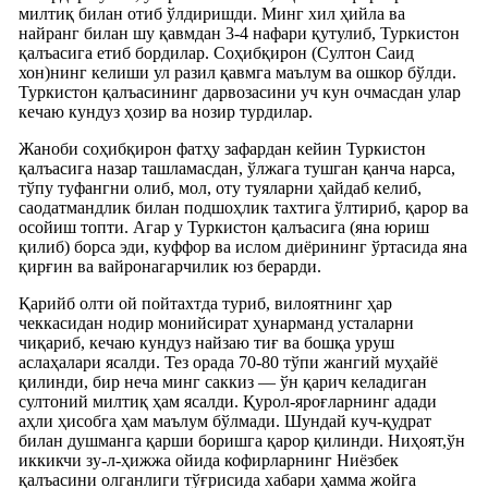
милтиқ билан отиб ўлдиришди. Минг хил ҳийла ва
найранг билан шу қавмдан 3-4 нафари қутулиб, Туркистон
қалъасига етиб бордилар. Соҳибқирон (Султон Саид
хон)нинг келиши ул разил қавмга маълум ва ошкор бўлди.
Туркистон қалъасининг дарвозасини уч кун очмасдан улар
кечаю кундуз ҳозир ва нозир турдилар.
Жаноби соҳибқирон фатҳу зафардан кейин Туркистон
қалъасига назар ташламасдан, ўлжага тушган қанча нарса,
тўпу туфангни олиб, мол, оту туяларни ҳайдаб келиб,
саодатмандлик билан подшоҳлик тахтига ўлтириб, қарор ва
осойиш топти. Агар у Туркистон қалъасига (яна юриш
қилиб) борса эди, куффор ва ислом диёрининг ўртасида яна
қирғин ва вайронагарчилик юз берарди.
Қарийб олти ой пойтахтда туриб, вилоятнинг ҳар
чеккасидан нодир монийсират ҳунарманд усталарни
чиқариб, кечаю кундуз найзаю тиғ ва бошқа уруш
аслаҳалари ясалди. Тез орада 70-80 тўпи жангий муҳайё
қилинди, бир неча минг саккиз — ўн қарич келадиган
султоний милтиқ ҳам ясалди. Қурол-яроғларнинг адади
аҳли ҳисобга ҳам маълум бўлмади. Шундай куч-қудрат
билан душманга қарши боришга қарор қилинди. Ниҳоят,ўн
иккикчи зу-л-ҳижжа ойида кофирларнинг Ниёзбек
қалъасини олганлиги тўғрисида хабари ҳамма жойга