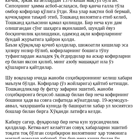
кичик, эркак ва аёллардан 1376 киши мақтул бўлган.
Сипоҳнинг ҳамма асбоб-аслаҳаси, бир қанча ғалла тўла
омбор кофирлар қўлига ўтди. Яна улар вақтни бой бермай,
қочоқларни таъқиб этиб, Тошканд вилоятига етиб келиб,
Тошканд қалъасини қамал қилишди. Бир неча кун дам
олишгандан сўнг шаҳарга яқинлашиб, шундай ёвуз
босқинчилик қилишдики, одамзод ақли кофирларнинг
бундай журъатига ҳайрон қолди.
Баъзи қўрқоқлар қочиб қолдилар, шижоатли кишилар эса
ҳозиру нозир бўлиб, кофирларнинг бошига тўпу
туфанглардан жаладек ўқ ёғдирдилар ва аскар кофирларни
ер билан яксон қилиб, минг азобу машаққат ила ўз
қўшларига қайтдилар.
Шу воқеалар ичида жаноби соҳибқироннинг келиш хабари
маълум бўлди. Кофирлар (ўз жойларига) қайтиб кетишди.
Тошкандликлар бу фатҳу зафарни эшитиб, жаноби
соҳибқиронга беҳисоб лашкар билан бир неча кофирнинг
бошини ҳадя ва совға сифатида жўнатдилар. 19-жумодул-
аввал, чаҳоршанба кунида бу башоратли хабар ул хосиятсиз
бошлар билан бирга Хўқанди латифга келди.
Кабиру сағир, фуқаролар бир неча кун хурсандчилик
қилдилар. Кетма-кет келаётган совуқ хабарларни эшитиб
тоқати тоқ бўлган соҳибқирон вилоятнинг ҳар томонига
мағруб номалар юбориб, ўзи бир неча киши билан ўн