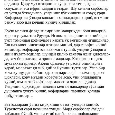
олдилар. Қору муз отларнинг кўкрагига тегар, ҳаво
совуқлиги эса ифрот ҳаддига етарди. Шу кечани сарбозлар
от устида ўтказдилар, уларнинг кўпчилигини совуқ урди.
Кофирлар эса ўзлари ковлаган хандақларга кириб, юз минг
ранжу азоб ила кечани кундуз қилдилар.
Қуёш малики фарҳанг амри ила машриқдан бош чиқариб,
қоронғу зулматни ёрутди. Ислом лашкарининг ғозийлари
тўрт томондан кофирларга қарата ўқ ёмғирини ёғдирдилар.
Ёш паҳлавон йигитлар отларга миниб, ҳар тарафга чопиб
кетдилар, кофирлар эса ваҳимага тушиб, уларни ўзларига
яқин йўлатмасдилар, шундай қилиб кечгача жанг қилсалар-
да, ҳеч бир натижага эришолмадилар. Кофирлар тоғдек
мустаҳкам эдилар. Ақлли одамлар ўз расму ойинларига
қараб, маслаҳат қилиб, ҳийла йўлини туттилар. Улар бир
кеча-кундуздан кейин ҳар хил нарсалар — намат, дарахт
шохлари, қору муздан қорабуйра ясаб, уни олдиларига
қўйиб, юмалатиб кофирлар мавзеига яқинлашдилар.
Уларнинг орқасидан паналап келган навкарлар тўсатдан
душманга ҳужум қилиб, кофирларни паришон ҳолида
нобуд этдилар…
Баттоллардан ўттиз-қирқ киши от ва туяларга миниб,
Туркистон сари қочишга тушди. Мард сарбозлар бундан
хабардор бўлиб, уларга етиб олиб, ақлсиз кофирларни