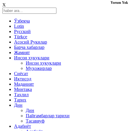
Yorum Yok
X
Ўзбекча
Lotin
Русский
Türkçe
Асосий Рукнлар
Барча хабарлар
Жамият
Инсон ҳуқуқлари
Инсон ҳуқуқлари
Муҳожирлар
Сиёсат
Иқтисод
Mаданият
Минтақа
Таҳлил
Тарих
Дин
Дин
Пайғамбарлар тарихи
Тасаввуф
Адабиёт