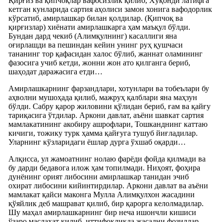
Қирғиз ва қипчоқлар вафосизлик қилиб, Хўқонди латифга
кетган кунларида сартия аҳолиси замон хонига вафодорлик
кўрсатиб, амирлашкар билан қолдилар. (Қипчоқ ва
қирғизлар) хиёнати амирлашкарга ҳам маъқул бўлди.
Бундан дард чекиб (Алимқулнинг) касаллиги яна
оғирлашди ва пешиндан кейин унинг руҳ қушчаси
тананинг тор қафасидан халос бўлиб, жаннат оламининг
фазосига учиб кетди, жонни жон ато қилганга бериб,
шаҳодат даражасига етди…
Амирлашкарнинг фарзандлари, хотунлари ва тобеълари бу
аҳволни мушоҳада қилиб, мажруҳ қалблари яна маҳзун
бўлди. Сабру қарор жиловини қўлидан бериб, ғам ва қайғу
тариқасига ўтдилар. Аркони давлат, аъёни шавкат сартия
мамлакатининг акобиру ашрофлари, Тошканднинг каттаю
кичиги, тожику турк ҳамма қайғуга тушуб йиғладилар.
Уларнинг кўзларидаги ёшлар дурга ўхшаб оқарди…
Алқисса, ул жамоатнинг нолаю фарёди фойда қилмади ва
бу дарди бедавога илож ҳам топилмади. Ниҳоят, фоҳира
дунёнинг орият либосини амирлашкар танидан эчиб
охират либосини кийинтирдилар. Аркони давлат ва аъёни
мамлакат қайси маконга Мулла Алимқулхон жасадини
қўяйлик деб машрават қилиб, бир қарорга келолмадилар.
Шу маҳал амирлашкарнинг бир неча ишончли кишиси
ўзаро маслаҳат қилиб, иттифоқликда жасадни фозиллар