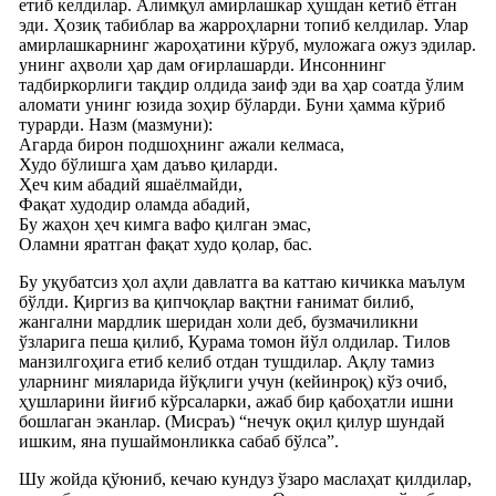
етиб келдилар. Алимқул амирлашкар ҳушдан кетиб ётган
эди. Ҳозиқ табиблар ва жарроҳларни топиб келдилар. Улар
амирлашкарнинг жароҳатини кўруб, муложага ожуз эдилар.
унинг аҳволи ҳар дам оғирлашарди. Инсоннинг
тадбиркорлиги тақдир олдида заиф эди ва ҳар соатда ўлим
аломати унинг юзида зоҳир бўларди. Буни ҳамма кўриб
турарди. Назм (мазмуни):
Агарда бирон подшоҳнинг ажали келмаса,
Худо бўлишга ҳам даъво қиларди.
Ҳеч ким абадий яшаёлмайди,
Фақат худодир оламда абадий,
Бу жаҳон ҳеч кимга вафо қилган эмас,
Оламни яратган фақат худо қолар, бас.
Бу уқубатсиз ҳол аҳли давлатга ва каттаю кичикка маълум
бўлди. Қиргиз ва қипчоқлар вақтни ғанимат билиб,
жангални мардлик шеридан холи деб, бузмачиликни
ўзларига пеша қилиб, Қурама томон йўл олдилар. Тилов
манзилгоҳига етиб келиб отдан тушдилар. Ақлу тамиз
уларнинг мияларида йўқлиги учун (кейинроқ) кўз очиб,
ҳушларини йиғиб кўрсаларки, ажаб бир қабоҳатли ишни
бошлаган эканлар. (Мисраъ) “нечук оқил қилур шундай
ишким, яна пушаймонликка сабаб бўлса”.
Шу жойда қўюниб, кечаю кундуз ўзаро маслаҳат қилдилар,