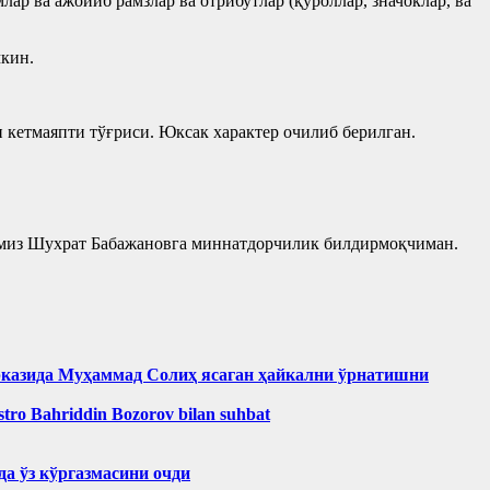
ар ва ажойиб рамзлар ва отрибутлар (қуроллар, значоклар, ва
мкин.
 кетмаяпти тўғриси. Юксак характер очилиб берилган.
шимиз Шухрат Бабажановга миннатдорчилик билдирмоқчиман.
рказида Муҳаммад Солиҳ яcаган ҳайкални ўрнатишни
aestro Bahriddin Bozorov bilan suhbat
а ўз кўргазмасини очди