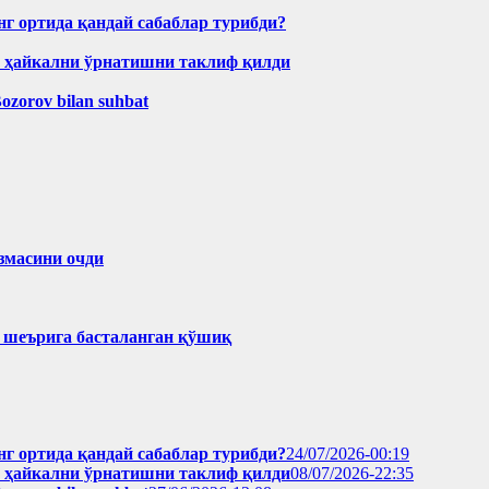
нг ортида қандай сабаблар турибди?
н ҳайкални ўрнатишни таклиф қилди
Bozorov bilan suhbat
змасини очди
ҳ шеърига басталанган қўшиқ
нг ортида қандай сабаблар турибди?
24/07/2026-00:19
н ҳайкални ўрнатишни таклиф қилди
08/07/2026-22:35