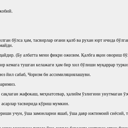
жобий.
лган бўлса ҳам, тасвирлар оғани қалб ва рухан юрт ичида бўлг
майди.
айдир. (Бу албатта мени фикри ожизим. Қалбга яқин овориш бў
бир кемага тушган келажаги ҳам бир хил бўлиши муқаррар турк
 юз йил сабаб, Чоризм бн ассимиляциялашуви.
аримиз.
 сақлаган жафокаш, меҳнатсевар, ҳалийм ўзлигини унутмаган ў
 асарлар тасвирида кўриш мумкин.
риши учун, ўша замонларни яшаб, ўша давр ижтимоий сиёсий, т