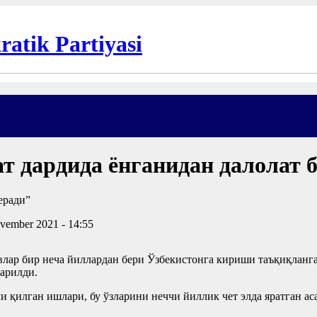
т дардида ёнганидан далолат 
vember 2021 - 14:55
лар бир неча йиллардан бери Ўзбекистонга кириши таъқиқланга
арилди.
чи қилган ишлари, бу ўзларини неччи йиллик чет элда яратган 