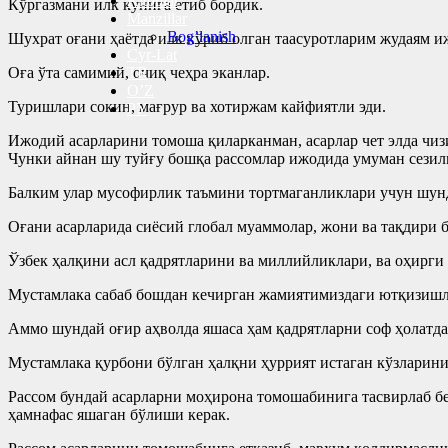
Kitoblar
Кўргазмани илк кунига етиб бордик.
Manzillar
Bog’lanish
Шухрат оғани ҳаётда илк кўриб олган таасуротларим жудаям и
Cyr-Lat
Оға ўта самимий, очиқ чеҳра эканлар.
TR
O’Z
Туришлари сокин, мағрур ва хотиржам кайфиятли эди.
РУ
Ижодий асарларини томоша қиларканман, асарлар чет элда чизи
Чунки айнан шу туйғу бошқа рассомлар ижодида умуман сезил
Балким улар мусофирлик таъмини тортмаганликлари учун шунд
Оғани асарларида сиёсий глобал муаммолар, жони ва тақдири 
Ўзбек ҳалқини асл қадрятларини ва миллийликлари, ва оҳирги
Мустамлака сабаб бошдан кечирган жамиятимиздаги ютқизишл
Аммо шундай оғир аҳволда яшаса ҳам қадрятларни соф ҳолатда
Мустамлака қурбони бўлган ҳалқни ҳуррият истаган кўзларини
Рассом бундай асарларни моҳирона томошабинига тасвирлаб бе
ҳамнафас яшаган бўлиши керак.