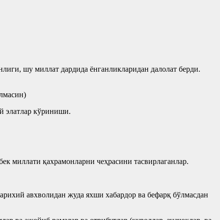
анлиги, шу миллат дардида ёнганликларидан далолат берди.
лмасин)
ий элатлар кўриниши.
збек миллати қахрамонларни чеҳрасини тасвирлаганлар.
арихий авхволидан жуда яхши хабардор ва бефарқ бўлмасдан