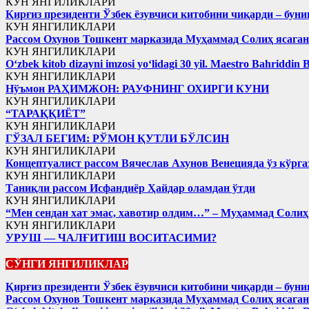
КУН ЯНГИЛИКЛАРИ
Қирғиз президенти Ўзбек ёзувчиси китобини чиқарди – буни
КУН ЯНГИЛИКЛАРИ
Рассом Охунов Тошкент марказида Муҳаммад Солиҳ яcага
КУН ЯНГИЛИКЛАРИ
Oʻzbek kitob dizayni imzosi yoʻlidagi 30 yil. Maestro Bahriddin 
КУН ЯНГИЛИКЛАРИ
Нўъмон РАҲИМЖОН: РАУФНИНГ ОХИРГИ КУНИ
КУН ЯНГИЛИКЛАРИ
“ТАРАҚҚИЁТ”
КУН ЯНГИЛИКЛАРИ
ГЎЗАЛ БЕГИМ: РЎМОН ҚУТЛИ БЎЛСИН
КУН ЯНГИЛИКЛАРИ
Концептуалист рассом Вячеслав Ахунов Венецияда ўз кўрга
КУН ЯНГИЛИКЛАРИ
Таниқли рассом Исфандиёр Ҳайдар оламдан ўтди
КУН ЯНГИЛИКЛАРИ
“Мен сендан хат эмас, хавотир олдим…” – Муҳаммад Соли
КУН ЯНГИЛИКЛАРИ
УРУШ — ЧАЛҒИТИШ ВОСИТАСИМИ?
СЎНГИ ЯНГИЛИКЛАР
Қирғиз президенти Ўзбек ёзувчиси китобини чиқарди – буни
Рассом Охунов Тошкент марказида Муҳаммад Солиҳ яcага