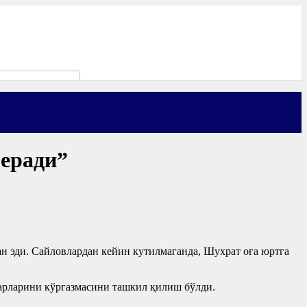
беради”
н эди. Сайловлардан кейин кутилмаганда, Шухрат оға юртга
асарларини кўргазмасини ташкил қилиш бўлди.