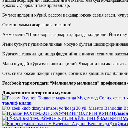
Рассом асарларини томошабинга етказиб, мавҳум қолдирмаслик 
ҳокозо….) орқали тасвирлаганлар.
Бу тасвирларни кўриб, рассом нақадар юксак савия эгаси, чуқ
Оғамни ҳамма асарларига тасанно!
Аммо мени “Приговор” асарлари ҳайратда қолдирди. Йигит кўз
Яъни буткул пушаймонликдан мосуво бўлган шеозифириниядаг
Кўргазма ташкил қилишда фидоиийлик қилган севимли рассом
Мана шундай кўргазма ташкил қилиб, ўзларини юксак санъат 
Оға, сизга юксак ижодий парвоз, соғлиқ ва ҳамиша ғолибликни
Facebook тармоғидаги “Маликалар маликаси” профилидан 
Диққатингизни тортиши мумкин
таклиф қилди
Нўъмо
ГЎЗАЛ БЕГИМ