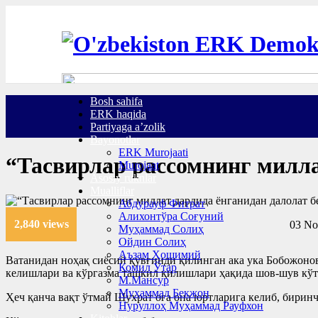
Bosh sahifa
ERK haqida
Partiyaga a’zolik
Bayonotlar
ERK Murojaati
“Тасвирлар рассомнинг милла
Murojaat
Asosiy ruknlar
Mualliflar
Абдурауф Фитрат
Алихонтўра Соғуний
2,840 views
03 No
Муҳаммад Солиҳ
Ойдин Солиҳ
Аъзам Ҳошимий
Ватанидан ноҳақ сиёсий қувғинди қилинган ака ука Бобожонов
Комил Ўтар
келишлари ва кўргазма ташкил қилишлари ҳақида шов-шув кўт
М.Мансур
Муҳаммад Бекжон
Ҳеч қанча вақт ўтмай Шухрат оға она юртларига келиб, бирин
Нуруллоҳ Муҳаммад Рауфхон