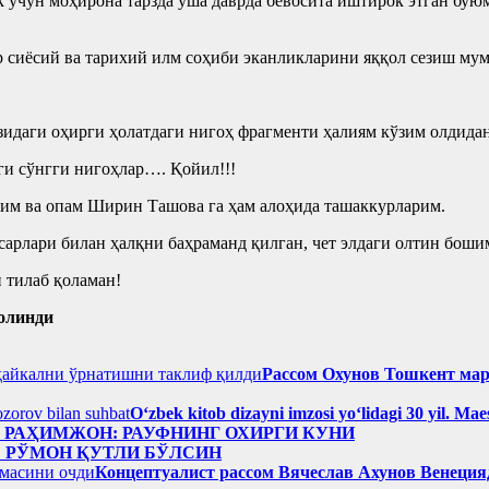
учун моҳирона тарзда ўша даврда бевосита иштирок этган буюмл
ур сиёсий ва тарихий илм соҳиби эканликларини яққол сезиш му
идаги оҳирги ҳолатдаги нигоҳ фрагменти ҳалиям кўзим олдидан
и сўнгги нигоҳлар…. Қойил!!!
им ва опам Ширин Ташова га ҳам алоҳида ташаккурларим.
асарлари билан ҳалқни баҳраманд қилган, чет элдаги олтин бо
 тилаб қоламан!
олинди
Рассом Охунов Тошкент ма
Oʻzbek kitob dizayni imzosi yoʻlidagi 30 yil. M
н РАҲИМЖОН: РАУФНИНГ ОХИРГИ КУНИ
: РЎМОН ҚУТЛИ БЎЛСИН
Концептуалист рассом Вячеслав Ахунов Венецияд