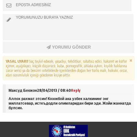
YORUMU GÖNDER
YASAL UYARI!
Suç teşkil edecek, yasadışı, tehditkar, rahatsız edici, hakaret ve küfür
içeren, aşağılayıcı, küçük düşürücü, kaba, pornografik, ahlaka aykırı, kişilik haklarına
zarar verici ya da benzeri niteliklerde içeriklerden doğan her türlü mali, hukuki, cezai,
idari sorumluluk içeriği gönderen kişiye aittir.
Максуд Бекжон
28/04/2013 / 08:40
Reply
Аллох рахмат этсин! Козокбой ака узбек халкининг энг
миллатсевар, истеъдодли олимларидан бири эди. Жойи жаннатда
булсин.