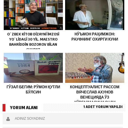
OʻZBEK KITOB DIZAYNI IMZOSI
НЎЪМОН РАҲИМЖОН:
YOʻLIDAGI 30 YIL. MAESTRO
РАУФНИНГ ОХИРГИ КУНИ
BAHRIDDIN BOZOROV BILAN
SUHBAT
ГЎЗАЛ БЕГИМ: РЎМОН ҚУТЛИ
КОНЦЕПТУАЛИСТ РАССОМ
БЎЛСИН
ВЯЧЕСЛАВ АХУНОВ
ВЕНЕЦИЯДА ЎЗ
КЎРГАЗМАСИНИ ОЧДИ
1 ADET YORUM YAPILDI
YORUM ALANI