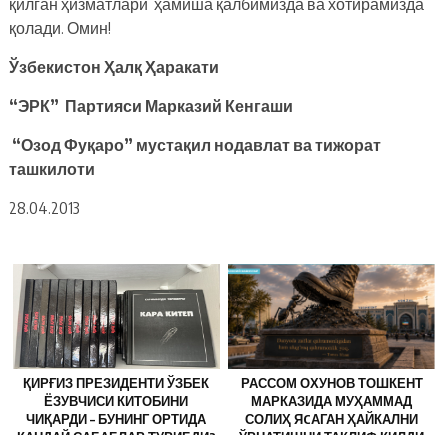
қилган ҳизматлари ҳамиша қалбимизда ва хотирамизда
қолади. Омин!
Ўзбекистон Ҳалқ Ҳаракати
“ЭРК” Партияси Марказий Кенгаши
“Озод Фуқаро” мустақил нодавлат ва тижорат
ташкилоти
28.04.2013
ҚИРҒИЗ ПРЕЗИДЕНТИ ЎЗБЕК
РАССОМ ОХУНОВ ТОШКЕНТ
ЁЗУВЧИСИ КИТОБИНИ
МАРКАЗИДА МУҲАММАД
ЧИҚАРДИ – БУНИНГ ОРТИДА
СОЛИҲ ЯCАГАН ҲАЙКАЛНИ
ҚАНДАЙ САБАБЛАР ТУРИБДИ?
ЎРНАТИШНИ ТАКЛИФ ҚИЛДИ