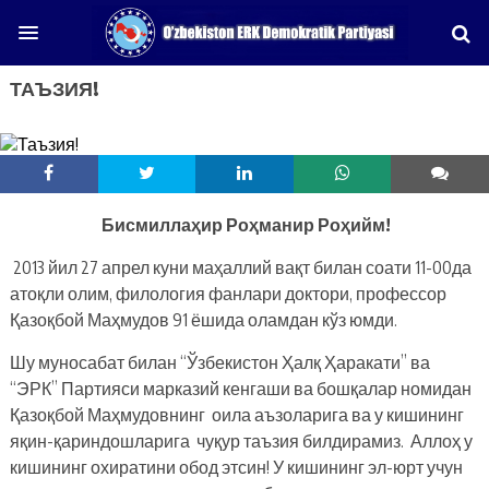
ТАЪЗИЯ!
Бисмиллаҳир Роҳманир Роҳийм!
2013 йил 27 апрел куни маҳаллий вақт билан соати 11-00да
атоқли олим, филология фанлари доктори, профессор
Қазоқбой Маҳмудов 91 ёшида оламдан кўз юмди.
Шу муносабат билан “Ўзбекистон Ҳалқ Ҳаракати” ва
“ЭРК” Партияси марказий кенгаши ва бошқалар номидан
Қазоқбой Маҳмудовнинг оила аъзоларига ва у кишининг
яқин-қариндошларига чуқур таъзия билдирамиз. Аллоҳ у
кишининг охиратини обод этсин! У кишининг эл-юрт учун