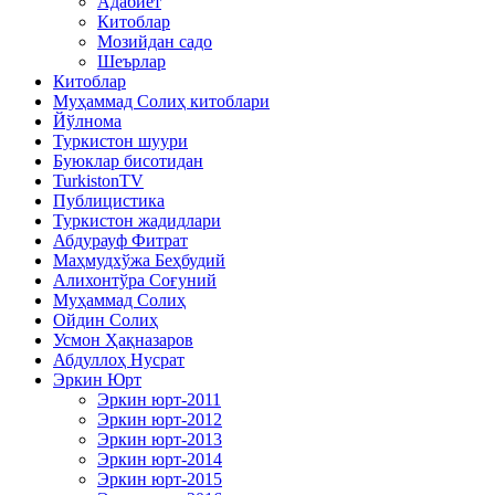
Адабиёт
Китоблар
Мозийдан садо
Шеърлар
Китоблар
Муҳаммад Солиҳ китоблари
Йўлнома
Туркистон шуури
Буюклар бисотидан
TurkistonTV
Публицистика
Туркистон жадидлари
Абдурауф Фитрат
Маҳмудхўжа Беҳбудий
Алихонтўра Соғуний
Муҳаммад Солиҳ
Ойдин Солиҳ
Усмон Ҳақназаров
Абдуллоҳ Нусрат
Эркин Юрт
Эркин юрт-2011
Эркин юрт-2012
Эркин юрт-2013
Эркин юрт-2014
Эркин юрт-2015