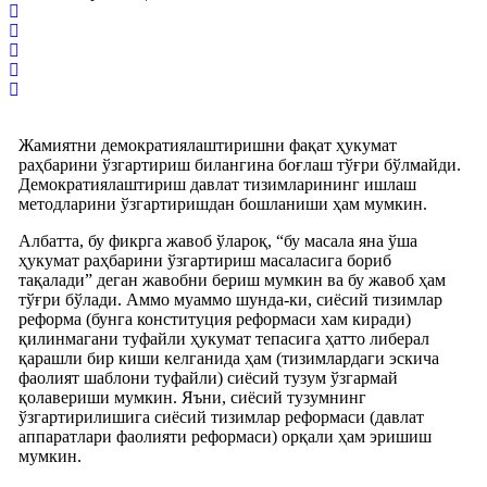
Жамиятни демократиялаштиришни фақат ҳукумат
раҳбарини ўзгартириш билангина боғлаш тўғри бўлмайди.
Демократиялаштириш давлат тизимларининг ишлаш
методларини ўзгартиришдан бошланиши ҳам мумкин.
Албатта, бу фикрга жавоб ўлароқ, “бу масала яна ўша
ҳукумат раҳбарини ўзгартириш масаласига бориб
тақалади” деган жавобни бериш мумкин ва бу жавоб ҳам
тўғри бўлади. Аммо муаммо шунда-ки, сиёсий тизимлар
реформа (бунга конституция реформаси хам киради)
қилинмагани туфайли ҳукумат тепасига ҳатто либерал
қарашли бир киши келганида ҳам (тизимлардаги эскича
фаолият шаблони туфайли) сиёсий тузум ўзгармай
қолавериши мумкин. Яъни, сиёсий тузумнинг
ўзгартирилишига сиёсий тизимлар реформаси (давлат
аппаратлари фаолияти реформаси) орқали ҳам эришиш
мумкин.