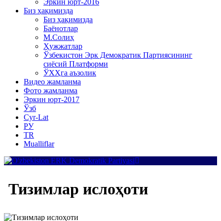
Эркин юрт-2016
Биз ҳақимизда
Биз ҳақимизда
Баёнотлар
М.Солиҳ
Ҳужжатлар
Ўзбекистон Эрк Демократик Партиясининг
сиёсий Платформи
ЎХҲга аъзолик
Видео жамланма
Фото жамланма
Эркин юрт-2017
Ўзб
Cyr-Lat
РУ
TR
Mualliflar
Тизимлар ислоҳоти