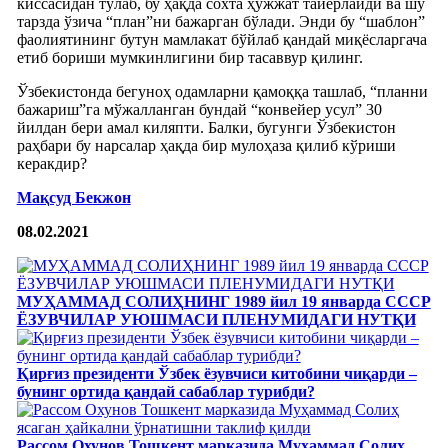
киссасидан тўлаб, бу ҳақда сохта ҳужжат тайёрлайди ва шу
тарзда ўзича “план”ни бажарган бўлади. Энди бу “шаблон”
фаолиятининг бутун мамлакат бўйлаб қандай миқёсларгача
етиб бориши мумкинлигини бир тасаввур қилинг.
Ўзбекистонда бегуноҳ одамларни қамоққа ташлаб, “планни
бажариш”га мўжалланган бундай “конвейер усул” 30
йилдан бери амал киляпти. Балки, бугунги Ўзбекистон
раҳбари бу нарсалар ҳақда бир мулоҳаза қилиб кўриши
керакдир?
Мақсуд Бекжон
08.02.2021
МУҲАММАД СОЛИҲНИНГ 1989 йил 19 январда СССР
ЁЗУВЧИЛАР УЮШМАСИ ПЛЕНУМИДАГИ НУТҚИ
Қирғиз президенти Ўзбек ёзувчиси китобини чиқарди –
бунинг ортида қандай сабаблар турибди?
Рассом Охунов Тошкент марказида Муҳаммад Солиҳ