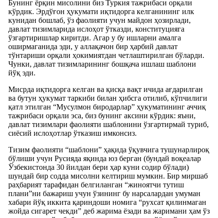
Бунинг ёрқин мисолини биз Туркия тажрибаси орқали
кўрдик. Эрдўғон ҳукумати иқтидорга келганининг илк
кунидан бошлаб, ўз фаолияти учун майдон ҳозирлади,
давлат тизимларида ислоҳот ўтказди, конституцияга
ўзгартиришлар киритди. Агар у бу ишларни амалга
оширмаганида эди, у аллақачон бир ҳарбий давлат
тўнтариши орқали ҳокимиятдан четлаштирилган бўларди.
Чунки, давлат тизимларининг бошқача ишлаш шаблони
йўқ эди.
Мисрда иқтидорга келган ва қисқа вақт ичида ағдарилган
ва бутун ҳукумат таркиби билан ҳибсга отилиб, кўпчилиги
қатл этилган “Мусулмон биродарлар” ҳукуматининг аччиқ
тажрибаси орқали эса, биз бунинг аксини кўрдик: яъни,
давлат тизимлари фаолияти шаблонини ўзгартирмай туриб,
сиёсий ислоҳотлар ўтказиш имконсиз.
Тизим фаолияти “шаблони” ҳақида ўқувчига тушунарлироқ
бўлиши учун Русияда яқинда юз берган (бундай воқеалар
Ўзбекистонда 30 йилдан бери ҳар куни содир бўлади)
шундай бир содда мисолни келтириш мумкин. Бир миршаб
раҳбарият тарафидан белгиланган “жиноятчи тутиш
плани”ни бажариш учун ўзининг бу нарсалардан умуман
хабари йўқ иккита қариндоши номига “рухсат қилинмаган
жойда сигарет чекди” деб жарима ёзади ва жаримани ҳам ўз