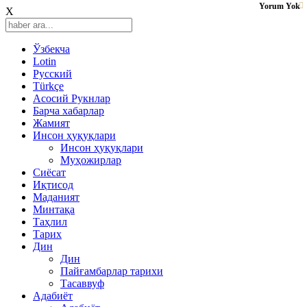
Yorum Yok
X
Ўзбекча
Lotin
Русский
Türkçe
Асосий Рукнлар
Барча хабарлар
Жамият
Инсон ҳуқуқлари
Инсон ҳуқуқлари
Муҳожирлар
Сиёсат
Иқтисод
Mаданият
Минтақа
Таҳлил
Тарих
Дин
Дин
Пайғамбарлар тарихи
Тасаввуф
Адабиёт