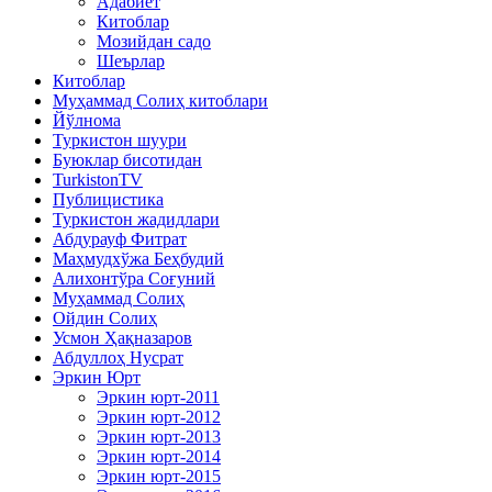
Адабиёт
Китоблар
Мозийдан садо
Шеърлар
Китоблар
Муҳаммад Солиҳ китоблари
Йўлнома
Туркистон шуури
Буюклар бисотидан
TurkistonTV
Публицистика
Туркистон жадидлари
Абдурауф Фитрат
Маҳмудхўжа Беҳбудий
Алихонтўра Соғуний
Муҳаммад Солиҳ
Ойдин Солиҳ
Усмон Ҳақназаров
Абдуллоҳ Нусрат
Эркин Юрт
Эркин юрт-2011
Эркин юрт-2012
Эркин юрт-2013
Эркин юрт-2014
Эркин юрт-2015