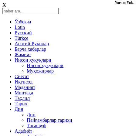
Yorum Yok
X
Ўзбекча
Lotin
Русский
Türkçe
Асосий Рукнлар
Барча хабарлар
Жамият
Инсон ҳуқуқлари
Инсон ҳуқуқлари
Муҳожирлар
Сиёсат
Иқтисод
Mаданият
Минтақа
Таҳлил
Тарих
Дин
Дин
Пайғамбарлар тарихи
Тасаввуф
Адабиёт