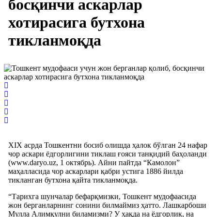
босқинчи аскарлар
хотирасига бутхона
тикланмоқда
XIX асрда Тошкентни босиб олишда ҳалок бўлган 24 нафар
чор аскари ёдгорлигини тиклаш ғояси танқидий баҳоланди
(www.daryo.uz, 1 октябрь). Айни пайтда “Камолон”
маҳалласида чор аскарлари қабри устига 1886 йилда
тикланган бутхона қайта тикланмоқда.
“Тарихга шунчалар бефарқмизки, Тошкент мудофаасида
жон берганларнинг сонини билмаймиз ҳатто. Лашкарбоши
Мулла Алимқулни биламизми? У ҳақда на ёдгорлик, на