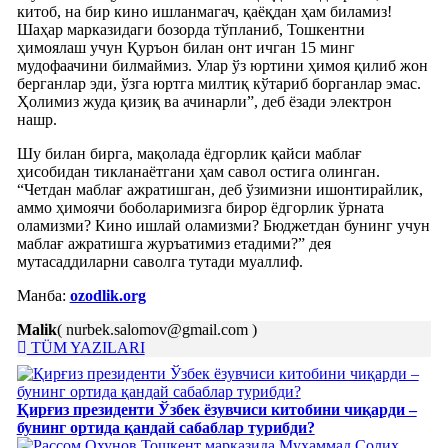
китоб, на бир кино ишланмагач, қаёқдан ҳам биламиз!
Шаҳар марказидаги бозорда тўпланиб, Тошкентни
ҳимоялаш учун Қуръон билан онт ичган 15 минг
мудофаачини билмаймиз. Улар ўз юртини ҳимоя қилиб жон
берганлар эди, ўзга юртга милтиқ кўтариб борганлар эмас.
Ҳолимиз жуда қизиқ ва ачинарли”, деб ёзади электрон
нашр.
Шу билан бирга, мақолада ёдгорлик қайси маблағ
ҳисобидан тикланаётгани ҳам савол остига олинган.
“Четдан маблағ ажратишган, деб ўзимизни ишонтирайлик,
аммо ҳимоячи боболаримизга бирор ёдгорлик ўрната
оламизми? Кино ишлай оламизми? Бюджетдан бунинг учун
маблағ ажратишга журъатимиз етадими?” дея
мутасаддиларни саволга тутади муаллиф.
Манба:
ozodlik.org
Malik
( nurbek.salomov@gmail.com )
TÜM YAZILARI
Қирғиз президенти Ўзбек ёзувчиси китобини чиқарди –
бунинг ортида қандай сабаблар турибди?