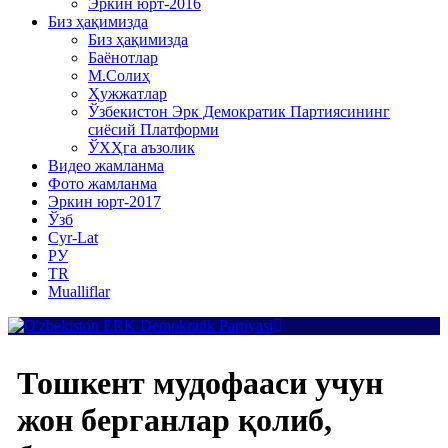
Эркин юрт-2016
Биз ҳақимизда
Биз ҳақимизда
Баёнотлар
М.Солиҳ
Ҳужжатлар
Ўзбекистон Эрк Демократик Партиясининг
сиёсий Платформи
ЎХҲга аъзолик
Видео жамланма
Фото жамланма
Эркин юрт-2017
Ўзб
Cyr-Lat
РУ
TR
Mualliflar
Тошкент мудофааси учун
жон берганлар қолиб,