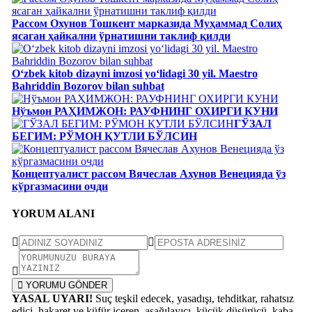
Рассом Охунов Тошкент марказида Муҳаммад Солиҳ
яcаган ҳайкални ўрнатишни таклиф қилди
Oʻzbek kitob dizayni imzosi yoʻlidagi 30 yil. Maestro
Bahriddin Bozorov bilan suhbat
Нўъмон РАҲИМЖОН: РАУФНИНГ ОХИРГИ КУНИ
ГЎЗАЛ
БЕГИМ: РЎМОН ҚУТЛИ БЎЛСИН
Концептуалист рассом Вячеслав Ахунов Венецияда ўз
кўргазмасини очди
YORUM ALANI
YORUMU GÖNDER
YASAL UYARI!
Suç teşkil edecek, yasadışı, tehditkar, rahatsız
edici, hakaret ve küfür içeren, aşağılayıcı, küçük düşürücü, kaba,