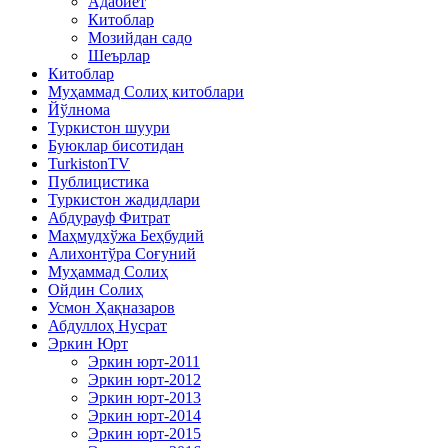
Адабиёт
Китоблар
Мозийдан садо
Шеърлар
Китоблар
Муҳаммад Солиҳ китоблари
Йўлнома
Туркистон шуури
Буюклар бисотидан
TurkistonTV
Публицистика
Туркистон жадидлари
Абдурауф Фитрат
Маҳмудхўжа Беҳбудий
Алихонтўра Соғуний
Муҳаммад Солиҳ
Ойдин Солиҳ
Усмон Ҳақназаров
Абдуллоҳ Нусрат
Эркин Юрт
Эркин юрт-2011
Эркин юрт-2012
Эркин юрт-2013
Эркин юрт-2014
Эркин юрт-2015