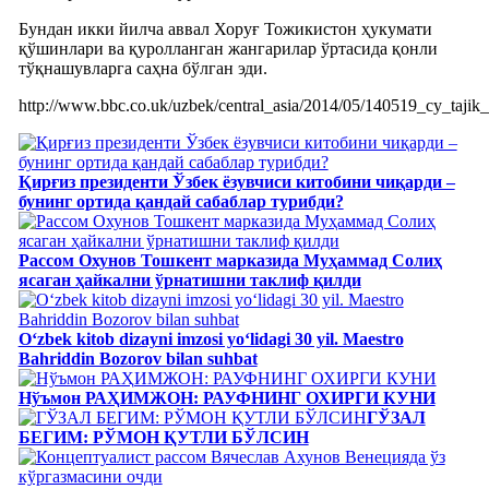
Бундан икки йилча аввал Хоруғ Тожикистон ҳукумати
қўшинлари ва қуролланган жангарилар ўртасида қонли
тўқнашувларга саҳна бўлган эди.
http://www.bbc.co.uk/uzbek/central_asia/2014/05/140519_cy_tajik_
Қирғиз президенти Ўзбек ёзувчиси китобини чиқарди –
бунинг ортида қандай сабаблар турибди?
Рассом Охунов Тошкент марказида Муҳаммад Солиҳ
яcаган ҳайкални ўрнатишни таклиф қилди
Oʻzbek kitob dizayni imzosi yoʻlidagi 30 yil. Maestro
Bahriddin Bozorov bilan suhbat
Нўъмон РАҲИМЖОН: РАУФНИНГ ОХИРГИ КУНИ
ГЎЗАЛ
БЕГИМ: РЎМОН ҚУТЛИ БЎЛСИН