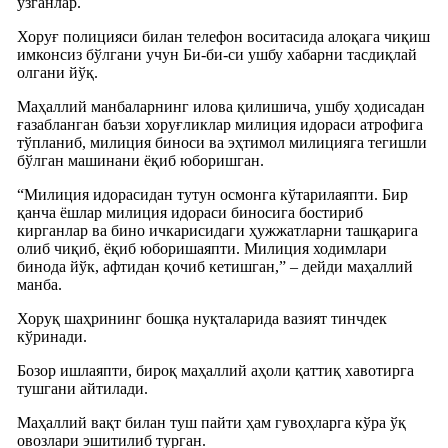
узганлар.
Хоруғ полицияси билан телефон воситасида алоқага чиқиш
имконсиз бўлгани учун Би-би-си ушбу хабарни тасдиқлай
олгани йўқ.
Маҳаллий манбаларнинг илова қилишича, ушбу ҳодисадан
ғазабланган баъзи хоруғликлар милиция идораси атрофига
тўпланиб, милиция биноси ва эҳтимол милицияга тегишли
бўлган машинани ёқиб юборишган.
“Милиция идорасидан тутун осмонга кўтарилаяпти. Бир
қанча ёшлар милиция идораси биносига бостириб
кирганлар ва бино ичкарисидаги ҳужжатларни ташқарига
олиб чиқиб, ёқиб юборишаяпти. Милиция ходимлари
бинода йўк, афтидан қочиб кетишган,” – дейди маҳаллий
манба.
Хоруқ шаҳрининг бошқа нуқталарида вазият тинчдек
кўринади.
Бозор ишлаяпти, бироқ маҳаллий аҳоли қаттиқ хавотирга
тушгани айтилади.
Маҳаллий вақт билан туш пайти ҳам гувоҳларга кўра ўқ
овозлари эшитилиб турган.