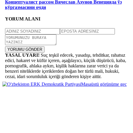
Концептуалист рассом Вячеслав Ахунов Венецияда ўз
кўргазмасини очди
YORUM ALANI
YORUMU GÖNDER
YASAL UYARI!
Suç teşkil edecek, yasadışı, tehditkar, rahatsız
edici, hakaret ve küfür içeren, aşağılayıcı, küçük düşürücü, kaba,
pornografik, ahlaka aykırı, kişilik haklarına zarar verici ya da
benzeri niteliklerde içeriklerden doğan her türlü mali, hukuki,
cezai, idari sorumluluk içeriği gönderen kişiye aittir.
Masaüstü görünüme geç