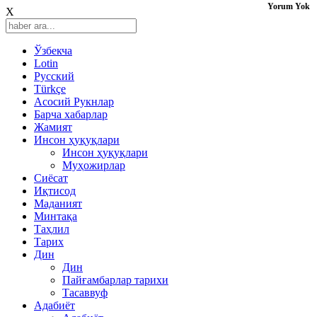
Yorum Yok
X
Ўзбекча
Lotin
Русский
Türkçe
Асосий Рукнлар
Барча хабарлар
Жамият
Инсон ҳуқуқлари
Инсон ҳуқуқлари
Муҳожирлар
Сиёсат
Иқтисод
Mаданият
Минтақа
Таҳлил
Тарих
Дин
Дин
Пайғамбарлар тарихи
Тасаввуф
Адабиёт