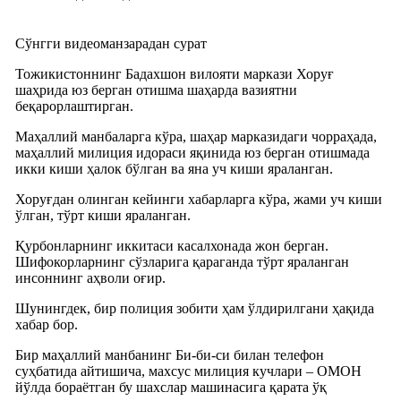
Cўнгги видеоманзарадан сурат
Тожикистоннинг Бадахшон вилояти маркази Хоруғ
шаҳрида юз берган отишма шаҳарда вазиятни
беқарорлаштирган.
Маҳаллий манбаларга кўра, шаҳар марказидаги чорраҳада,
маҳаллий милиция идораси яқинида юз берган отишмада
икки киши ҳалок бўлган ва яна уч киши яраланган.
Хоруғдан олинган кейинги хабарларга кўра, жами уч киши
ўлган, тўрт киши яраланган.
Қурбонларнинг иккитаси касалхонада жон берган.
Шифокорларнинг сўзларига қараганда тўрт яраланган
инсоннинг аҳволи оғир.
Шунингдек, бир полиция зобити ҳам ўлдирилгани ҳақида
хабар бор.
Бир маҳаллий манбанинг Би-би-си билан телефон
суҳбатида айтишича, махсус милиция кучлари – ОМОН
йўлда бораётган бу шахслар машинасига қарата ўқ