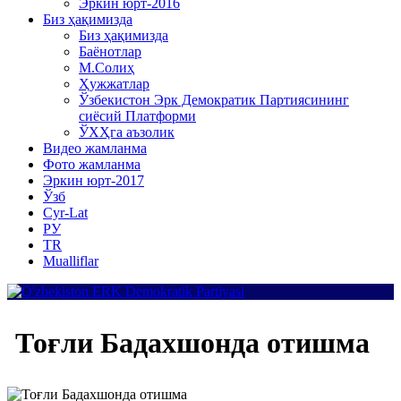
Эркин юрт-2016
Биз ҳақимизда
Биз ҳақимизда
Баёнотлар
М.Солиҳ
Ҳужжатлар
Ўзбекистон Эрк Демократик Партиясининг
сиёсий Платформи
ЎХҲга аъзолик
Видео жамланма
Фото жамланма
Эркин юрт-2017
Ўзб
Cyr-Lat
РУ
TR
Mualliflar
Тоғли Бадахшонда отишма