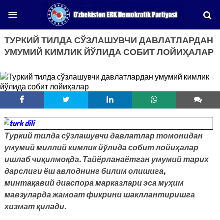
ТУРКИЙ ТИЛДА СЎЗЛАШУВЧИ ДАВЛАТЛАРДАН
УМУМИЙ КИМЛИК ЙЎЛИДА СОБИТ ЛОЙИҲАЛАР
Туркий тилда сўзлашувчи давлатлар томонидан
умумий миллий кимлик йўлида собит лойиҳалар
ишлаб чиқилмоқда. Тайёрланаётган умумий тарих
дарслиги ёш авлоднинг билим олишига,
минтақавий диаспора марказлари эса муҳим
мавзуларда жамоат фикрини шакллантиришга
хизмат қилади.