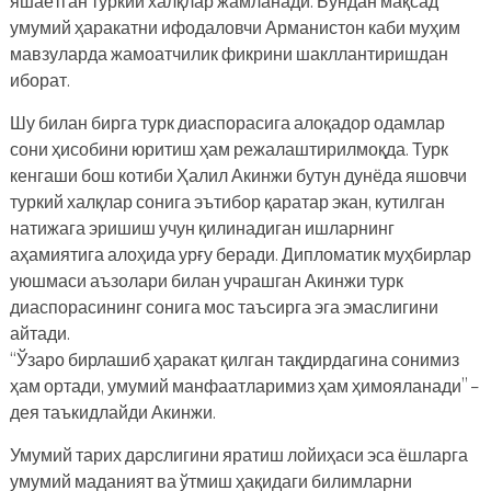
яшаётган туркий халқлар жамланади. Бундан мақсад
умумий ҳаракатни ифодаловчи Арманистон каби муҳим
мавзуларда жамоатчилик фикрини шакллантиришдан
иборат.
Шу билан бирга турк диаспорасига алоқадор одамлар
сони ҳисобини юритиш ҳам режалаштирилмоқда. Турк
кенгаши бош котиби Ҳалил Акинжи бутун дунёда яшовчи
туркий халқлар сонига эътибор қаратар экан, кутилган
натижага эришиш учун қилинадиган ишларнинг
аҳамиятига алоҳида урғу беради. Дипломатик муҳбирлар
уюшмаси аъзолари билан учрашган Акинжи турк
диаспорасининг сонига мос таъсирга эга эмаслигини
айтади.
“Ўзаро бирлашиб ҳаракат қилган тақдирдагина сонимиз
ҳам ортади, умумий манфаатларимиз ҳам ҳимояланади” –
дея таъкидлайди Акинжи.
Умумий тарих дарслигини яратиш лойиҳаси эса ёшларга
умумий маданият ва ўтмиш ҳақидаги билимларни