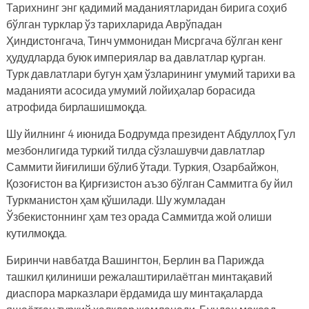
Тарихнинг энг қадимий маданиятларидан бирига соҳиб
бўлган турклар ўз тарихларида Аврўпадан
Ҳиндистонгача, Тинч уммонидан Мисргача бўлган кенг
ҳудудларда буюк империялар ва давлатлар қурган.
Турк давлатлари бугун ҳам ўзларининг умумий тарихи ва
маданияти асосида умумий лойиҳалар борасида
атрофида бирлашишмоқда.
Шу йилнинг 4 июнида Бодрумда президент Абдуллоҳ Гул
мезбонлигида туркий тилда сўзлашувчи давлатлар
Саммити йиғилиши бўлиб ўтади. Туркия, Озарбайжон,
Қозоғистон ва Қирғизистон аъзо бўлган Саммитга бу йил
Туркманистон ҳам қўшилади. Шу жумладан
Ўзбекистоннинг ҳам тез орада Саммитда жой олиши
кутилмоқда.
Биринчи навбатда Вашингтон, Берлин ва Парижда
ташкил қилиниши режалаштирилаётган минтақавий
диаспора марказлари ёрдамида шу минтақаларда