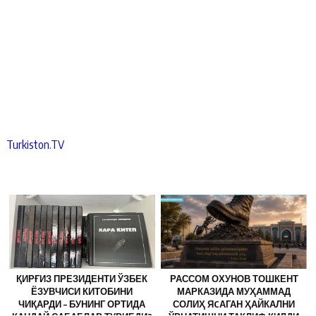
Turkiston.TV
ҚИРҒИЗ ПРЕЗИДЕНТИ ЎЗБЕК
РАССОМ ОХУНОВ ТОШКЕНТ
ЁЗУВЧИСИ КИТОБИНИ
МАРКАЗИДА МУҲАММАД
ЧИҚАРДИ – БУНИНГ ОРТИДА
СОЛИҲ ЯCАГАН ҲАЙКАЛНИ