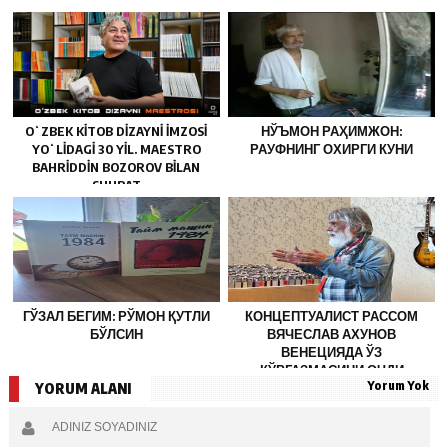
ҚАНДАЙ САБАБЛАР ТУРИБДИ?
ЎРНАТИШНИ ТАКЛИФ ҚИЛДИ
OʻZBEK KITOB DIZAYNI IMZOSI
НЎЪМОН РАҲИМЖОН:
YOʻLIDAGI 30 YIL. MAESTRO
РАУФНИНГ ОХИРГИ КУНИ
BAHRIDDIN BOZOROV BILAN
SUHBAT
ГЎЗАЛ БЕГИМ: РЎМОН ҚУТЛИ
КОНЦЕПТУАЛИСТ РАССОМ
БЎЛСИН
ВЯЧЕСЛАВ АХУНОВ
ВЕНЕЦИЯДА ЎЗ
КЎРГАЗМАСИНИ ОЧДИ
Yorum Yok
YORUM ALANI