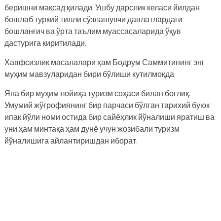
беришни мақсад қилади. Ушбу дарслик келаси йилдан
бошлаб туркий тилли сўзлашувчи давлатлардаги
бошланғич ва ўрта таълим муассасаларида ўқув
дастурига киритилади.
Хавфсизлик масалалари ҳам Бодрум Саммитининг энг
муҳим мавзуларидан бири бўлиши кутилмоқда.
Яна бир муҳим лойиҳа туризм соҳаси билан боғлиқ.
Умумий жўғрофиянинг бир парчаси бўлган тарихий буюк
ипак йўли номи остида бир сайёҳлик йўналиши яратиш ва
уни ҳам минтақа ҳам дунё учун жозибали туризм
йўналишига айлантиришдан иборат.