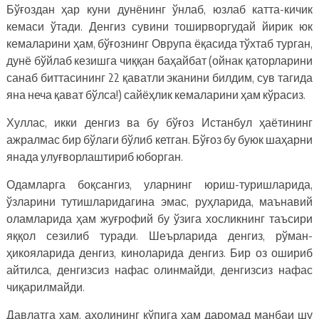
Бўғоздан ҳар куни дунёнинг ўнлаб, юзлаб катта-кичик
кемаси ўтади. Денгиз сувини тоширворгудай йирик юк
кемаларини ҳам, бўғознинг Оврупа ёқасида тўхтаб турган,
дунё бўйлаб кезишга чиққан баҳайбат (ойнак қаторларини
санаб биттасининг 22 қаватли эканини билдим, сув тагида
яна неча қават бўлса!) сайёҳлик кемаларини ҳам кўрасиз.
Хуллас, икки денгиз ва бу бўғоз Истанбул ҳаётининг
ажралмас бир бўлаги бўлиб кетган. Бўғоз бу буюк шаҳарни
янада улуғворлаштириб юборган.
Одамларга боқсангиз, уларнинг юриш-туришларида,
ўзларини тутишларидагина эмас, руҳларида, маънавий
оламларида ҳам жуғрофий бу ўзига хосликнинг таъсири
яққол сезилиб туради. Шеърларида денгиз, рўман-
ҳикояларида денгиз, киноларида денгиз. Бир оз ошириб
айтилса, денгизсиз нафас олинмайди, денгизсиз нафас
чиқарилмайди.
Давлатга ҳам, аҳолининг кўпига ҳам даромад манбаи шу