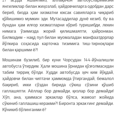
янгиликлар билан жиҳозлаб, ҳайдовчиларга одобдан дарс
бериб, бизда ҳам хизматни юксак савияларга чиқариб
қўйишимиз мумкин эди. Мутасаддилар дунё кезиб, бу ва
бундан ҳам илғор хизматларни кўриб туришибди, лекин
нимага ўзимизда жорий қилишмаяпти, ҳайронман.
Билмадим – нақд пул билан муомаладан манфаатдорлар
йўлкира соҳасида карточка тизимига тиш-тирноқлари
билан қаршими ё?!
Мошинам бузилиб, бир куни Чорсудан 144-йўналишли
автобусга ўтирдим. Ҳали мошина ўрнидан қўзғолмасидан
табим тирриқ бўлди. Худди автобусда ҳеч ким йўқдай,
ҳайдовчи билан чиптачи ҳаммомда ўтиргандай, бемалол
бақириб, икки сўздан бирида сўкиш сўзини қўшиб
гаплашяпти. Аёллар бор демайди, қизлар бор демайди!
Хўп, ана, ҳаммаси эркаклар бўлса, жамоат жойида
сўкиниб гаплашиш керакми?! Биронта эркак ғинг демайди.
Кўникиб бўлинганми ё?