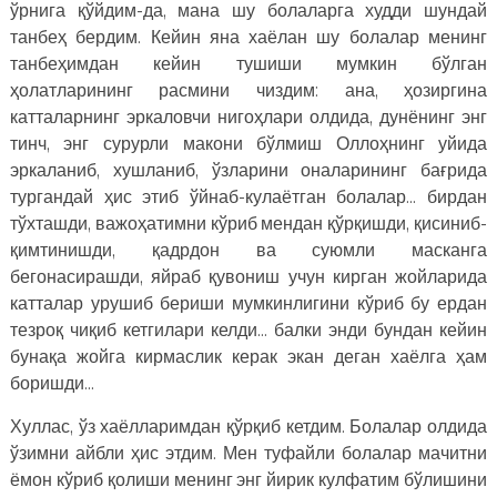
ўрнига қўйдим-да, мана шу болаларга худди шундай
танбеҳ бердим. Кейин яна хаёлан шу болалар менинг
танбеҳимдан кейин тушиши мумкин бўлган
ҳолатларининг расмини чиздим: ана, ҳозиргина
катталарнинг эркаловчи нигоҳлари олдида, дунёнинг энг
тинч, энг сурурли макони бўлмиш Оллоҳнинг уйида
эркаланиб, хушланиб, ўзларини оналарининг бағрида
тургандай ҳис этиб ўйнаб-кулаётган болалар… бирдан
тўхташди, важоҳатимни кўриб мендан қўрқишди, қисиниб-
қимтинишди, қадрдон ва суюмли масканга
бегонасирашди, яйраб қувониш учун кирган жойларида
катталар урушиб бериши мумкинлигини кўриб бу ердан
тезроқ чиқиб кетгилари келди… балки энди бундан кейин
бунақа жойга кирмаслик керак экан деган хаёлга ҳам
боришди…
Хуллас, ўз хаёлларимдан қўрқиб кетдим. Болалар олдида
ўзимни айбли ҳис этдим. Мен туфайли болалар мачитни
ёмон кўриб қолиши менинг энг йирик кулфатим бўлишини