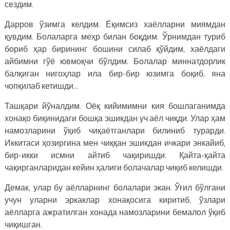
сездим.
Дарров ўзимга келдим. Ёқимсиз хаёлларни миямдан
қувдим. Болаларга меҳр билан боқдим. Ўрнимдан туриб
бориб ҳар бирининг бошини силаб қўйдим, хаёлдаги
айбимни гўё ювмоқчи бўлдим. Болалар миннатдорлик
балқиган нигоҳлар ила бир-бир юзимга боқиб, яна
чопқилаб кетишди…
Ташқари йўналдим. Оёқ кийимимни кия бошлаганимда
хонақо биқинидаги бошқа эшикдан уч аёл чиқди. Улар ҳам
намозларини ўқиб чиқаётганлари билиниб турарди.
Иккитаси ҳозиргина мен чиққан эшикдан ичкари энкайиб,
бир-икки исмни айтиб чақиришди. Қайта-қайта
чақирганларидан кейин ҳалиги болачалар чиқиб келишди.
Демак, улар бу аёлларнинг болалари экан. Ўғил бўлгани
учун уларни эркаклар хонақосига киритиб, ўзлари
аёлларга ажратилган хонада намозларини бемалол ўқиб
чиқишган.