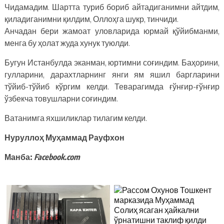
Чидамадим. Шартта туриб бориб айтадиганимни айтдим,
қиладиганимни қилдим, Оллоҳга шукр, тинчиди.
Анчадан бери жамоат уловларида юрмай қўйибманми,
менга бу ҳолат жуда хунук туюлди.
Бугун Истанбулда эканман, юртимни соғиндим. Баҳорини,
гулларини, дарахтларнинг янги ям яшил баргларини
тўйиб-тўйиб кўргим келди. Теварагимда ғўнғир-ғўнғир
ўзбекча товушларни соғиндим.
Ватанимга яхшиликлар тилагим келди.
Нуруллоҳ Муҳаммад Рауфхон
Манба:
Facebook.com