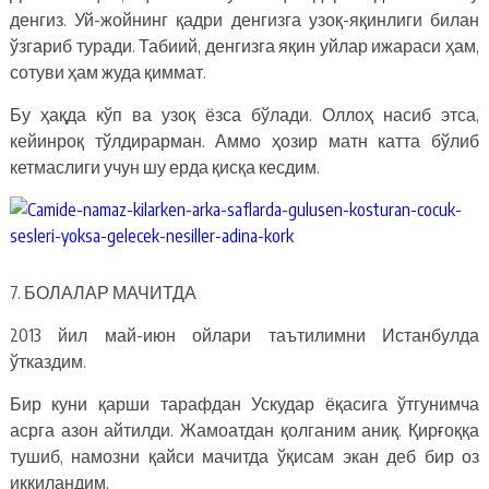
денгиз. Уй-жойнинг қадри денгизга узоқ-яқинлиги билан
ўзгариб туради. Табиий, денгизга яқин уйлар ижараси ҳам,
сотуви ҳам жуда қиммат.
Бу ҳақда кўп ва узоқ ёзса бўлади. Оллоҳ насиб этса,
кейинроқ тўлдирарман. Аммо ҳозир матн катта бўлиб
кетмаслиги учун шу ерда қисқа кесдим.
7. БОЛАЛАР МАЧИТДА
2013 йил май-июн ойлари таътилимни Истанбулда
ўтказдим.
Бир куни қарши тарафдан Ускудар ёқасига ўтгунимча
асрга азон айтилди. Жамоатдан қолганим аниқ. Қирғоққа
тушиб, намозни қайси мачитда ўқисам экан деб бир оз
иккиландим.