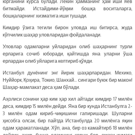
юрганини кўрса бўлади. Лекин ҳамманинг ҳам иши яёв
битмайди. Истайдими-йўқми бошқа воситаларга,
бошқаларнинг хизматига иши тушади.
Кимдир ўзига тегили бирон уловда иш битирса, жуда
кўпчилик шаҳар уловларидан фойдаланади.
Уловлар одамларни уйларидан олиб шаҳарнинг турли
ерларига сочиб юборади, қайтишда яна уларни ўша
ерлардан олиб уйларига келтириб қўяди.
Истанбул дунёнинг энг йирик шаҳарларидан. Мехико,
Нуййорк, Қоҳира, Токио, Шанхай… сингари буюк бир макон!
Шаҳар-мамлакат деса ҳам бўлади.
Аҳолиси сонини ҳар ким ҳар хил айтади: кимдир 17 милён
деса, кимдир 15 милён дейди. Яна бир кунда Истанбулга 2-
3 милён одам кириб-чиқишини гапиришади. Шуларни
ҳисобга олсак, бир пайтда Истанбулда 20 милёнга яқин
одам ҳаракатланади. Хўп, ана, бир оз камайтирб 18 милён
дейлик, ахир, бунча одамнинг қорни бор, емаги-ичмаги