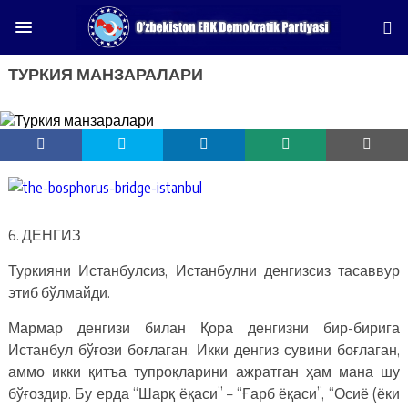
ТУРКИЯ МАНЗАРАЛАРИ
6. ДЕНГИЗ
Туркияни Истанбулсиз, Истанбулни денгизсиз тасаввур
этиб бўлмайди.
Мармар денгизи билан Қора денгизни бир-бирига
Истанбул бўғози боғлаган. Икки денгиз сувини боғлаган,
аммо икки қитъа тупроқларини ажратган ҳам мана шу
бўғоздир. Бу ерда “Шарқ ёқаси” – “Ғарб ёқаси”, “Осиё (ёки