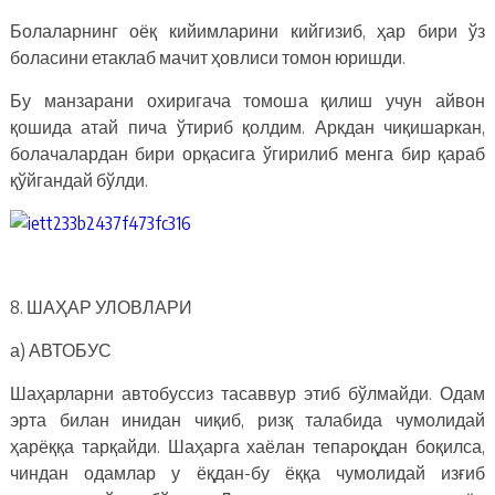
Болаларнинг оёқ кийимларини кийгизиб, ҳар бири ўз
боласини етаклаб мачит ҳовлиси томон юришди.
Бу манзарани охиригача томоша қилиш учун айвон
қошида атай пича ўтириб қолдим. Аркдан чиқишаркан,
болачалардан бири орқасига ўгирилиб менга бир қараб
қўйгандай бўлди.
8. ШАҲАР УЛОВЛАРИ
а) АВТОБУС
Шаҳарларни автобуссиз тасаввур этиб бўлмайди. Одам
эрта билан инидан чиқиб, ризқ талабида чумолидай
ҳарёққа тарқайди. Шаҳарга хаёлан тепароқдан боқилса,
чиндан одамлар у ёқдан-бу ёққа чумолидай изғиб