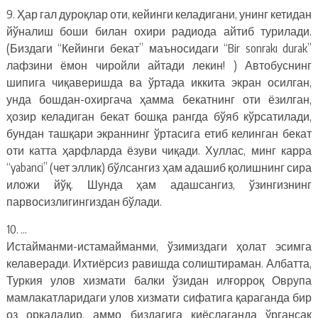
9. Ҳар гал дуроқлар оти, кейинги келадигани, унинг кетидан
йўналиш боши билан охири радиода айтиб турилади.
(Биздаги “Кейинги бекат” маъносидаги “Bir sonrakı durak”
лафзини ёмон чиройли айтади лекин! ) Автобуснинг
шипига чиқаверишда ва ўртада иккита экран осилган,
унда бошдан-охиргача ҳамма бекатнинг оти ёзилган,
ҳозир келадиган бекат бошқа рангда бўяб кўрсатилади,
бундан ташқари экраннинг ўртасига етиб келинган бекат
оти катта ҳарфларда ёзуви чиқади. Хуллас, минг карра
“yabanci” (чет эллик) бўлсангиз ҳам адашиб қолишнинг сира
иложи йўқ. Шунда ҳам адашсангиз, ўзингизнинг
парвосизлигингиздан бўлади.
10. …
Истайманми-истамайманми, ўзимиздаги ҳолат эсимга
келаверади. Ихтиёрсиз равишда солиштираман. Албатта,
Туркия улов хизмати балки ўзидан илғорроқ Оврупа
мамлакатларидаги улов хизмати сифатига қараганда бир
оз орқададир, аммо биздагига қиёслаганда ўргансак