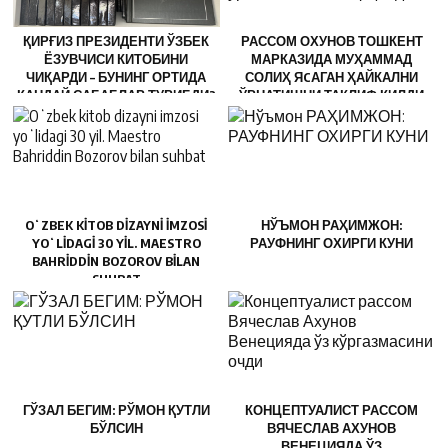
ҚИРҒИЗ ПРЕЗИДЕНТИ ЎЗБЕК
РАССОМ ОХУНОВ ТОШКЕНТ
ЁЗУВЧИСИ КИТОБИНИ
МАРКАЗИДА МУҲАММАД
ЧИҚАРДИ – БУНИНГ ОРТИДА
СОЛИҲ ЯCАГАН ҲАЙКАЛНИ
ҚАНДАЙ САБАБЛАР ТУРИБДИ?
ЎРНАТИШНИ ТАКЛИФ ҚИЛДИ
OʻZBEK KITOB DIZAYNI IMZOSI
НЎЪМОН РАҲИМЖОН:
YOʻLIDAGI 30 YIL. MAESTRO
РАУФНИНГ ОХИРГИ КУНИ
BAHRIDDIN BOZOROV BILAN
SUHBAT
ГЎЗАЛ БЕГИМ: РЎМОН ҚУТЛИ
КОНЦЕПТУАЛИСТ РАССОМ
БЎЛСИН
ВЯЧЕСЛАВ АХУНОВ
ВЕНЕЦИЯДА ЎЗ