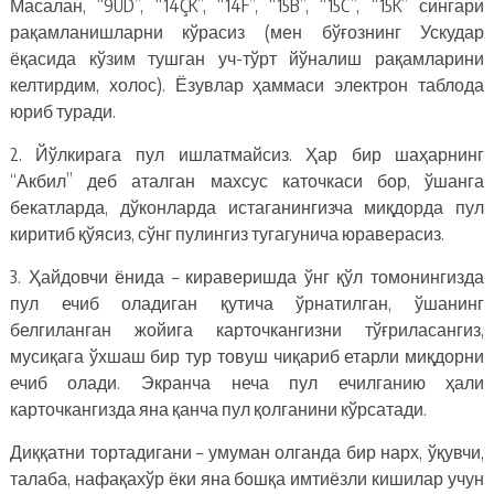
Масалан, “9ÜD”, “14ÇK”, “14F”, “15B”, “15C”, “15K” сингари
рақамланишларни кўрасиз (мен бўғознинг Ускудар
ёқасида кўзим тушган уч-тўрт йўналиш рақамларини
келтирдим, холос). Ёзувлар ҳаммаси электрон таблода
юриб туради.
2. Йўлкирага пул ишлатмайсиз. Ҳар бир шаҳарнинг
“Акбил” деб аталган махсус каточкаси бор, ўшанга
бекатларда, дўконларда истаганингизча миқдорда пул
киритиб қўясиз, сўнг пулингиз тугагунича юраверасиз.
3. Ҳайдовчи ёнида – кираверишда ўнг қўл томонингизда
пул ечиб оладиган қутича ўрнатилган, ўшанинг
белгиланган жойига карточкангизни тўғриласангиз,
мусиқага ўхшаш бир тур товуш чиқариб етарли миқдорни
ечиб олади. Экранча неча пул ечилганию ҳали
карточкангизда яна қанча пул қолганини кўрсатади.
Диққатни тортадигани – умуман олганда бир нарх, ўқувчи,
талаба, нафақахўр ёки яна бошқа имтиёзли кишилар учун