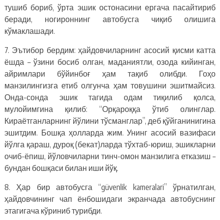
тушиб бориб, ўрта эшик остонасини ергача пасайтириб
беради, ногироннинг автобусга чиқиб олишига
кўмаклашади.
7. Эътибор бердим: ҳайдовчиларнинг асосий қисми катта
ёшда – ўзини босиб олган, маданиятли, озода кийинган,
айримлари бўйинбоғ ҳам тақиб олибди. Гоҳо
манзилингизга етиб олгунча ҳам товушини эшитмайсиз.
Онда-сонда эшик тагида одам тиқилиб қолса,
мулойимгина қилиб: “Орқароққа ўтиб олинглар.
Кираётганларнинг йўлини тўсманглар”, деб қўйганинигина
эшитдим. Бошқа ҳолларда жим. Унинг асосий вазифаси
йўлга қараш, дуроқ (бекат)ларда тўхтаб-юриш, эшикларни
очиб-ёпиш, йўловчиларни тинч-омон манзилига етказиш –
бундан бошқаси билан иши йўқ.
8. Ҳар бир автобусга “güvenlik kameralari” ўрнатилган,
ҳайдовчининг чап ёнбошидаги экранчада автобуснинг
этагигача кўриниб турибди.