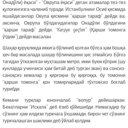
Онадўли) ёқаси” – “Оврупа ёқаси” деган атамалар тез-тез
қулоғингизга чалиниб туради. Истанбулнинг Осиё қисмида
яшайдиганлар Овупа қисмини “қарши тараф” дейди ва,
аксинча, Оврупа бўлдагидагилар Онадўли бўлдагини
“қарши тараф” дейди. “Karşiye geçtım” (Қарши томонга
ўтдим”) дейди масалан.
Шаҳар қуруқликда иккига бўлиниб қолган бўлса ҳам бошқа
ҳеч бир масалада шаҳар бўлинишини ҳис этмайсиз. Бўғоз
тагидан ўтказилган муҳташам метро, икки буюк кўприк (шу
кунларда учинчиси ҳам битай деб турган экан) ва сонсиз-
саноқсиз кемалар у қирғоқни бу қирғоққа, бу томонни
“қарши томонга” қон томирларидай тўхтовсиз боғлаб
турибди.
Кемани турклар юнончалаб “вопур” дейишаркан.
Бекатларни “Искала” деб ёзиб қўйишибди. Нимагадир бу
сўзнинг ҳам илдизи туркчага ўхшамади, бирон чет сўзнинг
туркчалашган шаклими деб ўйлаб қолдим.