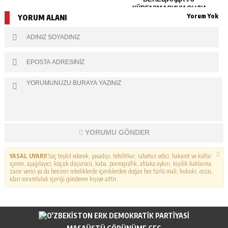
КЎРГАЗМАСИНИ ОЧДИ
Yorum Yok
YORUM ALANI
YORUMU GÖNDER
YASAL UYARI!
Suç teşkil edecek, yasadışı, tehditkar, rahatsız edici, hakaret ve küfür
içeren, aşağılayıcı, küçük düşürücü, kaba, pornografik, ahlaka aykırı, kişilik haklarına
zarar verici ya da benzeri niteliklerde içeriklerden doğan her türlü mali, hukuki, cezai,
idari sorumluluk içeriği gönderen kişiye aittir.