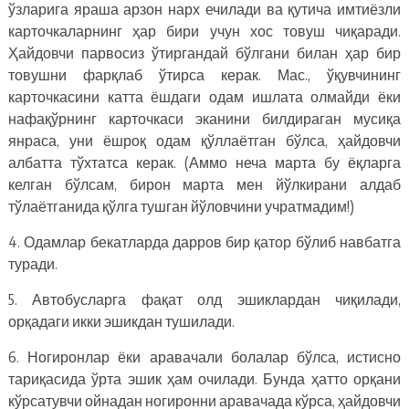
ўзларига яраша арзон нарх ечилади ва қутича имтиёзли
карточкаларнинг ҳар бири учун хос товуш чиқаради.
Ҳайдовчи парвосиз ўтиргандай бўлгани билан ҳар бир
товушни фарқлаб ўтирса керак. Мас., ўқувчининг
карточкасини катта ёшдаги одам ишлата олмайди ёки
нафақўрнинг карточкаси эканини билдираган мусиқа
янраса, уни ёшроқ одам қўллаётган бўлса, ҳайдовчи
албатта тўхтатса керак. (Аммо неча марта бу ёқларга
келган бўлсам, бирон марта мен йўлкирани алдаб
тўлаётганида қўлга тушган йўловчини учратмадим!)
4. Одамлар бекатларда дарров бир қатор бўлиб навбатга
туради.
5. Автобусларга фақат олд эшиклардан чиқилади,
орқадаги икки эшикдан тушилади.
6. Ногиронлар ёки аравачали болалар бўлса, истисно
тариқасида ўрта эшик ҳам очилади. Бунда ҳатто орқани
кўрсатувчи ойнадан ногиронни аравачада кўрса, ҳайдовчи