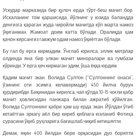
Ускудар марказида бир қулоч ерда тўрт-беш мачит бор.
Искаланинг том қаршисида, йўлнинг у юзида баландда
денгизга қараган жуда чиройли мачитда кўп марта намоз
ўқиганман. Жамоат доим катта бўлади. Оралиқда ҳам
қачон кирсангиз гавжум одам намоз ўқиётган бўлади.
Бу гал бу ерга кирмадим. Ўнглаб юрилса, эллик метрлар
олдинда яна бир улкан мачит миноралари ва гумбази
кўринди. У ерга ҳеч кирмаган эдим, ўша ёққа юрдим.
Қадим мачит экан. Волида Султон (“Султоннинг онаси”,
ўзининг оти эсимга келавермади) 450 йилча бурун
қурдирибди. Биқинидан кирилса, чап қўлда 10-15 чоғли қабр
мачит ҳовлисидан панжара билан ажратиб қўйилган.
Волида Султоннинг қабри ҳам шу ерда экан. Йўлдан ўтиб
кетаётган эркагу аёл бир кириб қиблага юзланиб Фотиҳа
сурасини ўқиб, руҳларига бағишлаб чиқиб кетишяпти.
Демак, яқин 400 йилдан бери орқасидан дуо боряпти