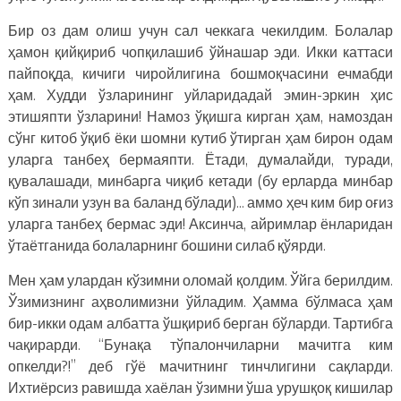
Бир оз дам олиш учун сал чеккага чекилдим. Болалар
ҳамон қийқириб чопқилашиб ўйнашар эди. Икки каттаси
пайпоқда, кичиги чиройлигина бошмоқчасини ечмабди
ҳам. Худди ўзларининг уйларидадай эмин-эркин ҳис
этишяпти ўзларини! Намоз ўқишга кирган ҳам, намоздан
сўнг китоб ўқиб ёки шомни кутиб ўтирган ҳам бирон одам
уларга танбеҳ бермаяпти. Ётади, думалайди, туради,
қувалашади, минбарга чиқиб кетади (бу ерларда минбар
кўп зинали узун ва баланд бўлади)… аммо ҳеч ким бир оғиз
уларга танбеҳ бермас эди! Аксинча, айримлар ёнларидан
ўтаётганида болаларнинг бошини силаб қўярди.
Мен ҳам улардан кўзимни оломай қолдим. Ўйга берилдим.
Ўзимизнинг аҳволимизни ўйладим. Ҳамма бўлмаса ҳам
бир-икки одам албатта ўшқириб берган бўларди. Тартибга
чақирарди. “Бунақа тўпалончиларни мачитга ким
опкелди?!” деб гўё мачитнинг тинчлигини сақларди.
Ихтиёрсиз равишда хаёлан ўзимни ўша урушқоқ кишилар