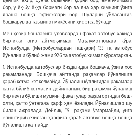
бор, у ёқ-бу ёққа бормаги бор ва яна ҳар кимнинг ўзига
яраша бошқа эҳтиёжлари бор. Шуларни ўйласангиз,
бошқарув ва таъминот миқёсини ҳис этса бўлади.
Мен ҳозир бошлабига уловлардан фақат автобус ҳақида
бир-икки оғиз айтмоқчиман. Маълумотномага кўра,
Истанбулда (Метробуслардан ташқари) 133 та автобус
йўналиши бўлиб, жами 926 та автобус хизмат кўрсатаркан.
1. Истанбулда автобуслар биздагидан бошқача, ўзига хос
рақамланади. Бошқача айтганда, рақамлар йўналишга
қараб кетма-кет келмайди. Йўналиш кўплигидан рақамлар
катта бўлиб кетмасин дейилганми, бир рақамли йўналиш
бир нечта бўлиши мумкин, фақат улар рақам ортидан беш-
олти, ҳатто ўнтагача ҳарф ҳам ёзилади. Йўналишлар шу
билан ажралади. Дейлик, “9” рақами ўзгармайди, унга
ёпиштириб ёзилган ҳарфига қараб автобус бошқа-бошқа
йўналишга қатнайди.