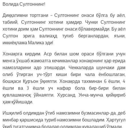
Волида Султоннинг!
Диққатимни тортгани – Султоннинг онаси бўлга бу аёл,
табиий, Султоннинг хотини ҳамдир. Чунки Султоннинг
хотини доим ҳам Султоннинг онаси бўлавермайди. Бу аёл
Султон эрига валиаҳд туғиб берганлардан, яъни,
иккиёқлама Малика эди!
Хонақога кирдим. Аср билан шом ораси бўлгани учун
менга ўхшаб жамоатга кечикканлар хонақонинг ҳар ерида
намозларини адо этишарди. Чеккаларда шунчаки дам
олиб ўтирган уч-тўрт киши бири чала ёнбошлаган,
бошқаси Қуръон ўқияпти. Хонақода тахминан 6 ёшли, 4
ёшли ва 3 ёшли уч нафар бола бир-бири билан
қувлашмачоқ ўйнаяпти. Хурсанд. Унча-мунча қийқириб
ҳам қўйишади.
Ишқилиб олдимдан ўтиб намозимни бузмасинлар-да, деб
минбар қаршисида туриб намозимни бошладим. Ҳартугул
ўқиб тугатгунимча болалар олдимдан қувалашиб ўтмади.