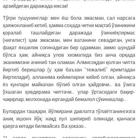
арзийдиган даражада юксак!
Тўғри тушунинглар: мен ёш бола эмасман, сал нарсага
ҳаяжонланиб кетиб, ҳамма соҳада четни мақтаб ўзиникини
қоралаб ташлайдиган даражада ўзиниёқтирмас
(нигилист) ҳам эмасман, мен ватанини севадиган, унга
фақат яхшилик соғинадиган бир одамман, аммо шундай
бўлса ҳам, айниқса улов хизматида биз анча орқада
эканимизни ачиниб тан оламан. Алмисоқдан қолган чипта
йиртиб беришлар (у ҳам баъзан “тежалиб” яримтадан
йиртилади!), алланима кийимларни кийиб олган, айниқса
ёз кунлари майкачан бўлиб олган ҳайдовчи… ва ўзига
ўхшаган ҳовдирама чиптачи… улар ўртасидаги бақир-
чақирлар, молхонада юргандай бемалол сўкинишлар…
Булардан ташқари, йўлкирани давлатга тўлаётганингизга
аниқ ишонч йўқ: нақд пул шипириб олинади, қанчаси
қаерга кетади билмайсиз. Ва ҳоказо…
21 асрда яшаяпмиз, аллақачон автобусларимизни