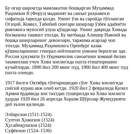
Бу оғир шароитда мамлакатни бошқарган Муҳаммад
Раҳимхон II (Феруз) маданият ва санъат раҳнамоси
сифатида тарихда қолди. Унинг ўзи ва саройда тўпланган
Огаҳий, Комил, Табибий сингари шоирлар ўзбек адабиёти
ривожига муносиб улуш қўшдилар. Унинг даврида Хивада
босмахона ташкил этилди. Бу матбаада Алишер Навоий ва
бошқа шоирларнинг девонлари, таржима асарлар чоп
этилди. Муҳаммад Раҳимхонга Оренбург казак
қўшинларининг генерал-лейтенанти унвони берилган эди.
Россия ҳукумати ўз тўқимачилик саноатини хомашё билан
таъминлаш учун Хива хонлигида пахта етиштиришни
кучайтирди. 1890 йил 200 минг пуд, 1900 йил 400 минг пуд
пахта олинди.
1917 йилги Октябрь тўнтаришидан сўнг Хива хонлигида
сиёсий кураш авж олиб кетди. 1920 йил 2 февралида Қизил
Армия ёрдамида хон тахтдан туширилди ва Хива хонлиги
ҳудуди 1920 йил 26 апрелда Хоразм Шўролар Жумҳурияти
деб эълон қилинди.
Элбарсхон (1511-1524)
Султон Ҳожихон (1524)
Ҳусайнқулихон (1524)
Суфёнхон (1524–1536)