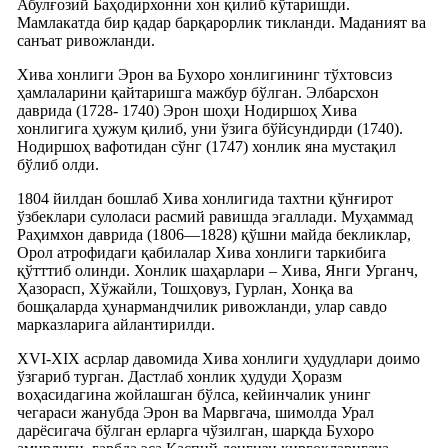
Абулғозий Баҳодирхонни хон қилиб кўтаришди.
Мамлакатда бир қадар барқарорлик тикланди. Маданият ва
санъат ривожланди.
Хива хонлиги Эрон ва Бухоро хонлигининг тўхтовсиз
ҳамлаларини қайтаришга мажбур бўлган. Элбарсхон
даврида (1728- 1740) Эрон шоҳи Нодиршоҳ Хива
хонлигига ҳужум қилиб, уни ўзига бўйсундирди (1740).
Нодиршоҳ вафотидан сўнг (1747) хонлик яна мустақил
бўлиб олди.
1804 йилдан бошлаб Хива хонлигида тахтни қўнғирот
ўзбеклари сулоласи расмий равишда эгаллади. Муҳаммад
Раҳимхон даврида (1806—1828) қўшни майда бекликлар,
Орол атрофидаги қабилалар Хива хонлиги таркибига
қўтттиб олинди. Хонлик шаҳарлари – Хива, Янги Урганч,
Ҳазорасп, Хўжайли, Тошҳовуз, Гурлан, Хонқа ва
бошқаларда ҳунармандчилик ривожланди, улар савдо
марказларига айлантирилди.
XVI-XIX асрлар давомида Хива хонлиги ҳудудлари доимо
ўзгариб турган. Дастлаб хонлик ҳудуди Ҳоразм
воҳасидагина жойлашган бўлса, кейинчалик унинг
чегараси жанубда Эрон ва Марвгача, шимолда Урал
дарёсигача бўлган ерларга чўзилган, шарқда Бухоро