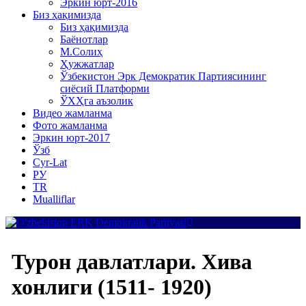
Эркин юрт-2016
Биз ҳақимизда
Биз ҳақимизда
Баёнотлар
М.Солиҳ
Ҳужжатлар
Ўзбекистон Эрк Демократик Партиясининг
сиёсий Платформи
ЎХҲга аъзолик
Видео жамланма
Фото жамланма
Эркин юрт-2017
Ўзб
Cyr-Lat
РУ
TR
Mualliflar
Турон давлатлари. Хива
хонлиги (1511- 1920)