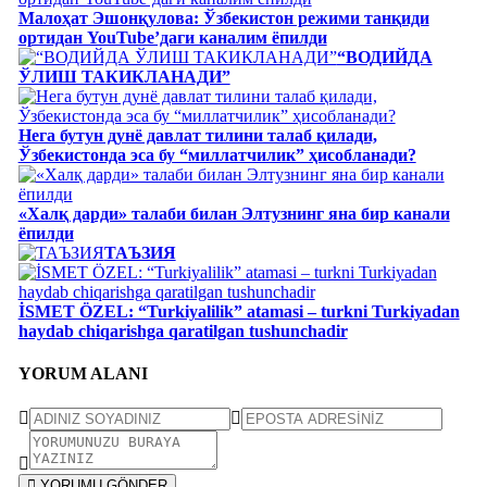
Малоҳат Эшонқулова: Ўзбекистон режими танқиди
ортидан YouTube’даги каналим ёпилди
“ВОДИЙДА
ЎЛИШ ТАКИКЛАНАДИ”
Нега бутун дунё давлат тилини талаб қилади,
Ўзбекистонда эса бу “миллатчилик” ҳисобланади?
«Халқ дарди» талаби билан Элтузнинг яна бир канали
ёпилди
ТАЪЗИЯ
İSMET ÖZEL: “Turkiyalilik” atamasi – turkni Turkiyadan
haydab chiqarishga qaratilgan tushunchadir
YORUM ALANI
YORUMU GÖNDER