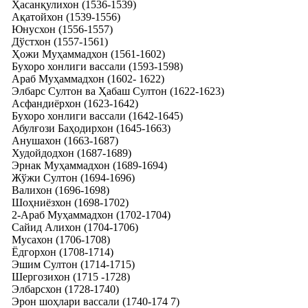
Ҳасанқулихон (1536-1539)
Ақатойхон (1539-1556)
Юнусхон (1556-1557)
Дўстхон (1557-1561)
Ҳожи Муҳаммадхон (1561-1602)
Бухоро хонлиги вассали (1593-1598)
Араб Муҳаммадхон (1602- 1622)
Элбарс Султон ва Ҳабаш Султон (1622-1623)
Асфандиёрхон (1623-1642)
Бухоро хонлиги вассали (1642-1645)
Абулғози Баҳодирхон (1645-1663)
Анушахон (1663-1687)
Худойдодхон (1687-1689)
Эрнак Муҳаммадхон (1689-1694)
Жўжи Султон (1694-1696)
Валихон (1696-1698)
Шоҳниёзхон (1698-1702)
2-Араб Муҳаммадхон (1702-1704)
Сайид Алихон (1704-1706)
Мусахон (1706-1708)
Ёдгорхон (1708-1714)
Эшим Султон (1714-1715)
Шергозихон (1715 -1728)
Элбарсхон (1728-1740)
Эрон шоҳлари вассали (1740-174 7)