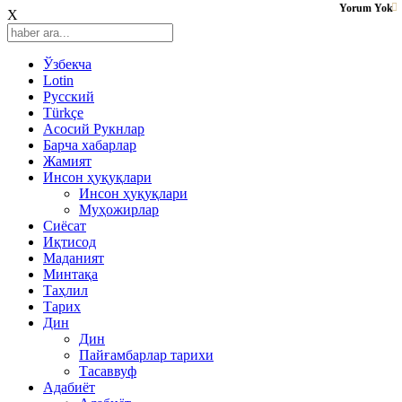
Yorum Yok
X
Ўзбекча
Lotin
Русский
Türkçe
Асосий Рукнлар
Барча хабарлар
Жамият
Инсон ҳуқуқлари
Инсон ҳуқуқлари
Муҳожирлар
Сиёсат
Иқтисод
Mаданият
Минтақа
Таҳлил
Тарих
Дин
Дин
Пайғамбарлар тарихи
Тасаввуф
Адабиёт