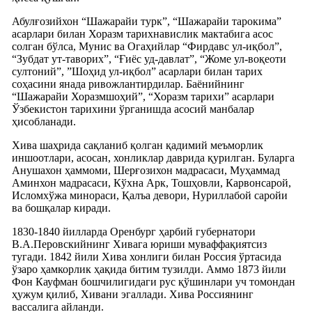
Абулғозийхон “Шажарайи турк”, “Шажарайи тарокима”
асарлари билан Хоразм тарихнавислик мактабига асос
солган бўлса, Мунис ва Огаҳийлар “Фирдавс ул-иқбол”,
“Зубдат ут-таворих”, “Ғиёс уд-давлат”, “Жоме ул-воқеоти
султоний”, ”Шоҳид ул-иқбол” асарлари билан тарих
соҳасини янада ривожлантирдилар. Баёнийнинг
“Шажарайи Хоразмшоҳий”, “Хоразм тарихи” асарлари
Ўзбекистон тарихини ўрганишда асосий манбалар
ҳисобланади.
Хива шаҳрида сақланиб қолган қадимий меъморлик
иншоотлари, асосан, хонликлар даврида қурилган. Буларга
Анушахон ҳаммоми, Шерғозихон мадрасаси, Муҳаммад
Аминхон мадрасаси, Кўхна Арк, Тошҳовли, Карвонсарой,
Исломхўжа минораси, Қалъа девори, Нуриллабой саройи
ва бошқалар киради.
1830-1840 йилларда Оренбург ҳарбий губернатори
В.А.Перовскийнинг Хивага юриши муваффақиятсиз
тугади. 1842 йили Хива хонлиги билан Россия ўртасида
ўзаро ҳамкорлик ҳақида битим тузилди. Аммо 1873 йили
Фон Кауфман бошчилигидаги рус қўшинлари уч томондан
ҳужум қилиб, Хивани эгаллади. Хива Россиянинг
вассалига айланди.