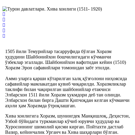
1505 йили Темурийлар тасарруфида бўлган Хоразм
ҳудудини Шайбонийхон бошчилигидаги кўчманчи
ўзбеклар эгаллади. Шайбонийхон вафотидан кейин (1510)
Хоразм Эрон сафавийлари томонидан забт этилди.
Аммо уларга қарши кўтарилган халқ қўзғолони ниҳоясида
сафавийлар мамлакатдан қувиб чиқарилди. Хоразмликлар
таклифи билан чақирилган шайбонийлар етакчиси
Элбарсхон 1511 йили Хоразм ҳукмдори деб тан олинди.
Элбарсхон билан бирга Дашти Қипчоқдан келган кўчманчи
аҳоли ҳам Хоразмда ўтроқлашган.
Хива хонлигига Хоразм, шунингдек Манқишлоқ, Деҳистон,
Узбой бўйидаги туркманлар кўчиб юрувчи ҳудудлар ва
Хуросоннинг шимолий қисми кирган. Пойтахти дастлаб
Вазир, кейинчалик Урганч ва Хива шаҳарлари бўлган.