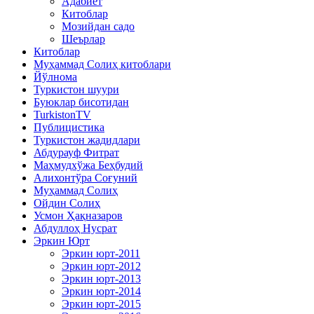
Адабиёт
Китоблар
Мозийдан садо
Шеърлар
Китоблар
Муҳаммад Солиҳ китоблари
Йўлнома
Туркистон шуури
Буюклар бисотидан
TurkistonTV
Публицистика
Туркистон жадидлари
Абдурауф Фитрат
Маҳмудхўжа Беҳбудий
Алихонтўра Соғуний
Муҳаммад Солиҳ
Ойдин Солиҳ
Усмон Ҳақназаров
Абдуллоҳ Нусрат
Эркин Юрт
Эркин юрт-2011
Эркин юрт-2012
Эркин юрт-2013
Эркин юрт-2014
Эркин юрт-2015