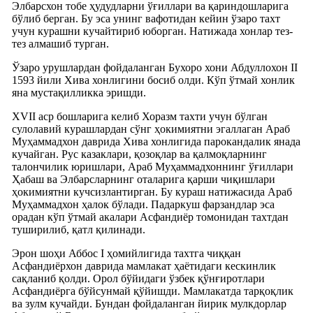
Элбарсхон тобе ҳудудларни ўғиллари ва қариндошларига
бўлиб берган. Бу эса унинг вафотидан кейин ўзаро тахт
учун курашни кучайтириб юборган. Натижада хонлар тез-
тез алмашиб турган.
Ўзаро урушлардан фойдаланган Бухоро хони Абдуллохон II
1593 йили Хива хонлигини босиб олди. Кўп ўтмай хонлик
яна мустақилликка эришди.
XVII аср бошларига келиб Хоразм тахти учун бўлган
сулолавий курашлардан сўнг ҳокимиятни эгаллаган Араб
Муҳаммадхон даврида Хива хонлигида парокандалик янада
кучайган. Рус казаклари, қозоқлар ва қалмоқларнинг
талончилик юришлари, Араб Муҳаммадхоннинг ўғиллари
Ҳабаш ва Элбарсларнинг оталарига қарши чиқишлари
ҳокимиятни кучсизлантирган. Бу кураш натижасида Араб
Муҳаммадхон ҳалок бўлади. Падаркуш фарзандлар эса
орадан кўп ўтмай акалари Асфандиёр томонидан тахтдан
туширилиб, қатл қилинади.
Эрон шоҳи Аббос I ҳомийлигида тахтга чиққан
Асфандиёрхон даврида мамлакат ҳаётидаги кескинлик
сақланиб қолди. Орол бўйидаги ўзбек қўнғиротлари
Асфандиёрга бўйсунмай қўйишди. Мамлакатда тарқоқлик
ва зулм кучайди. Бундан фойдаланган йирик мулкдорлар