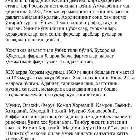
амирлиги, ғарбда эса Каспий денгизи қирғоқларигача
етган. Чор Россияси истилосидан кейин Амударёнинг чап
қирғоғида 62237,2 кв. км. ер майдонига эга кичик вассал
давлатга айланиб қолган. Аҳолисининг сони ҳам доимо
ўзгариб турган. Ўртача 1 млн. киши атрофида аҳоли
яшаган. Унинг кўпчилигини ўзбеклар, туркманлар,
қорақалпоқлар, кам сонли форслар, араблар, руслар ва
бошқалар ташкил қилган.
Хонликда давлат тили ўзбек тили бўлиб, Бухоро ва
Қўқондан фарқли ўлароқ барча фармонлар, давлат
ҳужжатлари фақат ўзбек тилида ёзилган.
XIX асрда Хоразм ҳудудида 1500 га яқин бошланғич мактаб
ва 103 мадраса мавжуд бўлган. Хива шаҳрининг ўзида 22 та
мадраса бўлган. Адабиёт, тарихнавислик, хаттотлик,
мусиқа санъати, меъморлик ва маданиятнинг бошқа
соҳаларида муайян ютуқлар қўлга киритилган.
Мунис, Огаҳий, Феруз, Комил Хоразмий, Камрон, Баёний,
Хисравий, Муродий, Рожий, Мутриб Хонахаробий,
Лаффасий сингари шоир ва адиблар ижоди ўзбек адабиёти
ривожида ўзига хос ўринга эга. Танбур чизиғи нотасини
яратган Комил Хоразмий “Мақоми феруз Шоҳий” асари ва
“Панжгоҳ” мақоми билан ўзбек миллати санъатига катта
ҳисса қўшган.