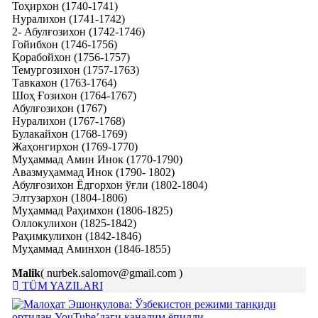
Тоҳирхон (1740-1741)
Нуралихон (1741-1742)
2- Абулғозихон (1742-1746)
Гойибхон (1746-1756)
Қорабойхон (1756-1757)
Темургозихон (1757-1763)
Тавкахон (1763-1764)
Шоҳ Ғозихон (1764-1767)
Абулғозихон (1767)
Нуралихон (1767-1768)
Булакайхон (1768-1769)
Жаҳонгирхон (1769-1770)
Муҳаммад Амин Инок (1770-1790)
Авазмуҳаммад Инок (1790- 1802)
Абулғозихон Ёдгорхон ўғли (1802-1804)
Элтузархон (1804-1806)
Муҳаммад Раҳимхон (1806-1825)
Оллокулихон (1825-1842)
Раҳимкулихон (1842-1846)
Муҳаммад Аминхон (1846-1855)
Malik
( nurbek.salomov@gmail.com )
TÜM YAZILARI